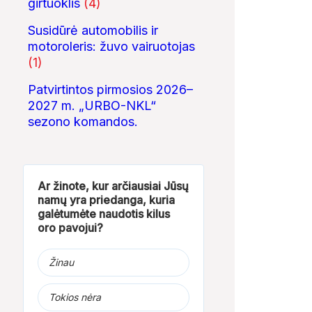
girtuoklis
(4)
Susidūrė automobilis ir
motoroleris: žuvo vairuotojas
(1)
Patvirtintos pirmosios 2026–
2027 m. „URBO-NKL“
sezono komandos.
00:08
06:39
Ar žinote, kur arčiausiai Jūsų
namų yra priedanga, kuria
ų
Narkotikų platintojo
KĄ SLEPIA BALTIJOS
Girdžių užtvanko
galėtumėte naudotis kilus
sulaikymas Jurbarke
JŪRA? 5
skenduolis maiš
oro pavojui?
NUGRIMZDUSIOS...
pririšta plyta
Žinau
Tokios nėra