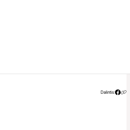
o sniego nenumatoma,
laipsnių šalčio
Dalintis: