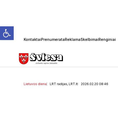
Open toolbar
Kontaktai
Prenumerata
Reklama
Skelbimai
Renginiai
Orų prognozė: didesni
temperatūra sieks iki 5 
Lietuvos diena
LRT radijas, LRT.lt
2026.02.20 08:46