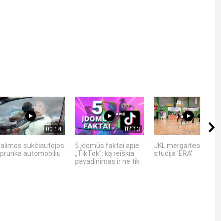
Kviečiame gerbti kitus asmenis, vengti patyčių, niekinimo,
00:14
04:13
01:52
alimos sukčiautojos
5 įdomūs faktai apie
JKL mergaitės - šoki
prunka automobiliu
„TikTok“: ką reiškia
studija 'ERA'
pavadinimas ir ne tik