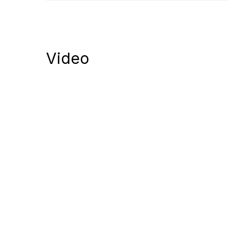
Video
Notify me of follow-up comments by
Notify me of new posts by email.