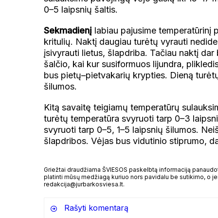
0–5 laipsnių šaltis.
Sekmadienį
labiau pajusime temperatūrinį p
kritulių. Naktį daugiau turėtų vyrauti nedide
įsivyrauti lietus, šlapdriba. Tačiau naktį da
šalčio, kai kur susiformuos lijundra, plikle
bus pietų–pietvakarių krypties. Dieną turėtų
šilumos.
Kitą savaitę teigiamų temperatūrų sulauksime
turėtų temperatūra svyruoti tarp 0–3 laipsnių
svyruoti tarp 0–5, 1–5 laipsnių šilumos. Neiš
šlapdribos. Vėjas bus vidutinio stiprumo, d
Griežtai draudžiama ŠVIESOS paskelbtą informaciją panaudoti 
platinti mūsų medžiagą kuriuo nors pavidalu be sutikimo, o jei
redakcija@jurbarkosviesa.lt.
Rašyti komentarą