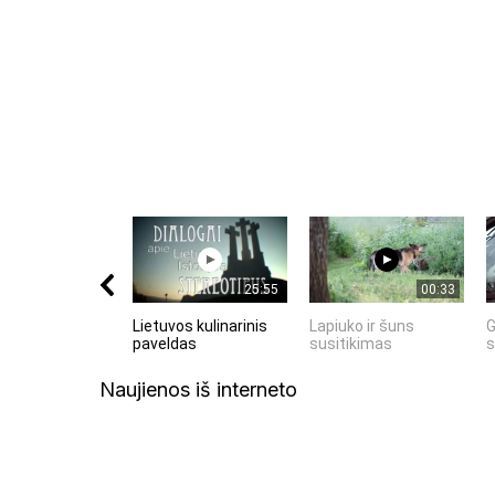
Komentuodami esate atsakingi už išsakytas mintis. 
nekurstyti neapykantos ir susipriešinimo.
25:55
00:33
Lietuvos kulinarinis
Lapiuko ir šuns
G
paveldas
susitikimas
s
Naujienos iš interneto