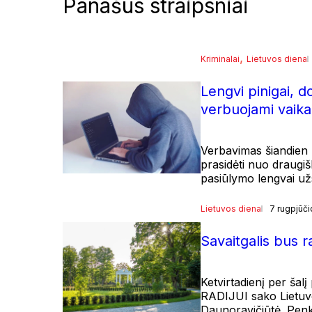
Panašūs straipsniai
, 
Kriminalai
Lietuvos diena
Lengvi pinigai, d
verbuojami vaika
Verbavimas šiandien r
prasidėti nuo draugiš
pasiūlymo lengvai užsi
Lietuvos diena
7 rugpjūči
Savaitgalis bus 
Ketvirtadienį per šal
RADIJUI sako Lietuvo
Daunoravičiūtė. Penk