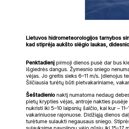
Lietuvos hidrometeorologijos tarnybos sin
kad stiprėja aukšto slėgio laukas, dides
Penktadienį
pirmoji dienos pusė dar bus ki
išgiedrės dangus. Žymesnio sniego nenumat
vėjas. Jo greitis sieks 6–11 m/s. Įdienojus t
Šilčiausia turėtų būti pietvakariniame, vaka
Šeštadienio
naktį numatoma nedaug debesų, 
pietų krypties vėjas, antroje nakties pusėj
nukristi iki 5–10 laipsnių šalčio, kai kur – 
vakariniuose rajonuose. Didžiąją dienos da
turėtume sulaukti negausaus sniego. Stiprės 
sulauksime pavojingų vėjo gūsių iki 15–17 m