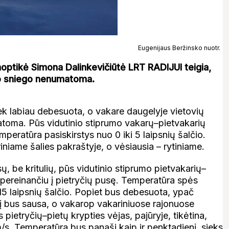
Eugenijaus Beržinsko nuotr.
optikė Simona Dalinkevičiūtė LRT RADIJUI teigia,
nio sniego nenumatoma.
ek labiau debesuota, o vakare daugelyje vietovių
oma. Pūs vidutinio stiprumo vakarų–pietvakarių
emperatūra pasiskirstys nuo 0 iki 5 laipsnių šalčio.
riniame šalies pakraštyje, o vėsiausia – rytiniame.
be kritulių, pūs vidutinio stiprumo pietvakarių–
e pereinančiu į pietryčių pusę. Temperatūra spės
11–15 laipsnių šalčio. Popiet bus debesuota, ypač
lį bus sausa, o vakarop vakariniuose rajonuose
pietryčių–pietų krypties vėjas, pajūryje, tikėtina,
/s. Temperatūra bus panaši kaip ir penktadienį, sieks