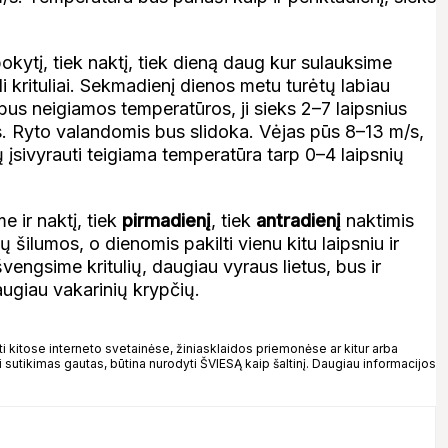
okytį, tiek naktį, tiek dieną daug kur sulauksime
li krituliai. Sekmadienį dienos metu turėtų labiau
r bus neigiamos temperatūros, ji sieks 2–7 laipsnius
dis. Ryto valandomis bus slidoka. Vėjas pūs 8–13 m/s,
 įsivyrauti teigiama temperatūra tarp 0–4 laipsnių
 ir naktį, tiek
pirmadienį
, tiek
antradienį
naktimis
 šilumos, o dienomis pakilti vienu kitu laipsniu ir
vengsime kritulių, daugiau vyraus lietus, bus ir
augiau vakarinių krypčių.
kitose interneto svetainėse, žiniasklaidos priemonėse ar kitur arba
 sutikimas gautas, būtina nurodyti ŠVIESĄ kaip šaltinį. Daugiau informacijos