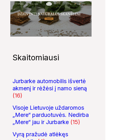
Skaitomiausi
Jurbarke automobilis išvertė
akmenį ir rėžėsi į namo sieną
(16)
Visoje Lietuvoje uždaromos
„Mere“ parduotuvės. Nedirba
„Mere“ jau ir Jurbarke
(15)
Vyrą pražudė atlėkęs