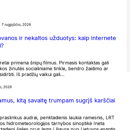
7 rugpjūčio, 2026
ovanos ir nekaltos užduotys: kaip internete
i?
etai primena šnipų filmus. Pirmasis kontaktas gali
kos žinutės socialiniame tinkle, bendro žaidimo ar
dirbti. Iš pradžių vaikui gali…
o, 2026
ramus, kitą savaitę trumpam sugrįš karščiai
į praslinkus audrai, penktadienis laukia ramesnis, LRT
s hidrometeorologijos tarnybos sinoptikė Ineta
tadienį šalies orus lems į šiaurę nuo Lietuvos esantis…