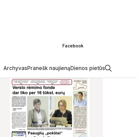
Facebook
Archyvas
Pranešk naujieną
Dienos pietūs