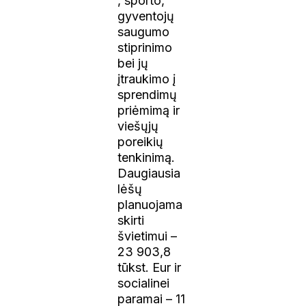
, sporto,
gyventojų
saugumo
stiprinimo
bei jų
įtraukimo į
sprendimų
priėmimą ir
viešųjų
poreikių
tenkinimą.
Daugiausia
lėšų
planuojama
skirti
švietimui –
23 903,8
tūkst. Eur ir
socialinei
paramai – 11