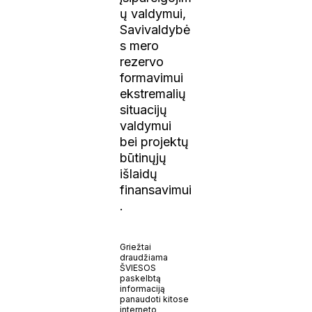
ų valdymui,
Savivaldybė
s mero
rezervo
formavimui
ekstremalių
situacijų
valdymui
bei projektų
būtinųjų
išlaidų
finansavimui
.
Griežtai
draudžiama
ŠVIESOS
paskelbtą
informaciją
panaudoti kitose
interneto