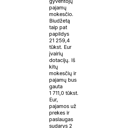
gyventojų
pajamų
mokesčio.
Biudžetą
taip pat
papildys
21 259,4
tūkst. Eur
įvairių
dotacijų. Iš
kitų
mokesčių ir
pajamų bus
gauta
1 711,0 tūkst.
Eur,
pajamos už
prekes ir
paslaugas
sudarys 2