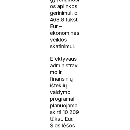
os aplinkos
gerinimui, o
468,8 tūkst.
Eur –
ekonominės
veiklos
skatinimui.
Efektyvaus
administravi
mo ir
finansinių
išteklių
valdymo
programai
planuojama
skirti 10 209
tūkst. Eur.
Šios lėšos