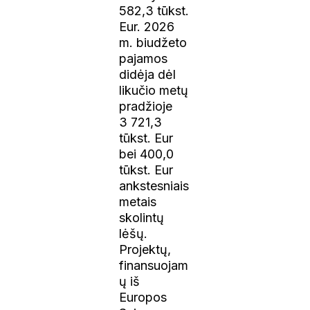
582,3 tūkst.
Eur. 2026
m. biudžeto
pajamos
didėja dėl
likučio metų
pradžioje
3 721,3
tūkst. Eur
bei 400,0
tūkst. Eur
ankstesniais
metais
skolintų
lėšų.
Projektų,
finansuojam
ų iš
Europos