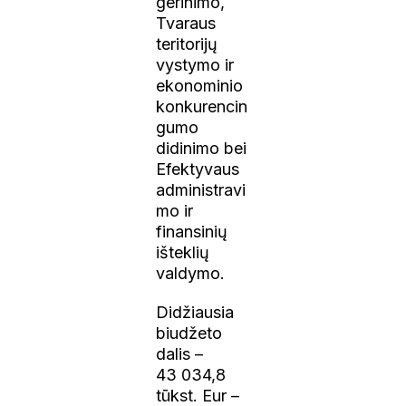
gerinimo,
Tvaraus
teritorijų
vystymo ir
ekonominio
konkurencin
gumo
didinimo bei
Efektyvaus
administravi
mo ir
finansinių
išteklių
valdymo.
Didžiausia
biudžeto
dalis –
43 034,8
tūkst. Eur –