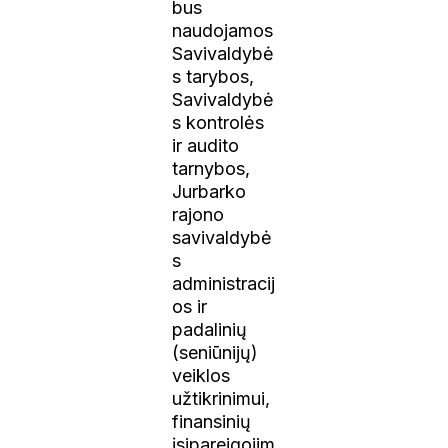
bus
naudojamos
Savivaldybė
s tarybos,
Savivaldybė
s kontrolės
ir audito
tarnybos,
Jurbarko
rajono
savivaldybė
s
administracij
os ir
padalinių
(seniūnijų)
veiklos
užtikrinimui,
finansinių
įsipareigojim