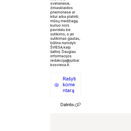
svetainėse,
žiniasklaidos
priemonėse ar
kitur arba platinti
mūsų medžiagą
kuriuo nors
pavidalu be
sutikimo, o jei
sutikimas gautas,
būtina nurodyti
ŠVIESĄ kaip
šaltinį. Daugiau
informacijos
redakcija@jurbar
kosviesa.lt.
Rašyti
kome
ntarą
Dalintis: