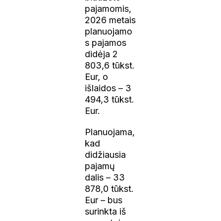
pajamomis,
2026 metais
planuojamo
s pajamos
didėja 2
803,6 tūkst.
Eur, o
išlaidos – 3
494,3 tūkst.
Eur.
Planuojama,
kad
didžiausia
pajamų
dalis – 33
878,0 tūkst.
Eur – bus
surinkta iš