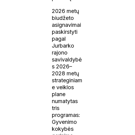
2026 metų
biudžeto
asignavimai
paskirstyti
pagal
Jurbarko
rajono
savivaldybė
s 2026–
2028 metų
strateginiam
e veiklos
plane
numatytas
tris
programas:
Gyvenimo
kokybės