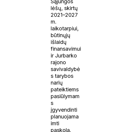
Sąjungos
lėšų, skirtų
2021–2027
m.
laikotarpiui,
būtinųjų
išlaidų
finansavimui
ir Jurbarko
rajono
savivaldybė
s tarybos
narių
pateiktiems
pasiūlymam
s
įgyvendinti
planuojama
imti
paskolą.