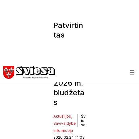
Patvirtin
tas
Jurbark
o rajono
savivald
ybės
2026 m.
biudžeta
s
, 
Aktualijos
Šv
ie
Savivaldybė
sa
informuoja
2026.02.24 14:03