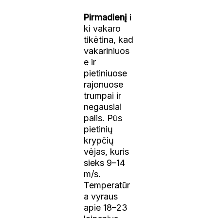
Pirmadienį
i
ki vakaro
tikėtina, kad
vakariniuos
e ir
pietiniuose
rajonuose
trumpai ir
negausiai
palis. Pūs
pietinių
krypčių
vėjas, kuris
sieks 9–14
m/s.
Temperatūr
a vyraus
apie 18–23