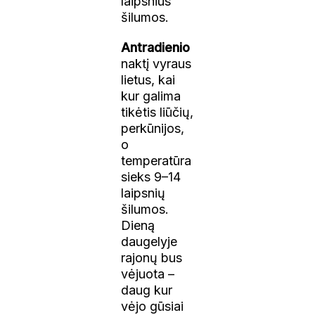
laipsnius
šilumos.
Antradienio
naktį vyraus
lietus, kai
kur galima
tikėtis liūčių,
perkūnijos,
o
temperatūra
sieks 9–14
laipsnių
šilumos.
Dieną
daugelyje
rajonų bus
vėjuota –
daug kur
vėjo gūsiai