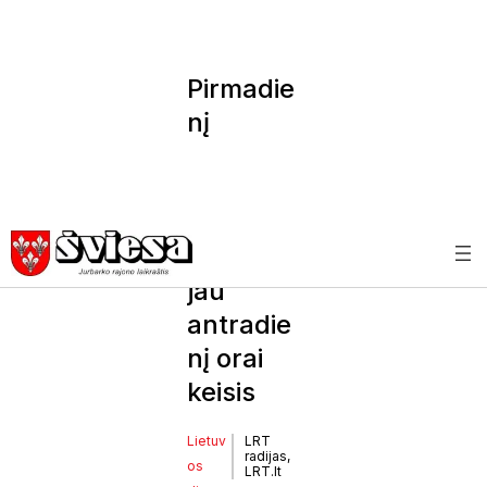
Pirmadie
nį
sulauksi
me
šilumos,
tačiau
jau
antradie
nį orai
keisis
Lietuv
LRT
radijas,
os
LRT.lt