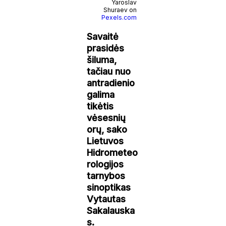
Yaroslav
Shuraev on
Pexels.com
Savaitė
prasidės
šiluma,
tačiau nuo
antradienio
galima
tikėtis
vėsesnių
orų, sako
Lietuvos
Hidrometeo
rologijos
tarnybos
sinoptikas
Vytautas
Sakalauska
s.