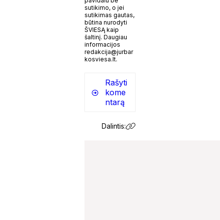
pavidalu be
sutikimo, o jei
sutikimas gautas,
būtina nurodyti
ŠVIESĄ kaip
šaltinį. Daugiau
informacijos
redakcija@jurbar
kosviesa.lt.
Rašyti
kome
ntarą
Dalintis: