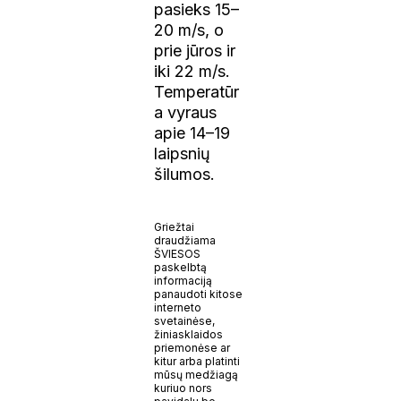
pasieks 15–
20 m/s, o
prie jūros ir
iki 22 m/s.
Temperatūr
a vyraus
apie 14–19
laipsnių
šilumos.
Griežtai
draudžiama
ŠVIESOS
paskelbtą
informaciją
panaudoti kitose
interneto
svetainėse,
žiniasklaidos
priemonėse ar
kitur arba platinti
mūsų medžiagą
kuriuo nors