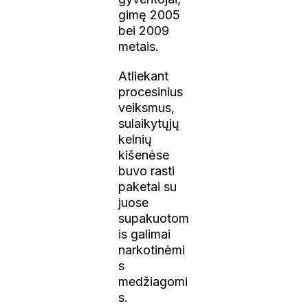
gimę 2005
bei 2009
metais.
Atliekant
procesinius
veiksmus,
sulaikytųjų
kelnių
kišenėse
buvo rasti
paketai su
juose
supakuotom
is galimai
narkotinėmi
s
medžiagomi
s.