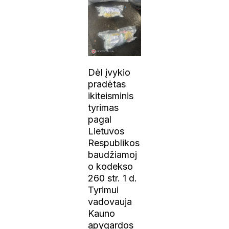
Dėl įvykio
pradėtas
ikiteisminis
tyrimas
pagal
Lietuvos
Respublikos
baudžiamoj
o kodekso
260 str. 1 d.
Tyrimui
vadovauja
Kauno
apygardos