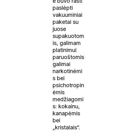
e buvo rasti
paslėpti
vakuuminiai
paketai su
juose
supakuotom
is, galimam
platinimui
paruoštomis
galimai
narkotinėmi
s bei
psichotropin
ėmis
medžiagomi
s: kokainu,
kanapėmis
bei
„kristalais“.