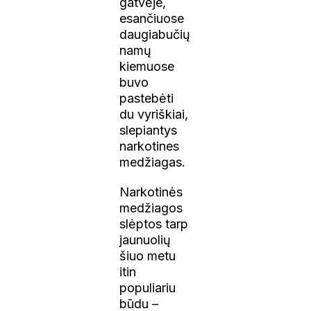
gatvėje,
esančiuose
daugiabučių
namų
kiemuose
buvo
pastebėti
du vyriškiai,
slepiantys
narkotines
medžiagas.
Narkotinės
medžiagos
slėptos tarp
jaunuolių
šiuo metu
itin
populiariu
būdu –