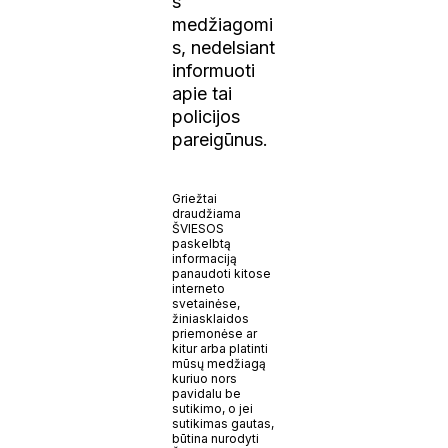
s
medžiagomi
s, nedelsiant
informuoti
apie tai
policijos
pareigūnus.
Griežtai
draudžiama
ŠVIESOS
paskelbtą
informaciją
panaudoti kitose
interneto
svetainėse,
žiniasklaidos
priemonėse ar
kitur arba platinti
mūsų medžiagą
kuriuo nors
pavidalu be
sutikimo, o jei
sutikimas gautas,
būtina nurodyti