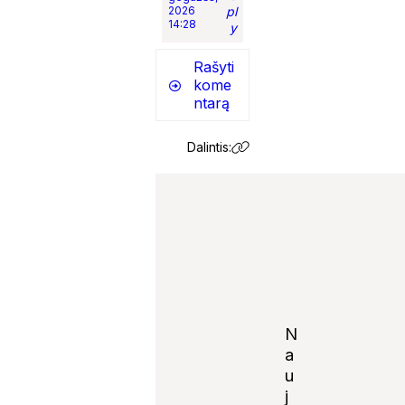
2026
pl
14:28
y
Rašyti
kome
ntarą
Dalintis:
N
a
u
j