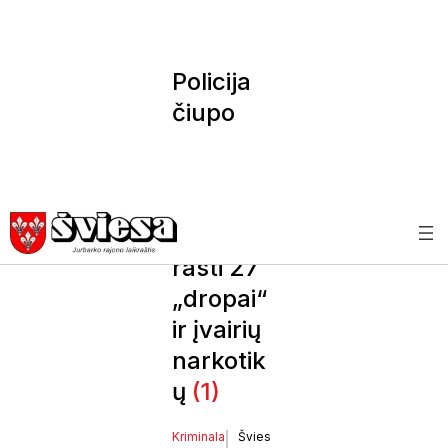
Policija
čiupo
prekeivi
us
narkotik
ais –
rasti 27
„dropai“
ir įvairių
narkotik
ų
(1)
Kriminala
Švies