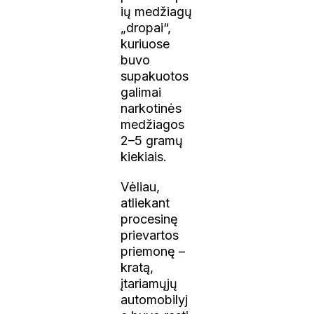
ių medžiagų
„dropai“,
kuriuose
buvo
supakuotos
galimai
narkotinės
medžiagos
2–5 gramų
kiekiais.
Vėliau,
atliekant
procesinę
prievartos
priemonę –
kratą,
įtariamųjų
automobilyj