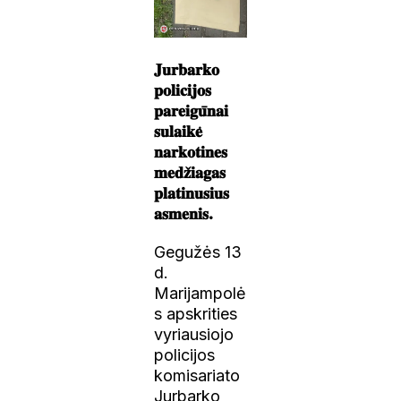
𝐉𝐮𝐫𝐛𝐚𝐫𝐤𝐨
𝐩𝐨𝐥𝐢𝐜𝐢𝐣𝐨𝐬
𝐩𝐚𝐫𝐞𝐢𝐠𝐮̄𝐧𝐚𝐢
𝐬𝐮𝐥𝐚𝐢𝐤𝐞̇
𝐧𝐚𝐫𝐤𝐨𝐭𝐢𝐧𝐞𝐬
𝐦𝐞𝐝𝐳̌𝐢𝐚𝐠𝐚𝐬
𝐩𝐥𝐚𝐭𝐢𝐧𝐮𝐬𝐢𝐮𝐬
𝐚𝐬𝐦𝐞𝐧𝐢𝐬.
Gegužės 13
d.
Marijampolė
s apskrities
vyriausiojo
policijos
komisariato
Jurbarko