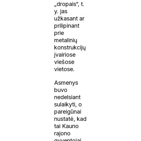
„dropais“, t.
y. jas
užkasant ar
prilipinant
prie
metalinių
konstrukcijų
įvairiose
viešose
vietose.
Asmenys
buvo
nedelsiant
sulaikyti, o
pareigūnai
nustatė, kad
tai Kauno
rajono
gyventojai,