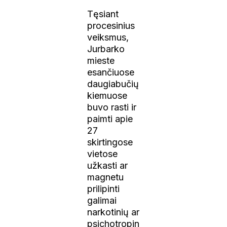
Tęsiant
procesinius
veiksmus,
Jurbarko
mieste
esančiuose
daugiabučių
kiemuose
buvo rasti ir
paimti apie
27
skirtingose
vietose
užkasti ar
magnetu
prilipinti
galimai
narkotinių ar
psichotropin