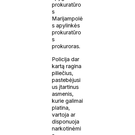
prokuratūro
s
Marijampolė
s apylinkės
prokuratūro
s
prokuroras.
Policija dar
kartą ragina
piliečius,
pastebėjusi
us įtartinus
asmenis,
kurie galimai
platina,
vartoja ar
disponuoja
narkotinėmi