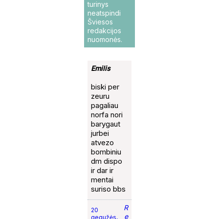
turinys
neatspindi
Šviesos
redakcijos
nuomonės.
Emilis
biski per
zeuru
pagaliau
norfa nori
barygaut
jurbei
atvezo
bombiniu
dm dispo
ir dar ir
mentai
suriso bbs
R
20
e
gegužės,