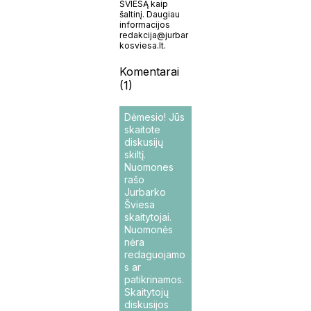
ŠVIESĄ kaip
šaltinį. Daugiau
informacijos
redakcija@jurbar
kosviesa.lt.
Komentarai
(1)
Dėmesio! Jūs
skaitote
diskusijų
skiltį.
Nuomones
rašo
Jurbarko
Šviesa
skaitytojai.
Nuomonės
nėra
redaguojamo
s ar
patikrinamos.
Skaitytojų
diskusijos