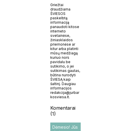
Griežtai
draudžiama
ŠVIESOS
paskelbtą
informaciją
panaudoti kitose
interneto
svetainėse,
žiniasklaidos
priemonėse ar
kitur arba platinti
mūsų medžiagą
kuriuo nors
pavidalu be
sutikimo, o jei
sutikimas gautas,
būtina nurodyti
ŠVIESĄ kaip
šaltinį. Daugiau
informacijos
redakcija@jurbar
kosviesa.lt.
Komentarai
(1)
Dėmesio! Jūs