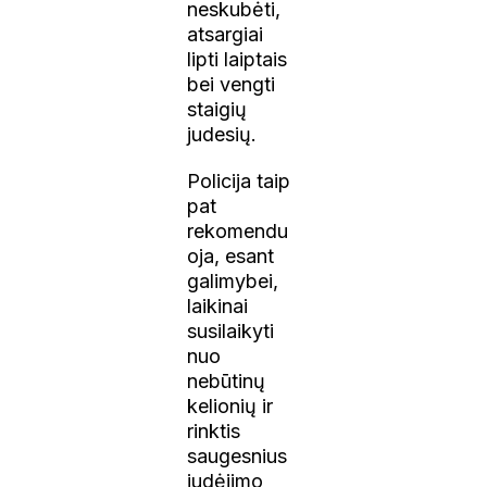
neskubėti,
atsargiai
lipti laiptais
bei vengti
staigių
judesių.
Policija taip
pat
rekomendu
oja, esant
galimybei,
laikinai
susilaikyti
nuo
nebūtinų
kelionių ir
rinktis
saugesnius
judėjimo