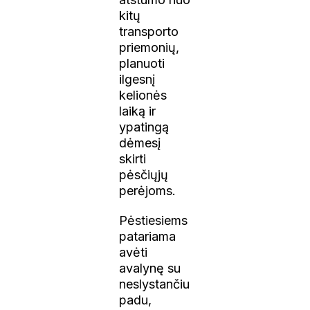
kitų
transporto
priemonių,
planuoti
ilgesnį
kelionės
laiką ir
ypatingą
dėmesį
skirti
pėsčiųjų
perėjoms.
Pėstiesiems
patariama
avėti
avalynę su
neslystančiu
padu,