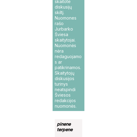
skaitote
diskusijų
skiltį.
Nuomones
rašo
Jurbarko
Šviesa
skaitytojai.
Nuomonės
nėra
redaguojamo
s ar
patikrinamos.
Skaitytojų
diskusijos
turinys
neatspindi
Šviesos
redakcijos
nuomonės.
pinene
terpene