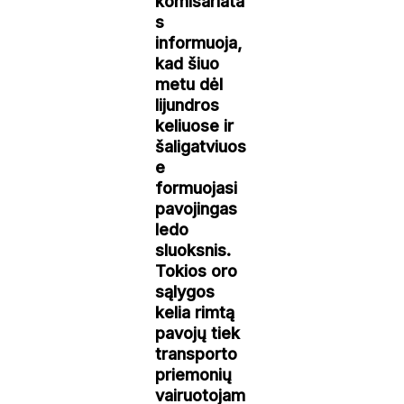
komisariata
s
informuoja,
kad šiuo
metu dėl
lijundros
keliuose ir
šaligatviuos
e
formuojasi
pavojingas
ledo
sluoksnis.
Tokios oro
sąlygos
kelia rimtą
pavojų tiek
transporto
priemonių
vairuotojam