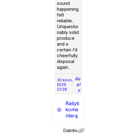
sound
happening
felt
reliable.
Unquestio
nably solid
produce
and a
certain I’d
cheerfully
disposal
again.
Re
30 kovo,
pl
2026
23:28
y
Rašyti
kome
ntarą
Dalintis: