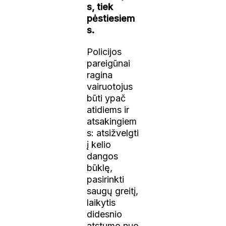
s, tiek
pėstiesiem
s.
Policijos
pareigūnai
ragina
vairuotojus
būti ypač
atidiems ir
atsakingiem
s: atsižvelgti
į kelio
dangos
būklę,
pasirinkti
saugų greitį,
laikytis
didesnio
atstumo nuo