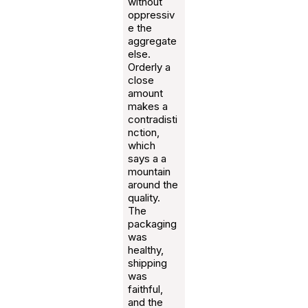
without
oppressiv
e the
aggregate
else.
Orderly a
close
amount
makes a
contradisti
nction,
which
says a a
mountain
around the
quality.
The
packaging
was
healthy,
shipping
was
faithful,
and the