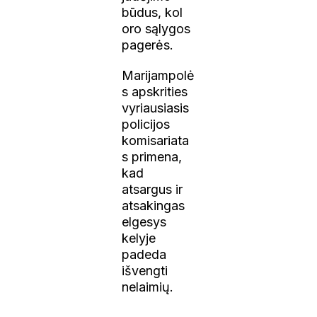
būdus, kol
oro sąlygos
pagerės.
Marijampolė
s apskrities
vyriausiasis
policijos
komisariata
s primena,
kad
atsargus ir
atsakingas
elgesys
kelyje
padeda
išvengti
nelaimių.