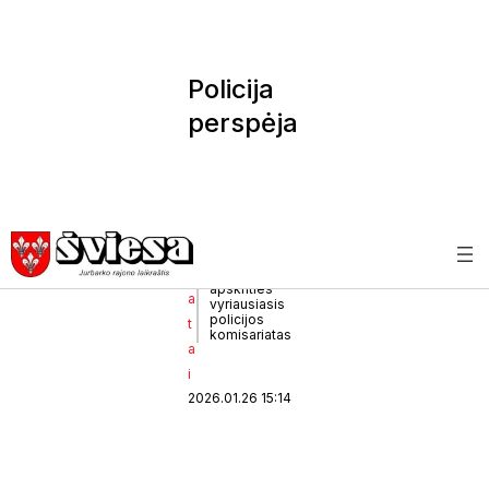
Policija
perspėja
: bus
labai
slidu
(1)
R
Marijampolės
apskrities
a
vyriausiasis
policijos
t
komisariatas
a
i
2026.01.26 15:14