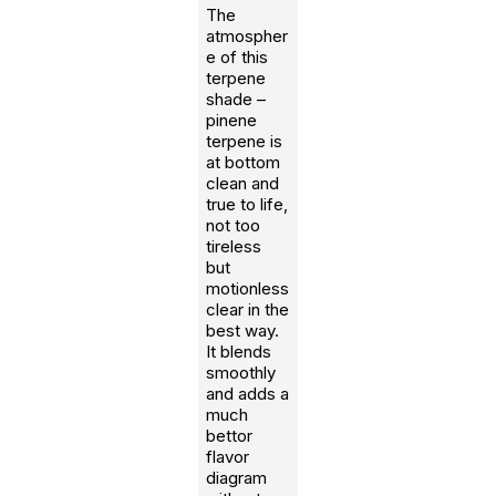
The
atmospher
e of this
terpene
shade –
pinene
terpene is
at bottom
clean and
true to life,
not too
tireless
but
motionless
clear in the
best way.
It blends
smoothly
and adds a
much
bettor
flavor
diagram