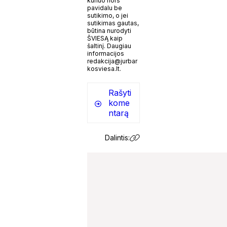
kuriuo nors
pavidalu be
sutikimo, o jei
sutikimas gautas,
būtina nurodyti
ŠVIESĄ kaip
šaltinį. Daugiau
informacijos
redakcija@jurbar
kosviesa.lt.
Rašyti
kome
ntarą
Dalintis: