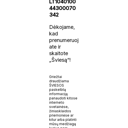
LT1040100
44300070
342
Dėkojame,
kad
prenumeruoj
ate ir
skaitote
„Šviesą“!
Griežtai
draudžiama
ŠVIESOS
paskelbtą
informaciją
panaudoti kitose
interneto
svetainėse,
žiniasklaidos
priemonėse ar
kitur arba platinti
mūsų medžiagą