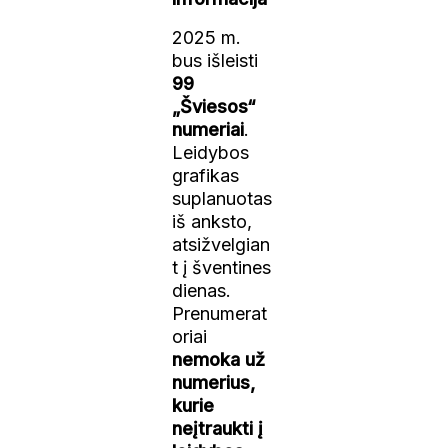
2025 m.
bus išleisti
99
„Šviesos“
numeriai
.
Leidybos
grafikas
suplanuotas
iš anksto,
atsižvelgian
t į šventines
dienas.
Prenumerat
oriai
nemoka už
numerius,
kurie
neįtraukti į