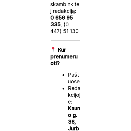
skambinkite
į redakciją:
0 656 95
335
, (0
447) 51 130
Kur
prenumeru
oti?
Pašt
uose
Reda
kcijoj
e:
Kaun
o g.
36,
Jurb