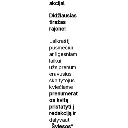
akcija!
Didžiausias
tiražas
rajone!
Laikraštį
pusmečiui
ar ilgesniam
laikui
užsiprenum
eravusius
skaitytojus
kviečiame
prenumerat
os kvitą
pristatyti į
redakciją
ir
dalyvauti
„Šviesos”