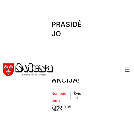
PRASIDĖ
JO
ŠVIESO
S
PRENUM
ERATOS
AKCIJA!
Numerio
Švie
sa
tema
2025.09.05
09:09