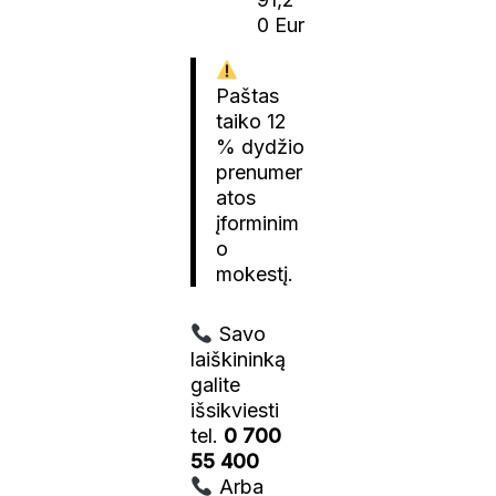
0 Eur
Paštas
taiko 12
% dydžio
prenumer
atos
įforminim
o
mokestį.
Savo
laiškininką
galite
išsikviesti
tel.
0 700
55 400
Arba