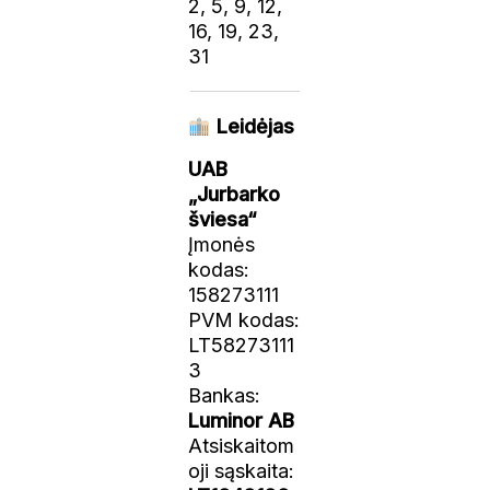
2, 5, 9, 12,
16, 19, 23,
31
Leidėjas
UAB
„Jurbarko
šviesa“
Įmonės
kodas:
158273111
PVM kodas:
LT58273111
3
Bankas:
Luminor AB
Atsiskaitom
oji sąskaita: