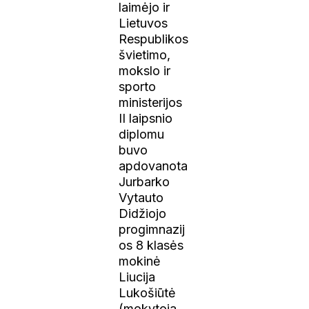
laimėjo ir
Lietuvos
Respublikos
švietimo,
mokslo ir
sporto
ministerijos
II laipsnio
diplomu
buvo
apdovanota
Jurbarko
Vytauto
Didžiojo
progimnazij
os 8 klasės
mokinė
Liucija
Lukošiūtė
(mokytoja