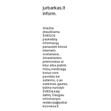
jurbarkas.lt
inform.
Griežtai
draudžiama
ŠVIESOS
paskelbtą
informaciją
panaudoti kitose
interneto
svetainėse,
žiniasklaidos
priemonėse ar
kitur arba platinti
mūsų medžiagą
kuriuo nors
pavidalu be
sutikimo, o jei
sutikimas gautas,
būtina nurodyti
ŠVIESĄ kaip
šaltinį. Daugiau
informacijos
redakcija@jurbar
kosviesa.lt.