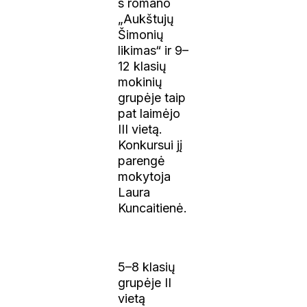
s romano
„Aukštujų
Šimonių
likimas“ ir 9–
12 klasių
mokinių
grupėje taip
pat laimėjo
III vietą.
Konkursui jį
parengė
mokytoja
Laura
Kuncaitienė.
5–8 klasių
grupėje II
vietą