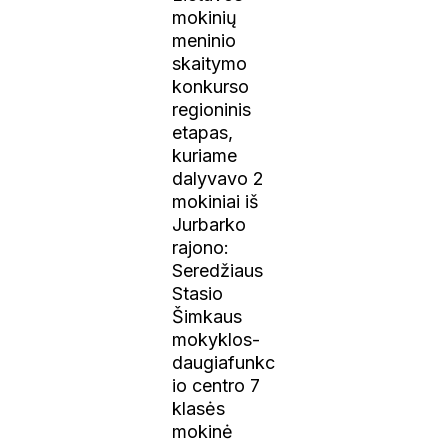
mokinių
meninio
skaitymo
konkurso
regioninis
etapas,
kuriame
dalyvavo 2
mokiniai iš
Jurbarko
rajono:
Seredžiaus
Stasio
Šimkaus
mokyklos-
daugiafunkc
io centro 7
klasės
mokinė