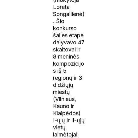
Loreta
Songailienė)
. Šio
konkurso
šalies etape
dalyvavo 47
skaitovai ir
8 meninės
kompozicijo
s iš 5
regionų ir 3
didžiųjų
miestų
(Vilniaus,
Kauno ir
Klaipėdos)
I-ųjų ir II-ųjų
vietų
laimėtojai.