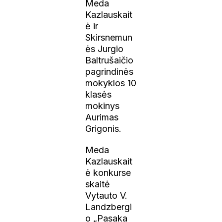
Meda
Kazlauskait
ė ir
Skirsnemun
ės Jurgio
Baltrušaičio
pagrindinės
mokyklos 10
klasės
mokinys
Aurimas
Grigonis.
Meda
Kazlauskait
ė konkurse
skaitė
Vytauto V.
Landzbergi
o „Pasaka