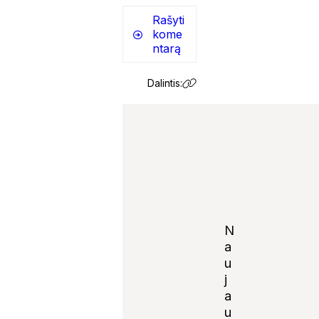
Rašyti
kome
ntarą
Dalintis:
N
a
u
j
Notify
a
me of
u