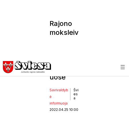
Rajono
moksleiv
ių
pasiekim
ai
konkurs
uose
Savivaldyb
Švi
es
ė
a
informuoja
2022.04.25 10:00