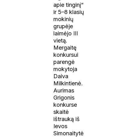
apie tinginį“
ir 5–8 klasių
mokinių
grupėje
laimėjo III
vietą.
Mergaitę
konkursui
parengė
mokytoja
Daiva
Milkintienė.
Aurimas
Grigonis
konkurse
skaitė
ištrauką iš
Ievos
Simonaitytė