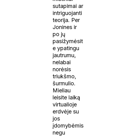
sutapimai ar
intriguojanti
teorija. Per
Jonines ir
po jų
pasižymėsit
e ypatingu
jautrumu,
nelabai
norėsis
triukšmo,
šurmulio.
Mieliau
leisite laiką
virtualioje
erdvėje su
jos
įdomybėmis
negu