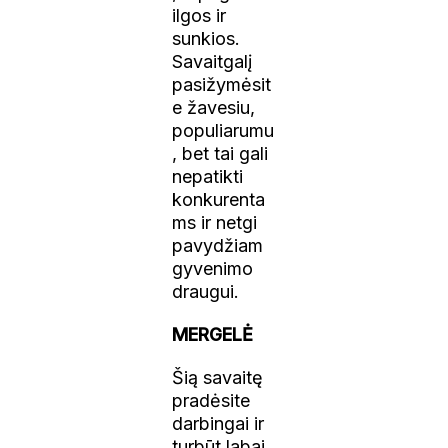
ilgos ir
sunkios.
Savaitgalį
pasižymėsit
e žavesiu,
populiarumu
, bet tai gali
nepatikti
konkurenta
ms ir netgi
pavydžiam
gyvenimo
draugui.
MERGELĖ
Šią savaitę
pradėsite
darbingai ir
turbūt labai