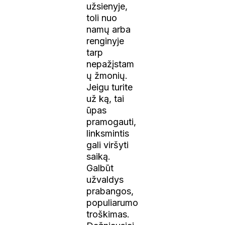
užsienyje,
toli nuo
namų arba
renginyje
tarp
nepažįstam
ų žmonių.
Jeigu turite
už ką, tai
ūpas
pramogauti,
linksmintis
gali viršyti
saiką.
Galbūt
užvaldys
prabangos,
populiarumo
troškimas.