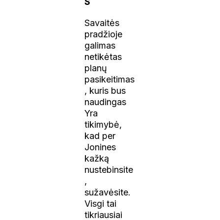
S
Savaitės
pradžioje
galimas
netikėtas
planų
pasikeitimas
, kuris bus
naudingas
Yra
tikimybė,
kad per
Jonines
kažką
nustebinsite
,
sužavėsite.
Visgi tai
tikriausiai