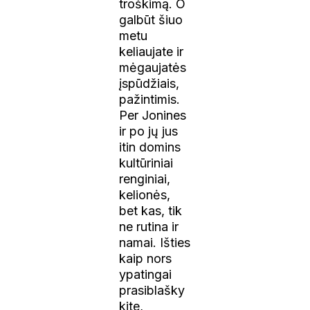
troškimą. O
galbūt šiuo
metu
keliaujate ir
mėgaujatės
įspūdžiais,
pažintimis.
Per Jonines
ir po jų jus
itin domins
kultūriniai
renginiai,
kelionės,
bet kas, tik
ne rutina ir
namai. Išties
kaip nors
ypatingai
prasiblašky
kite,