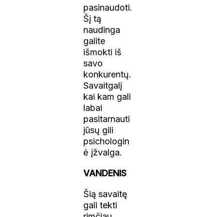
pasinaudoti.
Šį tą
naudinga
galite
išmokti iš
savo
konkurentų.
Savaitgalį
kai kam gali
labai
pasitarnauti
jūsų gili
psichologin
ė įžvalga.
VANDENIS
Šią savaitę
gali tekti
rimčiau