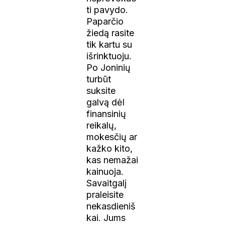
ti pavydo.
Paparčio
žiedą rasite
tik kartu su
išrinktuoju.
Po Joninių
turbūt
suksite
galvą dėl
finansinių
reikalų,
mokesčių ar
kažko kito,
kas nemažai
kainuoja.
Savaitgalį
praleisite
nekasdieniš
kai. Jums