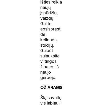
išties reikia
naujų
įspūdžių,
vaizdų.
Galite
apsispręsti
dėl
kelionės,
studijų.
Galbūt
sulauksite
viltingos
žinutės iš
naujo
gerbėjo.
OŽIARAGIS
Šią savaitę
vis labiau
į