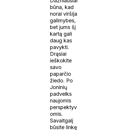
Dažniausiai
būna, kad
norai viršija
galimybes,
bet jums šį
kartą gali
daug kas
pavykti.
Drąsiai
ieškokite
savo
paparčio
žiedo. Po
Joninių
padvelks
naujomis
perspektyv
omis.
Savaitgalį
būsite linkę