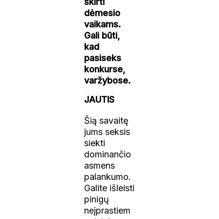
skirti
dėmesio
vaikams.
Gali būti,
kad
pasiseks
konkurse,
varžybose.
JAUTIS
Šią savaitę
jums seksis
siekti
dominančio
asmens
palankumo.
Galite išleisti
pinigų
neįprastiem