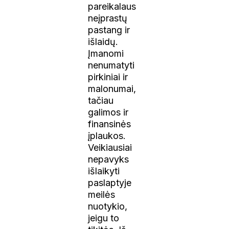
pareikalaus
neįprastų
pastang ir
išlaidų.
Įmanomi
nenumatyti
pirkiniai ir
malonumai,
tačiau
galimos ir
finansinės
įplaukos.
Veikiausiai
nepavyks
išlaikyti
paslaptyje
meilės
nuotykio,
jeigu to