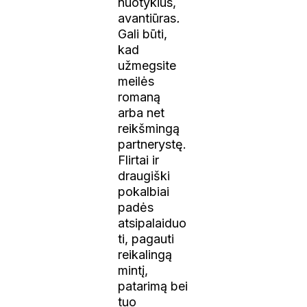
nuotykius,
avantiūras
.
Gali būti,
kad
užmegsite
meilės
romaną
arba net
reikšmingą
partnerystę.
Flirtai ir
draugiški
pokalbiai
padės
atsipalaiduo
ti, pagauti
reikalingą
mintį,
patarimą bei
tuo