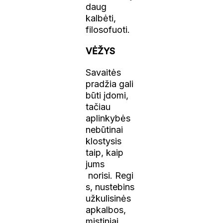
daug
kalbėti,
filosofuoti.
VĖŽYS
Savaitės
pradžia gali
būti įdomi,
tačiau
aplinkybės
nebūtinai
klostysis
taip, kaip
jums
norisi.
Regi
s,
nustebins
užkulisinės
apkalbos,
mistiniai