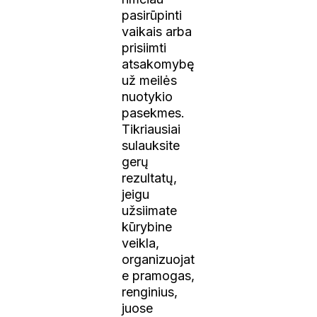
pasirūpinti
vaikais arba
prisiimti
atsakomybę
už meilės
nuotykio
pasekmes.
Tikriausiai
sulauksite
gerų
rezultatų,
jeigu
užsiimate
kūrybine
veikla,
organizuojat
e pramogas,
renginius,
juose