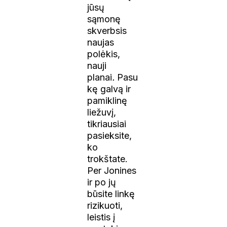
jūsų
sąmonę
skverbsis
naujas
polėkis,
nauji
planai
.
Pasu
kę galvą ir
pamiklinę
liežuvį,
tikriausiai
pasieksite,
ko
trokštate.
Per Jonines
ir po jų
būsite linkę
rizikuoti,
leistis į