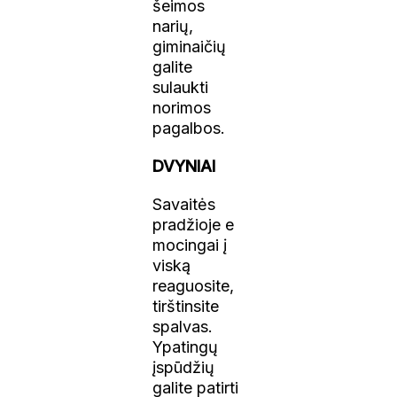
šeimos
narių,
giminaičių
galite
sulaukti
norimos
pagalbos.
DVYNIAI
Savaitės
pradžioje e
mocingai į
viską
reaguosite,
tirštinsite
spalvas.
Ypatingų
įspūdžių
galite patirti