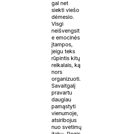
gal net
siekti viešo
dėmesio.
Visgi
neišvengsit
e emocinės
įtampos,
jeigu teks
rūpintis kitų
reikalais, ką
nors
organizuoti.
Savaitgalį
pravartu
daugiau
pamąstyti
vienumoje,
atsiribojus
nuo svetimų
įtakų. Regis,