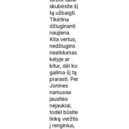
skubėsite šį
tą užbaigti.
Tikėtina
džiuginanti
naujiena.
Kita vertus,
nedžiugins
neatidumas
kelyje ar
kitur, dėl ko
galima šį tą
prarasti. Per
Jonines
namuose
jausitės
nejaukiai,
todėl būsite
linkę veržtis
į renginius,