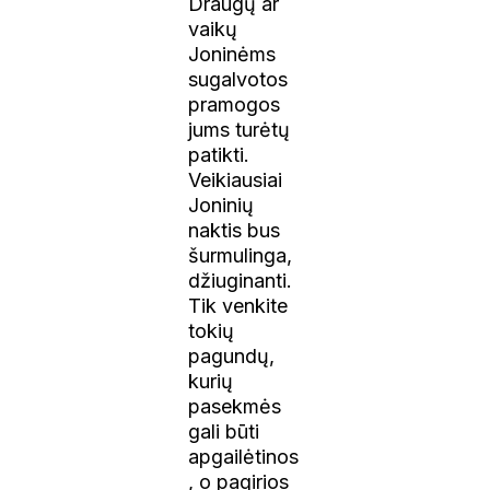
Draugų ar
vaikų
Joninėms
sugalvotos
pramogos
jums turėtų
patikti.
Veikiausiai
Joninių
naktis bus
šurmulinga,
džiuginanti.
Tik venkite
tokių
pagundų,
kurių
pasekmės
gali būti
apgailėtinos
, o pagirios