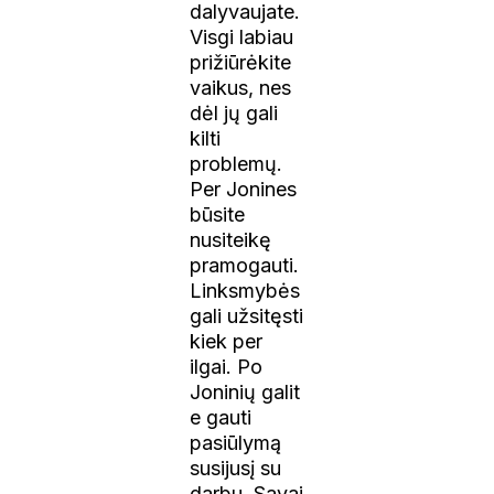
dalyvaujate.
Visgi labiau
prižiūrėkite
vaikus, nes
dėl jų gali
kilti
problemų.
Per Jonines
būsite
nusiteikę
pramogauti.
Linksmybės
gali užsitęsti
kiek per
ilgai.
Po
Joninių
galit
e gauti
pasiūlymą
susijusį su
darbu.
Savai