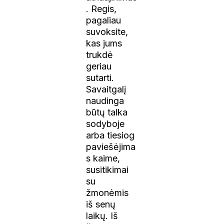
. Regis,
pagaliau
suvoksite,
kas jums
trukdė
geriau
sutarti.
Savaitgalį
naudinga
būtų talka
sodyboje
arba tiesiog
paviešėjima
s kaime,
susitikimai
su
žmonėmis
iš senų
laikų. Iš