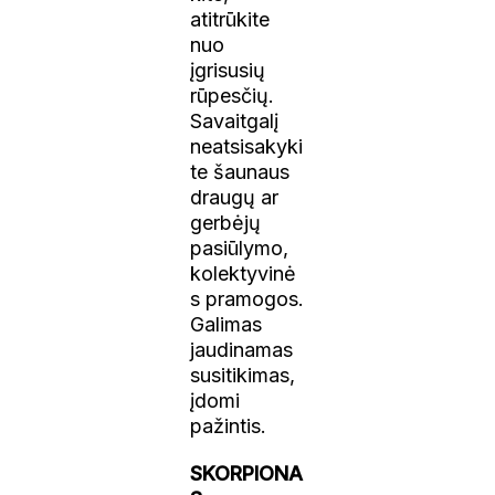
atitrūkite
nuo
įgrisusių
rūpesčių.
Savaitgalį
neatsisakyki
te šaunaus
draugų ar
gerbėjų
pasiūlymo,
kolektyvinė
s pramogos.
Galimas
jaudinamas
susitikimas,
įdomi
pažintis.
SKORPIONA