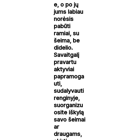
e, o po jų
jums labiau
norėsis
pabūti
ramiai, su
šeima, be
didelio.
Savaitgalį
pravartu
aktyviai
papramoga
uti,
sudalyvauti
renginyje,
suorganizu
osite iškylą
savo šeimai
ar
draugams,