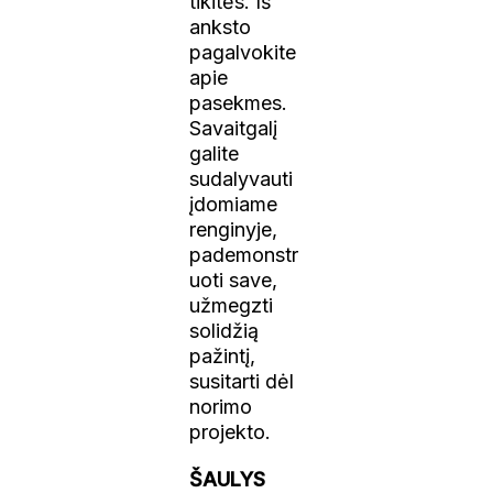
tikitės. Iš
anksto
pagalvokite
apie
pasekmes.
Savaitgalį
galite
sudalyvauti
įdomiame
renginyje,
pademonstr
uoti save,
užmegzti
solidžią
pažintį,
susitarti dėl
norimo
projekto.
ŠAULYS