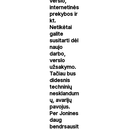
verslo,
internetinės
prekybos ir
kt.
Netikėtai
galite
susitarti dėl
naujo
darbo,
verslo
užsakymo.
Tačiau bus
didesnis
techninių
nesklandum
ų, avarijų
pavojus.
Per Jonines
daug
bendrsausit