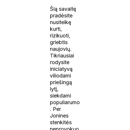
Šią savaitę
pradėsite
nusiteikę
kurti,
rizikuoti,
griebtis
naujovių.
Tikriausiai
rodysite
iniciatyvą
viliodami
priešingą
lytį,
siekdami
populiarumo
. Per
Jonines
stenkitės
neprovokuo