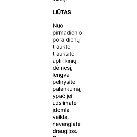
LIŪTAS
Nuo
pirmadienio
pora dienų
traukte
trauksite
aplinkinių
dėmesį,
lengvai
pelnysite
palankumą,
ypač jei
užsiimate
įdomia
veikla,
nevengiate
draugijos.