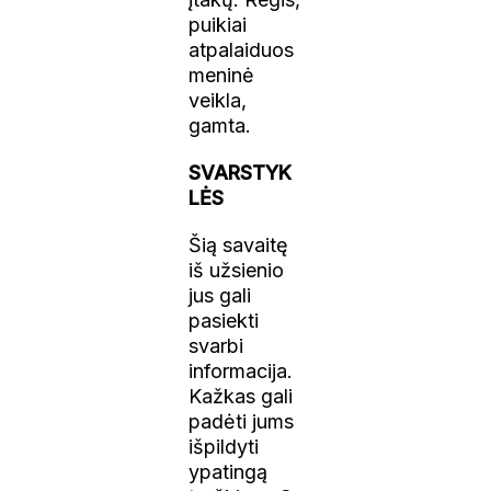
puikiai
atpalaiduos
meninė
veikla,
gamta.
SVARSTYK
LĖS
Šią savaitę
iš užsienio
jus gali
pasiekti
svarbi
informacija.
Kažkas gali
padėti jums
išpildyti
ypatingą