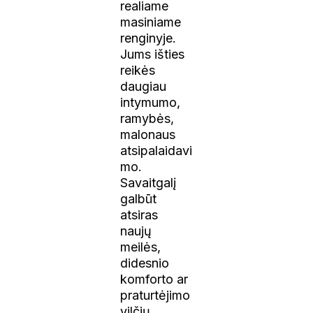
realiame
masiniame
renginyje.
Jums išties
reikės
daugiau
intymumo,
ramybės,
malonaus
atsipalaidavi
mo.
Savaitgalį
galbūt
atsiras
naujų
meilės,
didesnio
komforto ar
praturtėjimo
vilčių.