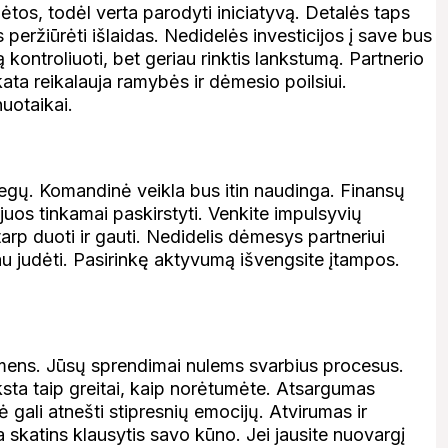
tos, todėl verta parodyti iniciatyvą. Detalės taps
eržiūrėti išlaidas. Nedidelės investicijos į save bus
 kontroliuoti, bet geriau rinktis lankstumą. Partnerio
ta reikalauja ramybės ir dėmesio poilsiui.
nuotaikai.
olegų. Komandinė veikla bus itin naudinga. Finansų
u juos tinkamai paskirstyti. Venkite impulsyvių
rp duoti ir gauti. Nedidelis dėmesys partneriui
u judėti. Pasirinkę aktyvumą išvengsite įtampos.
idmens. Jūsų sprendimai nulems svarbius procesus.
ksta taip greitai, kaip norėtumėte. Atsargumas
 gali atnešti stipresnių emocijų. Atvirumas ir
 skatins klausytis savo kūno. Jei jausite nuovargį