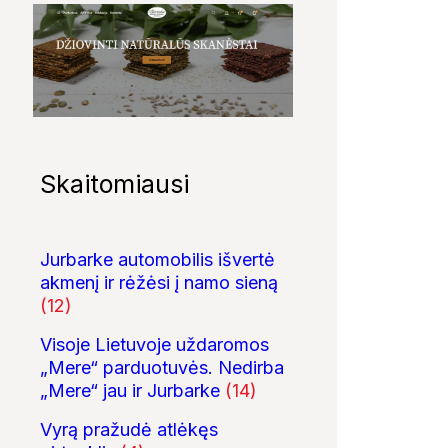
Skaitomiausi
Jurbarke automobilis išvertė
akmenį ir rėžėsi į namo sieną
(12)
Visoje Lietuvoje uždaromos
„Mere“ parduotuvės. Nedirba
„Mere“ jau ir Jurbarke
(14)
Vyrą pražudė atlėkęs