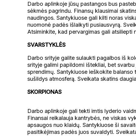
Darbo aplinkoje jūsų pastangos bus pastebė
sėkmės pagrindu. Finansų klausimai skatins p
naudingos. Santykiuose gali kilti noras viską
nuomonė padės išlaikyti pusiausvyrą. Sveika
Atsiminkite, kad pervargimas gali atsiliepti 
SVARSTYKLĖS
Darbo srityje galite sulaukti pagalbos iš k
srityje galimi papildomi ištekliai, bet svarb
sprendimų. Santykiuose ieškokite balanso ta
sušildys atmosferą. Sveikata skatins daugia
SKORPIONAS
Darbo aplinkoje gali tekti imtis lyderio va
Finansai reikalauja kantrybės, ne viskas vy
apsaugos nuo klaidų. Santykiuose ši savaitė
pasitikėjimas padės juos suvaldyti. Sveikata