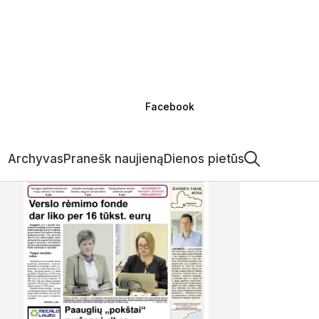
Facebook
Archyvas
Pranešk naujieną
Dienos pietūs