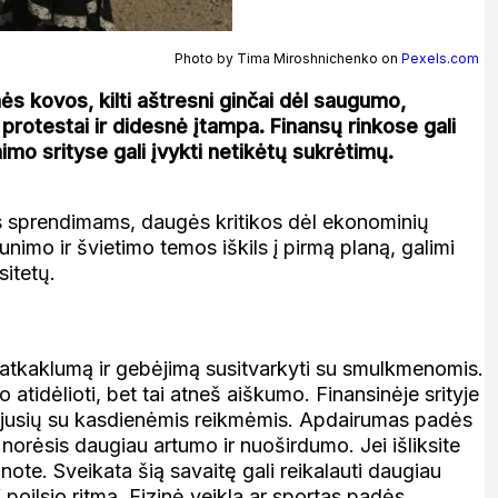
Photo by Tima Miroshnichenko on
Pexels.com
inės kovos, kilti aštresni ginčai dėl saugumo,
 protestai ir didesnė įtampa. Finansų rinkose gali
nimo srityse gali įvykti netikėtų sukrėtimų.
ios sprendimams, daugės kritikos dėl ekonominių
nimo ir švietimo temos iškils į pirmą planą, galimi
sitetų.
i atkaklumą ir gebėjimą susitvarkyti su smulkmenomis.
vo atidėlioti, bet tai atneš aiškumo. Finansinėje srityje
usijusių su kasdienėmis reikmėmis. Apdairumas padės
norėsis daugiau artumo ir nuoširdumo. Jei išliksite
anote. Sveikata šią savaitę gali reikalauti daugiau
poilsio ritmą. Fizinė veikla ar sportas padės