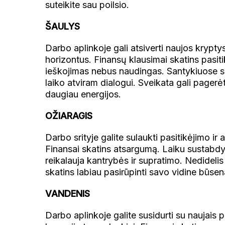
suteikite sau poilsio.
ŠAULYS
Darbo aplinkoje gali atsiverti naujos krypty
horizontus. Finansų klausimai skatins pasiti
ieškojimas nebus naudingas. Santykiuose su
laiko atviram dialogui. Sveikata gali page
daugiau energijos.
OŽIARAGIS
Darbo srityje galite sulaukti pasitikėjimo i
Finansai skatins atsargumą. Laiku sustabdy
reikalauja kantrybės ir supratimo. Nedidelis
skatins labiau pasirūpinti savo vidine būse
VANDENIS
Darbo aplinkoje galite susidurti su naujais 