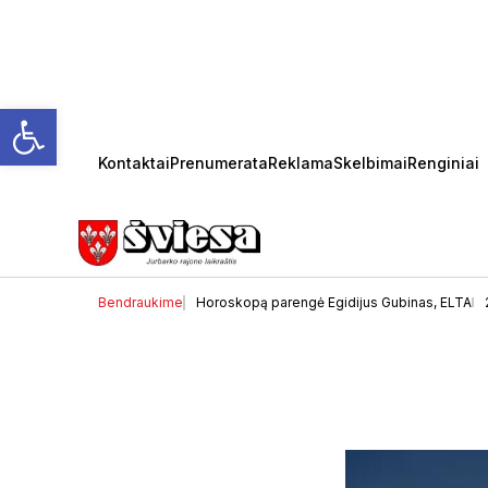
Open toolbar
Kontaktai
Prenumerata
Reklama
Skelbimai
Renginiai
Savaitės horoskopas
Bendraukime
Horoskopą parengė Egidijus Gubinas, ELTA