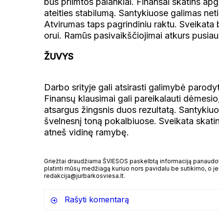
bus priimtos palankiai. Finansai skatins ap
ateities stabilumą. Santykiuose galimas net
Atvirumas taps pagrindiniu raktu. Sveikata bu
orui. Ramūs pasivaikščiojimai atkurs pusiau
ŽUVYS
Darbo srityje gali atsirasti galimybė parod
Finansų klausimai gali pareikalauti dėmesio
atsargus žingsnis duos rezultatą. Santykiuo
švelnesnį toną pokalbiuose. Sveikata skatins
atneš vidinę ramybę.
Griežtai draudžiama ŠVIESOS paskelbtą informaciją panaudoti 
platinti mūsų medžiagą kuriuo nors pavidalu be sutikimo, o jei
redakcija@jurbarkosviesa.lt.
Rašyti komentarą