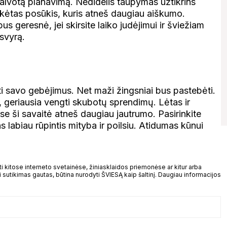
galvotą planavimą. Nedidelis taupymas užtikrins
ikėtas posūkis, kuris atneš daugiau aiškumo.
s geresnė, jei skirsite laiko judėjimui ir šviežiam
svyrą.
yti savo gebėjimus. Net maži žingsniai bus pastebėti.
, geriausia vengti skubotų sprendimų. Lėtas ir
se ši savaitė atneš daugiau jautrumo. Pasirinkite
 labiau rūpintis mityba ir poilsiu. Atidumas kūnui
kitose interneto svetainėse, žiniasklaidos priemonėse ar kitur arba
 sutikimas gautas, būtina nurodyti ŠVIESĄ kaip šaltinį. Daugiau informacijos