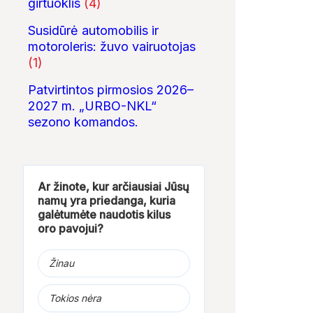
girtuoklis
(4)
Susidūrė automobilis ir
motoroleris: žuvo vairuotojas
(1)
Patvirtintos pirmosios 2026–
2027 m. „URBO-NKL“
sezono komandos.
Ar žinote, kur arčiausiai Jūsų
namų yra priedanga, kuria
galėtumėte naudotis kilus
oro pavojui?
Žinau
Tokios nėra