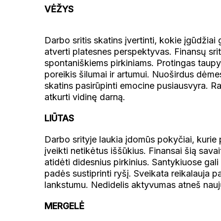
VĖŽYS
Darbo sritis skatins įvertinti, kokie įgūdžiai 
atverti platesnes perspektyvas. Finansų srit
spontaniškiems pirkiniams. Protingas taup
poreikis šilumai ir artumui. Nuoširdus dėm
skatins pasirūpinti emocine pusiausvyra. Ra
atkurti vidinę darną.
LIŪTAS
Darbo srityje laukia įdomūs pokyčiai, kurie
įveikti netikėtus iššūkius. Finansai šią sava
atidėti didesnius pirkinius. Santykiuose gali 
padės sustiprinti ryšį. Sveikata reikalauja 
lankstumu. Nedidelis aktyvumas atneš nauj
MERGELĖ