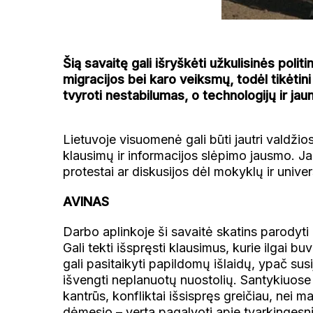
Šią savaitę gali išryškėti užkulisinės polit
migracijos bei karo veiksmų, todėl tikėtini
tvyroti nestabilumas, o technologijų ir jau
Lietuvoje visuomenė gali būti jautri valdž
klausimų ir informacijos slėpimo jausmo. Jau
protestai ar diskusijos dėl mokyklų ir univer
AVINAS
Darbo aplinkoje ši savaitė skatins parodyt
Gali tekti išspręsti klausimus, kurie ilgai bu
gali pasitaikyti papildomų išlaidų, ypač s
išvengti neplanuotų nuostolių. Santykiuose 
kantrūs, konfliktai išsispręs greičiau, nei m
dėmesio – verta pagalvoti apie tvarkingesnį 