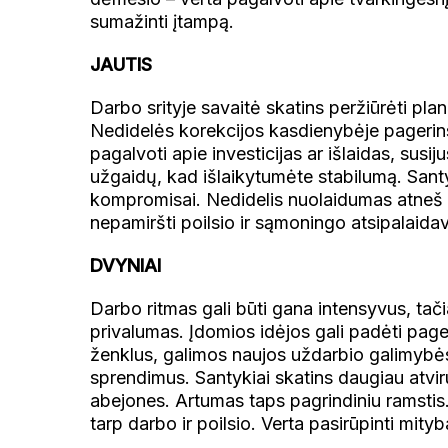
sumažinti įtampą.
JAUTIS
Darbo srityje savaitė skatins peržiūrėti planu
Nedidelės korekcijos kasdienybėje pagerins 
pagalvoti apie investicijas ar išlaidas, susi
užgaidų, kad išlaikytumėte stabilumą. Sant
kompromisai. Nedidelis nuolaidumas atneš d
nepamiršti poilsio ir sąmoningo atsipalaidav
DVYNIAI
Darbo ritmas gali būti gana intensyvus, tači
privalumas. Įdomios idėjos gali padėti page
ženklus, galimos naujos uždarbio galimybės
sprendimus. Santykiai skatins daugiau atvir
abejones. Artumas taps pagrindiniu ramstis
tarp darbo ir poilsio. Verta pasirūpinti mityb