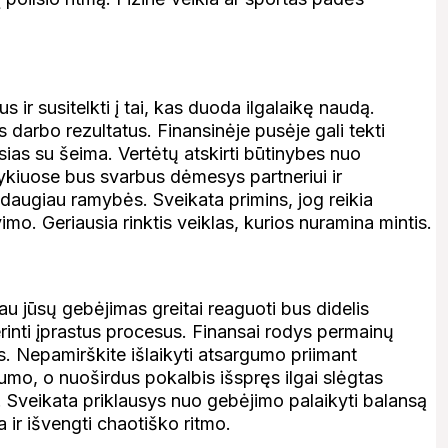
s ir susitelkti į tai, kas duoda ilgalaikę naudą.
darbo rezultatus. Finansinėje pusėje gali tekti
jusias su šeima. Vertėtų atskirti būtinybes nuo
ykiuose bus svarbus dėmesys partneriui ir
augiau ramybės. Sveikata primins, jog reikia
imo. Geriausia rinktis veiklas, kurios nuramina mintis.
au jūsų gebėjimas greitai reaguoti bus didelis
rinti įprastus procesus. Finansai rodys permainų
. Nepamirškite išlaikyti atsargumo priimant
umo, o nuoširdus pokalbis išspręs ilgai slėgtas
. Sveikata priklausys nuo gebėjimo palaikyti balansą
a ir išvengti chaotiško ritmo.