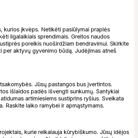
s, kurios įkvėps. Netikėti pasiūlymai praplės
kėti ilgalaikiais sprendimais. Greitos naudos
stiprės poreikis nuoširdžiam bendravimui. Skirkite
rėti per aktyvų gyvenimo būdą. Judėjimas atneš
r atsakomybės. Jūsų pastangos bus įvertintos.
tos išlaidos padės išvengti sunkumų. Santykiai
 atidumas artimiesiems sustiprins ryšius. Sveikata
na. Raskite laiko ramybei ir apmąstymams.
projektais, kurie reikalauja kūrybiškumo. Jūsų idėjos