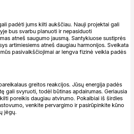
gali padėti jums kilti aukščiau. Nauji projektai gali
yje bus svarbu planuoti ir nepasiduoti
ymas atneš saugumo jausmą. Santykiuose sustiprės
esys artimiesiems atneš daugiau harmonijos. Sveikata
mūs pasivaikščiojimai ar lengva fizinė veikla padės
 pareikalaus greitos reakcijos. Jūsų energija padės
itę gali svyruoti, todėl būtinas apdairumas. Geriausia
kilti poreikis daugiau atvirumo. Pokalbiai iš širdies
pastovumo, venkite pervargimo ir pasirūpinkite kūno
ų jėgų.