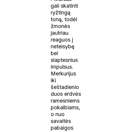
gali skatinti
ryžtingą
toną, todėl
žmonės
jautriau
reaguos į
neteisybę
bei
slaptesnius
impulsus.
Merkurijus
iki
šeštadienio
duos erdvės
ramesniems
pokalbiams,
o nuo
savaitės
pabaigos