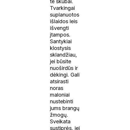
te skubai.
Tvarkingai
suplanuotos
išlaidos leis
išvengti
įtampos.
Santykiai
klostysis
sklandžiau,
jei būsite
nuoširdūs ir
dėkingi. Gali
atsirasti
noras
maloniai
nustebinti
jums brangų
žmogų.
Sveikata
sustiprės, jei