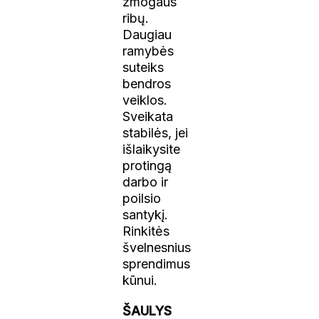
žmogaus
ribų.
Daugiau
ramybės
suteiks
bendros
veiklos.
Sveikata
stabilės, jei
išlaikysite
protingą
darbo ir
poilsio
santykį.
Rinkitės
švelnesnius
sprendimus
kūnui.
ŠAULYS