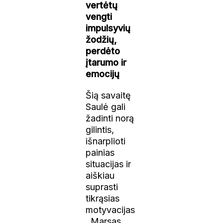
vertėtų
vengti
impulsyvių
žodžių,
perdėto
įtarumo ir
emocijų
Šią savaitę
Saulė gali
žadinti norą
gilintis,
išnarplioti
painias
situacijas ir
aiškiau
suprasti
tikrąsias
motyvacijas
. Marsas