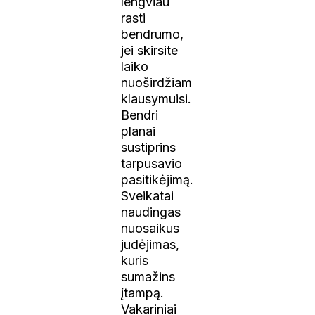
lengviau
rasti
bendrumo,
jei skirsite
laiko
nuoširdžiam
klausymuisi.
Bendri
planai
sustiprins
tarpusavio
pasitikėjimą.
Sveikatai
naudingas
nuosaikus
judėjimas,
kuris
sumažins
įtampą.
Vakariniai