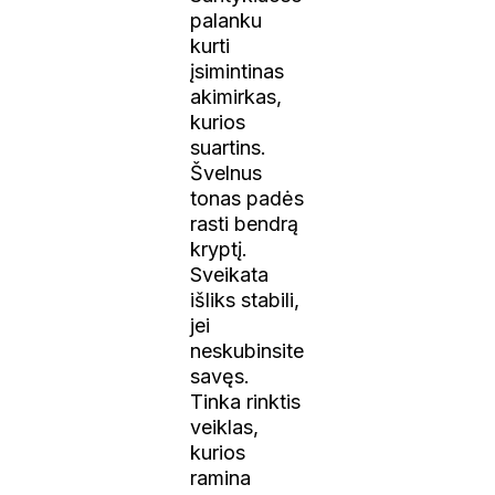
palanku
kurti
įsimintinas
akimirkas,
kurios
suartins.
Švelnus
tonas padės
rasti bendrą
kryptį.
Sveikata
išliks stabili,
jei
neskubinsite
savęs.
Tinka rinktis
veiklas,
kurios
ramina