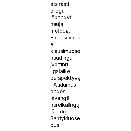
atsirasti
proga
išbandyti
naują
metodą.
Finansiniuos
e
klausimuose
naudinga
įvertinti
ilgalaikę
perspektyvą
. Atidumas
padės
išvengti
nereikalingų
išlaidų.
Santykiuose
bus