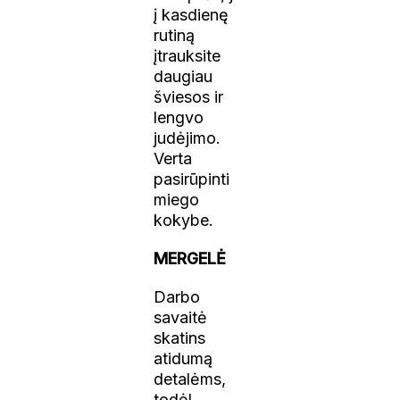
į kasdienę
rutiną
įtrauksite
daugiau
šviesos ir
lengvo
judėjimo.
Verta
pasirūpinti
miego
kokybe.
MERGELĖ
Darbo
savaitė
skatins
atidumą
detalėms,
todėl