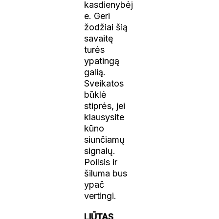
kasdienybėj
e. Geri
žodžiai šią
savaitę
turės
ypatingą
galią.
Sveikatos
būklė
stiprės, jei
klausysite
kūno
siunčiamų
signalų.
Poilsis ir
šiluma bus
ypač
vertingi.
LIŪTAS