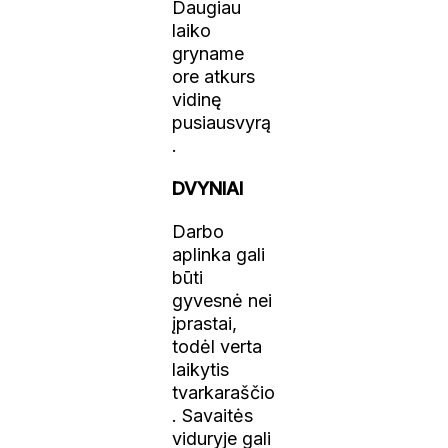
Daugiau
laiko
gryname
ore atkurs
vidinę
pusiausvyrą
.
DVYNIAI
Darbo
aplinka gali
būti
gyvesnė nei
įprastai,
todėl verta
laikytis
tvarkaraščio
. Savaitės
viduryje gali