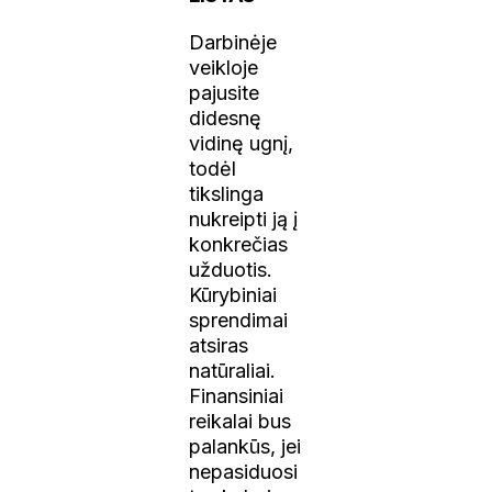
Darbinėje
veikloje
pajusite
didesnę
vidinę ugnį,
todėl
tikslinga
nukreipti ją į
konkrečias
užduotis.
Kūrybiniai
sprendimai
atsiras
natūraliai.
Finansiniai
reikalai bus
palankūs, jei
nepasiduosi