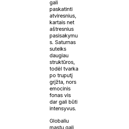
gali
paskatinti
atviresnius,
kartais net
aštresnius
pasisakymu
s. Saturnas
suteiks
daugiau
struktūros,
todėl tvarka
po truputį
grįžta, nors
emocinis
fonas vis
dar gali būti
intensyvus.
Globaliu
mastu gali