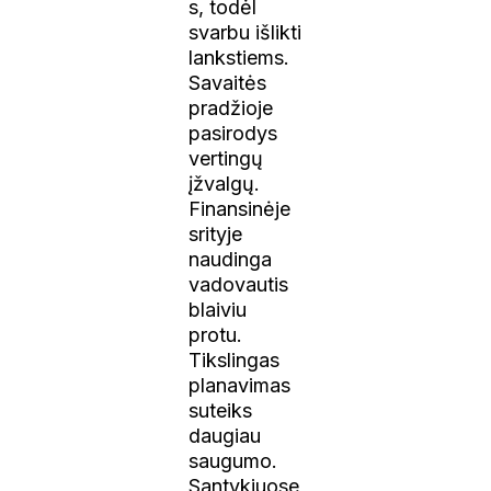
s, todėl
svarbu išlikti
lankstiems.
Savaitės
pradžioje
pasirodys
vertingų
įžvalgų.
Finansinėje
srityje
naudinga
vadovautis
blaiviu
protu.
Tikslingas
planavimas
suteiks
daugiau
saugumo.
Santykiuose