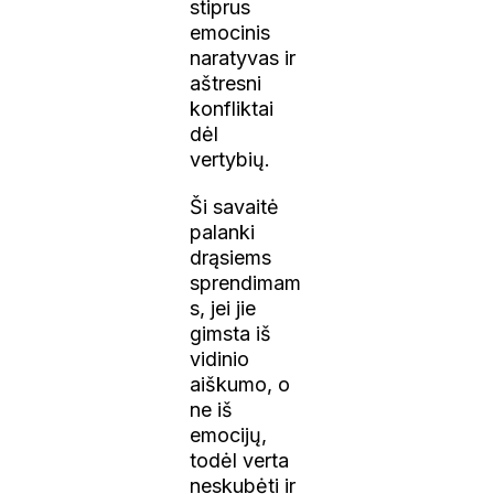
stiprus
emocinis
naratyvas ir
aštresni
konfliktai
dėl
vertybių.
Ši savaitė
palanki
drąsiems
sprendimam
s, jei jie
gimsta iš
vidinio
aiškumo, o
ne iš
emocijų,
todėl verta
neskubėti ir