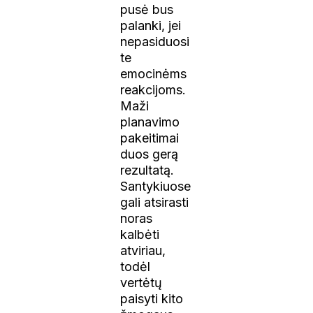
pusė bus
palanki, jei
nepasiduosi
te
emocinėms
reakcijoms.
Maži
planavimo
pakeitimai
duos gerą
rezultatą.
Santykiuose
gali atsirasti
noras
kalbėti
atviriau,
todėl
vertėtų
paisyti kito