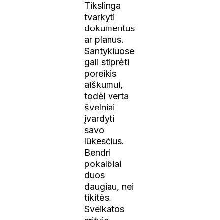
Tikslinga
tvarkyti
dokumentus
ar planus.
Santykiuose
gali stiprėti
poreikis
aiškumui,
todėl verta
švelniai
įvardyti
savo
lūkesčius.
Bendri
pokalbiai
duos
daugiau, nei
tikitės.
Sveikatos