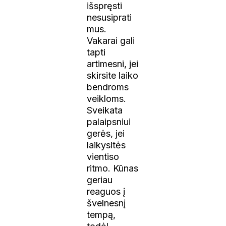
išspręsti
nesusiprati
mus.
Vakarai gali
tapti
artimesni, jei
skirsite laiko
bendroms
veikloms.
Sveikata
palaipsniui
gerės, jei
laikysitės
vientiso
ritmo. Kūnas
geriau
reaguos į
švelnesnį
tempą,