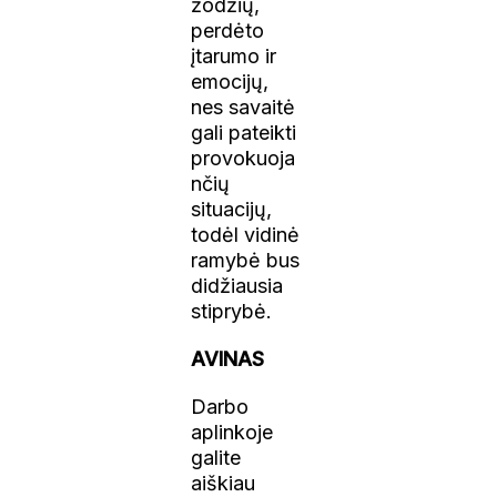
žodžių,
perdėto
įtarumo ir
emocijų,
nes savaitė
gali pateikti
provokuoja
nčių
situacijų,
todėl vidinė
ramybė bus
didžiausia
stiprybė.
AVINAS
Darbo
aplinkoje
galite
aiškiau