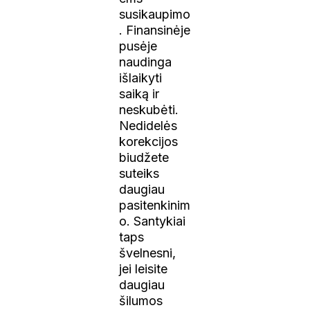
susikaupimo
. Finansinėje
pusėje
naudinga
išlaikyti
saiką ir
neskubėti.
Nedidelės
korekcijos
biudžete
suteiks
daugiau
pasitenkinim
o. Santykiai
taps
švelnesni,
jei leisite
daugiau
šilumos