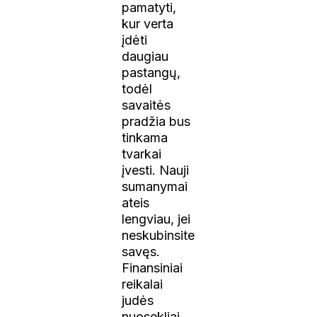
pamatyti,
kur verta
įdėti
daugiau
pastangų,
todėl
savaitės
pradžia bus
tinkama
tvarkai
įvesti. Nauji
sumanymai
ateis
lengviau, jei
neskubinsite
savęs.
Finansiniai
reikalai
judės
nuosekliai,