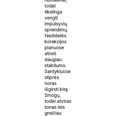
todėl
tikslinga
vengti
impulsyvių
sprendimų.
Nedidelės
korekcijos
planuose
atneš
daugiau
stabilumo.
Santykiuose
stiprės
noras
išgirsti kitą
žmogų,
todėl atviras
tonas leis
greičiau