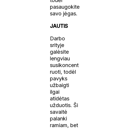
todėl
pasaugokite
savo jėgas.
JAUTIS
Darbo
srityje
galėsite
lengviau
susikoncent
ruoti, todėl
pavyks
užbaigti
ilgai
atidėtas
užduotis. Ši
savaitė
palanki
ramiam, bet