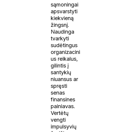
sąmoningai
apsvarstyti
kiekvieną
žingsnį.
Naudinga
tvarkyti
sudėtingus
organizacini
us reikalus,
gilintis į
santykių
niuansus ar
spręsti
senas
finansines
painiavas.
Vertėtų
vengti
impulsyvių