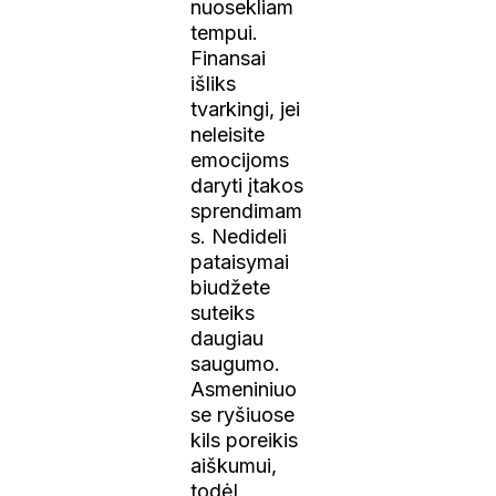
nuosekliam
tempui.
Finansai
išliks
tvarkingi, jei
neleisite
emocijoms
daryti įtakos
sprendimam
s. Nedideli
pataisymai
biudžete
suteiks
daugiau
saugumo.
Asmeniniuo
se ryšiuose
kils poreikis
aiškumui,
todėl