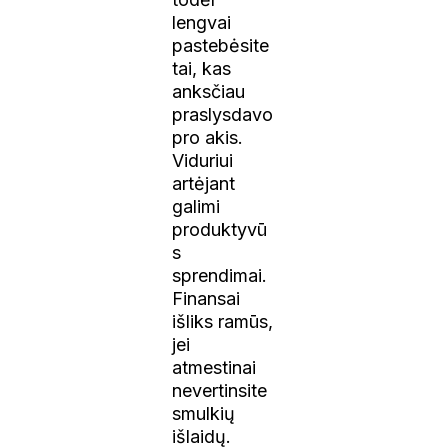
lengvai
pastebėsite
tai, kas
anksčiau
praslysdavo
pro akis.
Viduriui
artėjant
galimi
produktyvū
s
sprendimai.
Finansai
išliks ramūs,
jei
atmestinai
nevertinsite
smulkių
išlaidų.