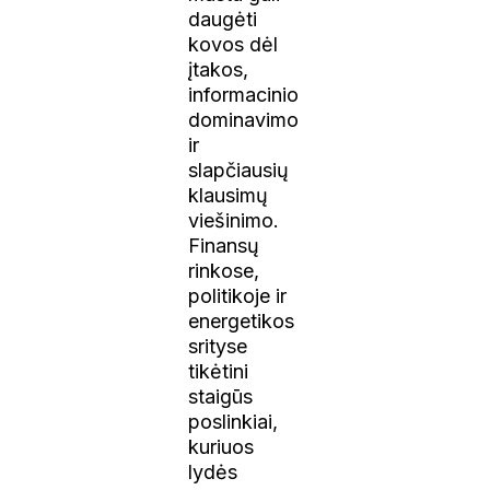
daugėti
kovos dėl
įtakos,
informacinio
dominavimo
ir
slapčiausių
klausimų
viešinimo.
Finansų
rinkose,
politikoje ir
energetikos
srityse
tikėtini
staigūs
poslinkiai,
kuriuos
lydės