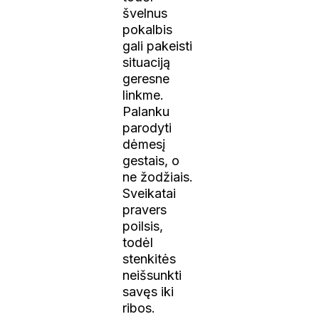
švelnus
pokalbis
gali pakeisti
situaciją
geresne
linkme.
Palanku
parodyti
dėmesį
gestais, o
ne žodžiais.
Sveikatai
pravers
poilsis,
todėl
stenkitės
neišsunkti
savęs iki
ribos.