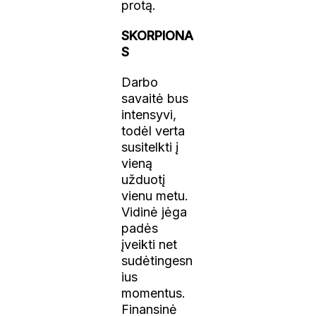
protą.
SKORPIONA
S
Darbo
savaitė bus
intensyvi,
todėl verta
susitelkti į
vieną
užduotį
vienu metu.
Vidinė jėga
padės
įveikti net
sudėtingesn
ius
momentus.
Finansinė