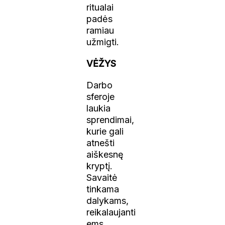
ritualai
padės
ramiau
užmigti.
VĖŽYS
Darbo
sferoje
laukia
sprendimai,
kurie gali
atnešti
aiškesnę
kryptį.
Savaitė
tinkama
dalykams,
reikalaujanti
ems