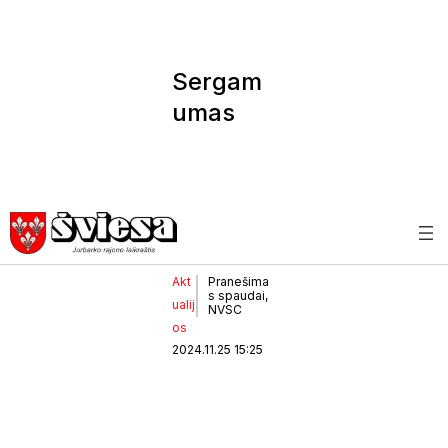
Sergam
umas
kvėpavi
mo takų
ligomis
didėja
Akt
Pranešima
s spaudai,
ualij
NVSC
os
2024.11.25 15:25