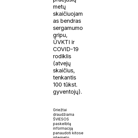
metų
skaičiuojam
as bendras
sergamumo
gripu,
ŪVKTI ir
COVID-19
rodiklis
(atvejų
skaičius,
tenkantis
100 tūkst.
gyventojų).
Griežtai
draudžiama
ŠVIESOS
paskelbtą
informaciją
panaudoti kitose
interneto