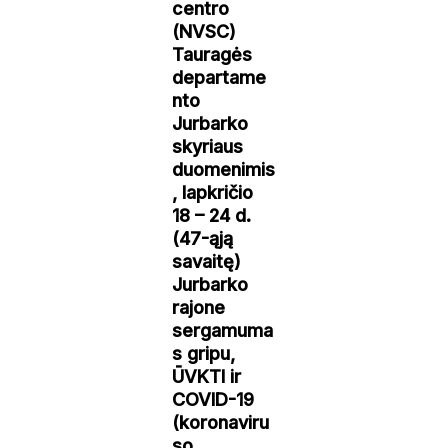
centro
(NVSC)
Tauragės
departame
nto
Jurbarko
skyriaus
duomenimis
, lapkričio
18 – 24 d.
(47-ąją
savaitę)
Jurbarko
rajone
sergamuma
s gripu,
ŪVKTI ir
COVID-19
(koronaviru
so