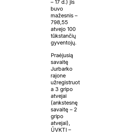
– 17 d.) jis
buvo
mažesnis –
798,55
atvejo 100
tūkstančių
gyventojų.
Praėjusią
savaitę
Jurbarko
rajone
užregistruot
a 3 gripo
atvejai
(ankstesnę
savaitę – 2
gripo
atvejai),
ŪVKTI –