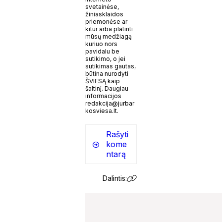
svetainėse,
žiniasklaidos
priemonėse ar
kitur arba platinti
mūsų medžiagą
kuriuo nors
pavidalu be
sutikimo, o jei
sutikimas gautas,
būtina nurodyti
ŠVIESĄ kaip
šaltinį. Daugiau
informacijos
redakcija@jurbar
kosviesa.lt.
Rašyti
kome
ntarą
Dalintis: