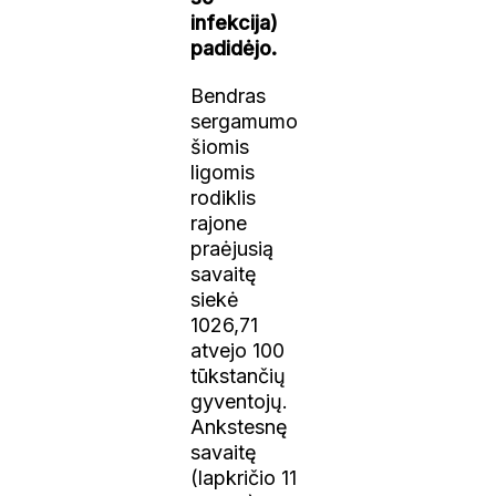
infekcija)
padidėjo.
Bendras
sergamumo
šiomis
ligomis
rodiklis
rajone
praėjusią
savaitę
siekė
1026,71
atvejo 100
tūkstančių
gyventojų.
Ankstesnę
savaitę
(lapkričio 11