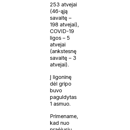
253 atvejai
(46-ąją
savaitę –
198 atvejai),
COVID-19
ligos – 5
atvejai
(ankstesnę
savaitę – 3
atvejai).
Į ligoninę
dėl gripo
buvo
paguldytas
1 asmuo.
Primename,
kad nuo
praėjusių