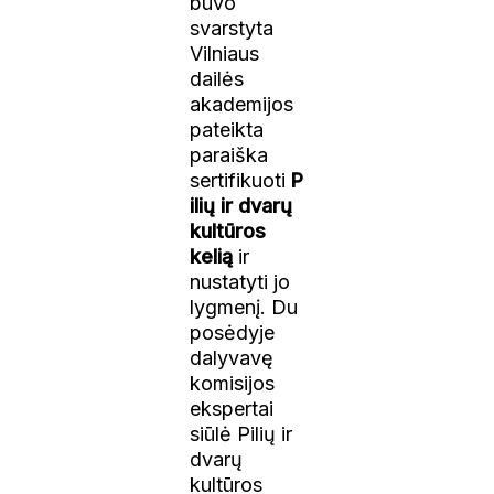
buvo
svarstyta
Vilniaus
dailės
akademijos
pateikta
paraiška
sertifikuoti
P
ilių ir dvarų
kultūros
kelią
ir
nustatyti jo
lygmenį. Du
posėdyje
dalyvavę
komisijos
ekspertai
siūlė Pilių ir
dvarų
kultūros