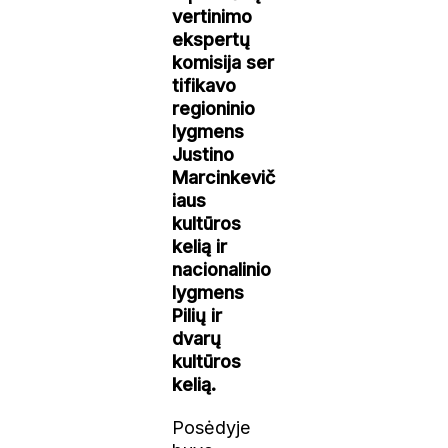
vertinimo
ekspertų
komisija ser
tifikavo
regioninio
lygmens
Justino
Marcinkevič
iaus
kultūros
kelią ir
nacionalinio
lygmens
Pilių ir
dvarų
kultūros
kelią.
Posėdyje