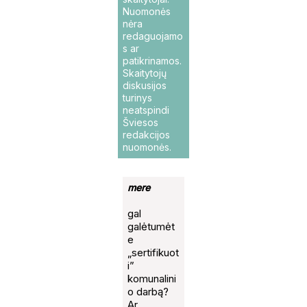
Nuomonės
nėra
redaguojamo
s ar
patikrinamos.
Skaitytojų
diskusijos
turinys
neatspindi
Šviesos
redakcijos
nuomonės.
mere
gal
galėtumėt
e
„sertifikuot
i”
komunalini
o darbą?
Ar