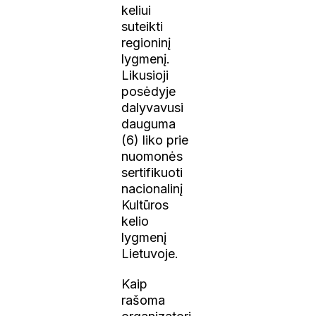
keliui
suteikti
regioninį
lygmenį.
Likusioji
posėdyje
dalyvavusi
dauguma
(6) liko prie
nuomonės
sertifikuoti
nacionalinį
Kultūros
kelio
lygmenį
Lietuvoje.
Kaip
rašoma