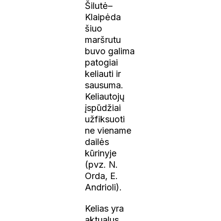
Šilutė–
Klaipėda
šiuo
maršrutu
buvo galima
patogiai
keliauti ir
sausuma.
Keliautojų
įspūdžiai
užfiksuoti
ne viename
dailės
kūrinyje
(pvz. N.
Orda, E.
Andrioli).
Kelias yra
aktualus