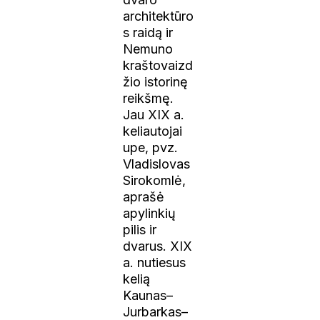
architektūro
s raidą ir
Nemuno
kraštovaizd
žio istorinę
reikšmę.
Jau XIX a.
keliautojai
upe, pvz.
Vladislovas
Sirokomlė,
aprašė
apylinkių
pilis ir
dvarus. XIX
a. nutiesus
kelią
Kaunas–
Jurbarkas–