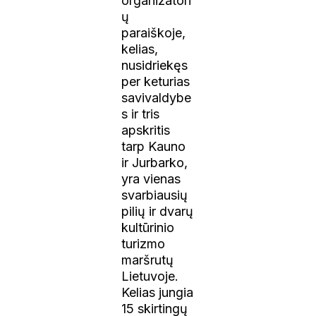
organizatori
ų
paraiškoje,
kelias,
nusidriekęs
per keturias
savivaldybe
s ir tris
apskritis
tarp Kauno
ir Jurbarko,
yra vienas
svarbiausių
pilių ir dvarų
kultūrinio
turizmo
maršrutų
Lietuvoje.
Kelias jungia
15 skirtingų