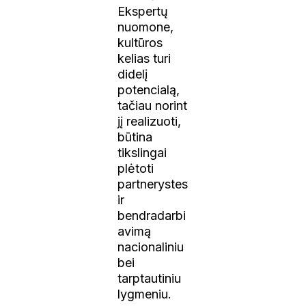
Ekspertų
nuomone,
kultūros
kelias turi
didelį
potencialą,
tačiau norint
jį realizuoti,
būtina
tikslingai
plėtoti
partnerystes
ir
bendradarbi
avimą
nacionaliniu
bei
tarptautiniu
lygmeniu.