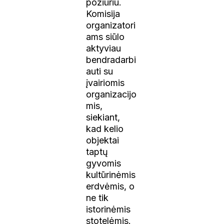
požiūriu.
Komisija
organizatori
ams siūlo
aktyviau
bendradarbi
auti su
įvairiomis
organizacijo
mis,
siekiant,
kad kelio
objektai
taptų
gyvomis
kultūrinėmis
erdvėmis, o
ne tik
istorinėmis
stotelėmis.