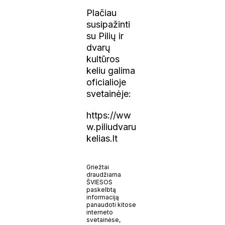
Plačiau
susipažinti
su Pilių ir
dvarų
kultūros
keliu galima
oficialioje
svetainėje:
https://ww
w.piliudvaru
kelias.lt
Griežtai
draudžiama
ŠVIESOS
paskelbtą
informaciją
panaudoti kitose
interneto
svetainėse,