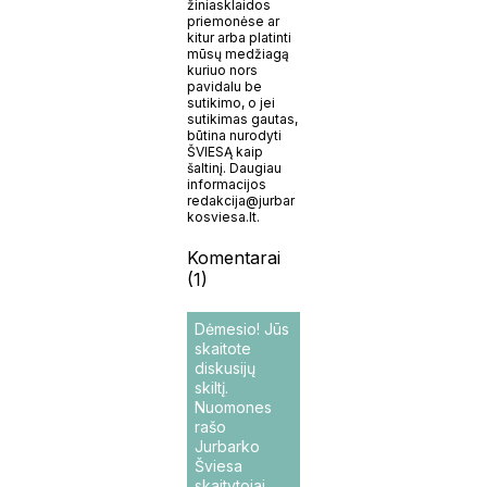
žiniasklaidos
priemonėse ar
kitur arba platinti
mūsų medžiagą
kuriuo nors
pavidalu be
sutikimo, o jei
sutikimas gautas,
būtina nurodyti
ŠVIESĄ kaip
šaltinį. Daugiau
informacijos
redakcija@jurbar
kosviesa.lt.
Komentarai
(1)
Dėmesio! Jūs
skaitote
diskusijų
skiltį.
Nuomones
rašo
Jurbarko
Šviesa
skaitytojai.