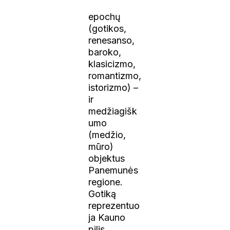
epochų
(gotikos,
renesanso,
baroko,
klasicizmo,
romantizmo,
istorizmo) –
ir
medžiagišk
umo
(medžio,
mūro)
objektus
Panemunės
regione.
Gotiką
reprezentuo
ja Kauno
pilis,