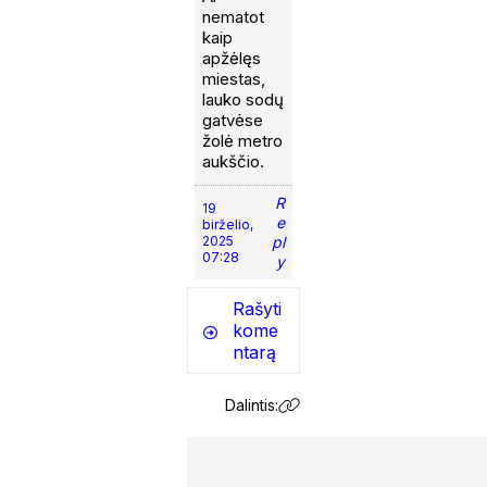
nematot
kaip
apžėlęs
miestas,
lauko sodų
gatvėse
žolė metro
aukščio.
R
19
e
birželio,
2025
pl
07:28
y
Rašyti
kome
ntarą
Dalintis: