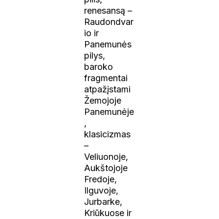
renesansą –
Raudondvar
io ir
Panemunės
pilys,
baroko
fragmentai
atpažįstami
Žemojoje
Panemunėje
,
klasicizmas
–
Veliuonoje,
Aukštojoje
Fredoje,
Ilguvoje,
Jurbarke,
Kriūkuose ir