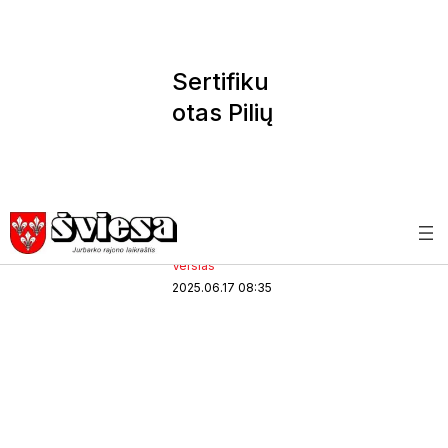
Sertifiku
otas Pilių
ir dvarų
kelias
(1)
Lietuvos
Švi
es
, 
diena
a
Verslas
2025.06.17 08:35