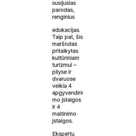
susijusias
parodas,
renginius
edukacijas.
Taip pat, šis
maršrutas
pritaikytas
kultūriniam
turizmui –
pilyse ir
dvaruose
veikia 4
apgyvendini
mo įstaigos
ir 4
maitinimo
įstaigos.
Ekspertų