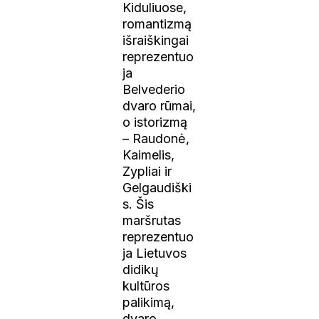
Kiduliuose,
romantizmą
išraiškingai
reprezentuo
ja
Belvederio
dvaro rūmai,
o istorizmą
– Raudonė,
Kaimelis,
Zypliai ir
Gelgaudiški
s. Šis
maršrutas
reprezentuo
ja Lietuvos
didikų
kultūros
palikimą,
dvaro