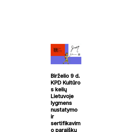
Birželio 9 d.
KPD Kultūro
s kelių
Lietuvoje
lygmens
nustatymo
ir
sertifikavim
o paraiškų