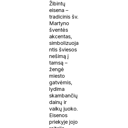
Žibintų
eisena –
tradicinis šv.
Martyno
šventės
akcentas,
simbolizuoja
ntis šviesos
nešimą į
tamsą –
žengė
miesto
gatvėmis,
lydima
skambančių
dainų ir
vaikų juoko.
Eisenos
priekyje jojo