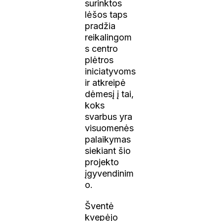
surinktos
lėšos taps
pradžia
reikalingom
s centro
plėtros
iniciatyvoms
ir atkreipė
dėmesį į tai,
koks
svarbus yra
visuomenės
palaikymas
siekiant šio
projekto
įgyvendinim
o.
Šventė
kvepėjo