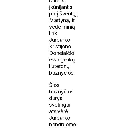
raitelis,
įkūnijantis
patį šventąjį
Martyną, ir
vedė minią
link
Jurbarko
Kristijono
Donelaičio
evangelikų
liuteronų
bažnyčios.
Šios
bažnyčios
durys
svetingai
atsivėrė
Jurbarko
bendruome