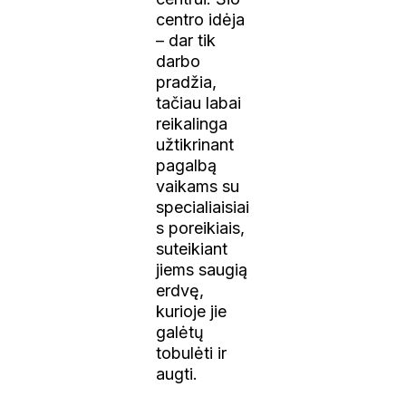
centro idėja
– dar tik
darbo
pradžia,
tačiau labai
reikalinga
užtikrinant
pagalbą
vaikams su
specialiaisiai
s poreikiais,
suteikiant
jiems saugią
erdvę,
kurioje jie
galėtų
tobulėti ir
augti.