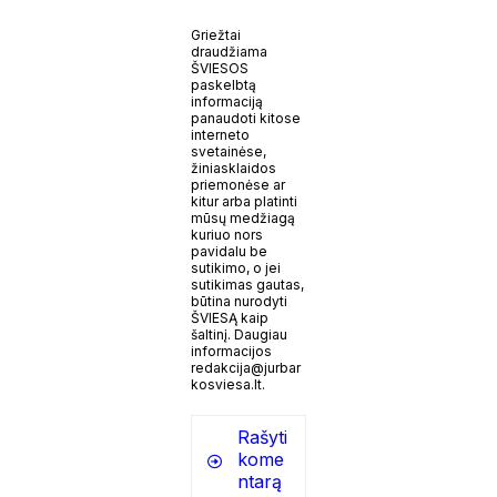
Griežtai
draudžiama
ŠVIESOS
paskelbtą
informaciją
panaudoti kitose
interneto
svetainėse,
žiniasklaidos
priemonėse ar
kitur arba platinti
mūsų medžiagą
kuriuo nors
pavidalu be
sutikimo, o jei
sutikimas gautas,
būtina nurodyti
ŠVIESĄ kaip
šaltinį. Daugiau
informacijos
redakcija@jurbar
kosviesa.lt.
Rašyti
kome
ntarą