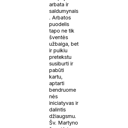
arbata ir
saldumynais
. Arbatos
puodelis
tapo ne tik
šventės
užbaiga, bet
ir puikiu
pretekstu
susiburti ir
pabūti
kartu,
aptarti
bendruome
nės
iniciatyvas ir
dalintis
džiaugsmu.
Šv. Martyno