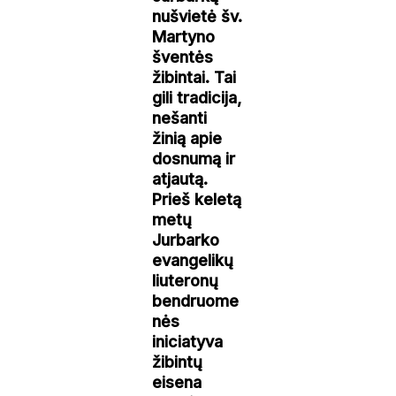
nušvietė šv.
Martyno
šventės
žibintai. Tai
gili tradicija,
nešanti
žinią apie
dosnumą ir
atjautą.
Prieš keletą
metų
Jurbarko
evangelikų
liuteronų
bendruome
nės
iniciatyva
žibintų
eisena