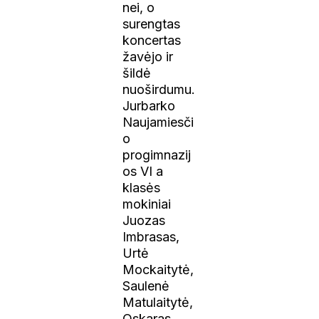
nei, o
surengtas
koncertas
žavėjo ir
šildė
nuoširdumu.
Jurbarko
Naujamiesči
o
progimnazij
os VI a
klasės
mokiniai
Juozas
Imbrasas,
Urtė
Mockaitytė,
Saulenė
Matulaitytė,
Oskaras