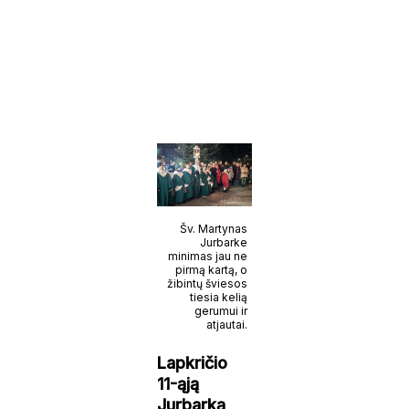
Šv. Martynas
Jurbarke
minimas jau ne
pirmą kartą, o
žibintų šviesos
tiesia kelią
gerumui ir
atjautai.
Lapkričio
11-ąją
Jurbarką