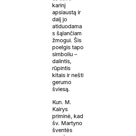
karinį
apsiaustą ir
dalį jo
atiduodama
s šąlančiam
žmogui. Šis
poelgis tapo
simboliu –
dalintis,
rūpintis
kitais ir nešti
gerumo
šviesą.
Kun. M.
Kairys
priminė, kad
šv. Martyno
šventės