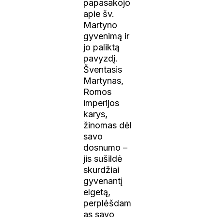
papasakojo
apie šv.
Martyno
gyvenimą ir
jo paliktą
pavyzdį.
Šventasis
Martynas,
Romos
imperijos
karys,
žinomas dėl
savo
dosnumo –
jis sušildė
skurdžiai
gyvenantį
elgetą,
perplėšdam
as savo