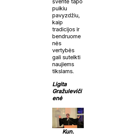
šventė tapo
puikiu
pavyzdžiu,
kaip
tradicijos ir
bendruome
nės
vertybės
gali sutelkti
naujiems
tikslams.
Ligita
Gražuleviči
enė
Kun.