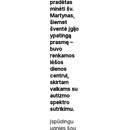
pradėtas
minėti šv.
Martynas,
šiemet
šventė įgijo
ypatingą
prasmę –
buvo
renkamos
lėšos
dienos
centrui,
skirtam
vaikams su
autizmo
spektro
sutrikimu.
Įspūdingu
ugnies šou