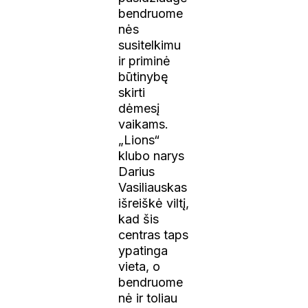
bendruome
nės
susitelkimu
ir priminė
būtinybę
skirti
dėmesį
vaikams.
„Lions“
klubo narys
Darius
Vasiliauskas
išreiškė viltį,
kad šis
centras taps
ypatinga
vieta, o
bendruome
nė ir toliau