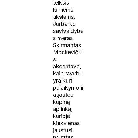
telksis
kilniems
tikslams.
Jurbarko
savivaldybė
s meras
Skirmantas
Mockevičiu
s
akcentavo,
kaip svarbu
yra kurti
palaikymo ir
atjautos
kupiną
aplinką,
kurioje
kiekvienas
jaustųsi
priimtas.