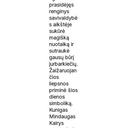
prasidėjęs
renginys
savivaldybė
s aikštėje
sukūrė
magišką
nuotaiką ir
sutraukė
gausų būrį
jurbarkiečių.
Žaižaruojan
čios
liepsnos
priminė šios
dienos
simboliką.
Kunigas
Mindaugas
Kairys