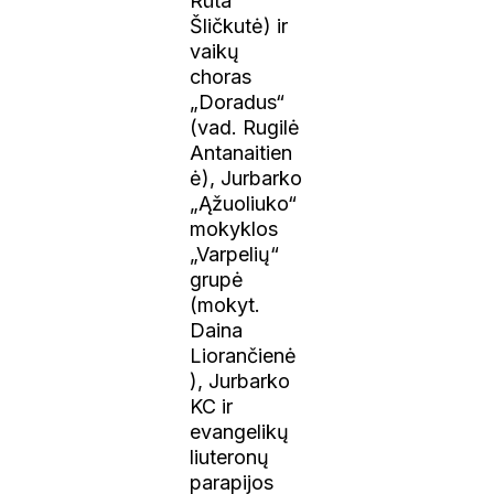
Rūta
Šličkutė) ir
vaikų
choras
„Doradus“
(vad. Rugilė
Antanaitien
ė), Jurbarko
„Ąžuoliuko“
mokyklos
„Varpelių“
grupė
(mokyt.
Daina
Liorančienė
), Jurbarko
KC ir
evangelikų
liuteronų
parapijos