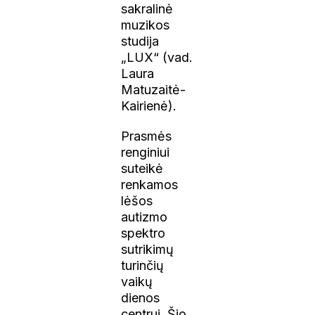
sakralinė
muzikos
studija
„LUX“ (vad.
Laura
Matuzaitė-
Kairienė).
Prasmės
renginiui
suteikė
renkamos
lėšos
autizmo
spektro
sutrikimų
turinčių
vaikų
dienos
centrui. Šio