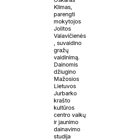
Klimas,
parengti
mokytojos
Jolitos
Valavičienės
, suvaidino
gražų
vaidinimą.
Dainomis
džiugino
Mažosios
Lietuvos
Jurbarko
krašto
kultūros
centro vaikų
ir jaunimo
dainavimo
studija