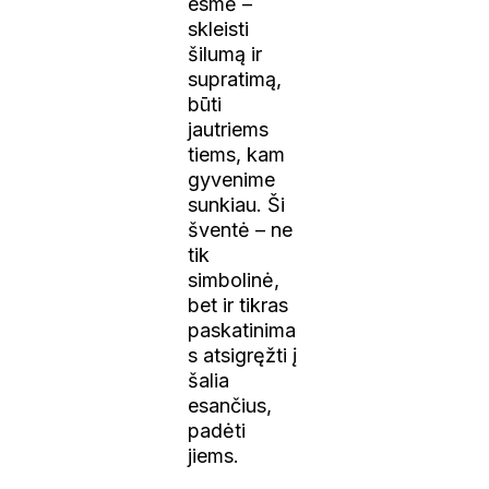
esmė –
skleisti
šilumą ir
supratimą,
būti
jautriems
tiems, kam
gyvenime
sunkiau. Ši
šventė – ne
tik
simbolinė,
bet ir tikras
paskatinima
s atsigręžti į
šalia
esančius,
padėti
jiems.