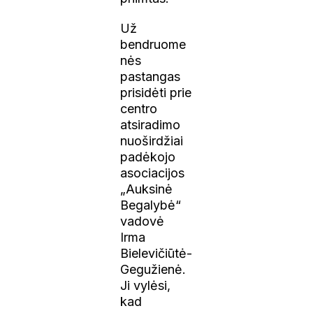
Už
bendruome
nės
pastangas
prisidėti prie
centro
atsiradimo
nuoširdžiai
padėkojo
asociacijos
„Auksinė
Begalybė“
vadovė
Irma
Bielevičiūtė-
Gegužienė.
Ji vylėsi,
kad