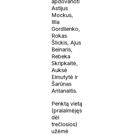
apdovanoti
Astijus
Mockus,
Illia
Gordiienko,
Rokas
Šlickis, Ajus
Beinaris,
Rebeka
Skripkaitė,
Auksė
Eimutytė ir
Šarūnas
Antanaitis.
Penktą vietą
(pralaimėjęs
dėl
trečiosios)
užėmė