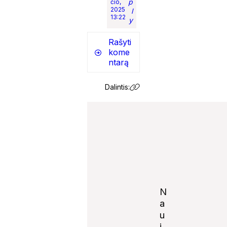
p
čio,
2025
l
13:22
y
Rašyti
kome
ntarą
Dalintis:
N
a
u
j