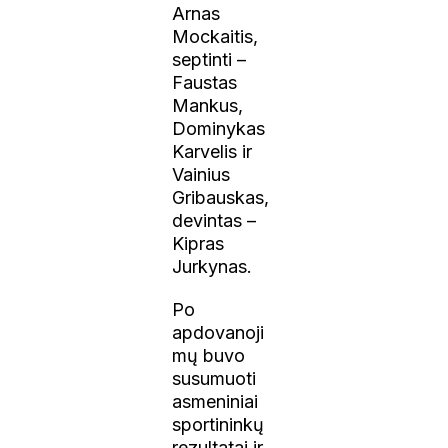
Arnas
Mockaitis,
septinti –
Faustas
Mankus,
Dominykas
Karvelis ir
Vainius
Gribauskas,
devintas –
Kipras
Jurkynas.
Po
apdovanoji
mų buvo
susumuoti
asmeniniai
sportininkų
rezultatai ir