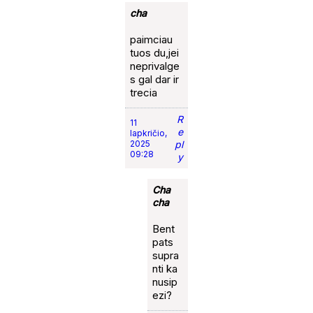
cha
paimciau
tuos du,jei
neprivalge
s gal dar ir
trecia
R
11
e
lapkričio,
2025
pl
09:28
y
Cha
cha
Bent
pats
supra
nti ka
nusip
ezi?