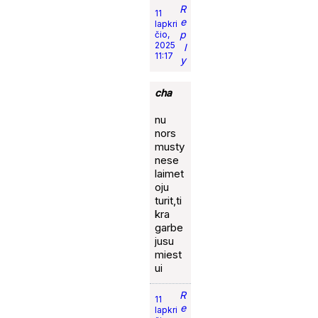
R
11
e
lapkri
p
čio,
2025
l
11:17
y
cha
nu
nors
musty
nese
laimet
oju
turit,ti
kra
garbe
jusu
miest
ui
R
11
e
lapkri