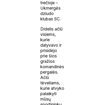
trečioje –
Ukmergės
dziudo
klubas SC.
Didelis ačiū
visiems,
kurie
dalyvavo ir
prisidėjo
prie šios
gražios
komandinės
pergalės.
Ačiū
tėveliams,
kurie atvyko
palaikyti
mūsų
sportininkų.