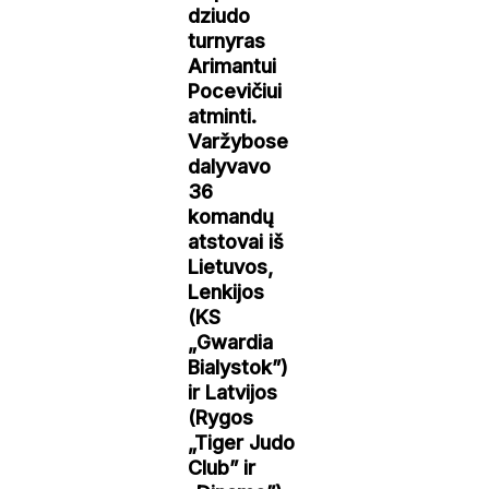
dziudo
turnyras
Arimantui
Pocevičiui
atminti.
Varžybose
dalyvavo
36
komandų
atstovai iš
Lietuvos,
Lenkijos
(KS
„Gwardia
Bialystok”)
ir Latvijos
(Rygos
„Tiger Judo
Club” ir