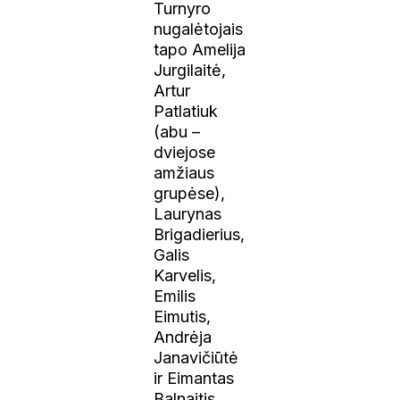
Turnyro
nugalėtojais
tapo Amelija
Jurgilaitė,
Artur
Patlatiuk
(abu –
dviejose
amžiaus
grupėse),
Laurynas
Brigadierius,
Galis
Karvelis,
Emilis
Eimutis,
Andrėja
Janavičiūtė
ir Eimantas
Balnaitis.