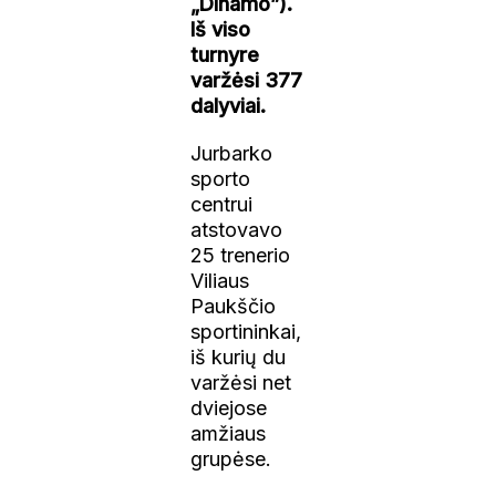
„Dinamo”).
Iš viso
turnyre
varžėsi 377
dalyviai.
Jurbarko
sporto
centrui
atstovavo
25 trenerio
Viliaus
Paukščio
sportininkai,
iš kurių du
varžėsi net
dviejose
amžiaus
grupėse.