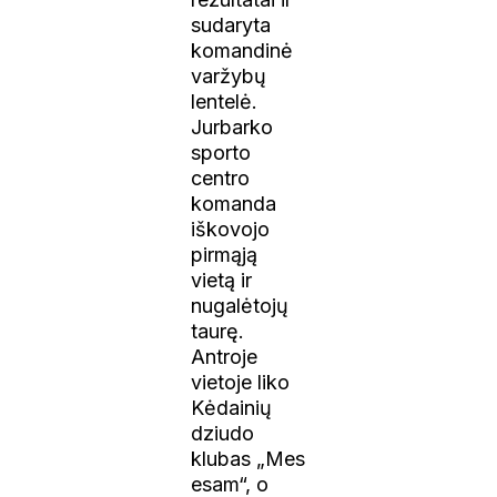
sudaryta
komandinė
varžybų
lentelė.
Jurbarko
sporto
centro
komanda
iškovojo
pirmąją
vietą ir
nugalėtojų
taurę.
Antroje
vietoje liko
Kėdainių
dziudo
klubas „Mes
esam“, o