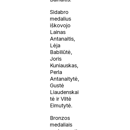
Sidabro
medalius
iškovojo
Lainas
Antanaitis,
Lėja
Babiliūtė,
Joris
Kuniauskas,
Perla
Antanaitytė,
Gustė
Liaudenskai
tė ir Viltė
Eimutytė.
Bronzos
medaliais