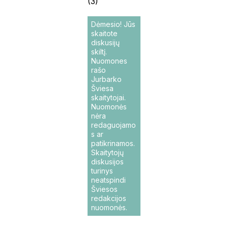
(3)
Dėmesio! Jūs
skaitote
diskusijų
skiltį.
Nuomones
rašo
Jurbarko
Šviesa
skaitytojai.
Nuomonės
nėra
redaguojamo
s ar
patikrinamos.
Skaitytojų
diskusijos
turinys
neatspindi
Šviesos
redakcijos
nuomonės.