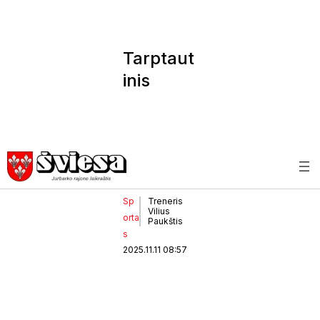
Tarptaut
inis
dziudo
turnyras
Kėdainiu
ose
(3)
Sp
Treneris
Vilius
orta
Paukštis
s
2025.11.11 08:57