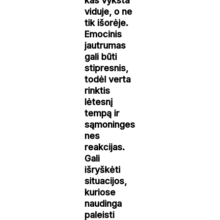
kas vyksta
viduje, o ne
tik išorėje.
Emocinis
jautrumas
gali būti
stipresnis,
todėl verta
rinktis
lėtesnį
tempą ir
sąmoninges
nes
reakcijas.
Gali
išryškėti
situacijos,
kuriose
naudinga
paleisti