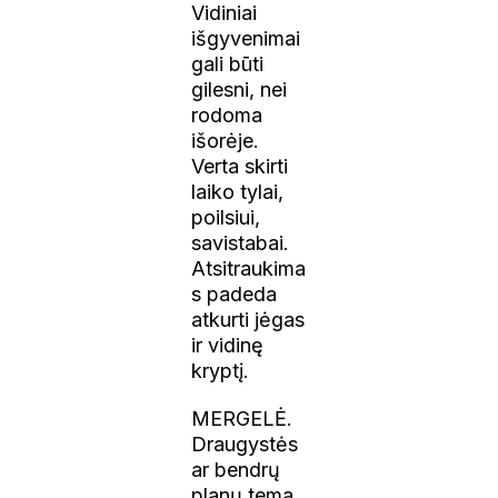
Vidiniai
išgyvenimai
gali būti
gilesni, nei
rodoma
išorėje.
Verta skirti
laiko tylai,
poilsiui,
savistabai.
Atsitraukima
s padeda
atkurti jėgas
ir vidinę
kryptį.
MERGELĖ.
Draugystės
ar bendrų
planų tema