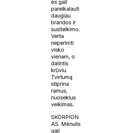
ės gali
pareikalauti
daugiau
brandos ir
susitelkimo.
Verta
neperimti
visko
vienam, o
dalintis
krūviu.
Tvirtumą
stiprina
ramus,
nuoseklus
veikimas.
SKORPION
AS. Mėnulis
gali