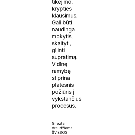
tikėjimo,
krypties
klausimus.
Gali būti
naudinga
mokytis,
skaityti,
gilinti
supratimą.
Vidinę
ramybę
stiprina
platesnis
požiūris į
vykstančius
procesus.
Griežtai
draudžiama
ŠVIESOS