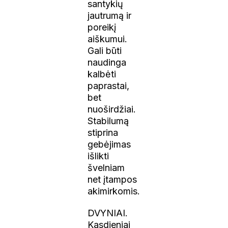
santykių
jautrumą ir
poreikį
aiškumui.
Gali būti
naudinga
kalbėti
paprastai,
bet
nuoširdžiai.
Stabilumą
stiprina
gebėjimas
išlikti
švelniam
net įtampos
akimirkomis.
DVYNIAI.
Kasdieniai