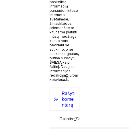
paskelbtą
informaciją
panaudoti kitose
interneto
svetainėse,
žiniasklaidos
priemonėse ar
kitur arba platinti
mūsų medžiagą
kuriuo nors
pavidalu be
sutikimo, o jei
sutikimas gautas,
būtina nurodyti
ŠVIESĄ kaip
šaltinį. Daugiau
informacijos
redakcija@jurbar
kosviesa.lt.
Rašyti
kome
ntarą
Dalintis: