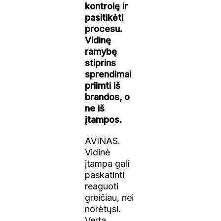
kontrolę ir
pasitikėti
procesu.
Vidinę
ramybę
stiprins
sprendimai
priimti iš
brandos, o
ne iš
įtampos.
AVINAS.
Vidinė
įtampa gali
paskatinti
reaguoti
greičiau, nei
norėtųsi.
Verta