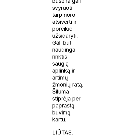
būsena gali
svyruoti
tarp noro
atsiverti ir
poreikio
užsidaryti.
Gali būti
naudinga
rinktis
saugią
aplinką ir
artimų
žmonių ratą.
Šiluma
stiprėja per
paprastą
buvimą
kartu.
LIŪTAS.