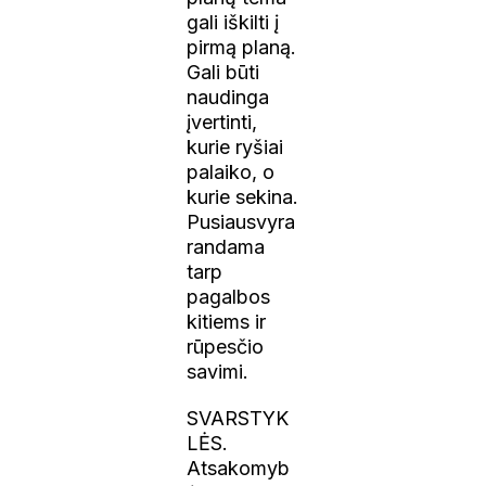
gali iškilti į
pirmą planą.
Gali būti
naudinga
įvertinti,
kurie ryšiai
palaiko, o
kurie sekina.
Pusiausvyra
randama
tarp
pagalbos
kitiems ir
rūpesčio
savimi.
SVARSTYK
LĖS.
Atsakomyb