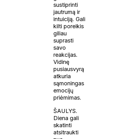
sustiprinti
jautrumą ir
intuiciją. Gali
kilti poreikis
giliau
suprasti
savo
reakcijas.
Vidinę
pusiausvyrą
atkuria
sąmoningas
emocijų
priėmimas.
ŠAULYS.
Diena gali
skatinti
atsitraukti