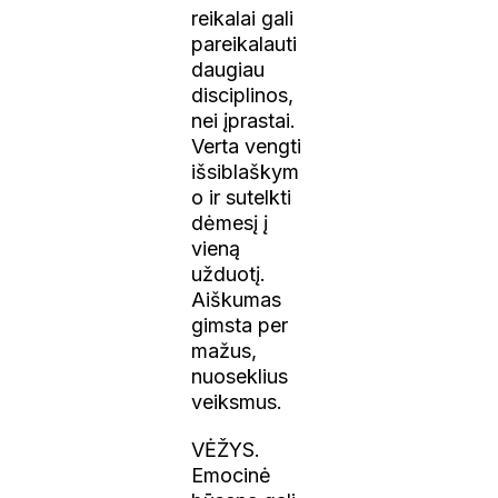
reikalai gali
pareikalauti
daugiau
disciplinos,
nei įprastai.
Verta vengti
išsiblaškym
o ir sutelkti
dėmesį į
vieną
užduotį.
Aiškumas
gimsta per
mažus,
nuoseklius
veiksmus.
VĖŽYS.
Emocinė