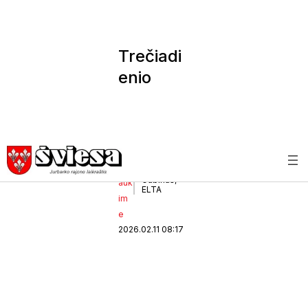
Trečiadi
enio
horosko
pas
Be
Horoskopą
parengė
ndr
Egidijus
Gubinas,
auk
ELTA
im
e
2026.02.11 08:17