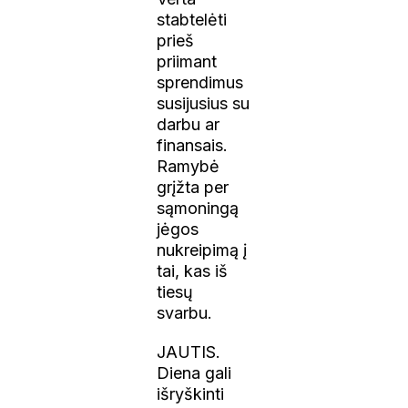
stabtelėti
prieš
priimant
sprendimus
susijusius su
darbu ar
finansais.
Ramybė
grįžta per
sąmoningą
jėgos
nukreipimą į
tai, kas iš
tiesų
svarbu.
JAUTIS.
Diena gali
išryškinti