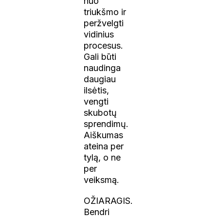
nuo
triukšmo ir
peržvelgti
vidinius
procesus.
Gali būti
naudinga
daugiau
ilsėtis,
vengti
skubotų
sprendimų.
Aiškumas
ateina per
tylą, o ne
per
veiksmą.
OŽIARAGIS.
Bendri