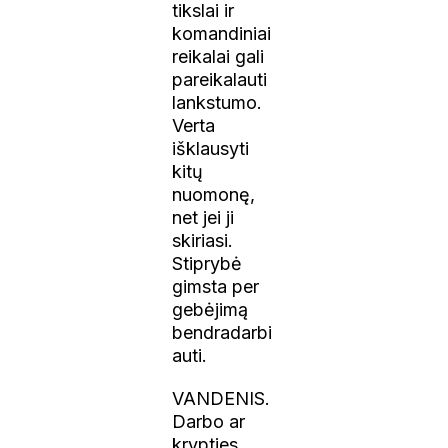
tikslai ir
komandiniai
reikalai gali
pareikalauti
lankstumo.
Verta
išklausyti
kitų
nuomonę,
net jei ji
skiriasi.
Stiprybė
gimsta per
gebėjimą
bendradarbi
auti.
VANDENIS.
Darbo ar
krypties