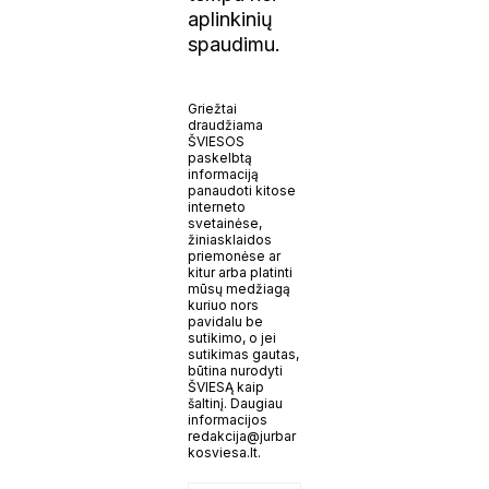
aplinkinių
spaudimu.
Griežtai
draudžiama
ŠVIESOS
paskelbtą
informaciją
panaudoti kitose
interneto
svetainėse,
žiniasklaidos
priemonėse ar
kitur arba platinti
mūsų medžiagą
kuriuo nors
pavidalu be
sutikimo, o jei
sutikimas gautas,
būtina nurodyti
ŠVIESĄ kaip
šaltinį. Daugiau
informacijos
redakcija@jurbar
kosviesa.lt.