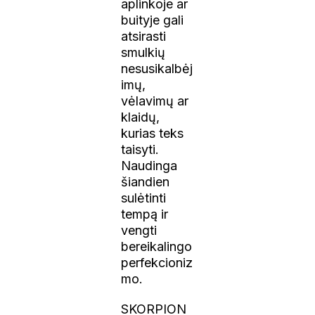
aplinkoje ar
buityje gali
atsirasti
smulkių
nesusikalbėj
imų,
vėlavimų ar
klaidų,
kurias teks
taisyti.
Naudinga
šiandien
sulėtinti
tempą ir
vengti
bereikalingo
perfekcioniz
mo.
SKORPION