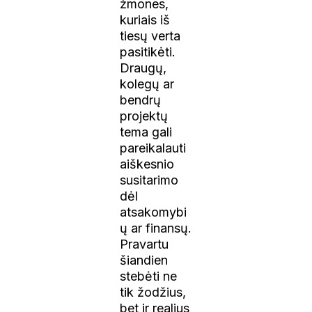
žmones,
kuriais iš
tiesų verta
pasitikėti.
Draugų,
kolegų ar
bendrų
projektų
tema gali
pareikalauti
aiškesnio
susitarimo
dėl
atsakomybi
ų ar finansų.
Pravartu
šiandien
stebėti ne
tik žodžius,
bet ir realius