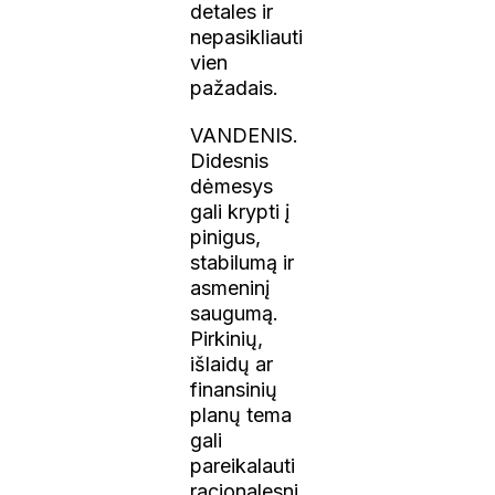
detales ir
nepasikliauti
vien
pažadais.
VANDENIS.
Didesnis
dėmesys
gali krypti į
pinigus,
stabilumą ir
asmeninį
saugumą.
Pirkinių,
išlaidų ar
finansinių
planų tema
gali
pareikalauti
racionalesni