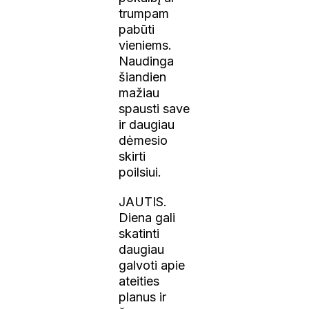
trumpam
pabūti
vieniems.
Naudinga
šiandien
mažiau
spausti save
ir daugiau
dėmesio
skirti
poilsiui.
JAUTIS.
Diena gali
skatinti
daugiau
galvoti apie
ateities
planus ir