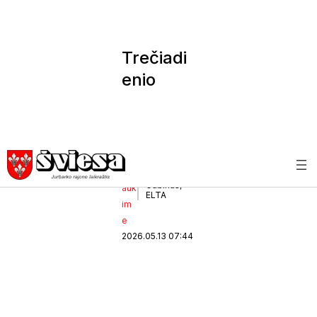
Trečiadi
enio
horosko
pas
Be
Horoskopą
parengė
ndr
Egidijus
Gubinas,
auk
ELTA
im
e
2026.05.13 07:44