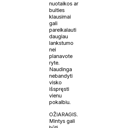
nuotaikos ar
buities
klausimai
gali
pareikalauti
daugiau
lankstumo
nei
planavote
ryte.
Naudinga
nebandyti
visko
išspręsti
vienu
pokalbiu.
OŽIARAGIS.
Mintys gali
būti