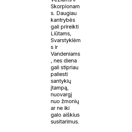
Skorpionam
s. Daugiau
kantrybės
gali prireikti
Liūtams,
Svarstyklėm
s ir
Vandeniams
, nes diena
gali stipriau
paliesti
santykių
įtampą,
nuovargį
nuo žmonių
ar ne iki
galo aiškius
susitarimus.