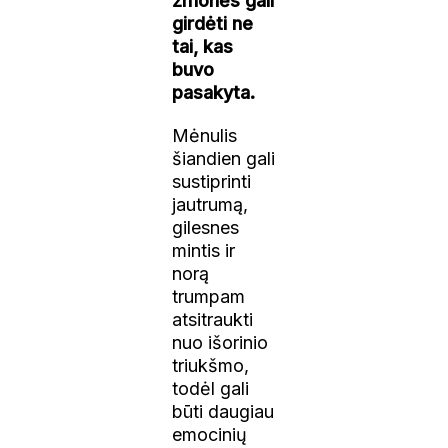
žmonės gali
girdėti ne
tai, kas
buvo
pasakyta.
Mėnulis
šiandien gali
sustiprinti
jautrumą,
gilesnes
mintis ir
norą
trumpam
atsitraukti
nuo išorinio
triukšmo,
todėl gali
būti daugiau
emocinių