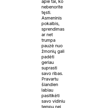
apie tai, ko
nebenorite
tęsti.
Asmeninis
pokalbis,
sprendimas
ar net
trumpa
pauzė nuo
žmonių gali
padėti
geriau
suprasti
savo ribas.
Pravartu
šiandien
labiau
pasitikėti
savo vidiniu
tempu nei