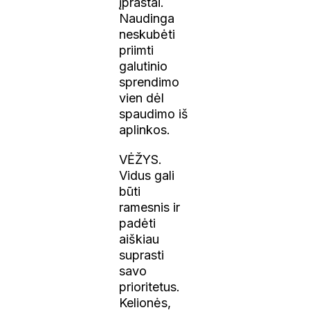
įprastai.
Naudinga
neskubėti
priimti
galutinio
sprendimo
vien dėl
spaudimo iš
aplinkos.
VĖŽYS.
Vidus gali
būti
ramesnis ir
padėti
aiškiau
suprasti
savo
prioritetus.
Kelionės,