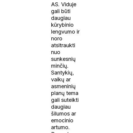
AS. Viduje
gali būti
daugiau
kūrybinio
lengvumo ir
noro
atsitraukti
nuo
sunkesnių
minčių.
Santykių,
vaikų ar
asmeninių
planų tema
gali suteikti
daugiau
šilumos ar
emocinio
artumo.