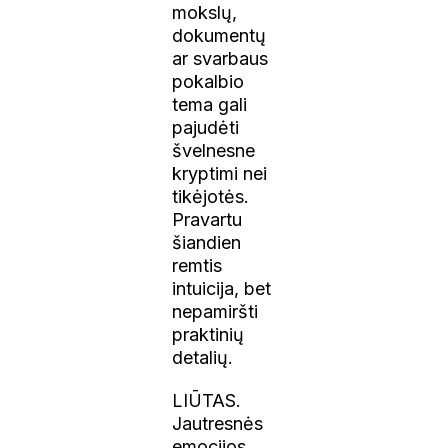
mokslų,
dokumentų
ar svarbaus
pokalbio
tema gali
pajudėti
švelnesne
kryptimi nei
tikėjotės.
Pravartu
šiandien
remtis
intuicija, bet
nepamiršti
praktinių
detalių.
LIŪTAS.
Jautresnės
emocijos