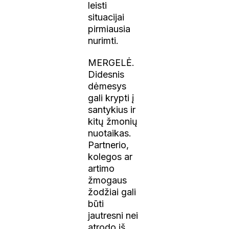
leisti
situacijai
pirmiausia
nurimti.
MERGELĖ.
Didesnis
dėmesys
gali krypti į
santykius ir
kitų žmonių
nuotaikas.
Partnerio,
kolegos ar
artimo
žmogaus
žodžiai gali
būti
jautresni nei
atrodo iš