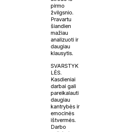
pirmo
žvilgsnio.
Pravartu
šiandien
mažiau
analizuoti ir
daugiau
klausytis.
SVARSTYK
LĖS.
Kasdieniai
darbai gali
pareikalauti
daugiau
kantrybės ir
emocinės
ištvermės.
Darbo