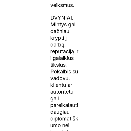
veiksmus.
DVYNIAI.
Mintys gali
dažniau
krypti į
darbą,
reputaciją ir
ilgalaikius
tikslus.
Pokalbis su
vadovu,
klientu ar
autoritetu
gali
pareikalauti
daugiau
diplomatišk
umo nei