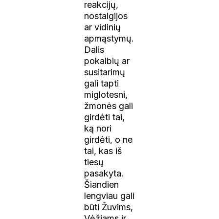
reakcijų,
nostalgijos
ar vidinių
apmąstymų.
Dalis
pokalbių ar
susitarimų
gali tapti
miglotesni,
žmonės gali
girdėti tai,
ką nori
girdėti, o ne
tai, kas iš
tiesų
pasakyta.
Šiandien
lengviau gali
būti Žuvims,
Vėžiams ir