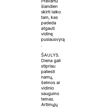
Pravartu
šiandien
skirti laiko
tam, kas
padeda
atgauti
vidinę
pusiausvyrą
.
ŠAULYS.
Diena gali
stipriau
paliesti
namų,
šeimos ar
vidinio
saugumo
temas.
Artimųjų