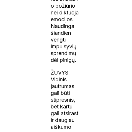
o požiūrio
nei diktuoja
emocijos.
Naudinga
šiandien
vengti
impulsyvių
sprendimų
dėl pinigų.
ŽUVYS.
Vidinis
jautrumas
gali būti
stipresnis,
bet kartu
gali atsirasti
ir daugiau
aiškumo