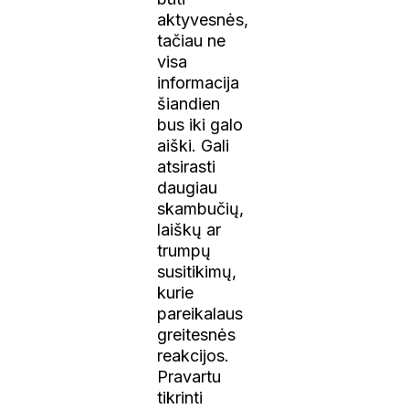
aktyvesnės,
tačiau ne
visa
informacija
šiandien
bus iki galo
aiški. Gali
atsirasti
daugiau
skambučių,
laiškų ar
trumpų
susitikimų,
kurie
pareikalaus
greitesnės
reakcijos.
Pravartu
tikrinti