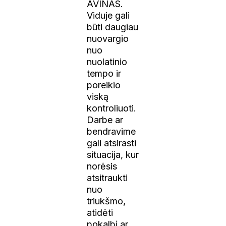
AVINAS.
Viduje gali
būti daugiau
nuovargio
nuo
nuolatinio
tempo ir
poreikio
viską
kontroliuoti.
Darbe ar
bendravime
gali atsirasti
situacija, kur
norėsis
atsitraukti
nuo
triukšmo,
atidėti
pokalbį ar