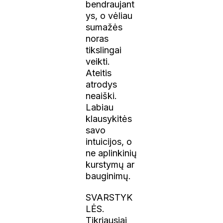
bendraujant
ys, o vėliau
sumažės
noras
tikslingai
veikti.
Ateitis
atrodys
neaiški.
Labiau
klausykitės
savo
intuicijos, o
ne aplinkinių
kurstymų ar
bauginimų.
SVARSTYK
LĖS.
Tikriausiai