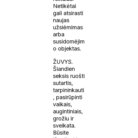
Netikėtai
gali atsirasti
naujas
užsiėmimas
arba
susidomėjim
o objektas.
ŽUVYS.
Šiandien
seksis
ruošti
sutartis,
tarpininkauti
, pasirūpinti
vaikais,
augintiniais,
grožiu ir
sveikata.
Būsite