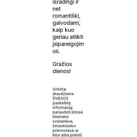
išradingi ir
net
romantiški,
galvodami,
kaip kuo
geriau atlikti
įsipareigojim
us.
G ražios
dienos!
Griežtai
draudžiama
ŠVIESOS
paskelbtą
informaciją
panaudoti kitose
interneto
svetainėse,
žiniasklaidos
priemonėse ar
kitur arba platinti