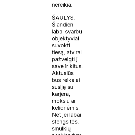
nereikia.
ŠAULYS.
Šiandien
labai svarbu
objektyviai
suvokti
tiesą, atvirai
pažvelgti į
save ir kitus.
Aktualūs
bus reikalai
susiję su
karjera,
mokslu ar
kelionėmis.
Net jei labai
stengsitės,
smulkių