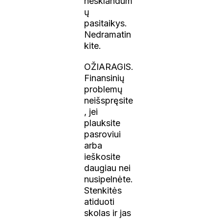
nesklandum
ų
pasitaikys.
Nedramatin
kite.
OŽIARAGIS.
Finansinių
problemų
neišspręsite
, jei
plauksite
pasroviui
arba
ieškosite
daugiau nei
nusipelnėte.
Stenkitės
atiduoti
skolas ir jas