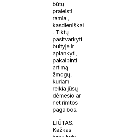
būtų
praleisti
ramiai,
kasdieniškai
. Tiktų
pasitvarkyti
buityje ir
aplankyti,
pakalbinti
artimą
žmogų,
kuriam
reikia jūsų
dėmesio ar
net rimtos
pagalbos.
LIŪTAS.
Kažkas
jums kels