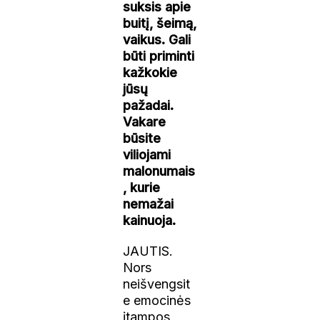
suksis apie
buitį, šeimą,
vaikus. Gali
būti priminti
kažkokie
jūsų
pažadai.
Vakare
būsite
viliojami
malonumais
, kurie
nemažai
kainuoja.
JAUTIS.
Nors
neišvengsit
e emocinės
įtampos,