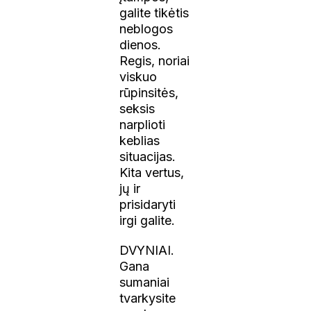
galite tikėtis
neblogos
dienos.
Regis, noriai
viskuo
rūpinsitės,
seksis
narplioti
keblias
situacijas.
Kita vertus,
jų ir
prisidaryti
irgi galite.
DVYNIAI.
Gana
sumaniai
tvarkysite