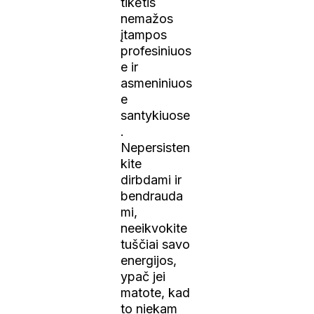
tikėtis
nemažos
įtampos
profesiniuos
e ir
asmeniniuos
e
santykiuose
.
Nepersisten
kite
dirbdami ir
bendrauda
mi,
neeikvokite
tuščiai savo
energijos,
ypač jei
matote, kad
to niekam