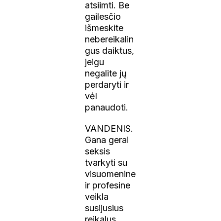
atsiimti. Be
gailesčio
išmeskite
nebereikalin
gus daiktus,
jeigu
negalite jų
perdaryti ir
vėl
panaudoti.
VANDENIS.
Gana gerai
seksis
tvarkyti su
visuomenine
ir profesine
veikla
susijusius
reikalus.