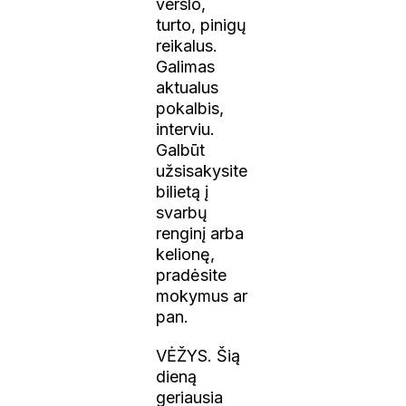
verslo,
turto, pinigų
reikalus.
Galimas
aktualus
pokalbis,
interviu.
Galbūt
užsisakysite
bilietą į
svarbų
renginį arba
kelionę,
pradėsite
mokymus ar
pan.
VĖŽYS. Šią
dieną
geriausia