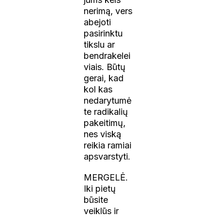
nerimą, vers
abejoti
pasirinktu
tikslu ar
bendrakelei
viais. Būtų
gerai, kad
kol kas
nedarytumė
te radikalių
pakeitimų,
nes viską
reikia ramiai
apsvarstyti.
MERGELĖ.
Iki pietų
būsite
veiklūs ir