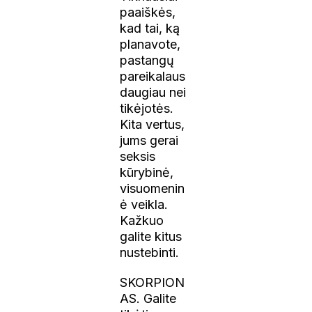
paaiškės,
kad tai, ką
planavote,
pastangų
pareikalaus
daugiau nei
tikėjotės.
Kita vertus,
jums gerai
seksis
kūrybinė,
visuomenin
ė veikla.
Kažkuo
galite kitus
nustebinti.
SKORPION
AS. Galite