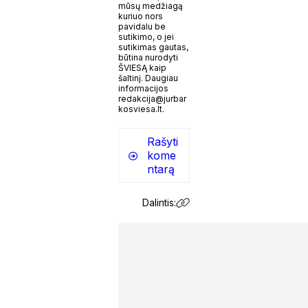
mūsų medžiagą
kuriuo nors
pavidalu be
sutikimo, o jei
sutikimas gautas,
būtina nurodyti
ŠVIESĄ kaip
šaltinį. Daugiau
informacijos
redakcija@jurbar
kosviesa.lt.
Rašyti
kome
ntarą
Dalintis: