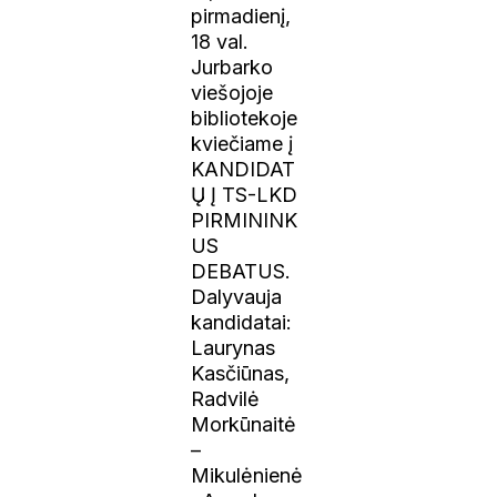
pirmadienį,
18 val.
Jurbarko
viešojoje
bibliotekoje
kviečiame į
KANDIDAT
Ų Į TS-LKD
PIRMININK
US
DEBATUS.
Dalyvauja
kandidatai:
Laurynas
Kasčiūnas,
Radvilė
Morkūnaitė
–
Mikulėnienė