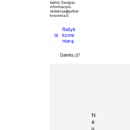
šaltinį. Daugiau
informacijos
redakcija@jurbar
kosviesa.lt.
Rašyti
kome
ntarą
Dalintis:
N
a
u