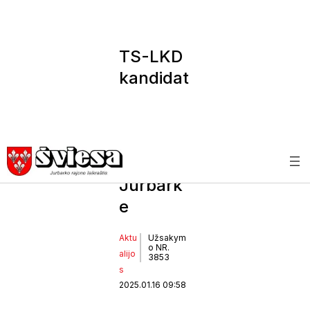
TS-LKD
kandidat
ų į
pirminin
kus
debatai
Jurbark
e
Aktu
Užsakym
o NR.
alijo
3853
s
2025.01.16 09:58