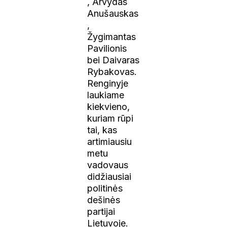
, Arvydas
Anušauskas
,
Žygimantas
Pavilionis
bei Daivaras
Rybakovas.
Renginyje
laukiame
kiekvieno,
kuriam rūpi
tai, kas
artimiausiu
metu
vadovaus
didžiausiai
politinės
dešinės
partijai
Lietuvoje.