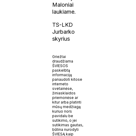
Maloniai
laukiame.
TS-LKD
Jurbarko
skyrius
Griežtai
draudžiama
ŠVIESOS
paskelbtą
informaciją
panaudoti kitose
interneto
svetainėse,
žiniasklaidos
priemonėse ar
kitur arba platinti
mūsų medžiagą
kuriuo nors
pavidalu be
sutikimo, o jei
sutikimas gautas,
būtina nurodyti
ŠVIESĄ kaip