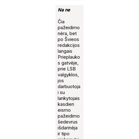
Na ne
Čia
pažeidimo
nėra, bet
po Švieos
redakcijos
langais
Prieplauko
s gatvėje,
prie LSB
valgyklos,
jos
darbuotoja
i su
lankytojais
kasdien
eismo
pažeidimo
šedevrus
išdarinėja
ir tipo