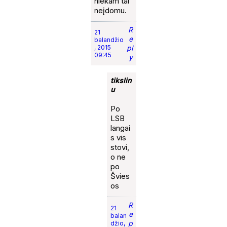
niekam tai
neįdomu.
R
21
e
balandžio
, 2015
pl
09:45
y
tikslin
u
Po
LSB
langai
s vis
stovi,
o ne
po
Švies
os
R
21
e
balan
p
džio,