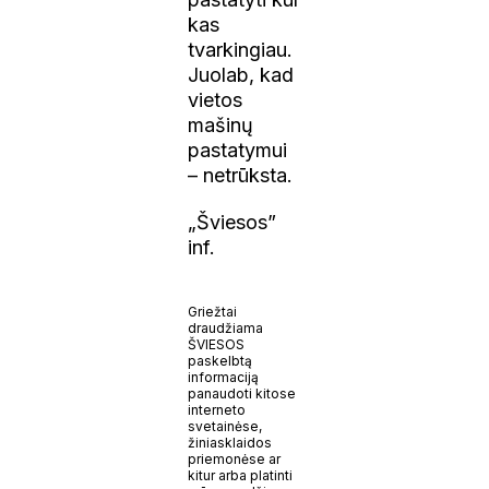
kas
tvarkingiau.
Juolab, kad
vietos
mašinų
pastatymui
– netrūksta.
„Šviesos”
inf.
Griežtai
draudžiama
ŠVIESOS
paskelbtą
informaciją
panaudoti kitose
interneto
svetainėse,
žiniasklaidos
priemonėse ar
kitur arba platinti