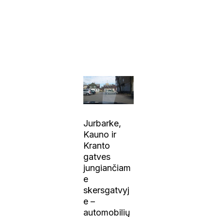
Jurbarke,
Kauno ir
Kranto
gatves
jungiančiam
e
skersgatvyj
e –
automobilių