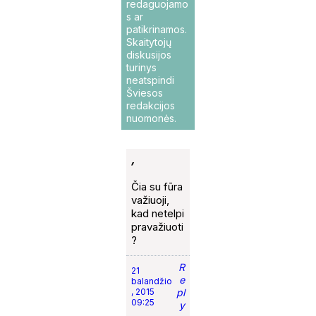
redaguojamo
s ar
patikrinamos.
Skaitytojų
diskusijos
turinys
neatspindi
Šviesos
redakcijos
nuomonės.
,
Čia su fūra
važiuoji,
kad netelpi
pravažiuoti
?
R
21
e
balandžio
, 2015
pl
09:25
y