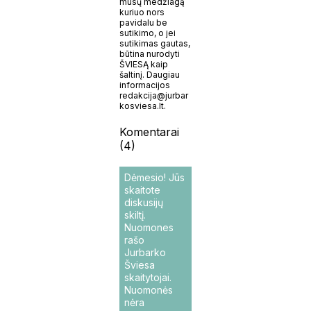
mūsų medžiagą
kuriuo nors
pavidalu be
sutikimo, o jei
sutikimas gautas,
būtina nurodyti
ŠVIESĄ kaip
šaltinį. Daugiau
informacijos
redakcija@jurbar
kosviesa.lt.
Komentarai
(4)
Dėmesio! Jūs
skaitote
diskusijų
skiltį.
Nuomones
rašo
Jurbarko
Šviesa
skaitytojai.
Nuomonės
nėra