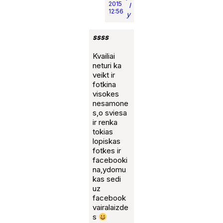
2015
l
12:56
y
ssss
Kvailiai
neturi ka
veikt ir
fotkina
visokes
nesamone
s,o sviesa
ir renka
tokias
lopiskas
fotkes ir
facebooki
na,ydomu
kas sedi
uz
facebook
vairalaizde
s