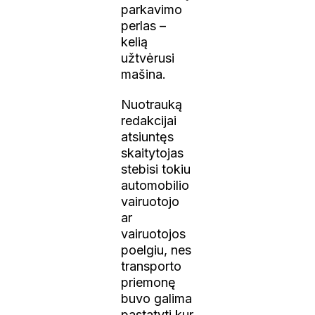
parkavimo
perlas –
kelią
užtvėrusi
mašina.
Nuotrauką
redakcijai
atsiuntęs
skaitytojas
stebisi tokiu
automobilio
vairuotojo
ar
vairuotojos
poelgiu, nes
transporto
priemonę
buvo galima
pastatyti kur