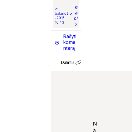
R
21
e
balandžio
, 2015
pl
16:43
y
Rašyti
kome
ntarą
Dalintis:
N
a