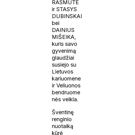
RASMUTĖ
ir STASYS
DUBINSKAI
bei
DAINIUS
MIŠEIKA,
kuris savo
gyvenimą
glaudžiai
susiejo su
Lietuvos
kariuomene
ir Veliuonos
bendruome
nės veikla.
Šventinę
renginio
nuotaiką
kūrė