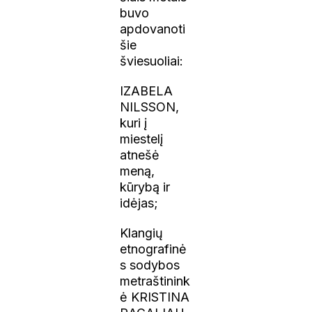
buvo
apdovanoti
šie
šviesuoliai:
IZABELA
NILSSON,
kuri į
miestelį
atnešė
meną,
kūrybą ir
idėjas;
Klangių
etnografinė
s sodybos
metraštinink
ė KRISTINA