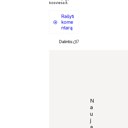
kosviesa.lt.
Rašyti
kome
ntarą
Dalintis:
N
a
u
j
Notify
a