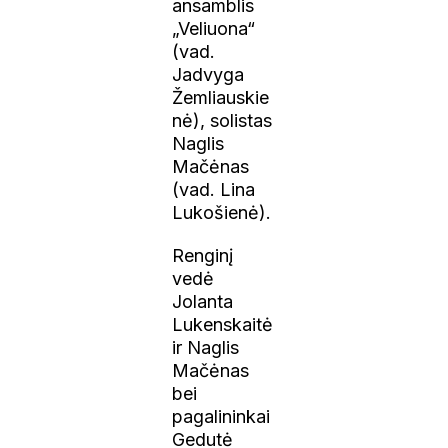
ansamblis
„Veliuona“
(vad.
Jadvyga
Žemliauskie
nė), solistas
Naglis
Mačėnas
(vad. Lina
Lukošienė).
Renginį
vedė
Jolanta
Lukenskaitė
ir Naglis
Mačėnas
bei
pagalininkai
Gedutė