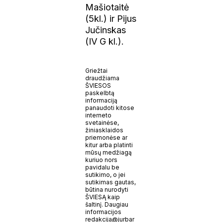
Mašiotaitė
(5kl.) ir Pijus
Jučinskas
(IV G kl.).
Griežtai
draudžiama
ŠVIESOS
paskelbtą
informaciją
panaudoti kitose
interneto
svetainėse,
žiniasklaidos
priemonėse ar
kitur arba platinti
mūsų medžiagą
kuriuo nors
pavidalu be
sutikimo, o jei
sutikimas gautas,
būtina nurodyti
ŠVIESĄ kaip
šaltinį. Daugiau
informacijos
redakcija@jurbar