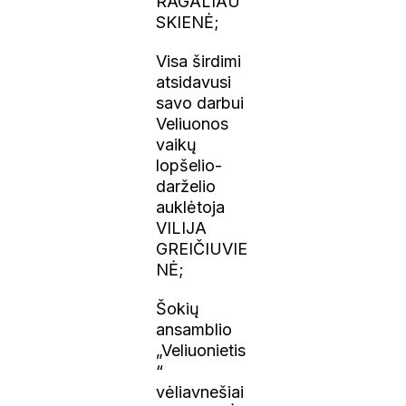
RAGALIAU
SKIENĖ;
Visa širdimi
atsidavusi
savo darbui
Veliuonos
vaikų
lopšelio-
darželio
auklėtoja
VILIJA
GREIČIUVIE
NĖ;
Šokių
ansamblio
„Veliuonietis
“
vėliavnešiai