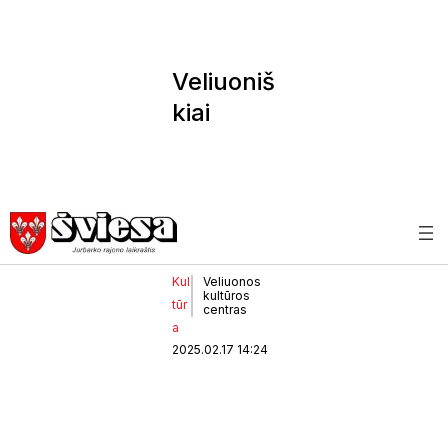
Veliuoniš
kiai
pagerbė
savo
šviesuoli
us
Kul
Veliuonos
kultūros
tūr
centras
a
2025.02.17 14:24