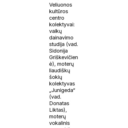
Veliuonos
kultūros
centro
kolektyvai:
vaikų
dainavimo
studija (vad.
Sidonija
Griškevičien
ė), moterų
liaudiškų
šokių
kolektyvas
„Junigeda“
(vad.
Donatas
Liktas),
moterų
vokalinis