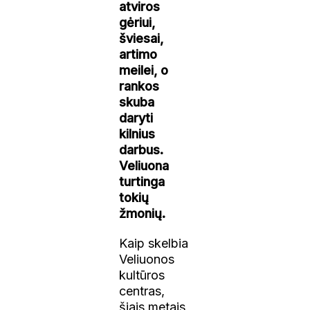
atviros
gėriui,
šviesai,
artimo
meilei, o
rankos
skuba
daryti
kilnius
darbus.
Veliuona
turtinga
tokių
žmonių.
Kaip skelbia
Veliuonos
kultūros
centras,
šiais metais