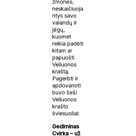
žmonės,
neskaičiuoja
ntys savo
valandų ir
jėgų,
kuomet
reikia padėti
kitam ar
papuošti
Veliuonos
kraštą.
Pagerbti ir
apdovanoti
buvo šeši
Veliuonos
krašto
šviesuoliai:
Gediminas
Cvirka – už