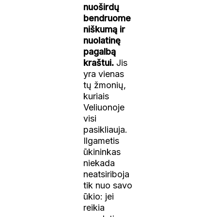
nuoširdų
bendruome
niškumą ir
nuolatinę
pagalbą
kraštui.
Jis
yra vienas
tų žmonių,
kuriais
Veliuonoje
visi
pasikliauja.
Ilgametis
ūkininkas
niekada
neatsiriboja
tik nuo savo
ūkio: jei
reikia