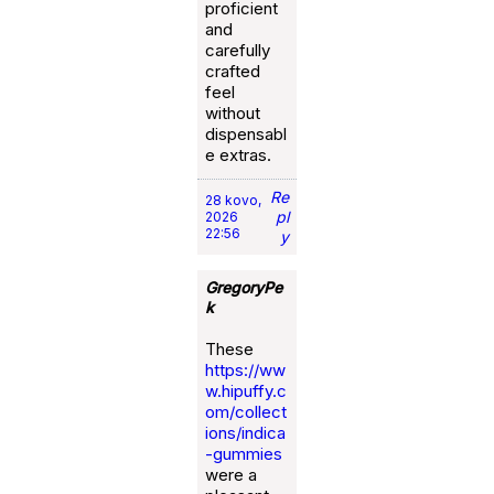
proficient
and
carefully
crafted
feel
without
dispensabl
e extras.
Re
28 kovo,
pl
2026
22:56
y
GregoryPe
k
These
https://ww
w.hipuffy.c
om/collect
ions/indica
-gummies
were a