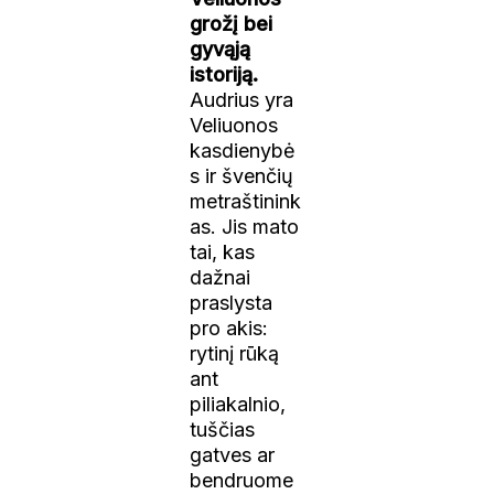
grožį bei
gyvąją
istoriją.
Audrius yra
Veliuonos
kasdienybė
s ir švenčių
metraštinink
as. Jis mato
tai, kas
dažnai
praslysta
pro akis:
rytinį rūką
ant
piliakalnio,
tuščias
gatves ar
bendruome