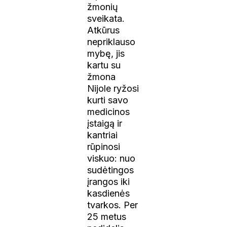
žmonių
sveikata.
Atkūrus
nepriklauso
mybę, jis
kartu su
žmona
Nijole ryžosi
kurti savo
medicinos
įstaigą ir
kantriai
rūpinosi
viskuo: nuo
sudėtingos
įrangos iki
kasdienės
tvarkos. Per
25 metus