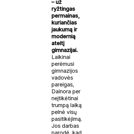
– už
ryžtingas
permainas,
kuriančias
jaukumą ir
modernią
ateitį
gimnazijai.
Laikinai
perėmusi
gimnazijos
vadovės
pareigas,
Dainora per
neįtikėtinai
trumpą laiką
pelnė visų
pasitikėjimą.
Jos darbas
parodė, kad