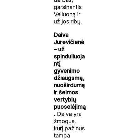
garsinantis
Veliuoną ir
už jos ribų.
Daiva
Jurevičienė
– už
spinduliuoja
ntį
gyvenimo
džiaugsmą,
nuoširdumą
ir šeimos
vertybių
puoselėjimą
.
Daiva yra
žmogus,
kurį pažinus
tampa