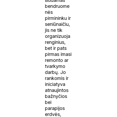
Būdamas
bendruome
nės
pirmininku ir
seniūnaičiu,
jis ne tik
organizuoja
renginius,
bet ir pats
pirmas imasi
remonto ar
tvarkymo
darbų. Jo
rankomis ir
iniciatyva
atnaujintos
bažnyčios
bei
parapijos
erdvės,