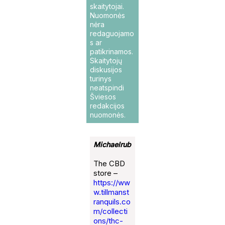
skaitytojai.
Nuomonės
nėra
redaguojamo
s ar
patikrinamos.
Skaitytojų
diskusijos
turinys
neatspindi
Šviesos
redakcijos
nuomonės.
Michaelrub
The CBD
store –
https://ww
w.tillmanst
ranquils.co
m/collecti
ons/thc-