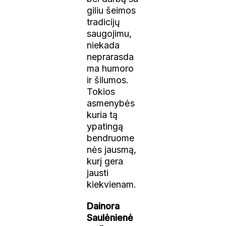
giliu šeimos
tradicijų
saugojimu,
niekada
neprarasda
ma humoro
ir šilumos.
Tokios
asmenybės
kuria tą
ypatingą
bendruome
nės jausmą,
kurį gera
jausti
kiekvienam.
Dainora
Saulėnienė