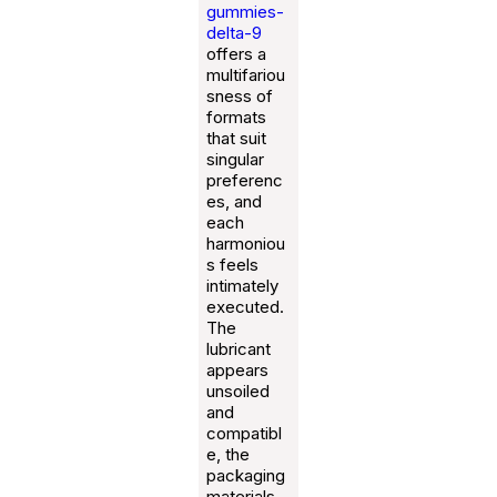
gummies-
delta-9
offers a
multifariou
sness of
formats
that suit
singular
preferenc
es, and
each
harmoniou
s feels
intimately
executed.
The
lubricant
appears
unsoiled
and
compatibl
e, the
packaging
materials