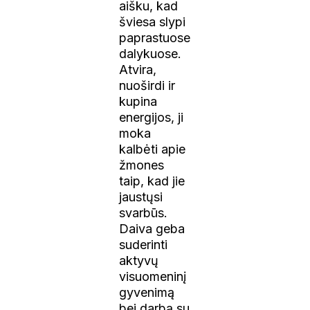
aišku, kad
šviesa slypi
paprastuose
dalykuose.
Atvira,
nuoširdi ir
kupina
energijos, ji
moka
kalbėti apie
žmones
taip, kad jie
jaustųsi
svarbūs.
Daiva geba
suderinti
aktyvų
visuomeninį
gyvenimą
bei darbą su