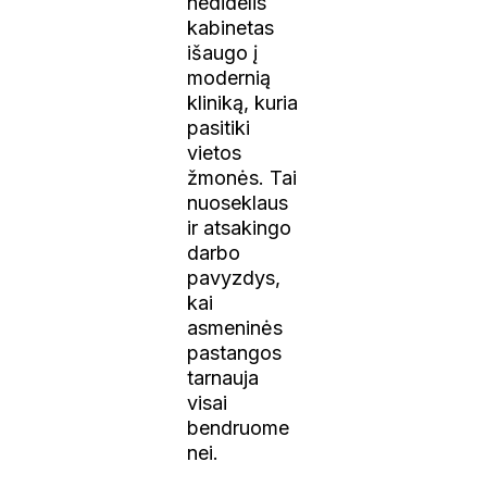
nedidelis
kabinetas
išaugo į
modernią
kliniką, kuria
pasitiki
vietos
žmonės. Tai
nuoseklaus
ir atsakingo
darbo
pavyzdys,
kai
asmeninės
pastangos
tarnauja
visai
bendruome
nei.