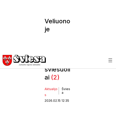
Veliuono
je
pagerbti
kraštui
nusipeln
ę
šviesuoli
ai
(2)
Aktualijo
Švies
a
s
2026.02.15 12:35