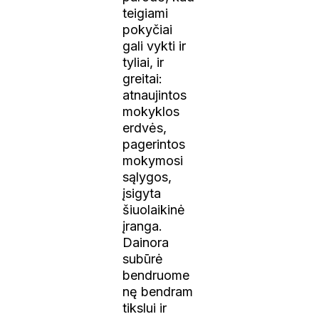
teigiami
pokyčiai
gali vykti ir
tyliai, ir
greitai:
atnaujintos
mokyklos
erdvės,
pagerintos
mokymosi
sąlygos,
įsigyta
šiuolaikinė
įranga.
Dainora
subūrė
bendruome
nę bendram
tikslui ir