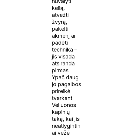
nuvalyti
kelią,
atvežti
žvyrą,
pakelti
akmenį ar
padėti
technika –
jis visada
atsiranda
pirmas.
Ypač daug
jo pagalbos
prireikė
tvarkant
Veliuonos
kapinių
taką, kai jis
neatlygintin
ai vežė