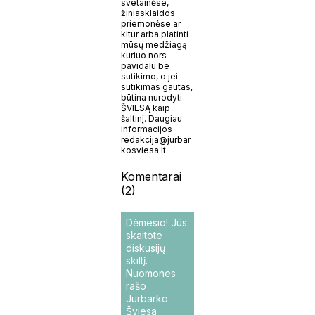
svetainėse,
žiniasklaidos
priemonėse ar
kitur arba platinti
mūsų medžiagą
kuriuo nors
pavidalu be
sutikimo, o jei
sutikimas gautas,
būtina nurodyti
ŠVIESĄ kaip
šaltinį. Daugiau
informacijos
redakcija@jurbar
kosviesa.lt.
Komentarai
(2)
Dėmesio! Jūs
skaitote
diskusijų
skiltį.
Nuomones
rašo
Jurbarko
Šviesa