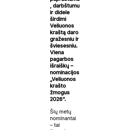
, darbštumu
ir didele
širdimi
Veliuonos
kraštą daro
gražesniu ir
šviesesniu.
Viena
pagarbos
išraiškų –
nominacijos
„Veliuonos
krašto
žmogus
2026“.
Šių metų
nominantai
– tai