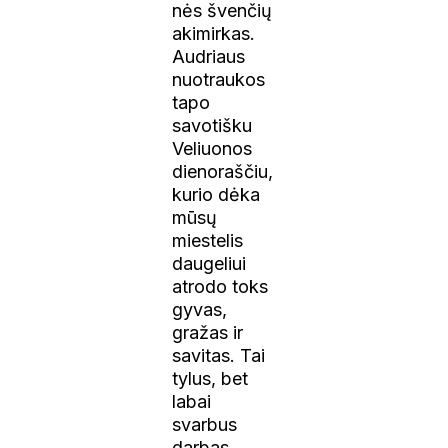
nės švenčių
akimirkas.
Audriaus
nuotraukos
tapo
savotišku
Veliuonos
dienoraščiu,
kurio dėka
mūsų
miestelis
daugeliui
atrodo toks
gyvas,
gražas ir
savitas. Tai
tylus, bet
labai
svarbus
darbas,