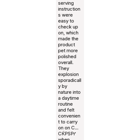
serving
instruction
s were
easy to
check up
on, which
made the
product
pet more
polished
overall.
They
explosion
sporadicall
y by
nature into
a daytime
routine
and felt
convenien
t to carry
on on С…
СЌРЅРґ
when