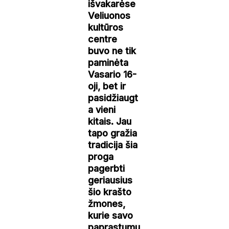
išvakarėse
Veliuonos
kultūros
centre
buvo ne tik
paminėta
Vasario 16-
oji, bet ir
pasidžiaugt
a vieni
kitais. Jau
tapo gražia
tradicija šia
proga
pagerbti
geriausius
šio krašto
žmones,
kurie savo
paprastumu