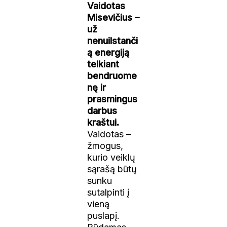
Vaidotas
Misevičius –
už
nenuilstanči
ą energiją
telkiant
bendruome
nę ir
prasmingus
darbus
kraštui.
Vaidotas –
žmogus,
kurio veiklų
sąrašą būtų
sunku
sutalpinti į
vieną
puslapį.