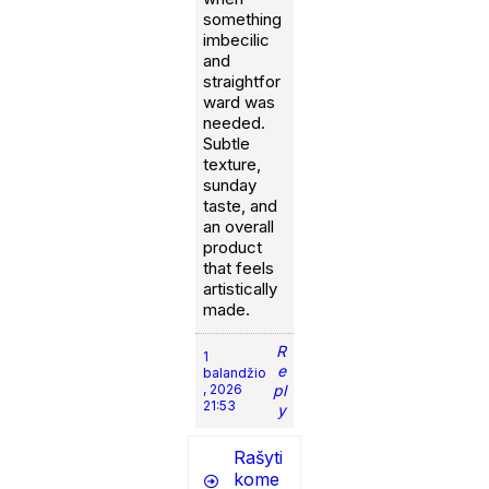
something
imbecilic
and
straightfor
ward was
needed.
Subtle
texture,
sunday
taste, and
an overall
product
that feels
artistically
made.
R
1
e
balandžio
, 2026
pl
21:53
y
Rašyti
kome