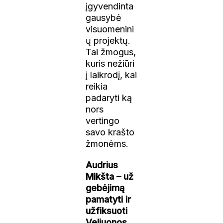
įgyvendinta
gausybė
visuomenini
ų projektų.
Tai žmogus,
kuris nežiūri
į laikrodį, kai
reikia
padaryti ką
nors
vertingo
savo krašto
žmonėms.
Audrius
Mikšta – už
gebėjimą
pamatyti ir
užfiksuoti
Veliuonos