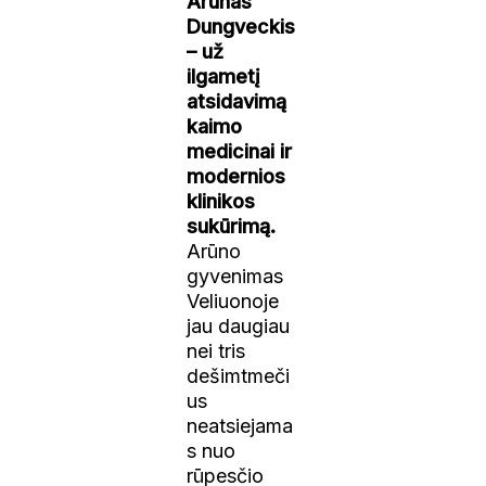
Arūnas
Dungveckis
– už
ilgametį
atsidavimą
kaimo
medicinai ir
modernios
klinikos
sukūrimą.
Arūno
gyvenimas
Veliuonoje
jau daugiau
nei tris
dešimtmeči
us
neatsiejama
s nuo
rūpesčio