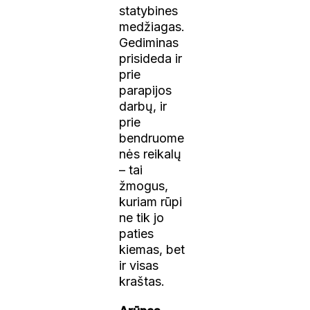
statybines
medžiagas.
Gediminas
prisideda ir
prie
parapijos
darbų, ir
prie
bendruome
nės reikalų
– tai
žmogus,
kuriam rūpi
ne tik jo
paties
kiemas, bet
ir visas
kraštas.