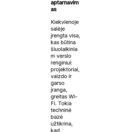
aptarnavim
as
Kiekvienoje
salėje
įrengta visa,
kas būtina
šiuolaikinia
m verslo
renginiui:
projektoriai,
vaizdo ir
garso
įranga,
greitas Wi-
Fi. Tokia
techninė
bazė
užtikrina,
kad