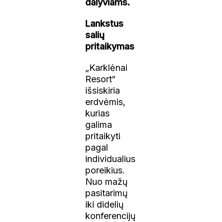
dalyviams.
Lankstus
salių
pritaikymas
„Karklėnai
Resort“
išsiskiria
erdvėmis,
kurias
galima
pritaikyti
pagal
individualius
poreikius.
Nuo mažų
pasitarimų
iki didelių
konferencijų