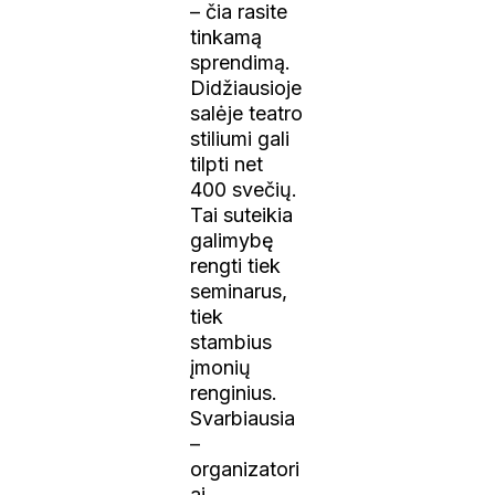
– čia rasite
tinkamą
sprendimą.
Didžiausioje
salėje teatro
stiliumi gali
tilpti net
400 svečių.
Tai suteikia
galimybę
rengti tiek
seminarus,
tiek
stambius
įmonių
renginius.
Svarbiausia
–
organizatori
ai