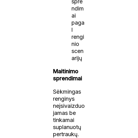
spre
ndim
ai
paga
l
rengi
nio
scen
arijų
Maitinimo
sprendimai
Sėkmingas
renginys
neįsivaizduo
jamas be
tinkamai
suplanuotų
pertraukų.