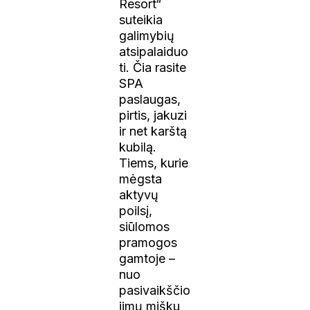
Resort“
suteikia
galimybių
atsipalaiduo
ti. Čia rasite
SPA
paslaugas,
pirtis, jakuzi
ir net karštą
kubilą.
Tiems, kurie
mėgsta
aktyvų
poilsį,
siūlomos
pramogos
gamtoje –
nuo
pasivaikščio
jimų mišku