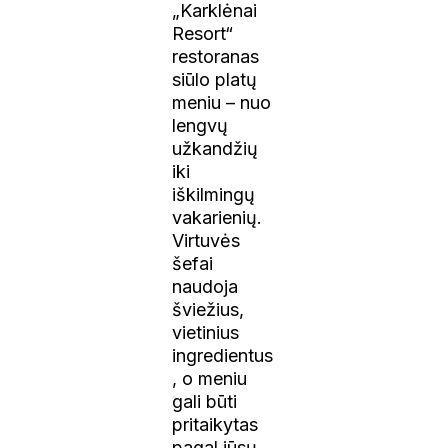
„Karklėnai
Resort“
restoranas
siūlo platų
meniu – nuo
lengvų
užkandžių
iki
iškilmingų
vakarienių.
Virtuvės
šefai
naudoja
šviežius,
vietinius
ingredientus
, o meniu
gali būti
pritaikytas
pagal jūsų