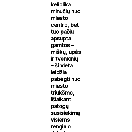
keliolika
minučių nuo
miesto
centro, bet
tuo pačiu
apsupta
gamtos –
miškų, upės
ir tvenkinių
– ši vieta
leidžia
pabėgti nuo
miesto
triukšmo,
išlaikant
patogų
susisiekimą
visiems
renginio