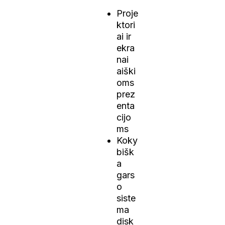
Proje
ktori
ai ir
ekra
nai
aiški
oms
prez
enta
cijo
ms
Koky
bišk
a
gars
o
siste
ma
disk