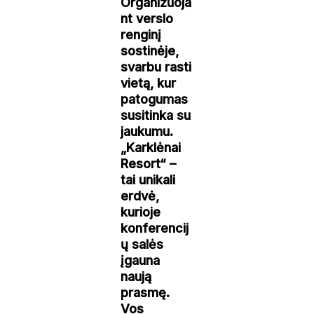
Organizuoja
nt verslo
renginį
sostinėje,
svarbu rasti
vietą, kur
patogumas
susitinka su
jaukumu.
„Karklėnai
Resort“ –
tai unikali
erdvė,
kurioje
konferencij
ų salės
įgauna
naują
prasmę.
Vos