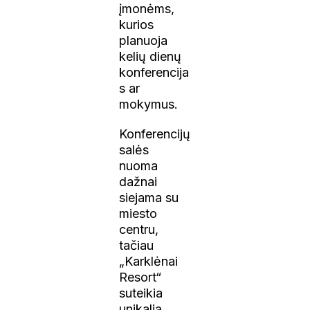
įmonėms,
kurios
planuoja
kelių dienų
konferencija
s ar
mokymus.
Konferencijų
salės
nuoma
dažnai
siejama su
miesto
centru,
tačiau
„Karklėnai
Resort“
suteikia
unikalią