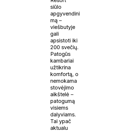
Resort“
siūlo
apgyvendini
mą –
viešbutyje
gali
apsistoti iki
200 svečių.
Patogūs
kambariai
užtikrina
komfortą, o
nemokama
stovėjimo
aikštelė –
patogumą
visiems
dalyviams.
Tai ypač
aktualu