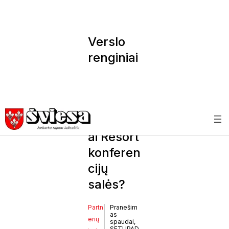
Verslo
renginiai
Vilniuje:
kuo
išsiskiria
Karklėn
ai Resort
konferen
cijų
salės?
Partn
Pranešim
as
erių
spaudai,
SETUPAD