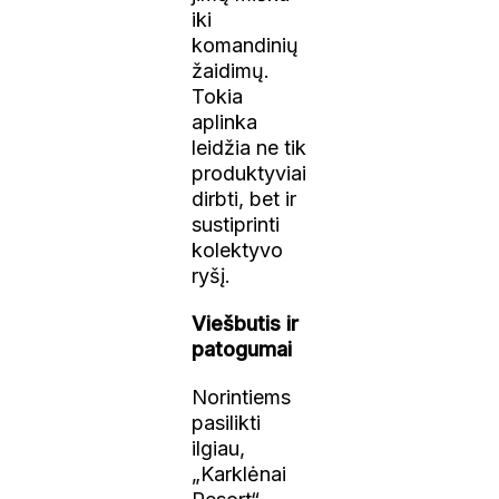
iki
komandinių
žaidimų.
Tokia
aplinka
leidžia ne tik
produktyviai
dirbti, bet ir
sustiprinti
kolektyvo
ryšį.
Viešbutis ir
patogumai
Norintiems
pasilikti
ilgiau,
„Karklėnai