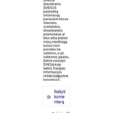
Griežtai
draudžiama
ŠVIESOS
paskelbtą
informaciją
panaudoti kitose
interneto
svetainėse,
žiniasklaidos
priemonėse ar
kitur arba platinti
mūsų medžiagą
kuriuo nors
pavidalu be
sutikimo, o jei
sutikimas gautas,
būtina nurodyti
ŠVIESĄ kaip
šaltinį. Daugiau
informacijos
redakcija@jurbar
kosviesa.lt.
Rašyti
kome
ntarą