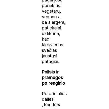
poreikius:
vegetarų,
veganų ar
be alergenų
patiekalai
užtikrina,
kad
kiekvienas
svečias
jaustųsi
patogiai.
Poilsis ir
pramogos
po renginio
Po oficialios
dalies
„Karklėnai