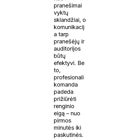
pranešimai
vyktų
sklandžiai, o
komunikacij
a tarp
pranešėjų ir
auditorijos
būtų
efektyvi. Be
to,
profesionali
komanda
padeda
prižiūrėti
renginio
eigą – nuo
pirmos
minutės iki
paskutinės.