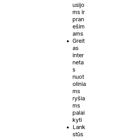
usijo
ms ir
pran
ešim
ams
Greit
as
inter
neta
s
nuot
olinia
ms
ryšia
ms
palai
kyti
Lank
stūs