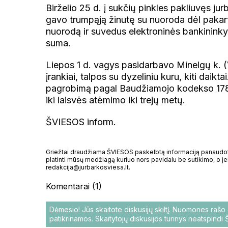
Birželio 25 d. į sukčių pinkles pakliuvęs jurb
gavo trumpąją žinutę su nuoroda dėl pakar
nuorodą ir suvedus elektroninės bankininky
suma.
Liepos 1 d. vagys pasidarbavo Minelgų k. (V
įrankiai, talpos su dyzeliniu kuru, kiti dai
pagrobimą pagal Baudžiamojo kodekso 178 s
iki laisvės atėmimo iki trejų metų.
ŠVIESOS inform.
Griežtai draudžiama ŠVIESOS paskelbtą informaciją panaudoti 
platinti mūsų medžiagą kuriuo nors pavidalu be sutikimo, o jei
redakcija@jurbarkosviesa.lt.
Komentarai (1)
Dėmesio! Jūs skaitote diskusijų skiltį. Nuomones raš
patikrinamos. Skaitytojų diskusijos turinys neatspind