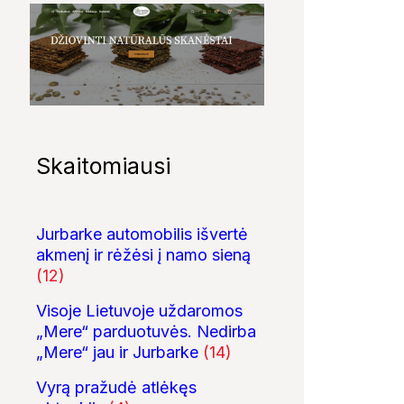
Skaitomiausi
Jurbarke automobilis išvertė
akmenį ir rėžėsi į namo sieną
(12)
Visoje Lietuvoje uždaromos
„Mere“ parduotuvės. Nedirba
„Mere“ jau ir Jurbarke
(14)
Vyrą pražudė atlėkęs
21:22
08:03