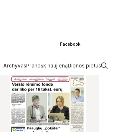
Facebook
Archyvas
Pranešk naujieną
Dienos pietūs