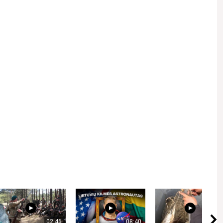
 email.
Kviečiame gerbti kitus asmenis, vengti patyčių, niekinimo,
02:46
08:40
01:41