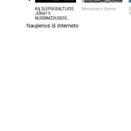
KĄ SLEPIA BALTIJOS
Nemunas ir žiema
Š
JŪRA? 5
'
NUGRIMZDUSIOS...
Naujienos iš interneto