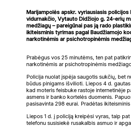
Marijampolės apskr. vyriausiasis policijos
vidurnakčio, Vytauto Didžiojo g. 24-erių mo
medžiagų – pareigūnai pas ją rado plastik
ikiteisminis tyrimas pagal Baudžiamojo ko
narkotinėmis ar psichotropinėmis medžiagom
Prabėgus vos 25 minutėms, ten pat patikrinu
narkotinėmis ar psichotropinėmis medžiag
Policija nuolat įspėja saugotis sukčių, bet
būdus pinigams išvilioti. Liepos 4 d. gauta
kad moteris feisbuke rastoje internetinėje 
asmens ir banko kortelės duomenis. Papuoš
pasisavinta 298 eurai. Pradėtas ikiteismini
Liepos 1 d. į policiją kreipėsi vyras, taip 
telefonu susisiekė rusakalbis asmuo ir apgau