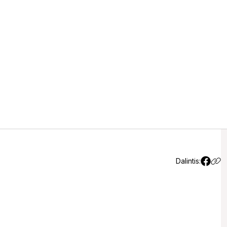
e naktinėtojai su narkotikais
Dalintis: