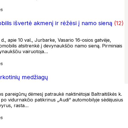
26
ilis išvertė akmenį ir rėžėsi į namo sieną
(12)
 d., apie 10 val., Jurbarke, Vasario 16-osios gatvėje,
bilis atsitrenkė į devynaukščio namo sieną. Pirminiais
vynaukščiu vairuotoja…
26
arkotinių medžiagų
jos pareigūnų dėmesį patraukė naktinėtojai Baltraitiškės k.
k po vidurnakčio patikrinus „Audi“ automobilyje sėdėjusius
 vyrus, rasta…
26