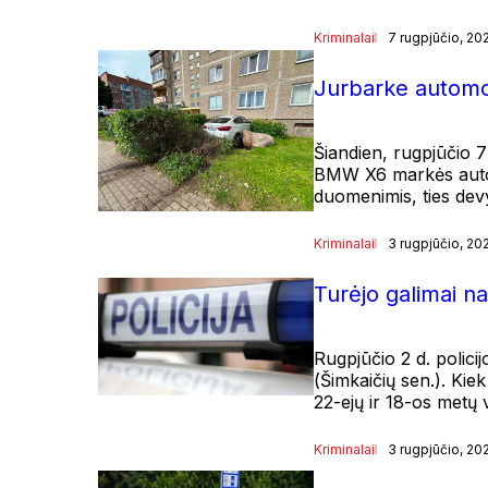
Kriminalai
7 rugpjūčio, 20
Jurbarke automob
Šiandien, rugpjūčio 7
BMW X6 markės automo
duomenimis, ties de
Kriminalai
3 rugpjūčio, 20
Turėjo galimai n
Rugpjūčio 2 d. polici
(Šimkaičių sen.). Kie
22-ejų ir 18-os metų
Kriminalai
3 rugpjūčio, 20