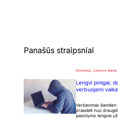
Panašūs straipsniai
, 
Kriminalai
Lietuvos diena
Lengvi pinigai, d
verbuojami vaika
Verbavimas šiandien r
prasidėti nuo draugiš
pasiūlymo lengvai užsi