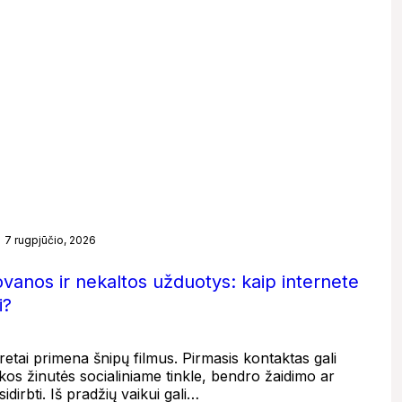
7 rugpjūčio, 2026
ovanos ir nekaltos užduotys: kaip internete
i?
etai primena šnipų filmus. Pirmasis kontaktas gali
kos žinutės socialiniame tinkle, bendro žaidimo ar
dirbti. Iš pradžių vaikui gali…