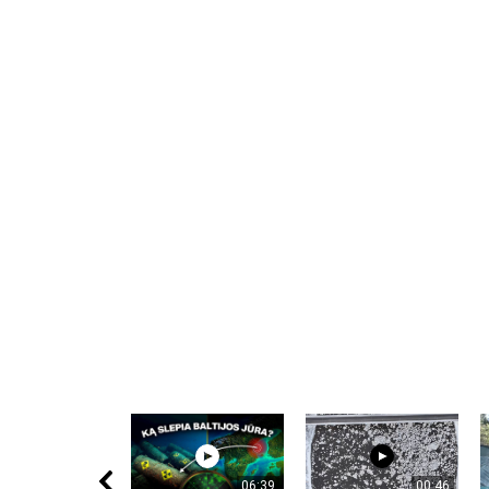
Notify me of follow-up comments by
Notify me of new posts by email.
Komentuodami esate atsakingi už išsakytas mintis. 
nekurstyti neapykantos ir susipriešinimo.
06:39
00:46