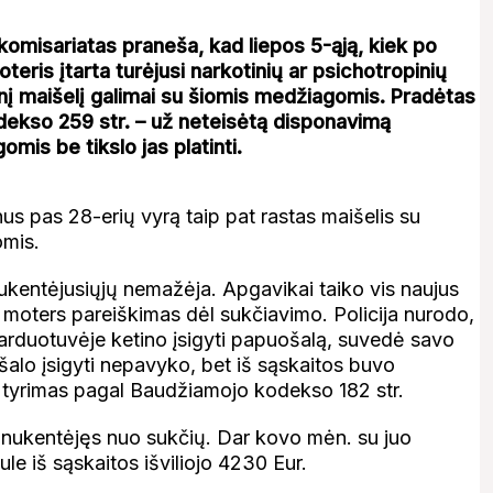
 komisariatas praneša, kad liepos 5-ąją, kiek po
teris įtarta turėjusi narkotinių ar psichotropinių
inį maišelį galimai su šiomis medžiagomis. Pradėtas
dekso 259 str. – už neteisėtą disponavimą
is be tikslo jas platinti.
s pas 28-erių vyrą taip pat rastas maišelis su
omis.
 nukentėjusiųjų nemažėja. Apgavikai taiko vis naujus
s moters pareiškimas dėl sukčiavimo. Policija nurodo,
parduotuvėje ketino įsigyti papuošalą, suvedė savo
alo įsigyti nepavyko, bet iš sąskaitos buvo
s tyrimas pagal Baudžiamojo kodekso 182 str.
pat nukentėjęs nuo sukčių. Dar kovo mėn. su juo
le iš sąskaitos išviliojo 4230 Eur.