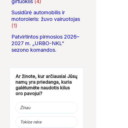
girtuoklis
(4)
Vytautas Didysis
ROSVELO ATEIVIO
Kalėdinės eglut
Susidūrė automobilis ir
ISTORIJA: KAS
įžiebimas Jurba
NUTIKO...
motoroleris: žuvo vairuotojas
(1)
Patvirtintos pirmosios 2026–
2027 m. „URBO-NKL“
sezono komandos.
Ar žinote, kur arčiausiai Jūsų
namų yra priedanga, kuria
galėtumėte naudotis kilus
oro pavojui?
Žinau
Tokios nėra