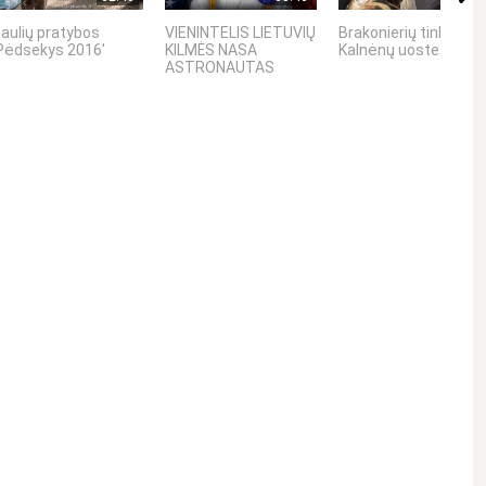
aulių pratybos
VIENINTELIS LIETUVIŲ
Brakonierių tinklai
Pėdsekys 2016'
KILMĖS NASA
Kalnėnų uoste
ASTRONAUTAS