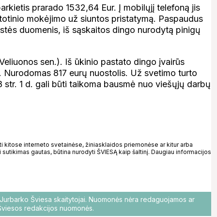
arkietis prarado 1532,64 Eur. Į mobilųjį telefoną jis
totinio mokėjimo už siuntos pristatymą. Paspaudus
stės duomenis, iš sąskaitos dingo nurodytą pinigų
eliuonos sen.). Iš ūkinio pastato dingo įvairūs
ktai. Nurodomas 817 eurų nuostolis. Už svetimo turto
tr. 1 d. gali būti taikoma bausmė nuo viešųjų darbų
kitose interneto svetainėse, žiniasklaidos priemonėse ar kitur arba
 sutikimas gautas, būtina nurodyti ŠVIESĄ kaip šaltinį. Daugiau informacijos
o Jurbarko Šviesa skaitytojai. Nuomonės nėra redaguojamos ar
i Šviesos redakcijos nuomonės.