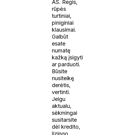
AS. Regis,
rūpės
turtiniai,
piniginiai
klausimai.
Galbūt
esate
numatę
kažką įsigyti
ar parduoti.
Būsite
nusiteikę
derėtis,
vertinti.
Jeigu
aktualu,
sėkmingai
susitarsite
dėl kredito,
lizingo,