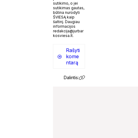
sutikimo, o jei
sutikimas gautas,
būtina nurodyti
ŠVIESĄ kaip
šaltinį. Daugiau
informacijos
redakcija@jurbar
kosviesa.lt.
Rašyti
kome
ntarą
Dalintis: