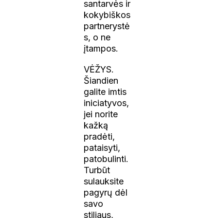
santarvės ir
kokybiškos
partnerystė
s, o ne
įtampos.
VĖŽYS.
Šiandien
galite imtis
iniciatyvos,
jei norite
kažką
pradėti,
pataisyti,
patobulinti.
Turbūt
sulauksite
pagyrų dėl
savo
stiliaus,