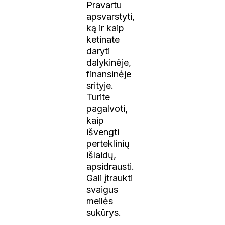
Pravartu
apsvarstyti,
ką ir kaip
ketinate
daryti
dalykinėje,
finansinėje
srityje.
Turite
pagalvoti,
kaip
išvengti
perteklinių
išlaidų,
apsidrausti.
Gali įtraukti
svaigus
meilės
sukūrys.