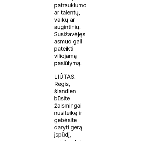
patrauklumo
ar talentų,
vaikų ar
augintinių.
Susižavėjęs
asmuo gali
pateikti
viliojamą
pasiūlymą.
LIŪTAS.
Regis,
šiandien
būsite
žaismingai
nusiteikę ir
gebėsite
daryti gerą
įspūdį,