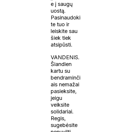
e į saugų
uostą.
Pasinaudoki
te tuo ir
leiskite sau
šiek tiek
atsipūsti.
VANDENIS.
Šiandien
kartu su
bendraminči
ais nemažai
pasieksite,
jeigu
veiksite
solidariai.
Regis,
sugebėsite
nenuvilti