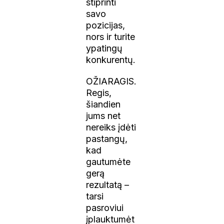
stiprinti
savo
pozicijas,
nors ir turite
ypatingų
konkurentų.
OŽIARAGIS.
Regis,
šiandien
jums net
nereiks įdėti
pastangų,
kad
gautumėte
gerą
rezultatą –
tarsi
pasroviui
įplauktumėt