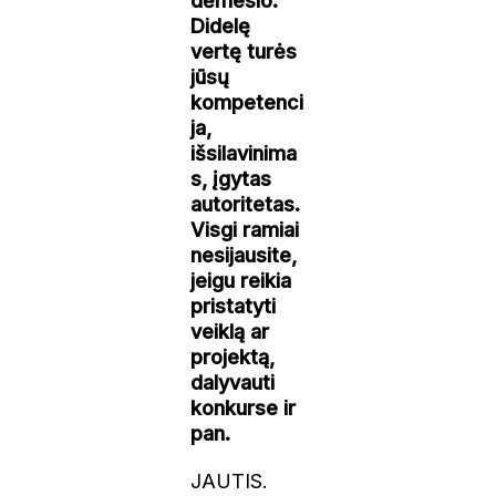
dėmesio.
Didelę
vertę turės
jūsų
kompetenci
ja,
išsilavinima
s, įgytas
autoritetas.
Visgi ramiai
nesijausite,
jeigu reikia
pristatyti
veiklą ar
projektą,
dalyvauti
konkurse ir
pan.
JAUTIS.