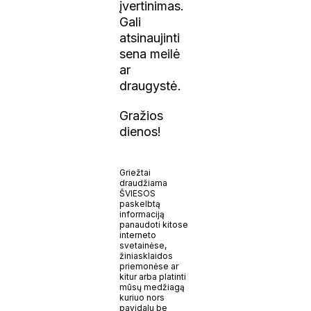
įvertinimas.
Gali
atsinaujinti
sena meilė
ar
draugystė.
G ražios
dienos!
Griežtai
draudžiama
ŠVIESOS
paskelbtą
informaciją
panaudoti kitose
interneto
svetainėse,
žiniasklaidos
priemonėse ar
kitur arba platinti
mūsų medžiagą
kuriuo nors
pavidalu be