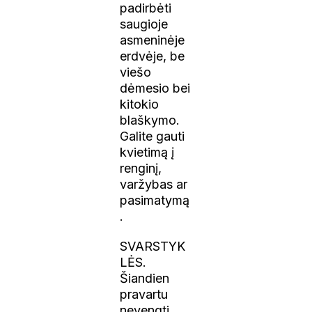
padirbėti
saugioje
asmeninėje
erdvėje, be
viešo
dėmesio bei
kitokio
blaškymo.
Galite gauti
kvietimą į
renginį,
varžybas ar
pasimatymą
.
SVARSTYK
LĖS.
Šiandien
pravartu
nevengti