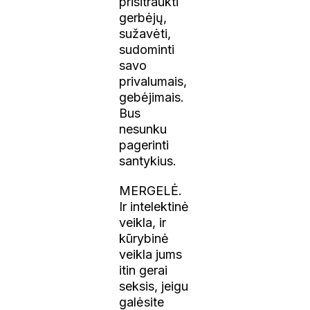
prisitraukti
gerbėjų,
sužavėti,
sudominti
savo
privalumais,
gebėjimais.
Bus
nesunku
pagerinti
santykius.
MERGELĖ.
Ir intelektinė
veikla, ir
kūrybinė
veikla jums
itin gerai
seksis, jeigu
galėsite