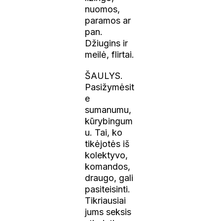
nuomos,
paramos ar
pan.
Džiugins ir
meilė, flirtai.
ŠAULYS.
Pasižymėsit
e
sumanumu,
kūrybingum
u. Tai, ko
tikėjotės iš
kolektyvo,
komandos,
draugo, gali
pasiteisinti.
Tikriausiai
jums seksis