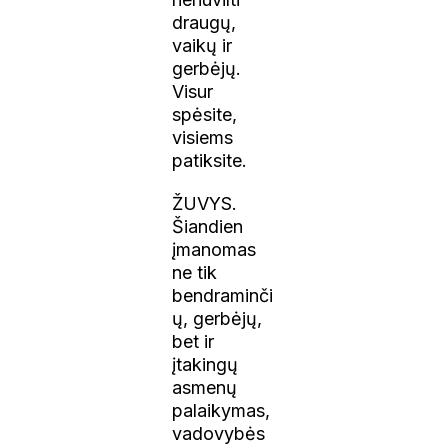
draugų,
vaikų ir
gerbėjų.
Visur
spėsite,
visiems
patiksite.
ŽUVYS.
Šiandien
įmanomas
ne tik
bendraminči
ų, gerbėjų,
bet ir
įtakingų
asmenų
palaikymas,
vadovybės