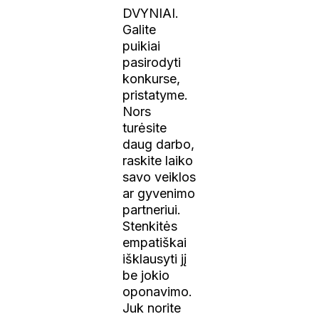
DVYNIAI.
Galite
puikiai
pasirodyti
konkurse,
pristatyme.
Nors
turėsite
daug darbo,
raskite laiko
savo veiklos
ar gyvenimo
partneriui.
Stenkitės
empatiškai
išklausyti jį
be jokio
oponavimo.
Juk norite