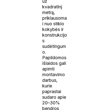
už
kvadratinį
metrą,
priklausoma
i nuo stiklo
kokybės ir
konstrukcijo
s
sudėtingum
o.
Papildomos
išlaidos gali
apimti
montavimo
darbus,
kurie
paprastai
sudaro apie
20–30%
bendros