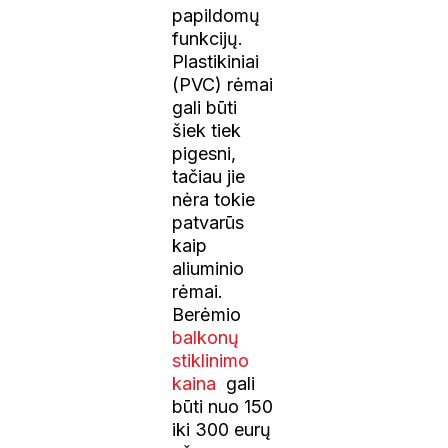
papildomų
funkcijų.
Plastikiniai
(PVC) rėmai
gali būti
šiek tiek
pigesni,
tačiau jie
nėra tokie
patvarūs
kaip
aliuminio
rėmai.
Berėmio
balkonų
stiklinimo
kaina
gali
būti nuo 150
iki 300 eurų