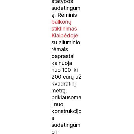
statybos
sudėtingum
ą. Rėminis
balkonų
stiklinimas
Klaipėdoje
su aliuminio
rėmais
paprastai
kainuoja
nuo 100 iki
200 eurų už
kvadratinį
metrą,
priklausoma
i nuo
konstrukcijo
s
sudėtingum
o ir