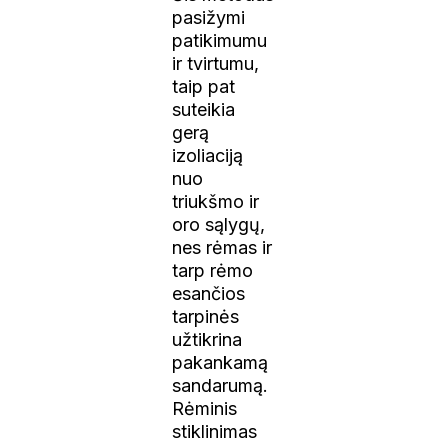
pasižymi
patikimumu
ir tvirtumu,
taip pat
suteikia
gerą
izoliaciją
nuo
triukšmo ir
oro sąlygų,
nes rėmas ir
tarp rėmo
esančios
tarpinės
užtikrina
pakankamą
sandarumą.
Rėminis
stiklinimas