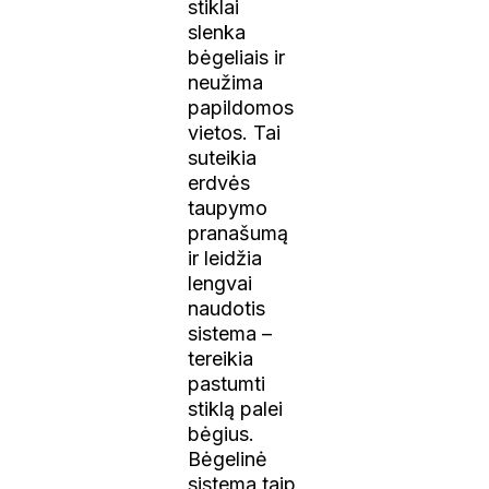
stiklai
slenka
bėgeliais ir
neužima
papildomos
vietos. Tai
suteikia
erdvės
taupymo
pranašumą
ir leidžia
lengvai
naudotis
sistema –
tereikia
pastumti
stiklą palei
bėgius.
Bėgelinė
sistema taip