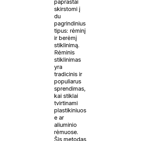
paprastai
skirstomi į
du
pagrindinius
tipus: rėminį
ir berėmį
stiklinimą.
Rėminis
stiklinimas
yra
tradicinis ir
populiarus
sprendimas,
kai stiklai
tvirtinami
plastikiniuos
e ar
aliuminio
rėmuose.
Šis metodas