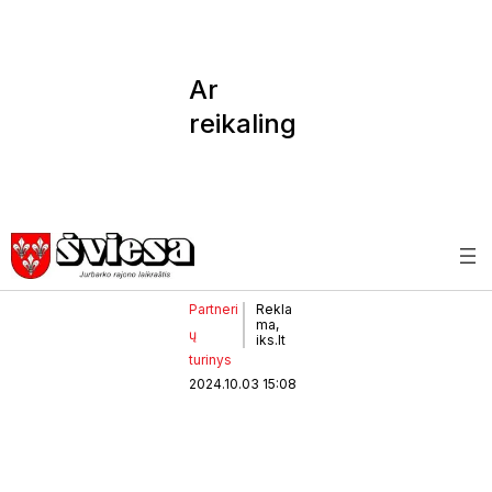
Ar
reikaling
as
balkono
stiklinim
as
Partneri
Rekla
ma,
ų
iks.lt
turinys
2024.10.03 15:08