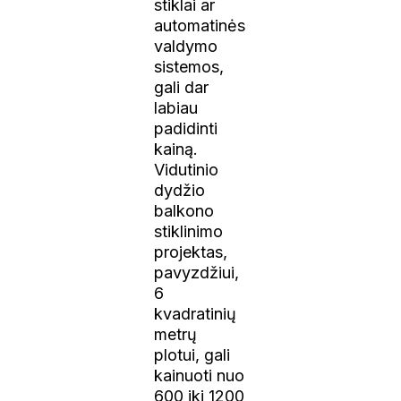
stiklai ar
automatinės
valdymo
sistemos,
gali dar
labiau
padidinti
kainą.
Vidutinio
dydžio
balkono
stiklinimo
projektas,
pavyzdžiui,
6
kvadratinių
metrų
plotui, gali
kainuoti nuo
600 iki 1200