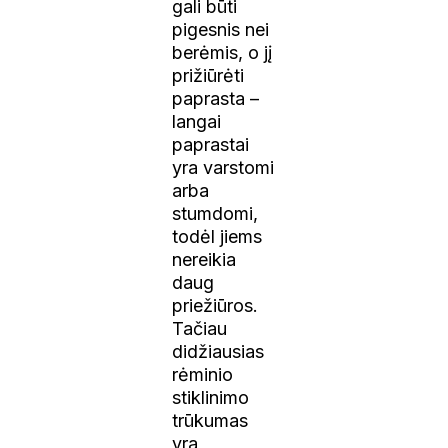
gali būti
pigesnis nei
berėmis, o jį
prižiūrėti
paprasta –
langai
paprastai
yra varstomi
arba
stumdomi,
todėl jiems
nereikia
daug
priežiūros.
Tačiau
didžiausias
rėminio
stiklinimo
trūkumas
yra