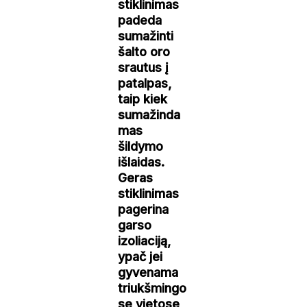
stiklinimas
padeda
sumažinti
šalto oro
srautus į
patalpas,
taip kiek
sumažinda
mas
šildymo
išlaidas.
Geras
stiklinimas
pagerina
garso
izoliaciją,
ypač jei
gyvenama
triukšmingo
se vietose,