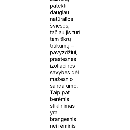
patekti
daugiau
natūralios
šviesos,
tačiau jis turi
tam tikrų
trūkumų –
pavyzdžiui,
prastesnes
izoliacines
savybes dėl
mažesnio
sandarumo.
Taip pat
berėmis
stiklinimas
yra
brangesnis
nei rėminis