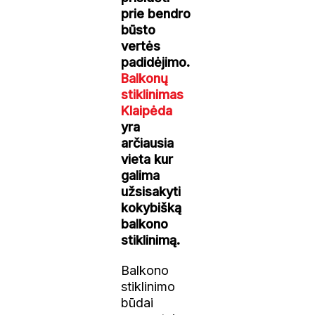
prie bendro
būsto
vertės
padidėjimo.
Balkonų
stiklinimas
Klaipėda
yra
arčiausia
vieta kur
galima
užsisakyti
kokybišką
balkono
stiklinimą.
Balkono
stiklinimo
būdai