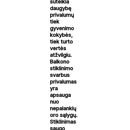
suteikia
daugybę
privalumų
tiek
gyvenimo
kokybės,
tiek turto
vertės
atžvilgiu.
Balkono
stiklinimo
svarbus
privalumas
yra
apsauga
nuo
nepalankių
oro sąlygų.
Stiklinimas
saugo