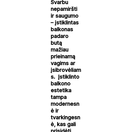
Svarbu
nepamiršti
ir saugumo
– įstiklintas
balkonas
padaro
butą
mažiau
prieinamą
vagims ar
įsibrovėliam
s. Įstiklinto
balkono
estetika
tampa
modernesn
ė ir
tvarkingesn
ė, kas gali
prisidėti