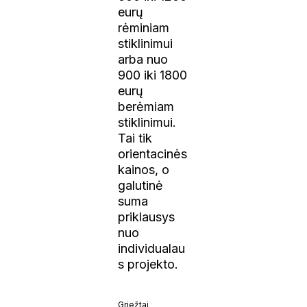
eurų
rėminiam
stiklinimui
arba nuo
900 iki 1800
eurų
berėmiam
stiklinimui.
Tai tik
orientacinės
kainos, o
galutinė
suma
priklausys
nuo
individualau
s projekto.
Griežtai