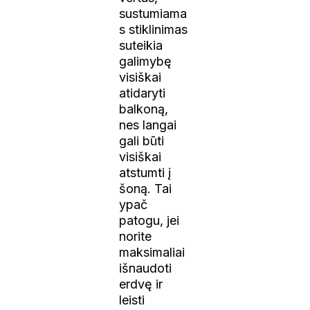
sustumiama
s stiklinimas
suteikia
galimybę
visiškai
atidaryti
balkoną,
nes langai
gali būti
visiškai
atstumti į
šoną. Tai
ypač
patogu, jei
norite
maksimaliai
išnaudoti
erdvę ir
leisti