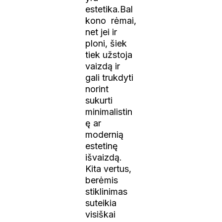
estetika.Bal
kono rėmai,
net jei ir
ploni, šiek
tiek užstoja
vaizdą ir
gali trukdyti
norint
sukurti
minimalistin
ę ar
modernią
estetinę
išvaizdą.
Kita vertus,
berėmis
stiklinimas
suteikia
visiškai