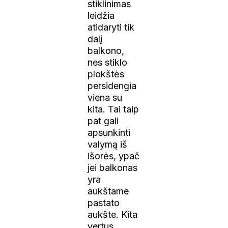
stiklinimas
leidžia
atidaryti tik
dalį
balkono,
nes stiklo
plokštės
persidengia
viena su
kita. Tai taip
pat gali
apsunkinti
valymą iš
išorės, ypač
jei balkonas
yra
aukštame
pastato
aukšte. Kita
vertus,