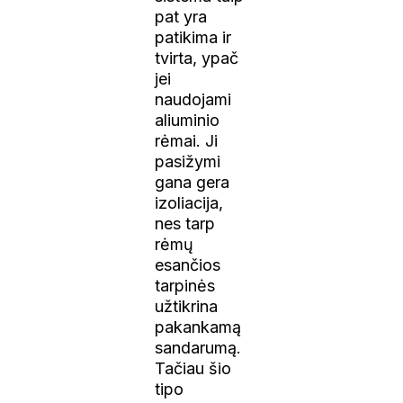
pat yra
patikima ir
tvirta, ypač
jei
naudojami
aliuminio
rėmai. Ji
pasižymi
gana gera
izoliacija,
nes tarp
rėmų
esančios
tarpinės
užtikrina
pakankamą
sandarumą.
Tačiau šio
tipo