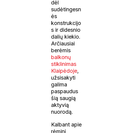
dėl
sudėtingesn
ės
konstrukcijo
s ir didesnio
dalių kiekio.
Arčiausiai
berėmis
balkonų
stiklinimas
Klaipėdoje
,
užsisakyti
galima
paspaudus
šią saugią
aktyvią
nuorodą.
Kalbant apie
rėminį