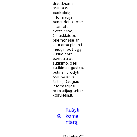
draudžiama
ŠVIESOS
paskelbtą
informaciją
panaudoti kitose
interneto
svetainėse,
žiniasklaidos
priemonėse ar
kitur arba platinti
mūsų medžiagą
kuriuo nors
pavidalu be
sutikimo, o jei
sutikimas gautas,
būtina nurodyti
ŠVIESĄ kaip
šaltinį. Daugiau
informacijos
redakcija@jurbar
kosviesa.lt.
Rašyti
kome
ntarą
Dalintis: