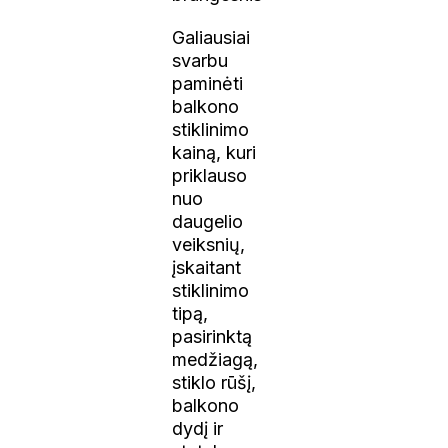
Galiausiai
svarbu
paminėti
balkono
stiklinimo
kainą, kuri
priklauso
nuo
daugelio
veiksnių,
įskaitant
stiklinimo
tipą,
pasirinktą
medžiagą,
stiklo rūšį,
balkono
dydį ir