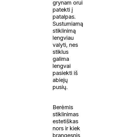
grynam orui
patekti į
patalpas.
Sustumiamą
stiklinimą
lengviau
valyti, nes
stiklus
galima
lengvai
pasiekti iš
abiejų
pusių.
Berėmis
stiklinimas
estetiškas
nors ir kiek
brangesnis