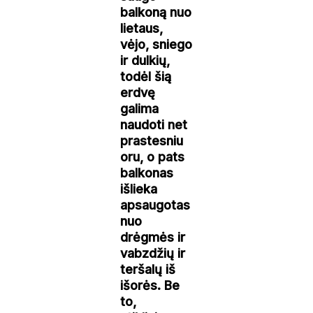
balkoną nuo
lietaus,
vėjo, sniego
ir dulkių,
todėl šią
erdvę
galima
naudoti net
prastesniu
oru, o pats
balkonas
išlieka
apsaugotas
nuo
drėgmės ir
vabzdžių ir
teršalų iš
išorės. Be
to,