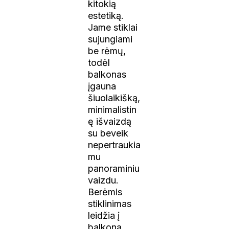
kitokią
estetiką.
Jame stiklai
sujungiami
be rėmų,
todėl
balkonas
įgauna
šiuolaikišką,
minimalistin
ę išvaizdą
su beveik
nepertraukia
mu
panoraminiu
vaizdu.
Berėmis
stiklinimas
leidžia į
balkoną