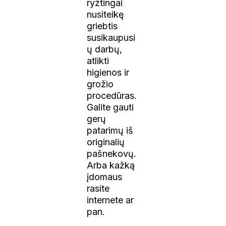
ryžtingai
nusiteikę
griebtis
susikaupusi
ų darbų,
atlikti
higienos ir
grožio
procedūras.
Galite gauti
gerų
patarimų iš
originalių
pašnekovų.
Arba kažką
įdomaus
rasite
internete ar
pan.