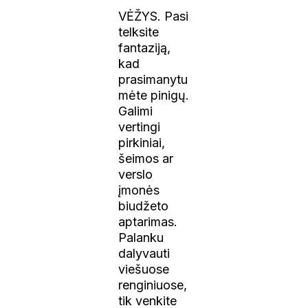
VĖŽYS. Pasi
telksite
fantaziją,
kad
prasimanytu
mėte pinigų.
Galimi
vertingi
pirkiniai,
šeimos ar
verslo
įmonės
biudžeto
aptarimas.
Palanku
dalyvauti
viešuose
renginiuose,
tik venkite