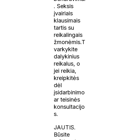
. Seksis
įvairiais
klausimais
tartis su
reikalingais
žmonėmis.T
varkykite
dalykinius
reikalus, o
jei reikia,
kreipkitės
dėl
įsidarbinimo
ar teisinės
konsultacijo
s.
JAUTIS.
Būsite