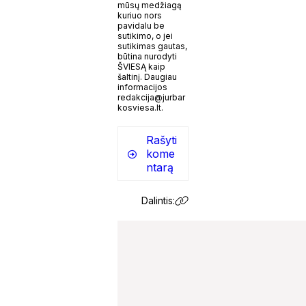
mūsų medžiagą
kuriuo nors
pavidalu be
sutikimo, o jei
sutikimas gautas,
būtina nurodyti
ŠVIESĄ kaip
šaltinį. Daugiau
informacijos
redakcija@jurbar
kosviesa.lt.
Rašyti
kome
ntarą
Dalintis: