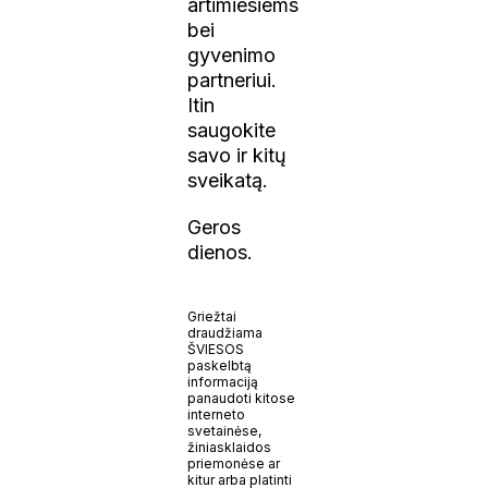
artimiesiems
bei
gyvenimo
partneriui.
Itin
saugokite
savo ir kitų
sveikatą.
Geros
dienos.
Griežtai
draudžiama
ŠVIESOS
paskelbtą
informaciją
panaudoti kitose
interneto
svetainėse,
žiniasklaidos
priemonėse ar
kitur arba platinti