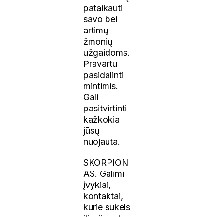
pataikauti
savo bei
artimų
žmonių
užgaidoms.
Pravartu
pasidalinti
mintimis.
Gali
pasitvirtinti
kažkokia
jūsų
nuojauta.
SKORPION
AS. Galimi
įvykiai,
kontaktai,
kurie sukels