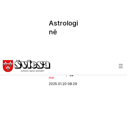
Astrologi
nė
prognoz
ė sausio
20-ai
Bendrauki
Švie
sa
me
2025.01.20 08:29