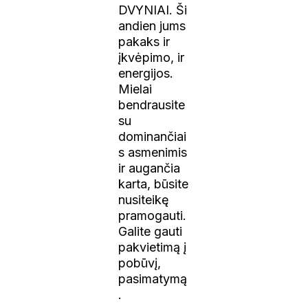
DVYNIAI. Ši
andien jums
pakaks ir
įkvėpimo, ir
energijos.
Mielai
bendrausite
su
dominančiai
s asmenimis
ir augančia
karta, būsite
nusiteikę
pramogauti.
Galite gauti
pakvietimą į
pobūvį,
pasimatymą
.