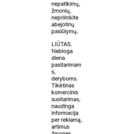
nepatikimų,
žmonių,
nepriimkite
abejotinų
pasiūlymų.
LIŪTAS.
Nebloga
diena
pasitarimam
s,
deryboms.
Tikėtinas
komercinis
susitarimas,
naudinga
informacija
per reklamą,
artimus
žmones.