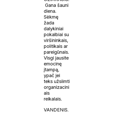
Gana šauni
diena.
Sėkmę
žada
dalykiniai
pokalbiai su
viršininkais,
politikais ar
pareigūnais.
Visgi jausite
emocinę
įtampą,
ypač jei
teks užsiimti
organizacini
ais
reikalais.
VANDENIS.