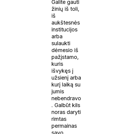
Galite gauti
žinių iš toli,
iš
aukštesnės
institucijos
arba
sulaukti
dėmesio iš
pažįstamo,
kuris
išvykęs į
užsienį arba
kurį laiką su
jumis
nebendravo
. Galbūt kils
noras daryti
rimtas
permainas
savo