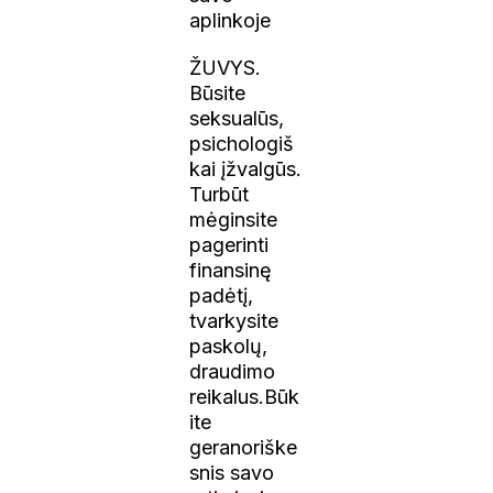
aplinkoje
ŽUVYS.
Būsite
seksualūs,
psichologiš
kai įžvalgūs.
Turbūt
mėginsite
pagerinti
finansinę
padėtį,
tvarkysite
paskolų,
draudimo
reikalus.Būk
ite
geranoriške
snis savo