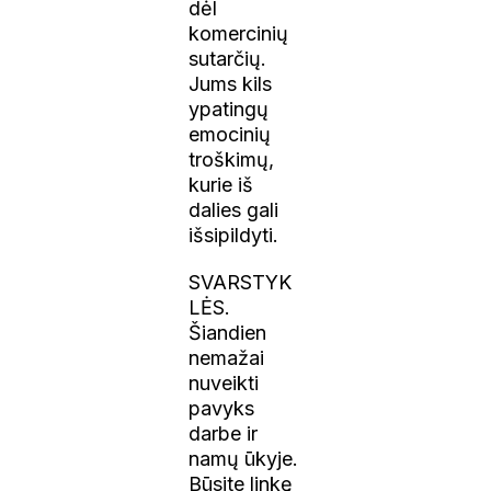
dėl
komercinių
sutarčių.
Jums kils
ypatingų
emocinių
troškimų,
kurie iš
dalies gali
išsipildyti.
SVARSTYK
LĖS.
Šiandien
nemažai
nuveikti
pavyks
darbe ir
namų ūkyje.
Būsite linkę