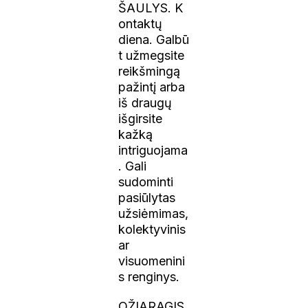
ŠAULYS. K
ontaktų
diena. Galbū
t užmegsite
reikšmingą
pažintį arba
iš draugų
išgirsite
kažką
intriguojama
. Gali
sudominti
pasiūlytas
užsiėmimas,
kolektyvinis
ar
visuomenini
s renginys.
OŽIARAGIS.