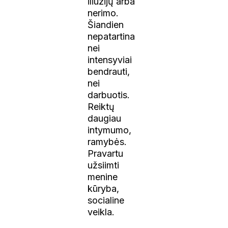
iliuzijų arba
nerimo.
Šiandien
nepatartina
nei
intensyviai
bendrauti,
nei
darbuotis.
Reiktų
daugiau
intymumo,
ramybės.
Pravartu
užsiimti
menine
kūryba,
socialine
veikla.