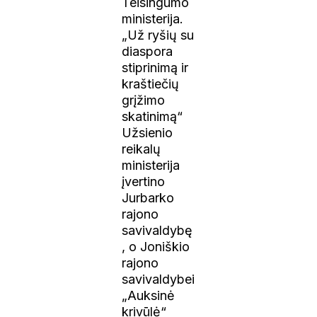
Teisingumo
ministerija.
„Už ryšių su
diaspora
stiprinimą ir
kraštiečių
grįžimo
skatinimą“
Užsienio
reikalų
ministerija
įvertino
Jurbarko
rajono
savivaldybę
, o Joniškio
rajono
savivaldybei
„Auksinė
krivūlė“