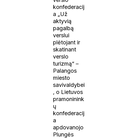
konfederacij
a „Už
aktyvią
pagalbą
verslui
plėtojant ir
skatinant
verslo
turizmą“ –
Palangos
miesto
savivaldybei
, o Lietuvos
pramoninink
ų
konfederacij
a
apdovanojo
Plungės