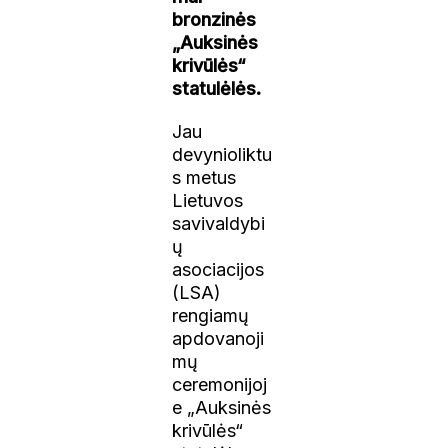
bronzinės
„Auksinės
krivūlės“
statulėlės.
Jau
devynioliktu
s metus
Lietuvos
savivaldybi
ų
asociacijos
(LSA)
rengiamų
apdovanoji
mų
ceremonijoj
e „Auksinės
krivūlės“