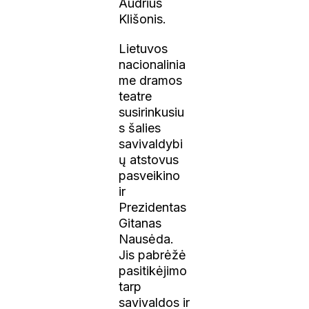
Audrius
Klišonis.
Lietuvos
nacionalinia
me dramos
teatre
susirinkusiu
s šalies
savivaldybi
ų atstovus
pasveikino
ir
Prezidentas
Gitanas
Nausėda.
Jis pabrėžė
pasitikėjimo
tarp
savivaldos ir