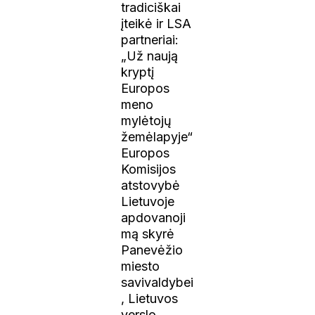
tradiciškai
įteikė ir LSA
partneriai:
„Už naują
kryptį
Europos
meno
mylėtojų
žemėlapyje“
Europos
Komisijos
atstovybė
Lietuvoje
apdovanoji
mą skyrė
Panevėžio
miesto
savivaldybei
, Lietuvos
verslo