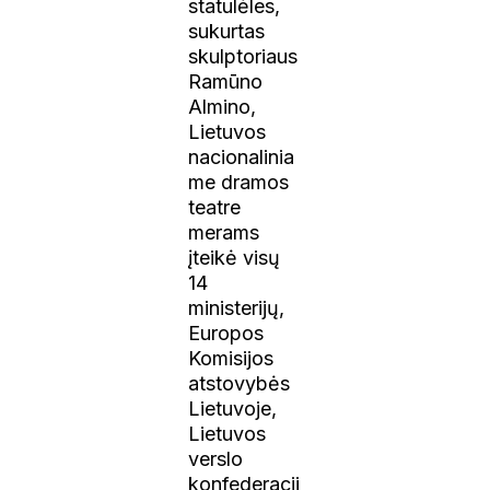
statulėles,
sukurtas
skulptoriaus
Ramūno
Almino,
Lietuvos
nacionalinia
me dramos
teatre
merams
įteikė visų
14
ministerijų,
Europos
Komisijos
atstovybės
Lietuvoje,
Lietuvos
verslo
konfederacij