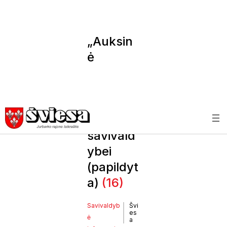
„Auksin
ė
krivūlė”
– ir
Jurbark
o
savivald
ybei
(papildyt
a)
(16)
Savivaldyb
Švi
es
ė
a