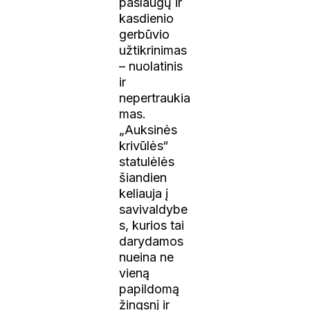
paslaugų ir
kasdienio
gerbūvio
užtikrinimas
– nuolatinis
ir
nepertraukia
mas.
„Auksinės
krivūlės“
statulėlės
šiandien
keliauja į
savivaldybe
s, kurios tai
darydamos
nueina ne
vieną
papildomą
žingsnį ir