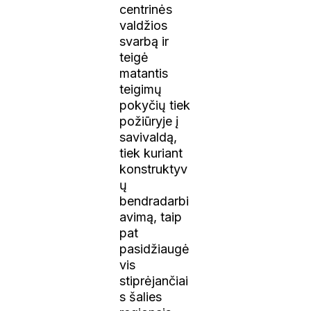
centrinės
valdžios
svarbą ir
teigė
matantis
teigimų
pokyčių tiek
požiūryje į
savivaldą,
tiek kuriant
konstruktyv
ų
bendradarbi
avimą, taip
pat
pasidžiaugė
vis
stiprėjančiai
s šalies