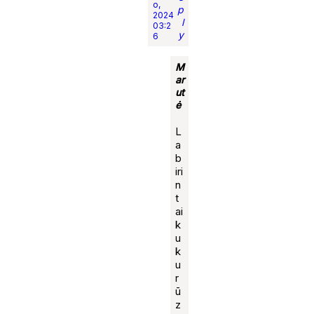
o,
p
2024
l
03:2
y
6
M
ar
ut
ė
L
a
b
iri
n
t
ai
k
u
k
u
r
ū
z