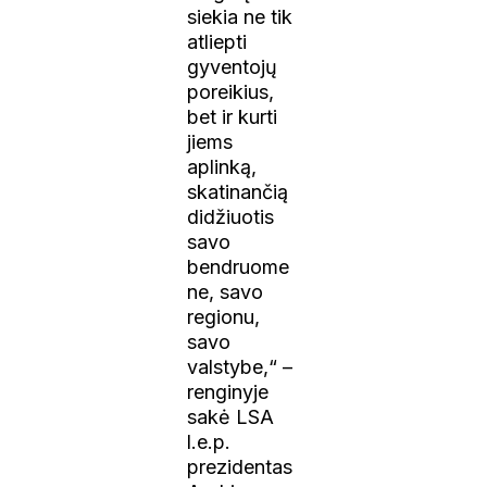
siekia ne tik
atliepti
gyventojų
poreikius,
bet ir kurti
jiems
aplinką,
skatinančią
didžiuotis
savo
bendruome
ne, savo
regionu,
savo
valstybe,“ –
renginyje
sakė LSA
l.e.p.
prezidentas