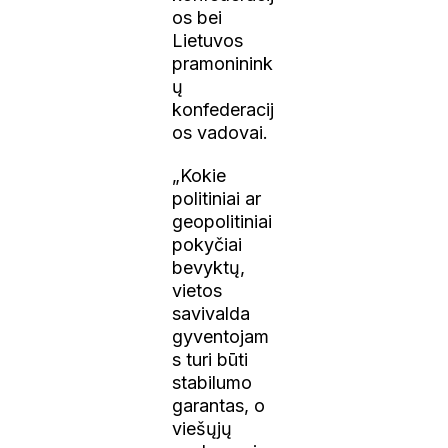
os bei
Lietuvos
pramoninink
ų
konfederacij
os vadovai.
„Kokie
politiniai ar
geopolitiniai
pokyčiai
bevyktų,
vietos
savivalda
gyventojam
s turi būti
stabilumo
garantas, o
viešųjų