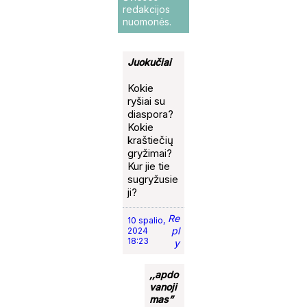
redakcijos
nuomonės.
Juokučiai
Kokie
ryšiai su
diaspora?
Kokie
kraštiečių
gryžimai?
Kur jie tie
sugryžusie
ji?
Re
10 spalio,
pl
2024
18:23
y
,,apdo
vanoji
mas”