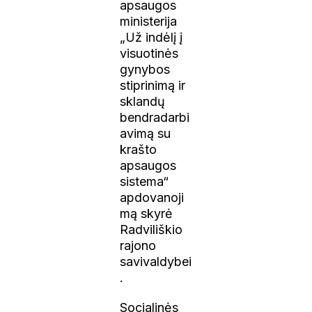
apsaugos
ministerija
„Už indėlį į
visuotinės
gynybos
stiprinimą ir
sklandų
bendradarbi
avimą su
krašto
apsaugos
sistema“
apdovanoji
mą skyrė
Radviliškio
rajono
savivaldybei
.
Socialinės