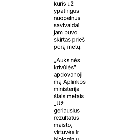
kuris už
ypatingus
nuopelnus
savivaldai
jam buvo
skirtas prieš
porą metų.
„Auksinės
krivūlės“
apdovanoji
mą Aplinkos
ministerija
šiais metais
„Už
geriausius
rezultatus
maisto,
virtuvės ir
biologinių