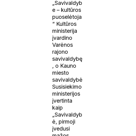
„Savivaldyb
e – kultūros
puoselėtoja
“ Kultūros
ministerija
įvardino
Varėnos
rajono
savivaldybę
, o Kauno
miesto
savivaldybė
Susisiekimo
ministerijos
įvertinta
kaip
„Savivaldyb
ė, pirmoji
įvedusi
mažos