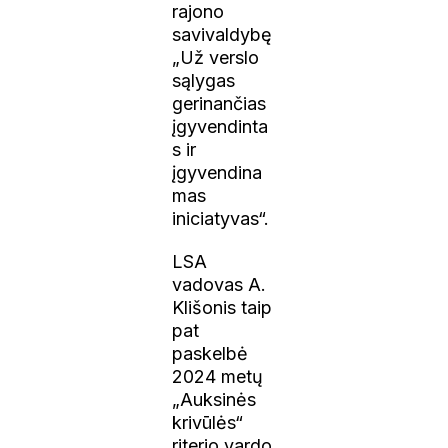
rajono
savivaldybę
„Už verslo
sąlygas
gerinančias
įgyvendinta
s ir
įgyvendina
mas
iniciatyvas“.
LSA
vadovas A.
Klišonis taip
pat
paskelbė
2024 metų
„Auksinės
krivūlės“
riterio vardo