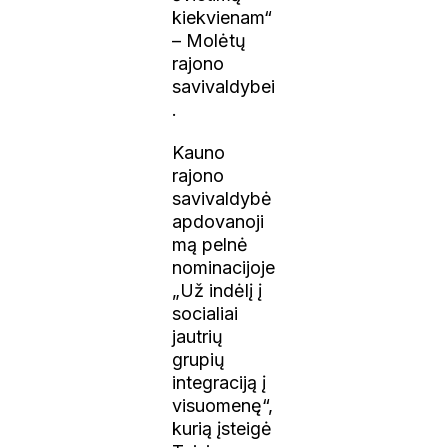
kiekvienam“
– Molėtų
rajono
savivaldybei
.
Kauno
rajono
savivaldybė
apdovanoji
mą pelnė
nominacijoje
„Už indėlį į
socialiai
jautrių
grupių
integraciją į
visuomenę“,
kurią įsteigė