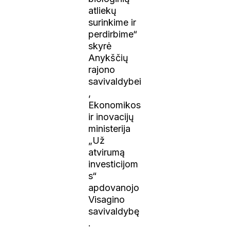
atliekų
surinkime ir
perdirbime“
skyrė
Anykščių
rajono
savivaldybei
,
Ekonomikos
ir inovacijų
ministerija
„Už
atvirumą
investicijom
s“
apdovanojo
Visagino
savivaldybę
.