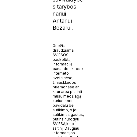
s tarybos
nariui
Antanui
Bezarui.
Griežtai
draudžiama
ŠVIESOS
paskelbtą
informaciją
panaudoti kitose
interneto
svetainėse,
žiniasklaidos
priemonėse ar
kitur arba platinti
mūsų medžiagą
kuriuo nors
pavidalu be
sutikimo, o jei
sutikimas gautas,
būtina nurodyti
ŠVIESĄ kaip
šaltinį. Daugiau
informacijos