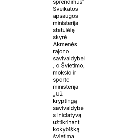
sprendimus“
Sveikatos
apsaugos
ministerija
statulėlę
skyrė
Akmenės
rajono
savivaldybei
, o Švietimo,
mokslo ir
sporto
ministerija
„Už
kryptingą
savivaldybė
s iniciatyvą
užtikrinant
kokybišką
švietimą