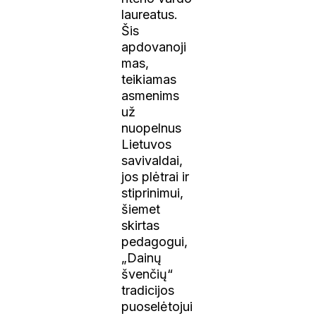
laureatus.
Šis
apdovanoji
mas,
teikiamas
asmenims
už
nuopelnus
Lietuvos
savivaldai,
jos plėtrai ir
stiprinimui,
šiemet
skirtas
pedagogui,
„Dainų
švenčių“
tradicijos
puoselėtojui