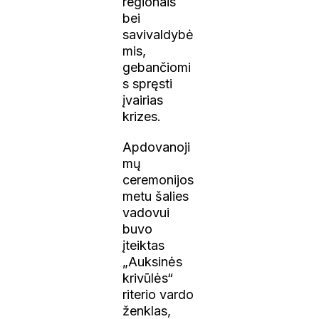
regionais
bei
savivaldybė
mis,
gebančiomi
s spręsti
įvairias
krizes.
Apdovanoji
mų
ceremonijos
metu šalies
vadovui
buvo
įteiktas
„Auksinės
krivūlės“
riterio vardo
ženklas,