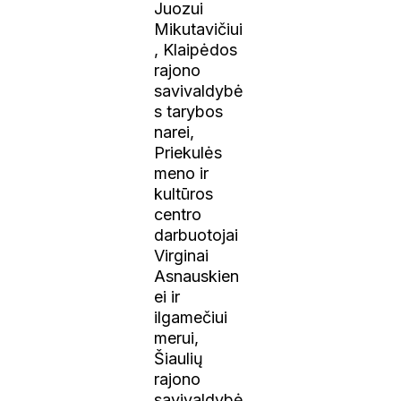
Juozui
Mikutavičiui
, Klaipėdos
rajono
savivaldybė
s tarybos
narei,
Priekulės
meno ir
kultūros
centro
darbuotojai
Virginai
Asnauskien
ei ir
ilgamečiui
merui,
Šiaulių
rajono
savivaldybė