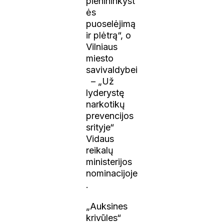
pienininkyst
ės
puoselėjimą
ir plėtrą“, o
Vilniaus
miesto
savivaldybei
– „Už
lyderystę
narkotikų
prevencijos
srityje“
Vidaus
reikalų
ministerijos
nominacijoje
.
„Auksines
krivūles“