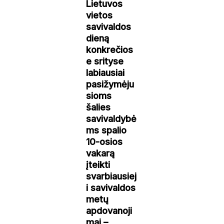
Lietuvos
vietos
savivaldos
dieną
konkrečios
e srityse
labiausiai
pasižymėju
sioms
šalies
savivaldybė
ms spalio
10-osios
vakarą
įteikti
svarbiausiej
i savivaldos
metų
apdovanoji
mai –