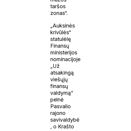
taršos
zonas“.
„Auksinės
krivūlės“
statulėlę
Finansų
ministerijos
nominacijoje
„Už
atsakingą
viešųjų
finansų
valdymą“
pelnė
Pasvalio
rajono
savivaldybė
, o Krašto