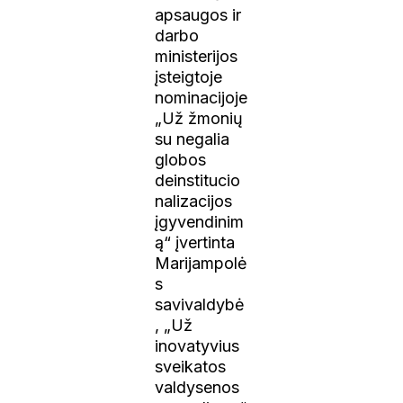
apsaugos ir
darbo
ministerijos
įsteigtoje
nominacijoje
„Už žmonių
su negalia
globos
deinstitucio
nalizacijos
įgyvendinim
ą“ įvertinta
Marijampolė
s
savivaldybė
, „Už
inovatyvius
sveikatos
valdysenos