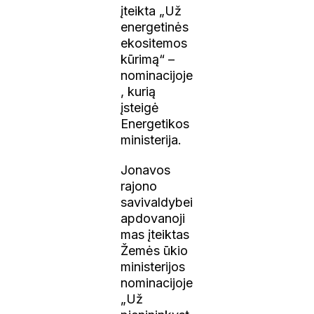
įteikta „Už
energetinės
ekositemos
kūrimą“ –
nominacijoje
, kurią
įsteigė
Energetikos
ministerija.
Jonavos
rajono
savivaldybei
apdovanoji
mas įteiktas
Žemės ūkio
ministerijos
nominacijoje
„Už