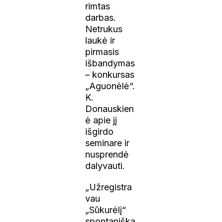
rimtas
darbas.
Netrukus
laukė ir
pirmasis
išbandymas
– konkursas
„Aguonėlė“.
K.
Donauskien
ė apie jį
išgirdo
seminare ir
nusprendė
dalyvauti.
„Užregistra
vau
„Sūkurėlį“
spontaniška