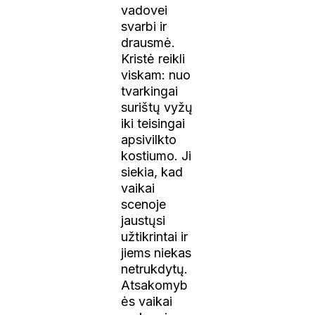
vadovei
svarbi ir
drausmė.
Kristė reikli
viskam: nuo
tvarkingai
surištų vyžų
iki teisingai
apsivilkto
kostiumo. Ji
siekia, kad
vaikai
scenoje
jaustųsi
užtikrintai ir
jiems niekas
netrukdytų.
Atsakomyb
ės vaikai