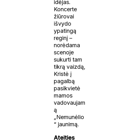
idėjas.
Koncerte
žiūrovai
išvydo
ypatingą
reginį –
norėdama
scenoje
sukurti tam
tikrą vaizdą,
Kristė į
pagalbą
pasikvietė
mamos
vadovaujam
ą
„Nemunėlio
“ jaunimą.
Ateities