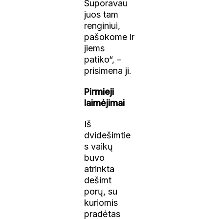
Suporavau
juos tam
renginiui,
pašokome ir
jiems
patiko“, –
prisimena ji.
Pirmieji
laimėjimai
Iš
dvidešimtie
s vaikų
buvo
atrinkta
dešimt
porų, su
kuriomis
pradėtas