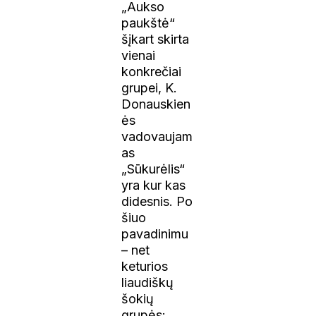
„Aukso
paukštė“
šįkart skirta
vienai
konkrečiai
grupei, K.
Donauskien
ės
vadovaujam
as
„Sūkurėlis“
yra kur kas
didesnis. Po
šiuo
pavadinimu
– net
keturios
liaudiškų
šokių
grupės: