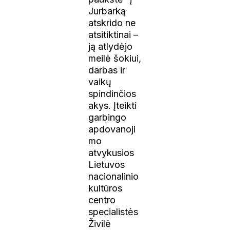
Jurbarką
atskrido ne
atsitiktinai –
ją atlydėjo
meilė šokiui,
darbas ir
vaikų
spindinčios
akys. Įteikti
garbingo
apdovanoji
mo
atvykusios
Lietuvos
nacionalinio
kultūros
centro
specialistės
Živilė