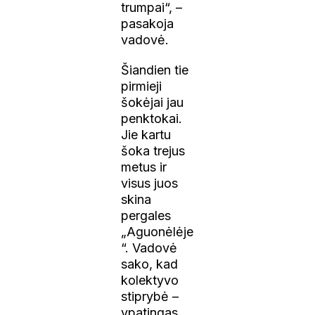
trumpai“, –
pasakoja
vadovė.
Šiandien tie
pirmieji
šokėjai jau
penktokai.
Jie kartu
šoka trejus
metus ir
visus juos
skina
pergales
„Aguonėlėje
“. Vadovė
sako, kad
kolektyvo
stiprybė –
ypatingas