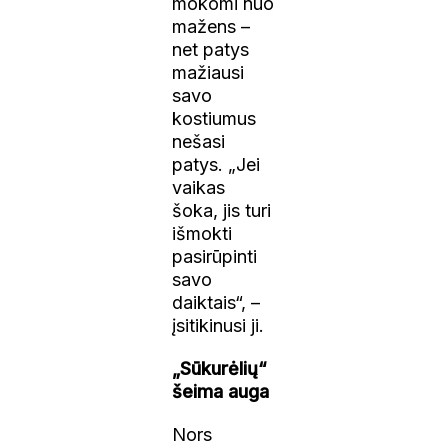
mokomi nuo
mažens –
net patys
mažiausi
savo
kostiumus
nešasi
patys. „Jei
vaikas
šoka, jis turi
išmokti
pasirūpinti
savo
daiktais“, –
įsitikinusi ji.
„Sūkurėlių“
šeima auga
Nors