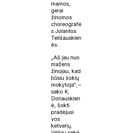
mamos,
gerai
žinomos
choreografė
s Jolantos
Telišauskien
ės.
„Aš jau nuo
mažens
žinojau, kad
būsiu šokių
mokytoja“, –
sako K.
Donauskien
ė, šokti
pradėjusi
vos
ketverių.
Vėliau sekė