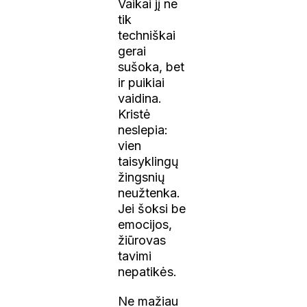
Vaikai jį ne
tik
techniškai
gerai
sušoka, bet
ir puikiai
vaidina.
Kristė
neslepia:
vien
taisyklingų
žingsnių
neužtenka.
Jei šoksi be
emocijos,
žiūrovas
tavimi
nepatikės.
Ne mažiau