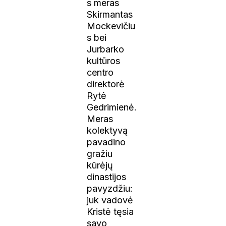
s meras
Skirmantas
Mockevičiu
s bei
Jurbarko
kultūros
centro
direktorė
Rytė
Gedrimienė.
Meras
kolektyvą
pavadino
gražiu
kūrėjų
dinastijos
pavyzdžiu:
juk vadovė
Kristė tęsia
savo