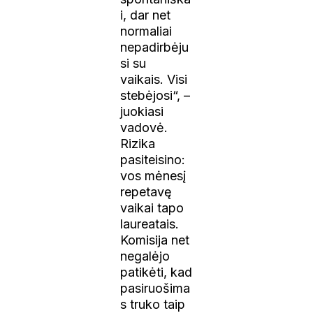
i, dar net
normaliai
nepadirbėju
si su
vaikais. Visi
stebėjosi“, –
juokiasi
vadovė.
Rizika
pasiteisino:
vos mėnesį
repetavę
vaikai tapo
laureatais.
Komisija net
negalėjo
patikėti, kad
pasiruošima
s truko taip