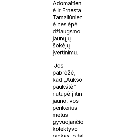
Adomaitien
ė ir Ernesta
Tamaliūnien
ė neslėpė
džiaugsmo
jaunųjų
šokėjų
įvertinimu.
Jos
pabrėžė,
kad „Aukso
paukštė“
nutūpė į itin
jauno, vos
penkerius
metus
gyvuojančio
kolektyvo
rankas, o tai