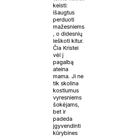
keisti:
išaugtus
perduoti
mažesniems
, o didesnių
ieškoti kitur.
Čia Kristei
vėl į
pagalbą
ateina
mama. Ji ne
tik skolina
kostiumus
vyresniems
šokėjams,
bet ir
padeda
įgyvendinti
kūrybines