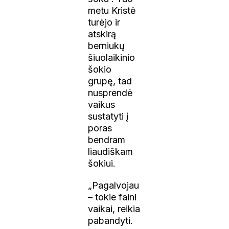
metu Kristė
turėjo ir
atskirą
berniukų
šiuolaikinio
šokio
grupę, tad
nusprendė
vaikus
sustatyti į
poras
bendram
liaudiškam
šokiui.
„Pagalvojau
– tokie faini
vaikai, reikia
pabandyti.