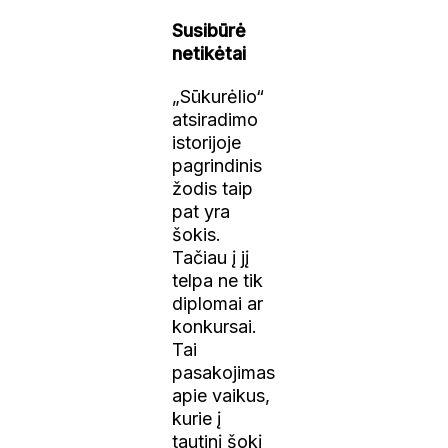
Susibūrė
netikėtai
„Sūkurėlio“
atsiradimo
istorijoje
pagrindinis
žodis taip
pat yra
šokis.
Tačiau į jį
telpa ne tik
diplomai ar
konkursai.
Tai
pasakojimas
apie vaikus,
kurie į
tautinį šokį