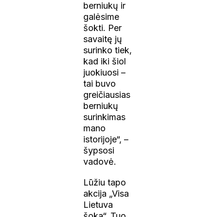
berniukų ir
galėsime
šokti. Per
savaitę jų
surinko tiek,
kad iki šiol
juokiuosi –
tai buvo
greičiausias
berniukų
surinkimas
mano
istorijoje“, –
šypsosi
vadovė.
Lūžiu tapo
akcija „Visa
Lietuva
šoka“. Tuo