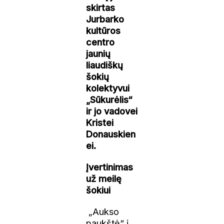
skirtas
Jurbarko
kultūros
centro
jaunių
liaudiškų
šokių
kolektyvui
„Sūkurėlis“
ir jo vadovei
Kristei
Donauskien
ei.
Įvertinimas
už meilę
šokiui
„Aukso
paukštė“ į