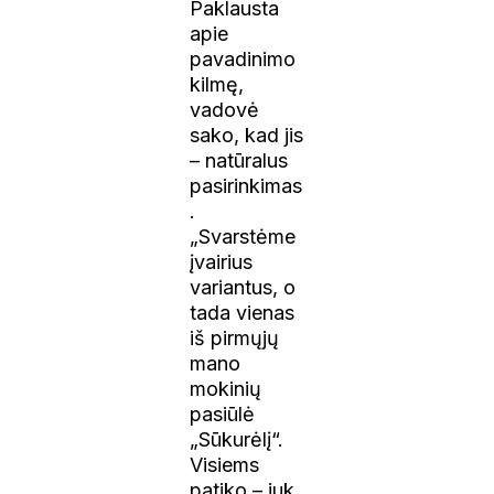
Paklausta
apie
pavadinimo
kilmę,
vadovė
sako, kad jis
– natūralus
pasirinkimas
.
„Svarstėme
įvairius
variantus, o
tada vienas
iš pirmųjų
mano
mokinių
pasiūlė
„Sūkurėlį“.
Visiems
patiko – juk