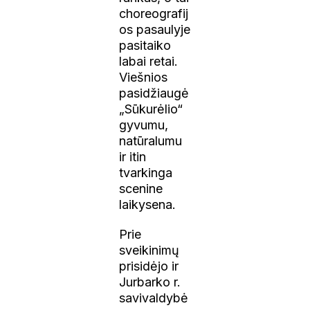
choreografij
os pasaulyje
pasitaiko
labai retai.
Viešnios
pasidžiaugė
„Sūkurėlio“
gyvumu,
natūralumu
ir itin
tvarkinga
scenine
laikysena.
Prie
sveikinimų
prisidėjo ir
Jurbarko r.
savivaldybė