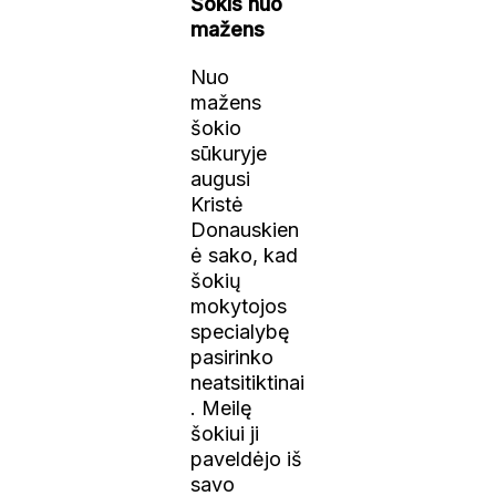
Šokis nuo
mažens
Nuo
mažens
šokio
sūkuryje
augusi
Kristė
Donauskien
ė sako, kad
šokių
mokytojos
specialybę
pasirinko
neatsitiktinai
. Meilę
šokiui ji
paveldėjo iš
savo