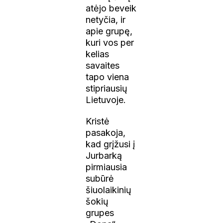
atėjo beveik
netyčia, ir
apie grupę,
kuri vos per
kelias
savaites
tapo viena
stipriausių
Lietuvoje.
Kristė
pasakoja,
kad grįžusi į
Jurbarką
pirmiausia
subūrė
šiuolaikinių
šokių
grupes