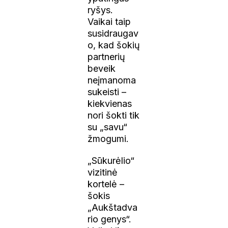
ryšys.
Vaikai taip
susidraugav
o, kad šokių
partnerių
beveik
neįmanoma
sukeisti –
kiekvienas
nori šokti tik
su „savu“
žmogumi.
„Sūkurėlio“
vizitinė
kortelė –
šokis
„Aukštadva
rio genys“.