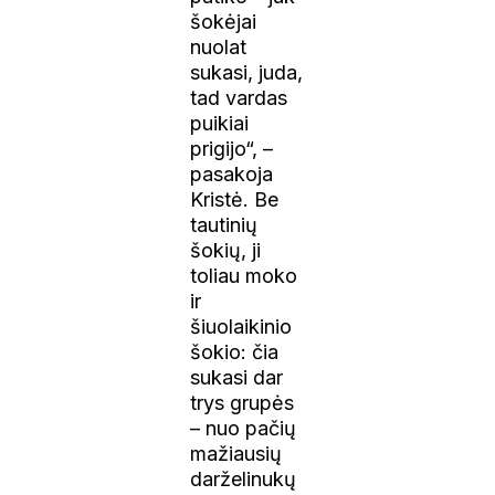
šokėjai
nuolat
sukasi, juda,
tad vardas
puikiai
prigijo“, –
pasakoja
Kristė. Be
tautinių
šokių, ji
toliau moko
ir
šiuolaikinio
šokio: čia
sukasi dar
trys grupės
– nuo pačių
mažiausių
darželinukų