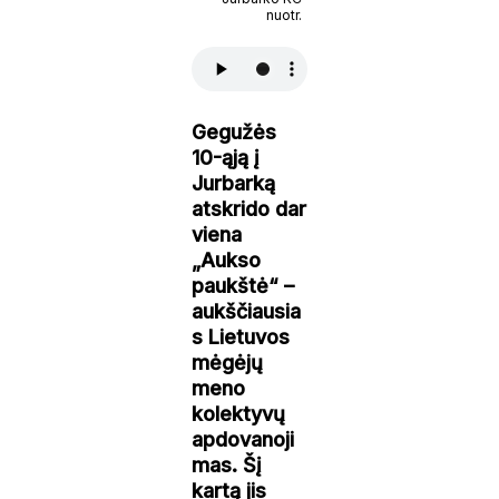
nuotr.
Gegužės
10-ąją į
Jurbarką
atskrido dar
viena
„Aukso
paukštė“ –
aukščiausia
s Lietuvos
mėgėjų
meno
kolektyvų
apdovanoji
mas. Šį
kartą jis