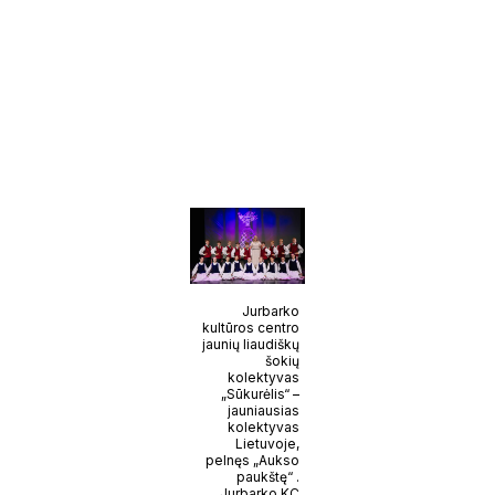
Jurbarko
kultūros centro
jaunių liaudiškų
šokių
kolektyvas
„Sūkurėlis“ –
jauniausias
kolektyvas
Lietuvoje,
pelnęs „Aukso
paukštę“ .
Jurbarko KC