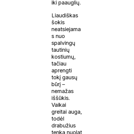
iki paauglių.
Liaudiškas
šokis
neatsiejama
s nuo
spalvingų
tautinių
kostiumų,
tačiau
aprengti
tokį gausų
būrį –
nemažas
iššūkis.
Vaikai
greitai auga,
todėl
drabužius
tenka nuolat