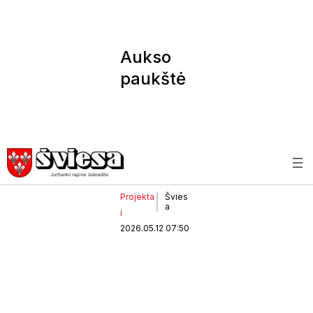
Aukso
paukštė
–
jaunųjų
šokėjų
rankose
Projekta
Švies
a
i
2026.05.12 07:50