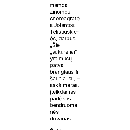
mamos,
žinomos
choreografė
s Jolantos
Telišauskien
ės, darbus.
„Šie
„sūkurėliai“
yra mūsų
patys
brangiausi ir
šauniausi“, –
sakė meras,
įteikdamas
padėkas ir
bendruome
nės
dovanas.