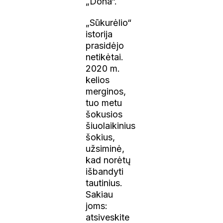
„Dona“.
„Sūkurėlio“
istorija
prasidėjo
netikėtai.
2020 m.
kelios
merginos,
tuo metu
šokusios
šiuolaikinius
šokius,
užsiminė,
kad norėtų
išbandyti
tautinius.
Sakiau
joms:
atsiveskite