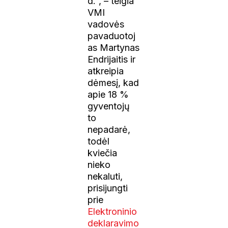
d.“, – teigia
VMI
vadovės
pavaduotoj
as Martynas
Endrijaitis ir
atkreipia
dėmesį, kad
apie 18 %
gyventojų
to
nepadarė,
todėl
kviečia
nieko
nekaluti,
prisijungti
prie
Elektroninio
deklaravimo