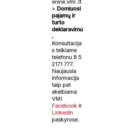
www.vmi .lt
>
Domiuosi
pajamų ir
turto
deklaravimu
.
Konsultacija
s teikiame
telefonu 8 5
2171 777.
Naujausia
informacija
taip pat
skelbiama
VMI
Facebook
ir
Linkedin
paskyrose.