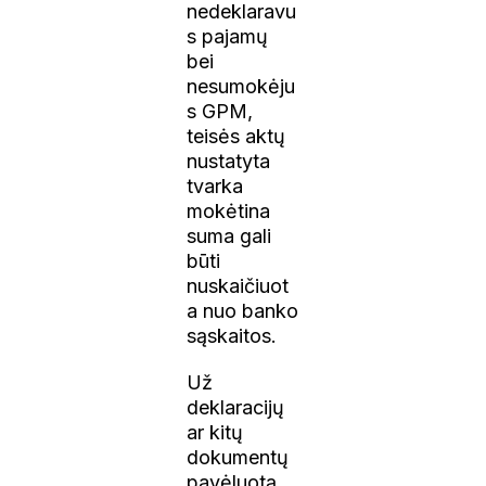
nedeklaravu
s pajamų
bei
nesumokėju
s GPM,
teisės aktų
nustatyta
tvarka
mokėtina
suma gali
būti
nuskaičiuot
a nuo banko
sąskaitos.
Už
deklaracijų
ar kitų
dokumentų
pavėluotą