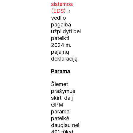
sistemos
(EDS)
ir
vedlio
pagalba
užpildyti bei
pateikti
2024 m.
pajamų
deklaraciją.
Parama
Šiemet
prašymus
skirti dalį
GPM
paramai
pateikė
daugiau nei
491 tūkst.