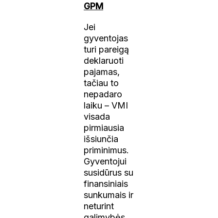
GPM
Jei
gyventojas
turi pareigą
deklaruoti
pajamas,
tačiau to
nepadaro
laiku – VMI
visada
pirmiausia
išsiunčia
priminimus.
Gyventojui
susidūrus su
finansiniais
sunkumais ir
neturint
galimybės