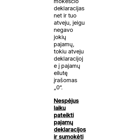
mokesčio
deklaracijas
net ir tuo
atveju, jeigu
negavo
jokių
pajamų,
tokiu atveju
deklaracijoj
e į pajamų
eilutę
įrašomas
„0“.
Nespėjus
laiku
pateikti
pajamų
deklaracijos
ir sumokėti