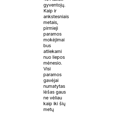
gyventojų.
Kaip ir
ankstesniais
metais,
pirmieji
paramos
mokėjimai
bus
atliekami
nuo liepos
mėnesio.
Visi
paramos
gavėjai
numatytas
lėšas gaus
ne vėliau
kaip iki šių
metų