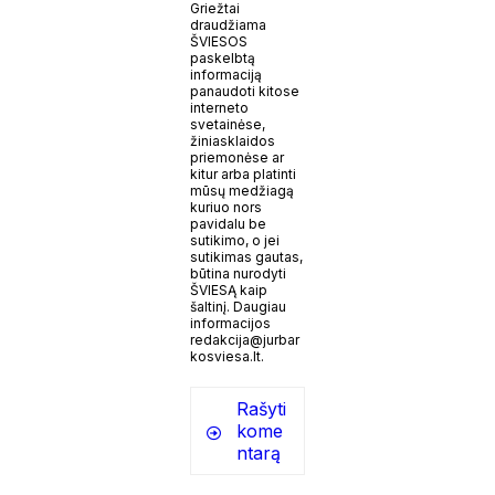
Griežtai
draudžiama
ŠVIESOS
paskelbtą
informaciją
panaudoti kitose
interneto
svetainėse,
žiniasklaidos
priemonėse ar
kitur arba platinti
mūsų medžiagą
kuriuo nors
pavidalu be
sutikimo, o jei
sutikimas gautas,
būtina nurodyti
ŠVIESĄ kaip
šaltinį. Daugiau
informacijos
redakcija@jurbar
kosviesa.lt.
Rašyti
kome
ntarą