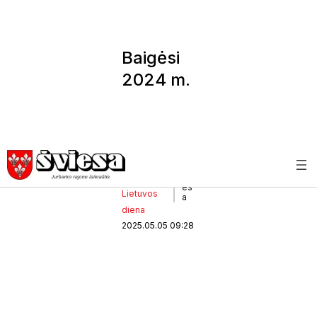
Baigėsi
2024 m.
pajamų
deklarav
imas
, 
Aktualijos
Švi
es
Lietuvos
a
diena
2025.05.05 09:28