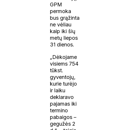
GPM
permoka
bus grąžinta
ne vėliau
kaip iki šių
metų liepos
31 dienos.
„Dėkojame
visiems 754
tūkst.
gyventojų,
kurie turėjo
ir laiku
deklaravo
pajamas iki
termino
pabaigos –
gegužės 2