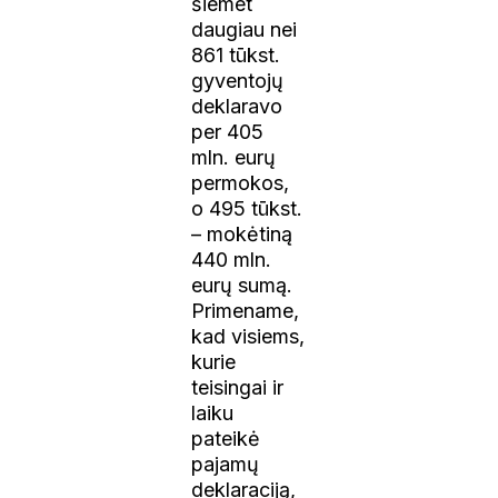
šiemet
daugiau nei
861 tūkst.
gyventojų
deklaravo
per 405
mln. eurų
permokos,
o 495 tūkst.
– mokėtiną
440 mln.
eurų sumą.
Primename,
kad visiems,
kurie
teisingai ir
laiku
pateikė
pajamų
deklaraciją,