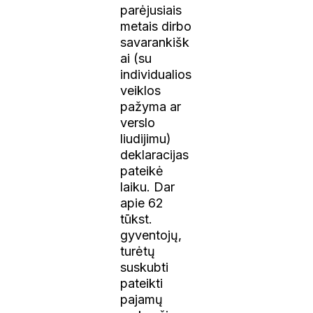
parėjusiais
metais dirbo
savarankišk
ai (su
individualios
veiklos
pažyma ar
verslo
liudijimu)
deklaracijas
pateikė
laiku. Dar
apie 62
tūkst.
gyventojų,
turėtų
suskubti
pateikti
pajamų