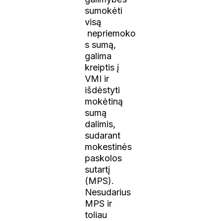
sumokėti
visą
nepriemoko
s sumą,
galima
kreiptis į
VMI ir
išdėstyti
mokėtiną
sumą
dalimis,
sudarant
mokestinės
paskolos
sutartį
(MPS).
Nesudarius
MPS ir
toliau