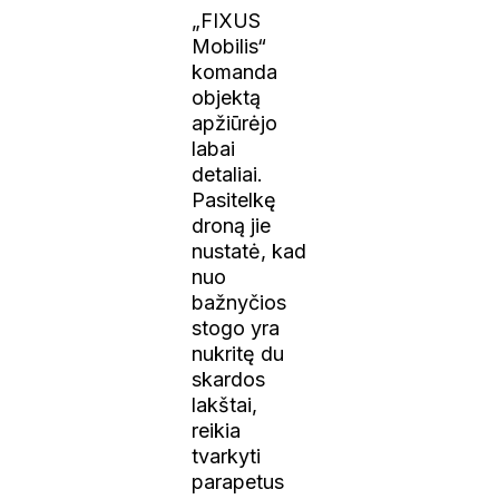
„FIXUS
Mobilis“
komanda
objektą
apžiūrėjo
labai
detaliai.
Pasitelkę
droną jie
nustatė, kad
nuo
bažnyčios
stogo yra
nukritę du
skardos
lakštai,
reikia
tvarkyti
parapetus