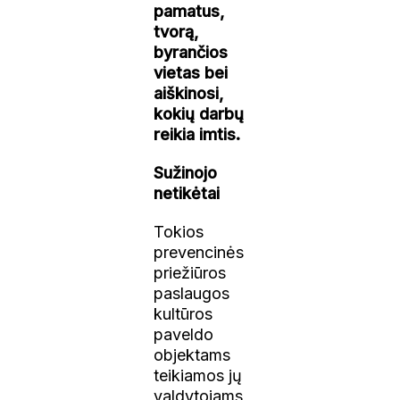
pamatus,
tvorą,
byrančios
vietas bei
aiškinosi,
kokių darbų
reikia imtis.
Sužinojo
netikėtai
Tokios
prevencinės
priežiūros
paslaugos
kultūros
paveldo
objektams
teikiamos jų
valdytojams