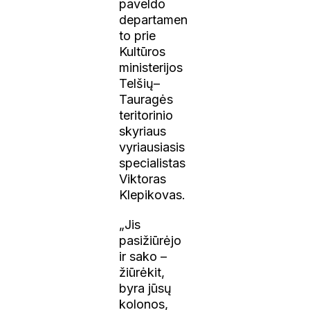
paveldo
departamen
to prie
Kultūros
ministerijos
Telšių–
Tauragės
teritorinio
skyriaus
vyriausiasis
specialistas
Viktoras
Klepikovas.
„Jis
pasižiūrėjo
ir sako –
žiūrėkit,
byra jūsų
kolonos,