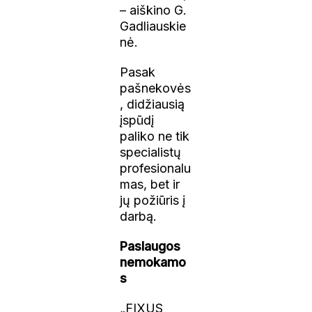
– aiškino G.
Gadliauskie
nė.
Pasak
pašnekovės
, didžiausią
įspūdį
paliko ne tik
specialistų
profesionalu
mas, bet ir
jų požiūris į
darbą.
Paslaugos
nemokamo
s
„FIXUS