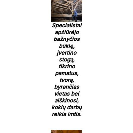
Specialistai
apžiūrėjo
bažnyčios
būklę,
įvertino
stogą,
tikrino
pamatus,
tvorą,
byrančias
vietas bei
aiškinosi,
kokių darbų
reikia imtis.