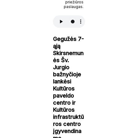
priežiūros
paslaugas.
Gegužės 7-
ąją
Skirsnemun
ės Šv.
Jurgio
bažnyčioje
lankėsi
Kultūros
paveldo
centro ir
Kultūros
infrastruktū
ros centro
įgyvendina