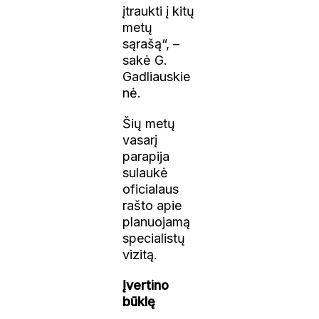
įtraukti į kitų
metų
sąrašą“, –
sakė G.
Gadliauskie
nė.
Šių metų
vasarį
parapija
sulaukė
oficialaus
rašto apie
planuojamą
specialistų
vizitą.
Įvertino
būklę