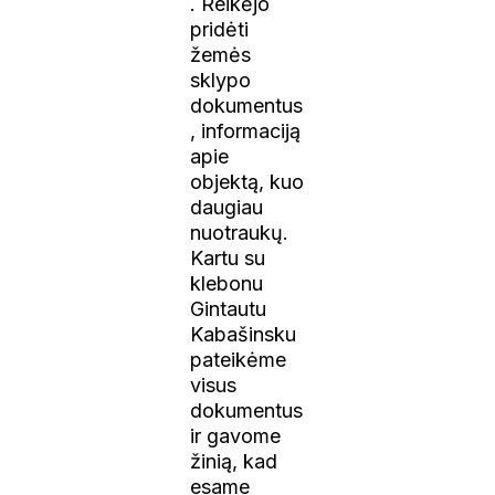
. Reikėjo
pridėti
žemės
sklypo
dokumentus
, informaciją
apie
objektą, kuo
daugiau
nuotraukų.
Kartu su
klebonu
Gintautu
Kabašinsku
pateikėme
visus
dokumentus
ir gavome
žinią, kad
esame