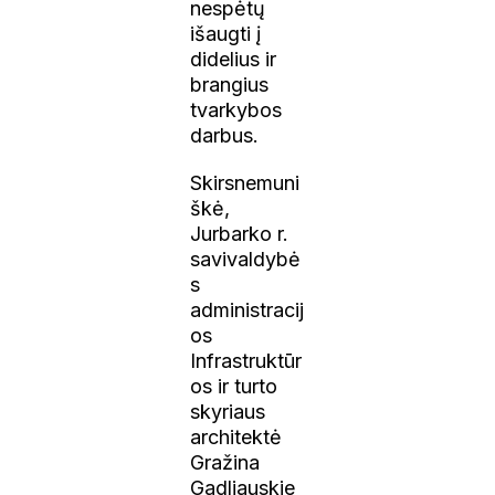
nespėtų
išaugti į
didelius ir
brangius
tvarkybos
darbus.
Skirsnemuni
škė,
Jurbarko r.
savivaldybė
s
administracij
os
Infrastruktūr
os ir turto
skyriaus
architektė
Gražina
Gadliauskie