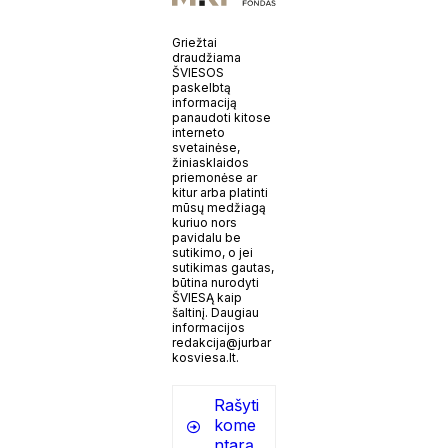
Griežtai
draudžiama
ŠVIESOS
paskelbtą
informaciją
panaudoti kitose
interneto
svetainėse,
žiniasklaidos
priemonėse ar
kitur arba platinti
mūsų medžiagą
kuriuo nors
pavidalu be
sutikimo, o jei
sutikimas gautas,
būtina nurodyti
ŠVIESĄ kaip
šaltinį. Daugiau
informacijos
redakcija@jurbar
kosviesa.lt.
Rašyti
kome
ntarą