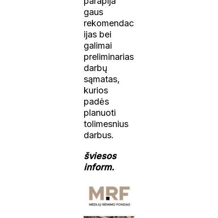
parapija
gaus
rekomendac
ijas bei
galimai
preliminarias
darbų
sąmatas,
kurios
padės
planuoti
tolimesnius
darbus.
šviesos
inform.