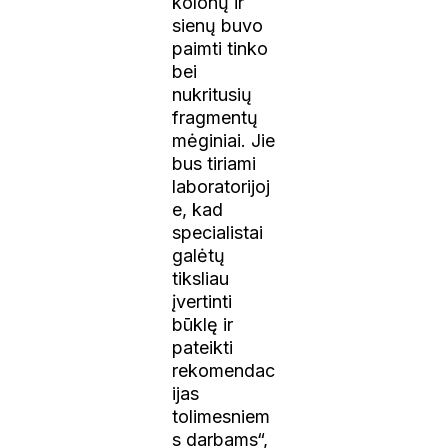
kolonų ir
sienų buvo
paimti tinko
bei
nukritusių
fragmentų
mėginiai. Jie
bus tiriami
laboratorijoj
e, kad
specialistai
galėtų
tiksliau
įvertinti
būklę ir
pateikti
rekomendac
ijas
tolimesniem
s darbams“,