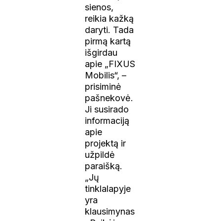
sienos,
reikia kažką
daryti. Tada
pirmą kartą
išgirdau
apie „FIXUS
Mobilis“, –
prisiminė
pašnekovė.
Ji susirado
informaciją
apie
projektą ir
užpildė
paraišką.
„Jų
tinklalapyje
yra
klausimynas