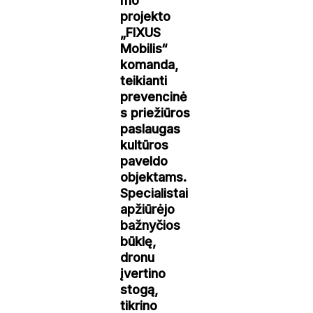
mo
projekto
„FIXUS
Mobilis“
komanda,
teikianti
prevencinė
s priežiūros
paslaugas
kultūros
paveldo
objektams.
Specialistai
apžiūrėjo
bažnyčios
būklę,
dronu
įvertino
stogą,
tikrino