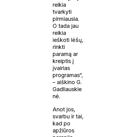
reikia
tvarkyti
pirmiausia.
O tada jau
reikia
ieškoti lėšų,
rinkti
paramą ar
kreiptis į
įvairias
programas“,
– aiškino G.
Gadliauskie
nė.
Anot jos,
svarbu ir tai,
kad po
apžiūros