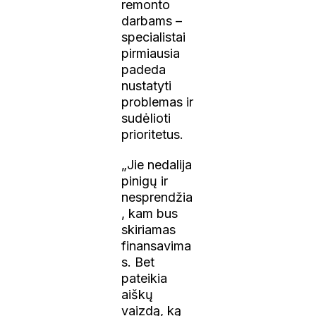
remonto
darbams –
specialistai
pirmiausia
padeda
nustatyti
problemas ir
sudėlioti
prioritetus.
„Jie nedalija
pinigų ir
nesprendžia
, kam bus
skiriamas
finansavima
s. Bet
pateikia
aiškų
vaizdą, ką