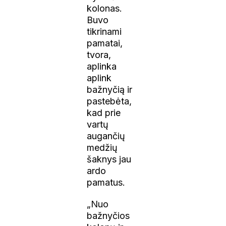
kolonas.
Buvo
tikrinami
pamatai,
tvora,
aplinka
aplink
bažnyčią ir
pastebėta,
kad prie
vartų
augančių
medžių
šaknys jau
ardo
pamatus.
„Nuo
bažnyčios