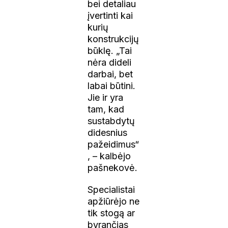
bei detaliau
įvertinti kai
kurių
konstrukcijų
būklę. „Tai
nėra dideli
darbai, bet
labai būtini.
Jie ir yra
tam, kad
sustabdytų
didesnius
pažeidimus“
, – kalbėjo
pašnekovė.
Specialistai
apžiūrėjo ne
tik stogą ar
byrančias