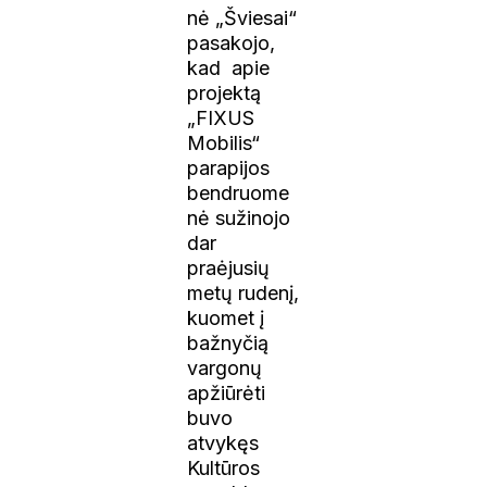
nė „Šviesai“
pasakojo,
kad apie
projektą
„FIXUS
Mobilis“
parapijos
bendruome
nė sužinojo
dar
praėjusių
metų rudenį,
kuomet į
bažnyčią
vargonų
apžiūrėti
buvo
atvykęs
Kultūros