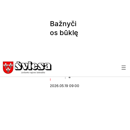
Bažnyči
os būklę
įvertino
specialis
tai
Projekta
Švies
a
i
2026.05.19 09:00