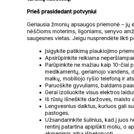
Prieš prasidedant potvyniui
Geriausia žmonių apsaugos priemonė – jų e
nėščioms moterims, ligoniams, senyvo amži
saugesnes vietas. Jeigu nusprendėte likti 
Įsigykite patikimą plaukiojimo priemo
Apsirūpinkite reikiama neperšlampam
Parūpinkite ne mažiau kaip 10-čiai 
medikamentų, geriamojo vandens, deg
malkų, mobiliojo ryšio telefoną ir at
Paruoškite gyvuliams, baldams paau
Gerai izoliuokite visus elektros laid
Iš rūsių išneškite daržoves, maisto 
Lengvesnius daiktus, kuriuos gali su
pastoges.
Užsandarinkite šulinius, kad į juos n
rentinį patartina apiplūkti moliu, o ap
akmenimis arba išbetonuoti.