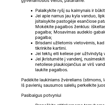
gyvenamosios vietos, patariame:
Palaikykite ryšį su kaimynais ir būki
Jei apie namus jau kyla vanduo, lipki
įsitaisykite pastogėje esančiose pat
Mokėkite pagalbos ženklus: iškeltas 
pagalba; Mosavimas audeklo gabalu (n
pagalba;
Brisdami užlietomis vietovėmis, kad
tikrinkite kartimi.
Jei tektų eiti keliese per užtvindytą v
Jei įkristumėte į vandenį, nusimeskit
netoliese plaukiojančius ar virš vand
laukite pagalbos.
Padėkite laukiniams žvėreliams (stirnoms, 
Iš pavienių sausumos salelių perkelkite juos
Pasibaigus potvyniui