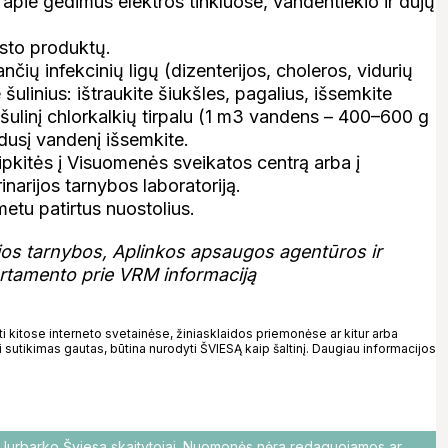
pie gedimus elektros tinkluose, vandentiekio ir dujų
sto produktų.
čių infekcinių ligų (dizenterijos, choleros, vidurių
te šulinius: ištraukite šiukšles, pagalius, išsemkite
šulinį chlorkalkių tirpalu (1 m3 vandens – 400–600 g
adusį vandenį išsemkite.
pkitės į Visuomenės sveikatos centrą arba į
inarijos tarnybos laboratoriją.
metu patirtus nuostolius.
jos tarnybos, Aplinkos apsaugos agentūros ir
artamento prie VRM informaciją
kitose interneto svetainėse, žiniasklaidos priemonėse ar kitur arba
 sutikimas gautas, būtina nurodyti ŠVIESĄ kaip šaltinį. Daugiau informacijos
o Jurbarko Šviesa skaitytojai. Nuomonės nėra redaguojamos ar