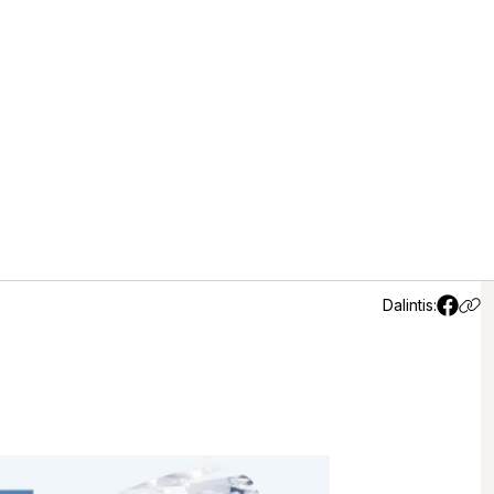
rbarko rajone
(3)
Dalintis:
5