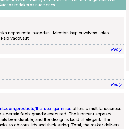
i Šviesos redakcijos nuomonės.
ka neparuosta, sugedusi. Miestas kaip nuvalytas, jokio
r kaip vadovauti.
Reply
Reply
quils.com/products/thc-sex-gummies
offers a multifariousness
h a certain feels grandly executed. The lubricant appears
s bear durable, and the design is lucid till elegant. The
ks to obvious lids and thick sizing. Total, the maker delivers