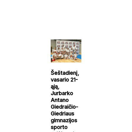
Šeštadienį,
vasario 21-
ąją,
Jurbarko
Antano
Giedraičio-
Giedriaus
gimnazijos
sporto