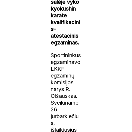
salėje vyko
kyokushin
karate
kvalifikacini
s-
atestacinis
egzaminas.
Sportininkus
egzaminavo
LKKF
egzaminų
komisijos
narys R.
Olšauskas.
Sveikiname
26
jurbarkiečiu
s,
išlaikiusius