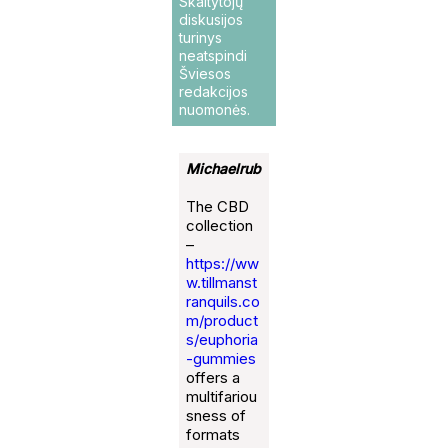
Skaitytojų
diskusijos
turinys
neatspindi
Šviesos
redakcijos
nuomonės.
Michaelrub
The CBD
collection
–
https://ww
w.tillmanst
ranquils.co
m/product
s/euphoria
-gummies
offers a
multifariou
sness of
formats