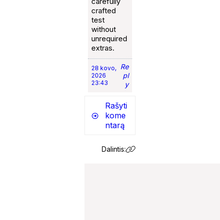
carefully
crafted
test
without
unrequired
extras.
Re
28 kovo,
pl
2026
23:43
y
Rašyti
kome
ntarą
Dalintis: