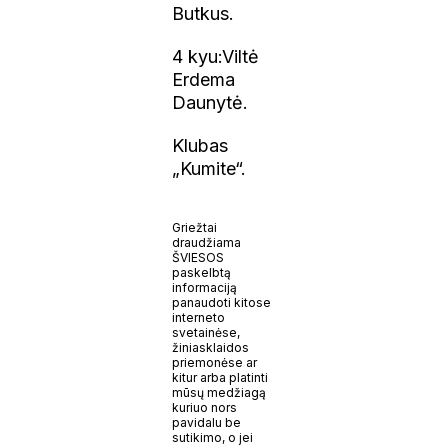
Butkus.
4 kyu:Viltė
Erdema
Daunytė.
Klubas
„Kumite“.
Griežtai
draudžiama
ŠVIESOS
paskelbtą
informaciją
panaudoti kitose
interneto
svetainėse,
žiniasklaidos
priemonėse ar
kitur arba platinti
mūsų medžiagą
kuriuo nors
pavidalu be
sutikimo, o jei