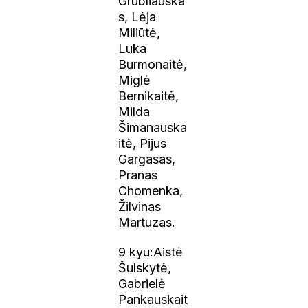
Grubliauska
s, Lėja
Miliūtė,
Luka
Burmonaitė,
Miglė
Bernikaitė,
Milda
Šimanauska
itė, Pijus
Gargasas,
Pranas
Chomenka,
Žilvinas
Martuzas.
9 kyu:Aistė
Šulskytė,
Gabrielė
Pankauskait