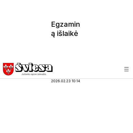
Egzamin
ą išlaikė
26
sportinin
kai
(1)
Sportas
Šviesa
2026.02.23 10:14