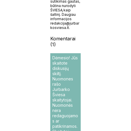
sutikimas gautas,
būtina nurodyti
ŠVIESĄ kaip
šaltinį. Daugiau
informacijos
redakcija@jurbar
kosviesa.lt.
Komentarai
(1)
Dėmesio! Jūs
skaitote
diskusijų
skiltį.
Nuomones
rašo
Jurbarko
Šviesa
skaitytojai.
Nuomonės
nėra
redaguojamo
s ar
patikrinamos.