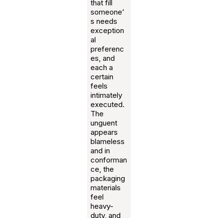
that fill
someone’
s needs
exception
al
preferenc
es, and
each a
certain
feels
intimately
executed.
The
unguent
appears
blameless
and in
conforman
ce, the
packaging
materials
feel
heavy-
duty, and