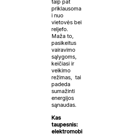
taip pat
priklausoma
i nuo
vietovės bei
reljefo.
Maža to,
pasikeitus
vairavimo
sąlygoms,
keičiasi ir
veikimo
režimas, tai
padeda
sumažinti
energijos
sąnaudas.
Kas
taupesnis:
elektromobi