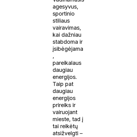
agesyvus,
sportinio
stiliaus
vairavimas,
kai dažniau
stabdoma ir
įsibėgėjama
,
pareikalaus
daugiau
energijos.
Taip pat
daugiau
energijos
prireiks ir
vairuojant
mieste, tad į
tai reikėtų
atsižvelgti –