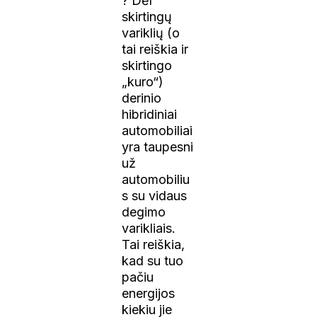
? Dėl
skirtingų
variklių (o
tai reiškia ir
skirtingo
„kuro“)
derinio
hibridiniai
automobiliai
yra taupesni
už
automobiliu
s su vidaus
degimo
varikliais.
Tai reiškia,
kad su tuo
pačiu
energijos
kiekiu jie