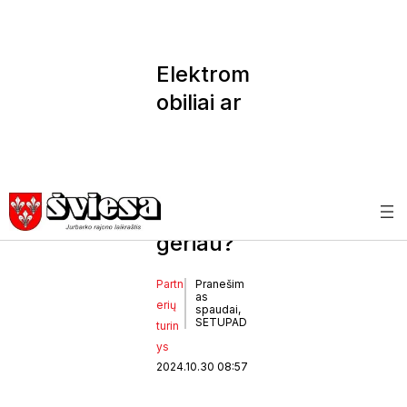
Elektrom
obiliai ar
hibridini
ai
automob
iliai: kas
geriau?
Partn
Pranešim
as
erių
spaudai,
SETUPAD
turin
ys
2024.10.30 08:57