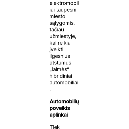
elektromobil
iai taupesni
miesto
sąlygomis,
tačiau
užmiestyje,
kai reikia
įveikti
ilgesnius
atstumus
„laimės“
hibridiniai
automobiliai
.
Automobilių
poveikis
aplinkai
Tiek