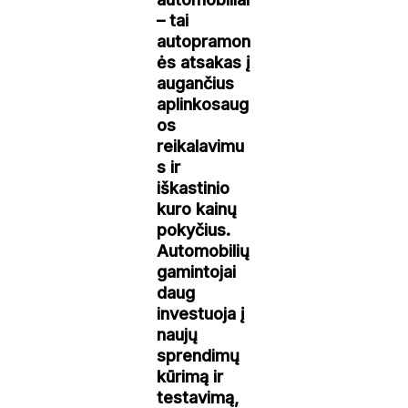
– tai
autopramon
ės atsakas į
augančius
aplinkosaug
os
reikalavimu
s ir
iškastinio
kuro kainų
pokyčius.
Automobilių
gamintojai
daug
investuoja į
naujų
sprendimų
kūrimą ir
testavimą,