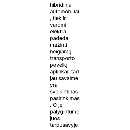
hibridiniai
automobiliai
, tiek ir
varomi
elektra
padeda
mažinti
neigiamą
transporto
poveikį
aplinkai, tad
jau savaime
yra
sveikintinas
pasirinkimas
. O jei
palygintume
juos
tarpusavyje