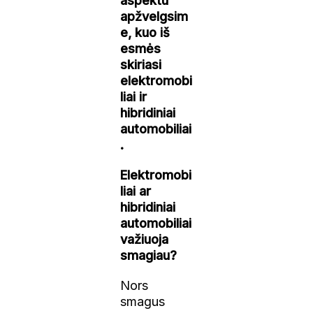
aspektu
apžvelgsim
e, kuo iš
esmės
skiriasi
elektromobi
liai ir
hibridiniai
automobiliai
.
Elektromobi
liai ar
hibridiniai
automobiliai
važiuoja
smagiau?
Nors
smagus