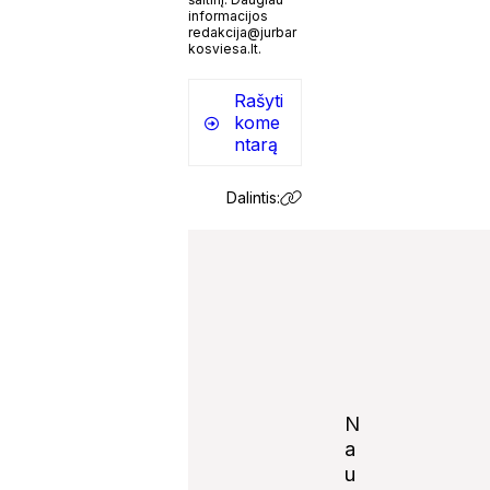
informacijos
redakcija@jurbar
kosviesa.lt.
Rašyti
kome
ntarą
Dalintis:
N
a
u