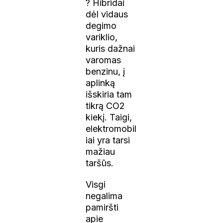
? Hibridai
dėl vidaus
degimo
variklio,
kuris dažnai
varomas
benzinu, į
aplinką
išskiria tam
tikrą CO2
kiekį. Taigi,
elektromobil
iai yra tarsi
mažiau
taršūs.
Visgi
negalima
pamiršti
apie