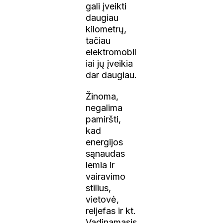
gali įveikti
daugiau
kilometrų,
tačiau
elektromobil
iai jų įveikia
dar daugiau.
Žinoma,
negalima
pamiršti,
kad
energijos
sąnaudas
lemia ir
vairavimo
stilius,
vietovė,
reljefas ir kt.
Vadinamasis