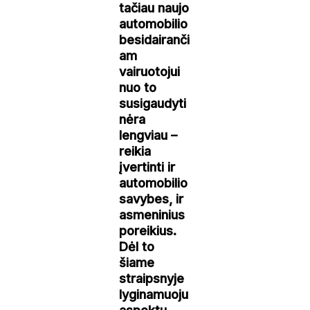
tačiau naujo
automobilio
besidairanči
am
vairuotojui
nuo to
susigaudyti
nėra
lengviau –
reikia
įvertinti ir
automobilio
savybes, ir
asmeninius
poreikius.
Dėl to
šiame
straipsnyje
lyginamuoju