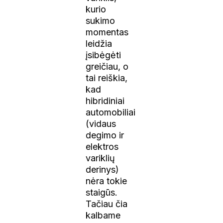
kurio
sukimo
momentas
leidžia
įsibėgėti
greičiau, o
tai reiškia,
kad
hibridiniai
automobiliai
(vidaus
degimo ir
elektros
variklių
derinys)
nėra tokie
staigūs.
Tačiau čia
kalbame