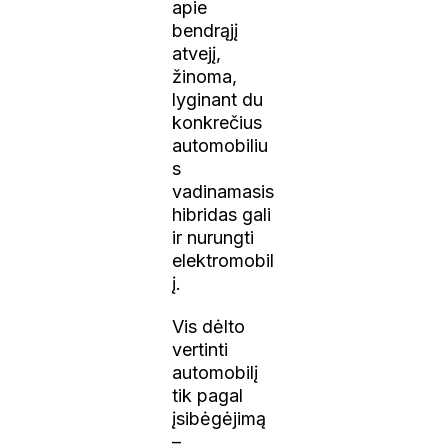
apie
bendrąjį
atvejį,
žinoma,
lyginant du
konkrečius
automobiliu
s
vadinamasis
hibridas gali
ir nurungti
elektromobil
į.
Vis dėlto
vertinti
automobilį
tik pagal
įsibėgėjimą
–