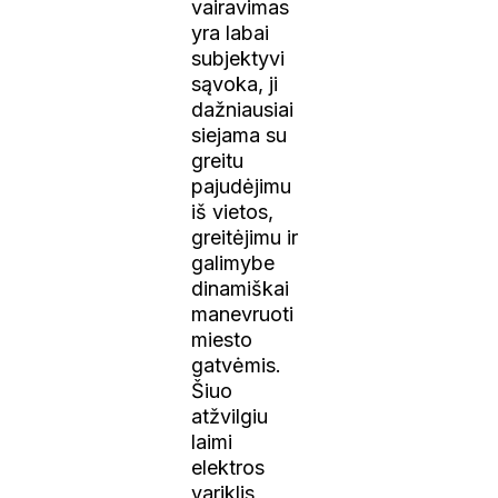
vairavimas
yra labai
subjektyvi
sąvoka, ji
dažniausiai
siejama su
greitu
pajudėjimu
iš vietos,
greitėjimu ir
galimybe
dinamiškai
manevruoti
miesto
gatvėmis.
Šiuo
atžvilgiu
laimi
elektros
variklis,