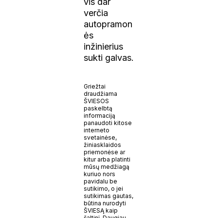
vis dar
verčia
autopramon
ės
inžinierius
sukti galvas.
Griežtai
draudžiama
ŠVIESOS
paskelbtą
informaciją
panaudoti kitose
interneto
svetainėse,
žiniasklaidos
priemonėse ar
kitur arba platinti
mūsų medžiagą
kuriuo nors
pavidalu be
sutikimo, o jei
sutikimas gautas,
būtina nurodyti
ŠVIESĄ kaip
šaltinį. Daugiau