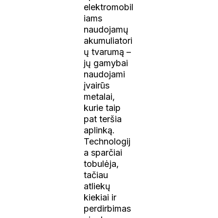
elektromobil
iams
naudojamų
akumuliatori
ų tvarumą –
jų gamybai
naudojami
įvairūs
metalai,
kurie taip
pat teršia
aplinką.
Technologij
a sparčiai
tobulėja,
tačiau
atliekų
kiekiai ir
perdirbimas