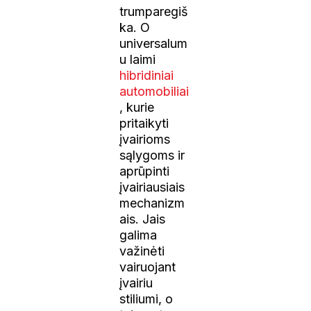
trumparegiš
ka. O
universalum
u laimi
hibridiniai
automobiliai
, kurie
pritaikyti
įvairioms
sąlygoms ir
aprūpinti
įvairiausiais
mechanizm
ais. Jais
galima
važinėti
vairuojant
įvairiu
stiliumi, o