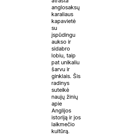
atrasta
anglosaksų
karaliaus
kapavietė
su
įspūdingu
aukso ir
sidabro
lobiu, taip
pat unikaliu
šarvu ir
ginklais. Šis
radinys
suteikė
naujų žinių
apie
Anglijos
istoriją ir jos
laikmečio
kultūrą.