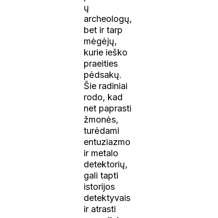
ų
archeologų,
bet ir tarp
mėgėjų,
kurie ieško
praeities
pėdsakų.
Šie radiniai
rodo, kad
net paprasti
žmonės,
turėdami
entuziazmo
ir metalo
detektorių,
gali tapti
istorijos
detektyvais
ir atrasti