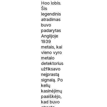
Hoo lobis.
Šis
legendinis
atradimas
buvo
padarytas
Anglijoje
1939
metais, kai
vieno vyro
metalo
detektorius
užfiksavo
neįprastą
signalą. Po
kelių
kasinėjimų
paaiškėjo,
kad buvo