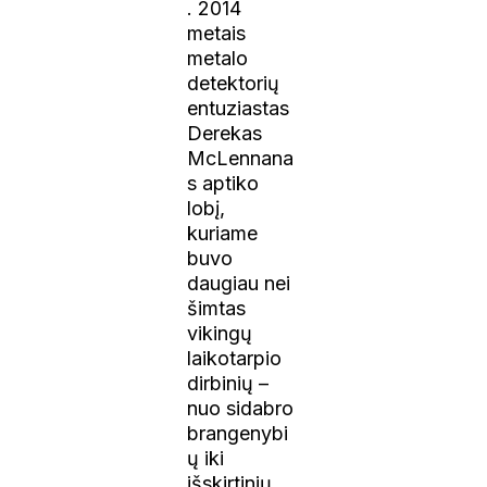
. 2014
metais
metalo
detektorių
entuziastas
Derekas
McLennana
s aptiko
lobį,
kuriame
buvo
daugiau nei
šimtas
vikingų
laikotarpio
dirbinių –
nuo sidabro
brangenybi
ų iki
išskirtinių