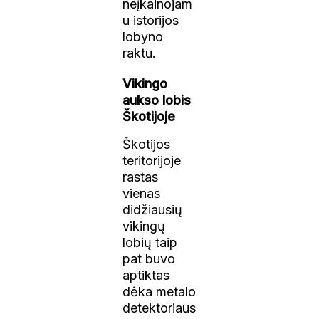
neįkainojam
u istorijos
lobyno
raktu.
Vikingo
aukso lobis
Škotijoje
Škotijos
teritorijoje
rastas
vienas
didžiausių
vikingų
lobių taip
pat buvo
aptiktas
dėka metalo
detektoriaus