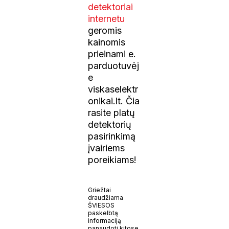
detektoriai
internetu
geromis
kainomis
prieinami e.
parduotuvėj
e
viskaselektr
onikai.lt. Čia
rasite platų
detektorių
pasirinkimą
įvairiems
poreikiams!
Griežtai
draudžiama
ŠVIESOS
paskelbtą
informaciją
panaudoti kitose