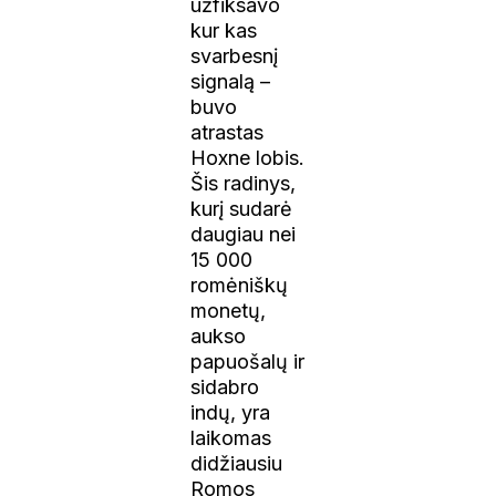
užfiksavo
kur kas
svarbesnį
signalą –
buvo
atrastas
Hoxne lobis.
Šis radinys,
kurį sudarė
daugiau nei
15 000
romėniškų
monetų,
aukso
papuošalų ir
sidabro
indų, yra
laikomas
didžiausiu
Romos