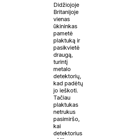
Didžiojoje
Britanijoje
vienas
ūkininkas
pametė
plaktuką ir
pasikvietė
draugą,
turintį
metalo
detektorių,
kad padėtų
jo ieškoti.
Tačiau
plaktukas
netrukus
pasimiršo,
kai
detektorius