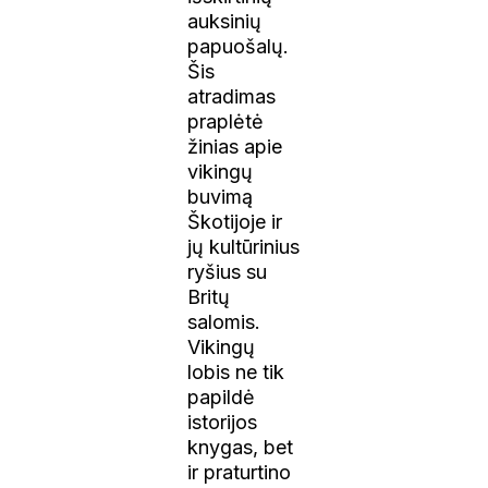
auksinių
papuošalų.
Šis
atradimas
praplėtė
žinias apie
vikingų
buvimą
Škotijoje ir
jų kultūrinius
ryšius su
Britų
salomis.
Vikingų
lobis ne tik
papildė
istorijos
knygas, bet
ir praturtino