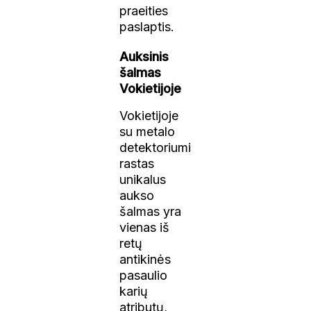
praeities
paslaptis.
Auksinis
šalmas
Vokietijoje
Vokietijoje
su metalo
detektoriumi
rastas
unikalus
aukso
šalmas yra
vienas iš
retų
antikinės
pasaulio
karių
atributų,