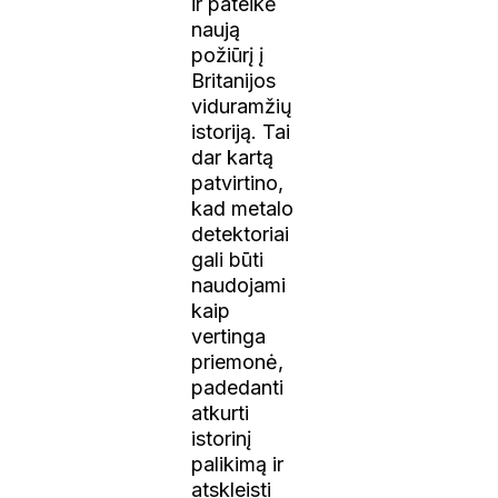
ir pateikė
naują
požiūrį į
Britanijos
viduramžių
istoriją. Tai
dar kartą
patvirtino,
kad metalo
detektoriai
gali būti
naudojami
kaip
vertinga
priemonė,
padedanti
atkurti
istorinį
palikimą ir
atskleisti