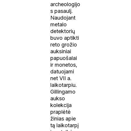
archeologijo
s pasaulį.
Naudojant
metalo
detektorių
buvo aptikti
reto grožio
auksiniai
papuošalai
ir monetos,
datuojami
net VII a.
laikotarpiu.
Gillingamo
aukso
kolekcija
praplėtė
žinias apie
tą laikotarpį