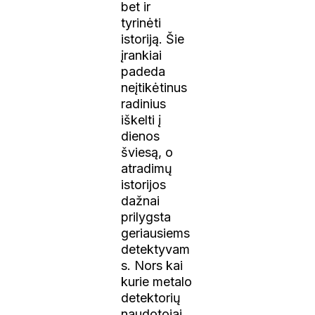
bet ir
tyrinėti
istoriją. Šie
įrankiai
padeda
neįtikėtinus
radinius
iškelti į
dienos
šviesą, o
atradimų
istorijos
dažnai
prilygsta
geriausiems
detektyvam
s. Nors kai
kurie metalo
detektorių
naudotojai