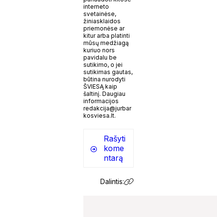
interneto
svetainėse,
žiniasklaidos
priemonėse ar
kitur arba platinti
mūsų medžiagą
kuriuo nors
pavidalu be
sutikimo, o jei
sutikimas gautas,
būtina nurodyti
ŠVIESĄ kaip
šaltinį. Daugiau
informacijos
redakcija@jurbar
kosviesa.lt.
Rašyti
kome
ntarą
Dalintis: