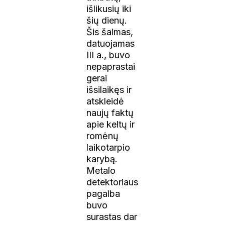
išlikusių iki
šių dienų.
Šis šalmas,
datuojamas
III a., buvo
nepaprastai
gerai
išsilaikęs ir
atskleidė
naujų faktų
apie keltų ir
romėnų
laikotarpio
karybą.
Metalo
detektoriaus
pagalba
buvo
surastas dar