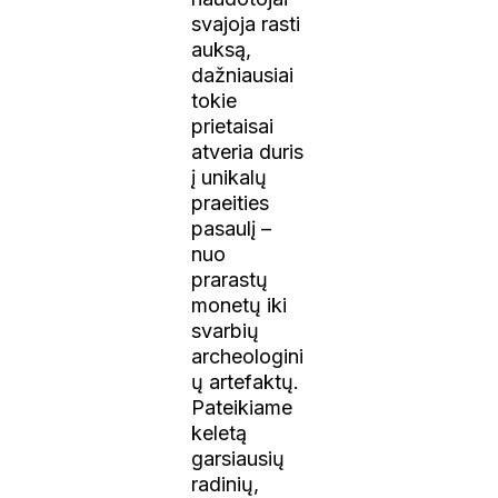
svajoja rasti
auksą,
dažniausiai
tokie
prietaisai
atveria duris
į unikalų
praeities
pasaulį –
nuo
prarastų
monetų iki
svarbių
archeologini
ų artefaktų.
Pateikiame
keletą
garsiausių
radinių,