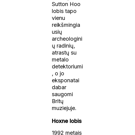
Sutton Hoo
lobis tapo
vienu
reikšmingia
usių
archeologini
ų radinių,
atrastų su
metalo
detektoriumi
, o jo
eksponatai
dabar
saugomi
Britų
muziejuje.
Hoxne lobis
1992 metais