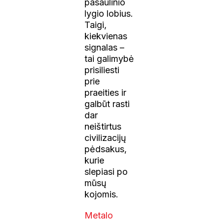
pasaulinio
lygio lobius.
Taigi,
kiekvienas
signalas –
tai galimybė
prisiliesti
prie
praeities ir
galbūt rasti
dar
neištirtus
civilizacijų
pėdsakus,
kurie
slepiasi po
mūsų
kojomis.
Metalo