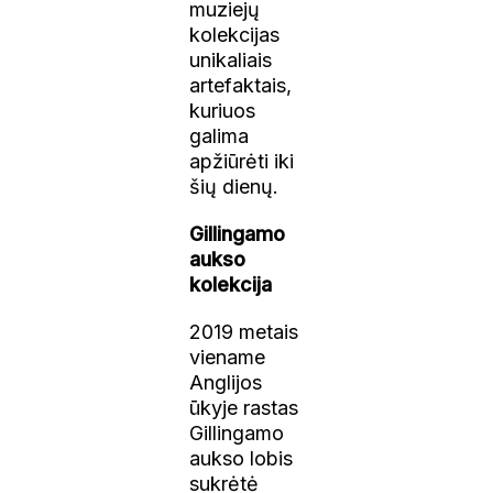
muziejų
kolekcijas
unikaliais
artefaktais,
kuriuos
galima
apžiūrėti iki
šių dienų.
Gillingamo
aukso
kolekcija
2019 metais
viename
Anglijos
ūkyje rastas
Gillingamo
aukso lobis
sukrėtė