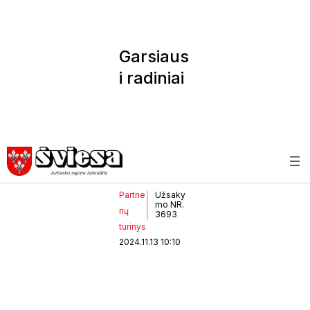
Garsiaus
i radiniai
su
metalo
detektor
iumi
Partne
Užsaky
mo NR.
rių
3693
turinys
2024.11.13 10:10