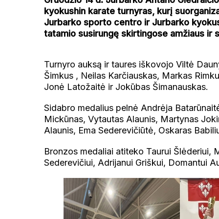
kyokushin karate turnyras, kurį suorganiz
Jurbarko sporto centro ir Jurbarko kyokush
tatamio susirungę skirtingose amžiaus ir s
Turnyro auksą ir taures iškovojo Viltė Dau
Šimkus , Neilas Karčiauskas, Markas Rimku
Jonė Latožaitė ir Jokūbas Šimanauskas.
Sidabro medalius pelnė Andrėja Batarūnait
Mickūnas, Vytautas Alaunis, Martynas Jokim
Alaunis, Ema Sederevičiūtė, Oskaras Babili
Bronzos medaliai atiteko Taurui Šlėderiui, M
Sederevičiui, Adrijanui Griškui, Domantui Au