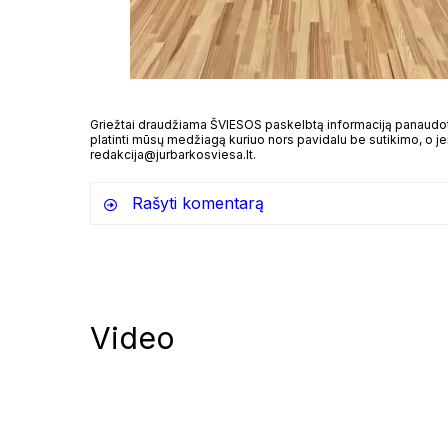
Griežtai draudžiama ŠVIESOS paskelbtą informaciją panaudoti 
platinti mūsų medžiagą kuriuo nors pavidalu be sutikimo, o jei
redakcija@jurbarkosviesa.lt.
Rašyti komentarą
Video