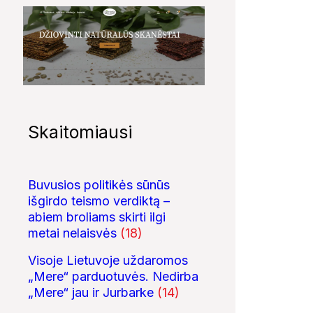
Skaitomiausi
Buvusios politikės sūnūs
išgirdo teismo verdiktą –
abiem broliams skirti ilgi
metai nelaisvės
(18)
Visoje Lietuvoje uždaromos
„Mere“ parduotuvės. Nedirba
„Mere“ jau ir Jurbarke
(14)