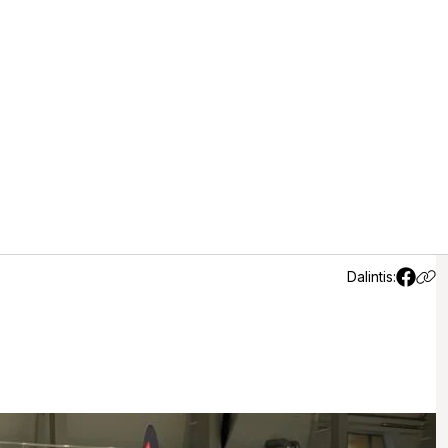
žėsi tarpusavyje
Dalintis: