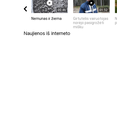
00:46
01:52
Nemunas ir žiema
Girtutėlis vairuotojas
N
norėjo pasigrožėti
p
mišku
Naujienos iš interneto