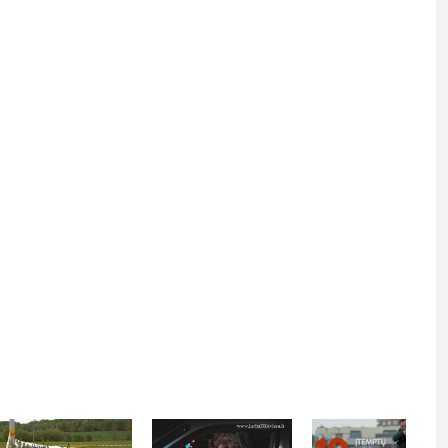
 email.
Kviečiame gerbti kitus asmenis, vengti patyčių, niekinimo,