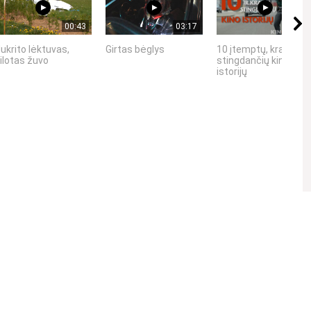
00:43
03:17
15:45
ukrito lėktuvas,
Girtas bėglys
10 įtemptų, kraują
ilotas žuvo
stingdančių kino
istorijų