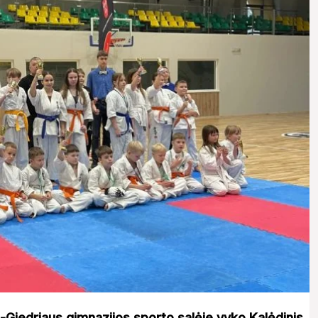
-Giedriaus gimnazijos sporto salėje vyko Kalėdinis