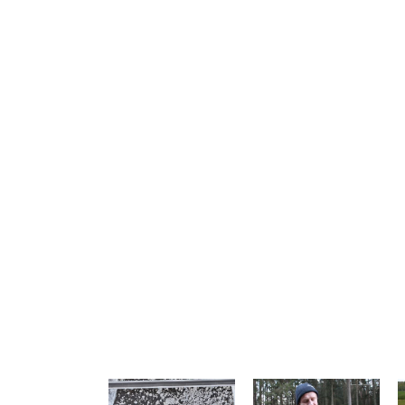
Notify me of follow-up comments by
Notify me of new posts by email.
Komentuodami esate atsakingi už išsakytas mintis. 
nekurstyti neapykantos ir susipriešinimo.