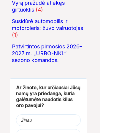
Vyrą pražudė atlėkęs
girtuoklis
(4)
Susidūrė automobilis ir
motoroleris: žuvo vairuotojas
(1)
Patvirtintos pirmosios 2026–
2027 m. „URBO-NKL“
sezono komandos.
Ar žinote, kur arčiausiai Jūsų
namų yra priedanga, kuria
galėtumėte naudotis kilus
oro pavojui?
Žinau