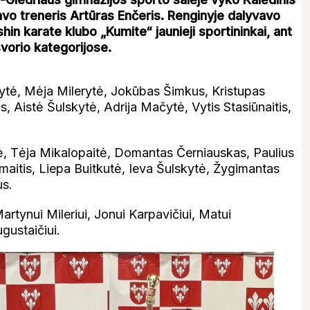
avo treneris Artūras Enčeris. Renginyje dalyvavo
in karate klubo „Kumite“ jaunieji sportininkai, ant
vorio kategorijose.
nytė, Mėja Milerytė, Jokūbas Šimkus, Kristupas
s, Aistė
Šulskytė, Adrija Mačytė, Vytis Stasiūnaitis,
ė, Tėja Mikalopaitė, Domantas Černiauskas, Paulius
aitis, Liepa Buitkutė, Ieva Šulskytė, Žygimantas
us.
artynui Mileriui, Jonui Karpavičiui, Matui
gustaičiui.