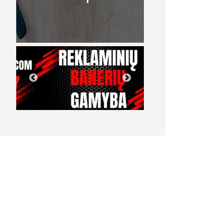
00:36
01:52
Girdžių užtvankoje -
JKL mergaitės - šokių
Narkotikų platin
skenduolis maiše su
studija 'ERA'
sulaikymas Jur
pririšta plyta