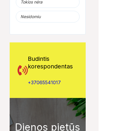
Tokios nėra
Nesidomiu
Budintis
korespondentas
+37065541017
Dienos pietūs