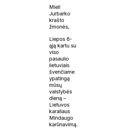
Mieli
Jurbarko
krašto
žmonės,
Liepos 6-
ąją kartu su
viso
pasaulio
lietuviais
švenčiame
ypatingą
mūsų
valstybės
dieną –
Lietuvos
karaliaus
Mindaugo
karūnavimą.