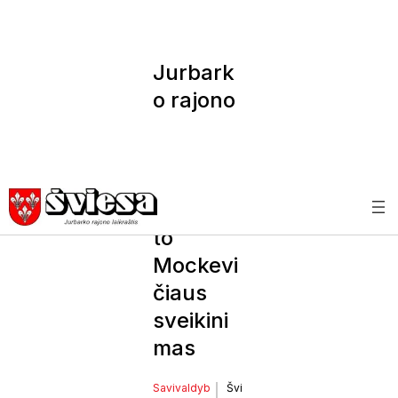
Jurbark
o rajono
savivald
ybės
mero
Skirman
to
Mockevi
čiaus
sveikini
mas
Savivaldyb
Švi