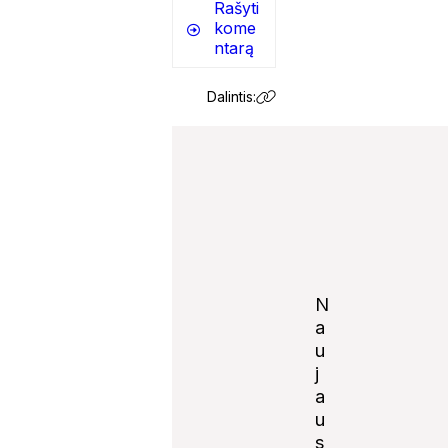
Rašyti
kome
ntarą
Dalintis:
N
a
u
j
Notify
a
me of
u
follow-
s