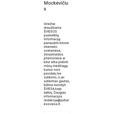
Mockevičiu
s
Griežtai
draudžiama
ŠVIESOS
paskelbtą
informaciją
panaudoti kitose
interneto
svetainėse,
žiniasklaidos
priemonėse ar
kitur arba platinti
mūsų medžiagą
kuriuo nors
pavidalu be
sutikimo, o jei
sutikimas gautas,
būtina nurodyti
ŠVIESĄ kaip
šaltinį. Daugiau
informacijos
redakcija@jurbar
kosviesa.lt.