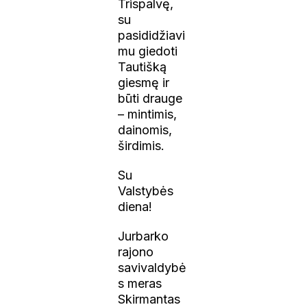
Trispalvę,
su
pasididžiavi
mu giedoti
Tautišką
giesmę ir
būti drauge
– mintimis,
dainomis,
širdimis.
Su
Valstybės
diena!
Jurbarko
rajono
savivaldybė
s meras
Skirmantas