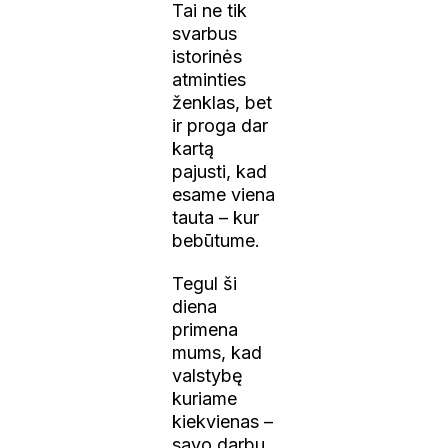
Tai ne tik
svarbus
istorinės
atminties
ženklas, bet
ir proga dar
kartą
pajusti, kad
esame viena
tauta – kur
bebūtume.
Tegul ši
diena
primena
mums, kad
valstybę
kuriame
kiekvienas –
savo darbu,