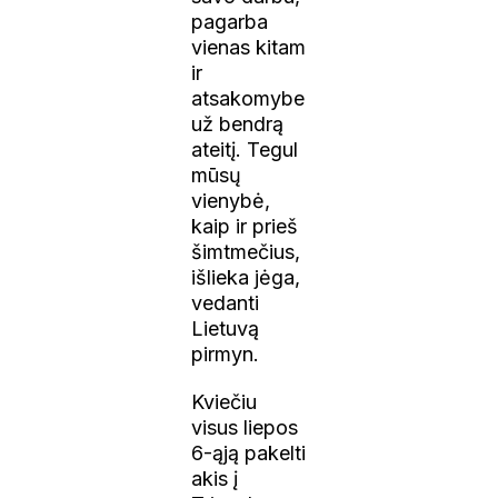
pagarba
vienas kitam
ir
atsakomybe
už bendrą
ateitį. Tegul
mūsų
vienybė,
kaip ir prieš
šimtmečius,
išlieka jėga,
vedanti
Lietuvą
pirmyn.
Kviečiu
visus liepos
6-ąją pakelti
akis į