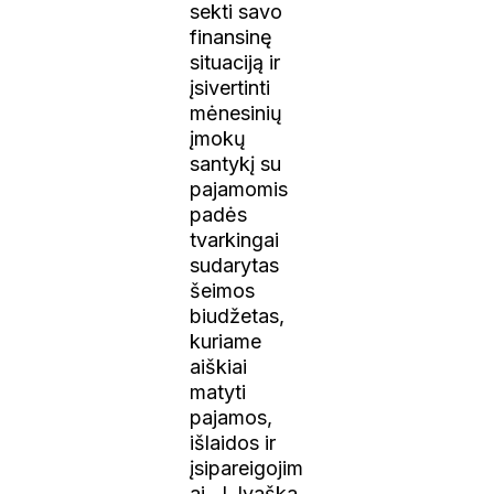
sekti savo
finansinę
situaciją ir
įsivertinti
mėnesinių
įmokų
santykį su
pajamomis
padės
tvarkingai
sudarytas
šeimos
biudžetas,
kuriame
aiškiai
matyti
pajamos,
išlaidos ir
įsipareigojim
ai. J. Ivaška