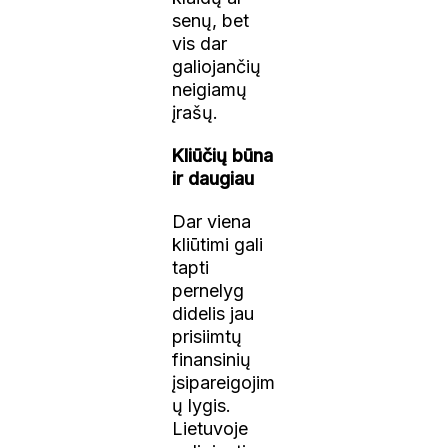
senų, bet
vis dar
galiojančių
neigiamų
įrašų.
Kliūčių būna
ir daugiau
Dar viena
kliūtimi gali
tapti
pernelyg
didelis jau
prisiimtų
finansinių
įsipareigojim
ų lygis.
Lietuvoje