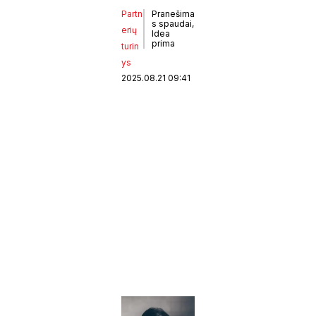
Partn
Pranešima
s spaudai,
erių
Idea
prima
turin
ys
2025.08.21 09:41