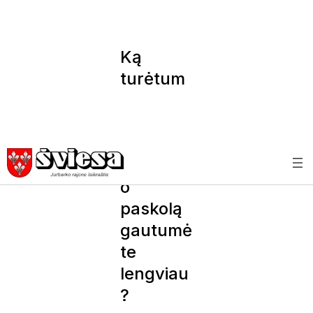
Ką
turėtum
ėte
žinoti,
kad
vartojim
o
paskolą
gautumė
te
lengviau
?