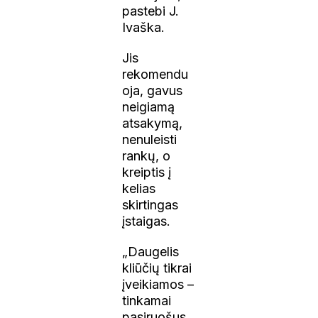
pastebi J.
Ivaška.
Jis
rekomendu
oja, gavus
neigiamą
atsakymą,
nenuleisti
rankų, o
kreiptis į
kelias
skirtingas
įstaigas.
„Daugelis
kliūčių tikrai
įveikiamos –
tinkamai
pasiruošus,