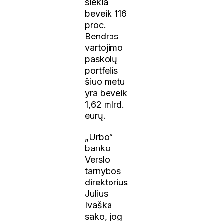
siekia
beveik 116
proc.
Bendras
vartojimo
paskolų
portfelis
šiuo metu
yra beveik
1,62 mlrd.
eurų.
„Urbo“
banko
Verslo
tarnybos
direktorius
Julius
Ivaška
sako, jog