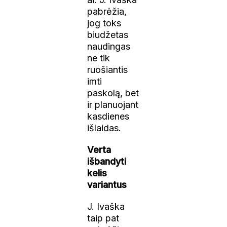
pabrėžia,
jog toks
biudžetas
naudingas
ne tik
ruošiantis
imti
paskolą, bet
ir planuojant
kasdienes
išlaidas.
Verta
išbandyti
kelis
variantus
J. Ivaška
taip pat