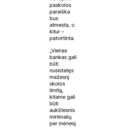
paskolos
paraiška
bus
atmesta, o
kitur –
patvirtinta.
„Vienas
bankas gali
būti
nusistatęs
mažesnį
skolos
limitą,
kitame gali
būti
aukštesnis
minimalių
per mėnesį