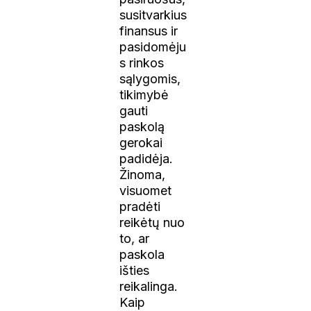
susitvarkius
finansus ir
pasidomėju
s rinkos
sąlygomis,
tikimybė
gauti
paskolą
gerokai
padidėja.
Žinoma,
visuomet
pradėti
reikėtų nuo
to, ar
paskola
išties
reikalinga.
Kaip