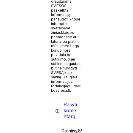
draudžiama
ŠVIESOS
paskelbtą
informaciją
panaudoti kitose
interneto
svetainėse,
žiniasklaidos
priemonėse ar
kitur arba platinti
mūsų medžiagą
kuriuo nors
pavidalu be
sutikimo, o jei
sutikimas gautas,
būtina nurodyti
ŠVIESĄ kaip
šaltinį. Daugiau
informacijos
redakcija@jurbar
kosviesa.lt.
Rašyti
kome
ntarą
Dalintis: