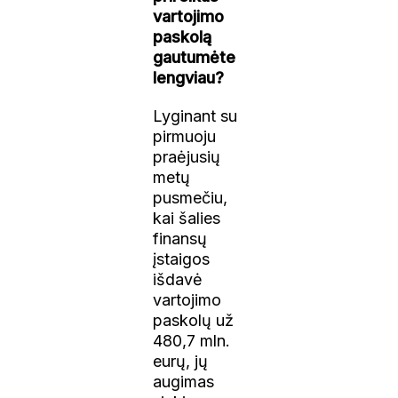
vartojimo
paskolą
gautumėte
lengviau?
Lyginant su
pirmuoju
praėjusių
metų
pusmečiu,
kai šalies
finansų
įstaigos
išdavė
vartojimo
paskolų už
480,7 mln.
eurų, jų
augimas