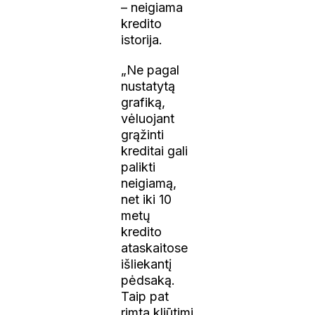
– neigiama
kredito
istorija.
„Ne pagal
nustatytą
grafiką,
vėluojant
grąžinti
kreditai gali
palikti
neigiamą,
net iki 10
metų
kredito
ataskaitose
išliekantį
pėdsaką.
Taip pat
rimta kliūtimi