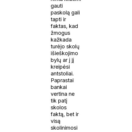
gauti
paskolą gali
tapti ir
faktas, kad
žmogus
kažkada
turėjo skolų
išieškojimo
bylų ar į jį
kreipėsi
antstoliai.
Paprastai
bankai
vertina ne
tik patį
skolos
faktą, bet ir
visą
skolinimosi