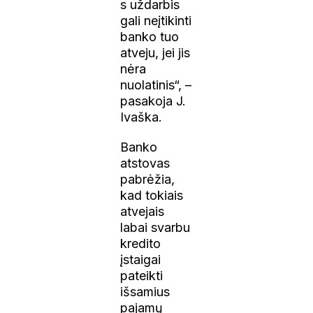
s uždarbis
gali neįtikinti
banko tuo
atveju, jei jis
nėra
nuolatinis“, –
pasakoja J.
Ivaška.
Banko
atstovas
pabrėžia,
kad tokiais
atvejais
labai svarbu
kredito
įstaigai
pateikti
išsamius
pajamų