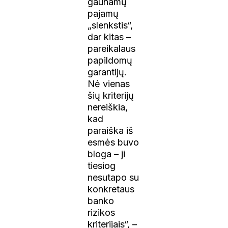
gaunamų
pajamų
„slenkstis“,
dar kitas –
pareikalaus
papildomų
garantijų.
Nė vienas
šių kriterijų
nereiškia,
kad
paraiška iš
esmės buvo
bloga – ji
tiesiog
nesutapo su
konkretaus
banko
rizikos
kriterijais“, –