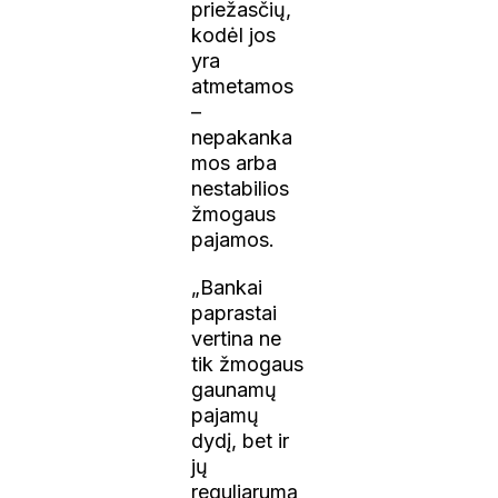
priežasčių,
kodėl jos
yra
atmetamos
–
nepakanka
mos arba
nestabilios
žmogaus
pajamos.
„Bankai
paprastai
vertina ne
tik žmogaus
gaunamų
pajamų
dydį, bet ir
jų
reguliarumą