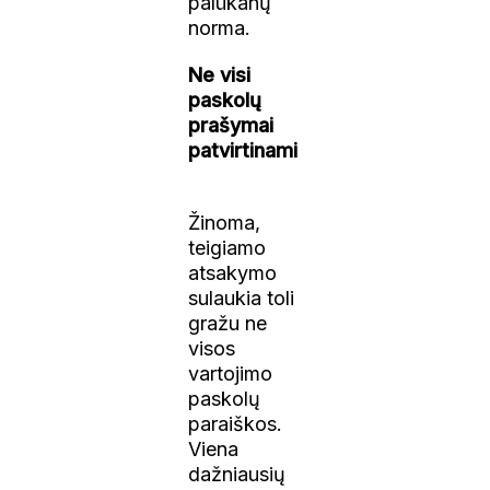
palūkanų
norma.
Ne visi
paskolų
prašymai
patvirtinami
Žinoma,
teigiamo
atsakymo
sulaukia toli
gražu ne
visos
vartojimo
paskolų
paraiškos.
Viena
dažniausių