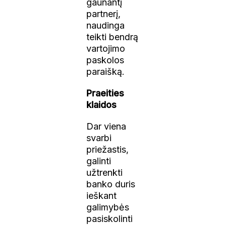
gaunantį
partnerį,
naudinga
teikti bendrą
vartojimo
paskolos
paraišką.
Praeities
klaidos
Dar viena
svarbi
priežastis,
galinti
užtrenkti
banko duris
ieškant
galimybės
pasiskolinti