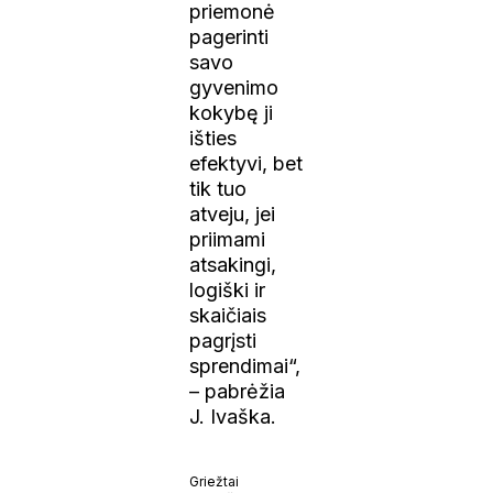
priemonė
pagerinti
savo
gyvenimo
kokybę ji
išties
efektyvi, bet
tik tuo
atveju, jei
priimami
atsakingi,
logiški ir
skaičiais
pagrįsti
sprendimai“,
– pabrėžia
J. Ivaška.
Griežtai