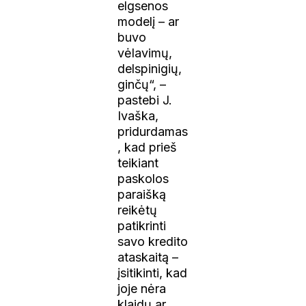
elgsenos
modelį – ar
buvo
vėlavimų,
delspinigių,
ginčų“, –
pastebi J.
Ivaška,
pridurdamas
, kad prieš
teikiant
paskolos
paraišką
reikėtų
patikrinti
savo kredito
ataskaitą –
įsitikinti, kad
joje nėra
klaidų ar