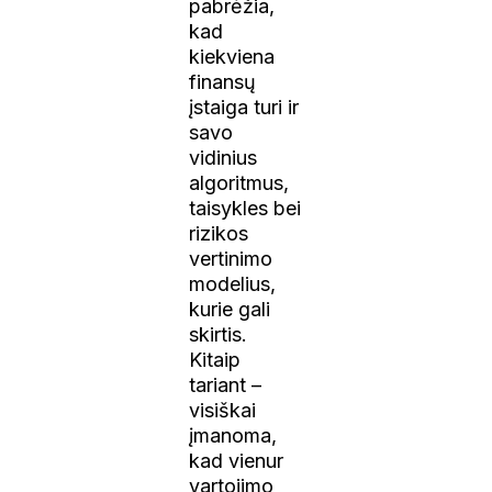
pabrėžia,
kad
kiekviena
finansų
įstaiga turi ir
savo
vidinius
algoritmus,
taisykles bei
rizikos
vertinimo
modelius,
kurie gali
skirtis.
Kitaip
tariant –
visiškai
įmanoma,
kad vienur
vartojimo