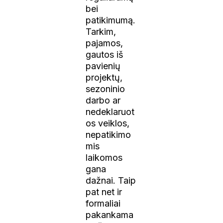
bei
patikimumą.
Tarkim,
pajamos,
gautos iš
pavienių
projektų,
sezoninio
darbo ar
nedeklaruot
os veiklos,
nepatikimo
mis
laikomos
gana
dažnai. Taip
pat net ir
formaliai
pakankama