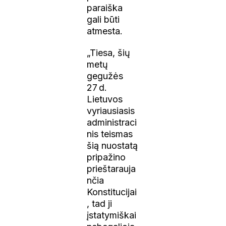
paraiška
gali būti
atmesta.
„Tiesa, šių
metų
gegužės
27 d.
Lietuvos
vyriausiasis
administraci
nis teismas
šią nuostatą
pripažino
prieštarauja
nčia
Konstitucijai
, tad ji
įstatymiškai