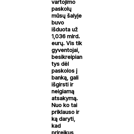
vartojimo
paskolų
mūsų šalyje
buvo
išduota už
1,036 mlrd.
eurų. Vis tik
gyventojai,
besikreipian
tys dėl
paskolos į
banką, gali
išgirsti ir
neigiamą
atsakymą.
Nuo ko tai
priklauso ir
ką daryti,
kad
prireikus