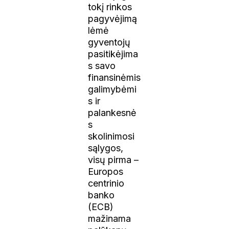
tokį rinkos
pagyvėjimą
lėmė
gyventojų
pasitikėjima
s savo
finansinėmis
galimybėmi
s ir
palankesnė
s
skolinimosi
sąlygos,
visų pirma –
Europos
centrinio
banko
(ECB)
mažinama