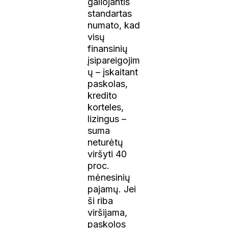
galiojantis
standartas
numato, kad
visų
finansinių
įsipareigojim
ų – įskaitant
paskolas,
kredito
korteles,
lizingus –
suma
neturėtų
viršyti 40
proc.
mėnesinių
pajamų. Jei
ši riba
viršijama,
paskolos