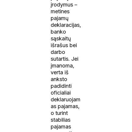
įrodymus –
metines
pajamų
deklaracijas,
banko
sąskaitų
išrašus bei
darbo
sutartis. Jei
įmanoma,
verta iš
anksto
padidinti
oficialiai
deklaruojam
as pajamas,
o turint
stabilias
pajamas