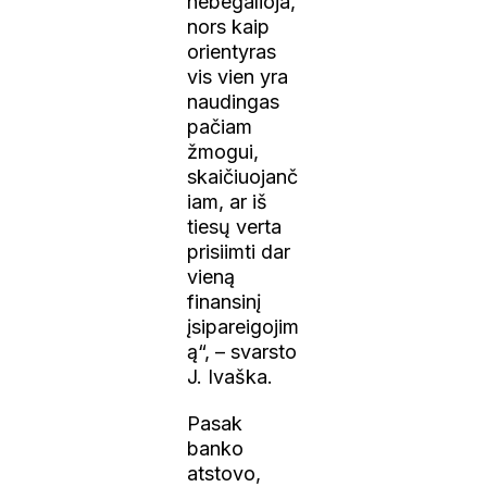
nebegalioja,
nors kaip
orientyras
vis vien yra
naudingas
pačiam
žmogui,
skaičiuojanč
iam, ar iš
tiesų verta
prisiimti dar
vieną
finansinį
įsipareigojim
ą“, – svarsto
J. Ivaška.
Pasak
banko
atstovo,