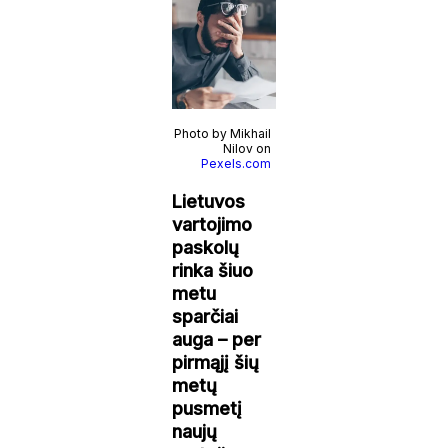
Photo by Mikhail
Nilov on
Pexels.com
Lietuvos
vartojimo
paskolų
rinka šiuo
metu
sparčiai
auga – per
pirmąjį šių
metų
pusmetį
naujų