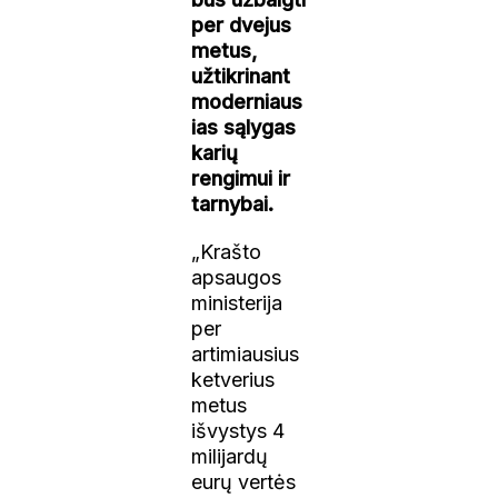
per dvejus
metus,
užtikrinant
moderniaus
ias sąlygas
karių
rengimui ir
tarnybai.
„Krašto
apsaugos
ministerija
per
artimiausius
ketverius
metus
išvystys 4
milijardų
eurų vertės