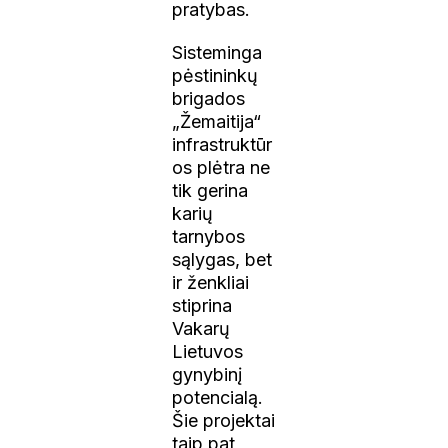
pratybas.
Sisteminga
pėstininkų
brigados
„Žemaitija“
infrastruktūr
os plėtra ne
tik gerina
karių
tarnybos
sąlygas, bet
ir ženkliai
stiprina
Vakarų
Lietuvos
gynybinį
potencialą.
Šie projektai
taip pat