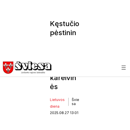
Kęstučio
pėstinin
kų
batalion
e –
naujos
kareivin
ės
Lietuvos
Švie
sa
diena
2025.08.27 13:01