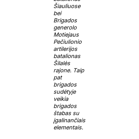
Šiauliuose
bei
Brigados
generolo
Motiejaus
Pečiulionio
artilerijos
batalionas
Šilalės
rajone. Taip
pat
brigados
sudėtyje
veikia
brigados
štabas su
įgalinančiais
elementais.