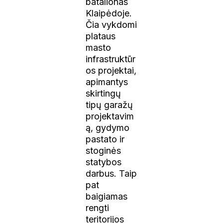
batalionas
Klaipėdoje.
Čia vykdomi
plataus
masto
infrastruktūr
os projektai,
apimantys
skirtingų
tipų garažų
projektavim
ą, gydymo
pastato ir
stoginės
statybos
darbus. Taip
pat
baigiamas
rengti
teritorijos