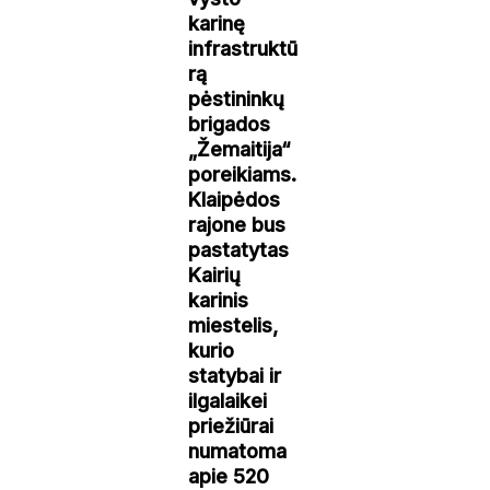
karinę
infrastruktū
rą
pėstininkų
brigados
„Žemaitija“
poreikiams.
Klaipėdos
rajone bus
pastatytas
Kairių
karinis
miestelis,
kurio
statybai ir
ilgalaikei
priežiūrai
numatoma
apie 520