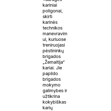
kariniai
poligonai,
skirti
karinės
technikos
manevravim
ui, kuriuose
treniruojasi
pėstininkų
brigados
„Žemaitija“
kariai. Jie
papildo
brigados
mokymo
galimybes ir
užtikrina
kokybiškas
karių