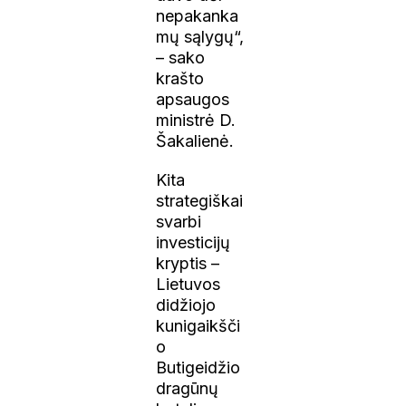
nepakanka
mų sąlygų“,
– sako
krašto
apsaugos
ministrė D.
Šakalienė.
Kita
strategiškai
svarbi
investicijų
kryptis –
Lietuvos
didžiojo
kunigaikšči
o
Butigeidžio
dragūnų