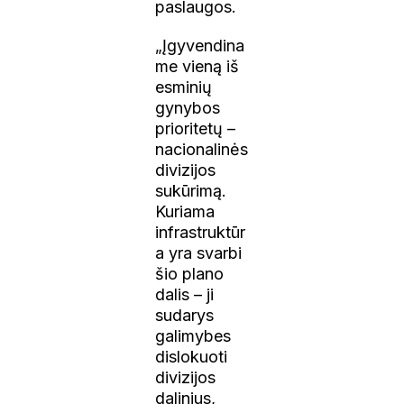
paslaugos.
„Įgyvendina
me vieną iš
esminių
gynybos
prioritetų –
nacionalinės
divizijos
sukūrimą.
Kuriama
infrastruktūr
a yra svarbi
šio plano
dalis – ji
sudarys
galimybes
dislokuoti
divizijos
dalinius,