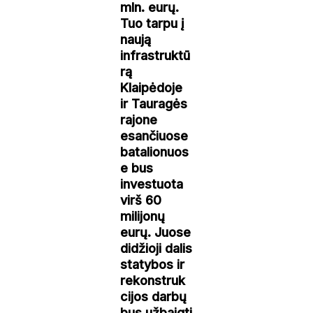
mln. eurų.
Tuo tarpu į
naują
infrastruktū
rą
Klaipėdoje
ir Tauragės
rajone
esančiuose
batalionuos
e bus
investuota
virš 60
milijonų
eurų. Juose
didžioji dalis
statybos ir
rekonstruk
cijos darbų
bus užbaigti