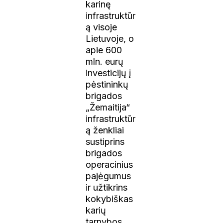
karinę
infrastruktūr
ą visoje
Lietuvoje, o
apie 600
mln. eurų
investicijų į
pėstininkų
brigados
„Žemaitija“
infrastruktūr
ą ženkliai
sustiprins
brigados
operacinius
pajėgumus
ir užtikrins
kokybiškas
karių
tarnybos