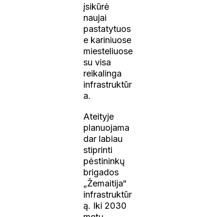
įsikūrė
naujai
pastatytuos
e kariniuose
miesteliuose
su visa
reikalinga
infrastruktūr
a.
Ateityje
planuojama
dar labiau
stiprinti
pėstininkų
brigados
„Žemaitija“
infrastruktūr
ą. Iki 2030
metų