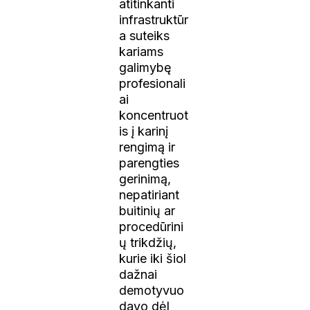
atitinkanti
infrastruktūr
a suteiks
kariams
galimybę
profesionali
ai
koncentruot
is į karinį
rengimą ir
parengties
gerinimą,
nepatiriant
buitinių ar
procedūrini
ų trikdžių,
kurie iki šiol
dažnai
demotyvuo
davo dėl