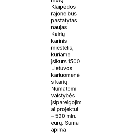
Klaipėdos
rajone bus
pastatytas
naujas
Kairių
karinis
miestelis,
kuriame
įsikurs 1500
Lietuvos
kariuomenė
s karių.
Numatomi
valstybės
įsipareigojim
ai projektui
– 520 mln.
eurų. Suma
apima