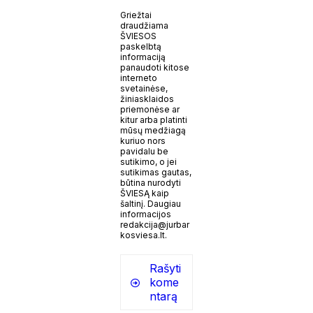
Griežtai
draudžiama
ŠVIESOS
paskelbtą
informaciją
panaudoti kitose
interneto
svetainėse,
žiniasklaidos
priemonėse ar
kitur arba platinti
mūsų medžiagą
kuriuo nors
pavidalu be
sutikimo, o jei
sutikimas gautas,
būtina nurodyti
ŠVIESĄ kaip
šaltinį. Daugiau
informacijos
redakcija@jurbar
kosviesa.lt.
Rašyti
kome
ntarą