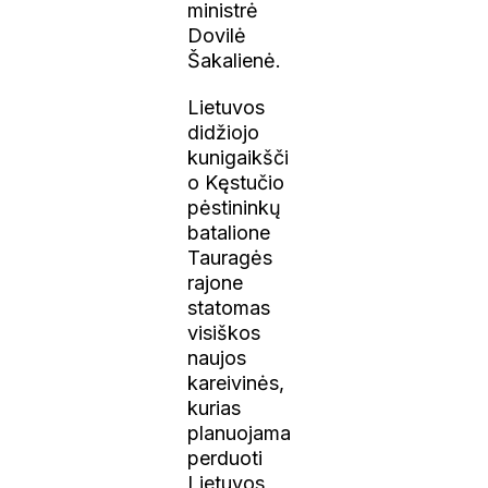
ministrė
Dovilė
Šakalienė.
Lietuvos
didžiojo
kunigaikšči
o Kęstučio
pėstininkų
batalione
Tauragės
rajone
statomas
visiškos
naujos
kareivinės,
kurias
planuojama
perduoti
Lietuvos