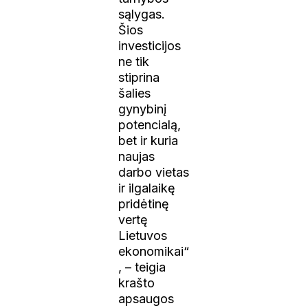
sąlygas.
Šios
investicijos
ne tik
stiprina
šalies
gynybinį
potencialą,
bet ir kuria
naujas
darbo vietas
ir ilgalaikę
pridėtinę
vertę
Lietuvos
ekonomikai“
, – teigia
krašto
apsaugos