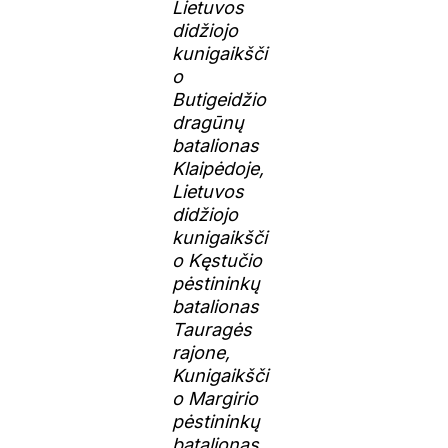
Lietuvos
didžiojo
kunigaikšči
o
Butigeidžio
dragūnų
batalionas
Klaipėdoje,
Lietuvos
didžiojo
kunigaikšči
o Kęstučio
pėstininkų
batalionas
Tauragės
rajone,
Kunigaikšči
o Margirio
pėstininkų
batalionas