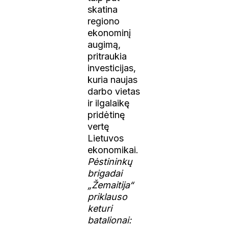
skatina
regiono
ekonominį
augimą,
pritraukia
investicijas,
kuria naujas
darbo vietas
ir ilgalaikę
pridėtinę
vertę
Lietuvos
ekonomikai.
Pėstininkų
brigadai
„Žemaitija“
priklauso
keturi
batalionai: