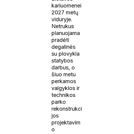
kariuomenei
2027 metų
viduryje.
Netrukus
planuojama
pradėti
degalinės
su plovykla
statybos
darbus, o
šiuo metu
perkamos
valgyklos ir
technikos
parko
rekonstrukci
jos
projektavim
o