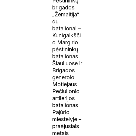
Pėstininkų
brigados
„Žemaitija“
du
batalionai –
Kunigaikšči
o Margirio
pėstininkų
batalionas
Šiauliuose ir
Brigados
generolo
Motiejaus
Pečiulionio
artilerijos
batalionas
Pajūrio
miestelyje –
praėjusiais
metais