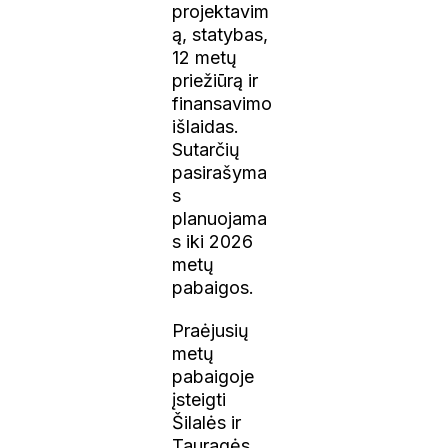
projektavim
ą, statybas,
12 metų
priežiūrą ir
finansavimo
išlaidas.
Sutarčių
pasirašyma
s
planuojama
s iki 2026
metų
pabaigos.
Praėjusių
metų
pabaigoje
įsteigti
Šilalės ir
Tauragės