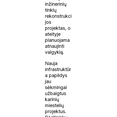
inžinerinių
tinklų
rekonstrukci
jos
projektas, o
ateityje
planuojama
atnaujinti
valgyklą.
Nauja
infrastruktūr
a papildys
jau
sėkmingai
užbaigtus
karinių
miestelių
projektus.