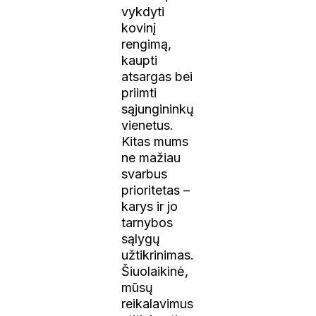
vykdyti
kovinį
rengimą,
kaupti
atsargas bei
priimti
sąjungininkų
vienetus.
Kitas mums
ne mažiau
svarbus
prioritetas –
karys ir jo
tarnybos
sąlygų
užtikrinimas.
Šiuolaikinė,
mūsų
reikalavimus