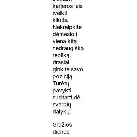
karjeros leis
įveikti
kliūtis.
Nekreipkite
dėmesio į
vieną kitą
nedraugišką
repliką,
drąsiai
ginkite savo
poziciją.
Turėtų
pavykti
susitarti dėl
svarbių
dalykų.
G ražios
dienos!