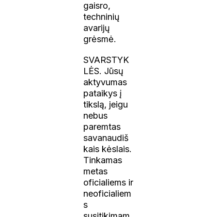
gaisro,
techninių
avarijų
grėsmė.
SVARSTYK
LĖS. Jūsų
aktyvumas
pataikys į
tikslą, jeigu
nebus
paremtas
savanaudiš
kais kėslais.
Tinkamas
metas
oficialiems ir
neoficialiem
s
susitikimam