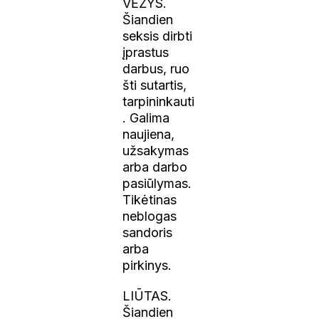
VĖŽYS.
Šiandien
seksis dirbti
įprastus
darbus,
ruo
šti sutartis,
tarpininkauti
. Galima
naujiena,
užsakymas
arba darbo
pasiūlymas.
Tikėtinas
neblogas
sandoris
arba
pirkinys.
LIŪTAS.
Šiandien