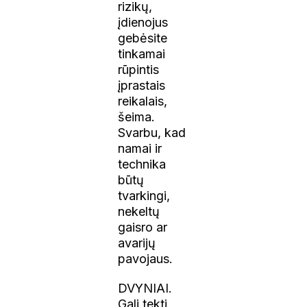
rizikų,
įdienojus
gebėsite
tinkamai
rūpintis
įprastais
reikalais,
šeima.
Svarbu, kad
namai ir
technika
būtų
tvarkingi,
nekeltų
gaisro ar
avarijų
pavojaus.
DVYNIAI.
Gali tekti