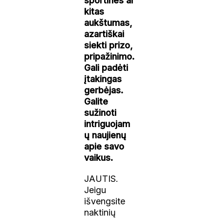
sportines ar
kitas
aukštumas,
azartiškai
siekti prizo,
pripažinimo.
Gali padėti
įtakingas
gerbėjas.
Galite
sužinoti
intriguojam
ų naujienų
apie savo
vaikus.
JAUTIS.
Jeigu
išvengsite
naktinių