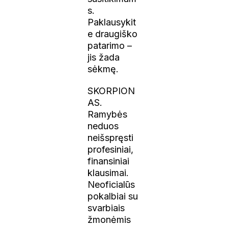
s.
Paklausykit
e draugiško
patarimo –
jis žada
sėkmę.
SKORPION
AS.
Ramybės
neduos
neišspręsti
profesiniai,
finansiniai
klausimai.
Neoficialūs
pokalbiai su
svarbiais
žmonėmis