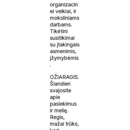
organizacin
ei veiklai, ir
moksliniams
darbams.
Tikėtini
susitikimai
su įtakingais
asmenimis,
įžymybėmis
.
OŽIARAGIS.
Šiandien
svajosite
apie
pasiekimus
ir meilę.
Regis,
mažai trūks,