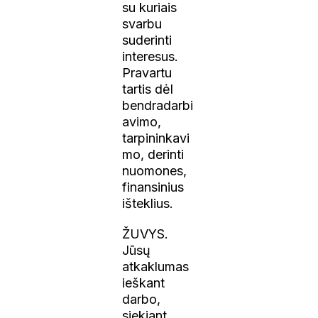
su kuriais
svarbu
suderinti
interesus.
Pravartu
tartis dėl
bendradarbi
avimo,
tarpininkavi
mo, derinti
nuomones,
finansinius
išteklius.
ŽUVYS.
Jūsų
atkaklumas
ieškant
darbo,
siekiant