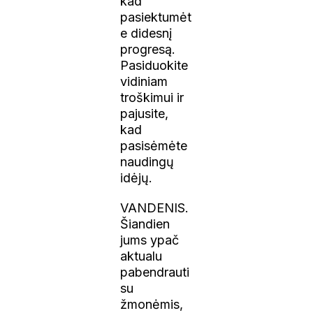
kad
pasiektumėt
e didesnį
progresą.
Pasiduokite
vidiniam
troškimui ir
pajusite,
kad
pasisėmėte
naudingų
idėjų.
VANDENIS.
Šiandien
jums ypač
aktualu
pabendrauti
su
žmonėmis,