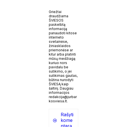
Griežtai
draudžiama
ŠVIESOS
paskelbtą
informaciją
panaudoti kitose
interneto
svetainėse,
žiniasklaidos
priemonėse ar
kitur arba platinti
mūsų medžiagą
kuriuo nors
pavidalu be
sutikimo, o jei
sutikimas gautas,
būtina nurodyti
ŠVIESĄ kaip
šaltinį. Daugiau
informacijos
redakcija@jurbar
kosviesa.lt.
Rašyti
kome
ntarą