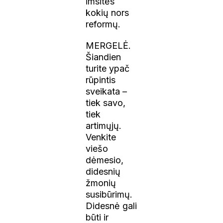
imsitės
kokių nors
reformų.
MERGELĖ.
Šiandien
turite ypač
rūpintis
sveikata –
tiek savo,
tiek
artimųjų.
Venkite
viešo
dėmesio,
didesnių
žmonių
susibūrimų.
Didesnė gali
būti ir