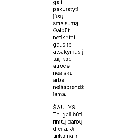
gali
pakurstyti
jūsų
smalsumą.
Galbūt
netikėtai
gausite
atsakymus į
tai, kad
atrodė
neaišku
arba
neišsprendž
iama.
ŠAULYS.
Tai gali būti
rimtų darbų
diena. Ji
tinkama ir