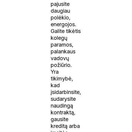
pajusite
daugiau
polėkio,
energojos.
Galite tikėtis
kolegų
paramos,
palankaus
vadovų
požiūrio.
Yra
tikimybė,
kad
įsidarbinsite,
sudarysite
naudingą
kontraktą,
gausite
kreditą arba