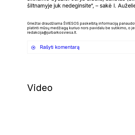
šiltnamyje juk nedeginsite“, – sakė I. Auželi
Griežtai draudžiama ŠVIESOS paskelbtą informaciją panaudoti 
platinti mūsų medžiagą kuriuo nors pavidalu be sutikimo, o jei
redakcija@jurbarkosviesa.lt.
Rašyti komentarą
Video