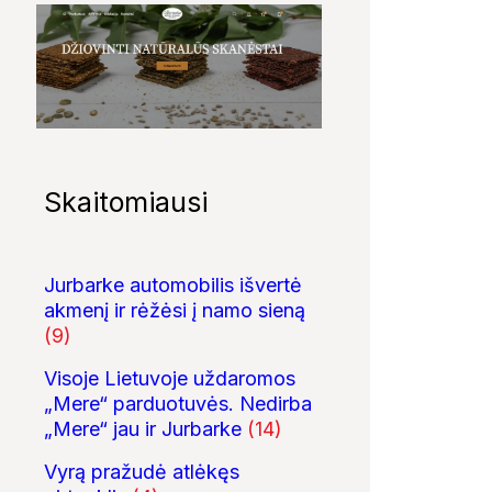
Skaitomiausi
Jurbarke automobilis išvertė
akmenį ir rėžėsi į namo sieną
(9)
Visoje Lietuvoje uždaromos
„Mere“ parduotuvės. Nedirba
„Mere“ jau ir Jurbarke
(14)
Vyrą pražudė atlėkęs