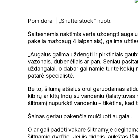
Pomidorai | „Shutterstock“ nuotr.
Šaltesnėmis naktimis verta uždengti augalu
pakelia maždaug 4 laipsniais), galima užtiest
„Augalus galima uždengti ir pirktiniais gaubt
vazonais, dubenėliais ar pan. Seniau pasitar
uždangalai, o dabar gal namie turite kokių n
patarė specialistė.
Be to, šilumą atšalus orui garuodamas atidu
kibirų ar kitų indų su vandeniu (laistytuvas
šiltnamį nupurkšti vandeniu – tikėtina, kad 
Šalnas geriau pakenčia mulčiuoti augalai.
O ar gali padėti vakare šiltnamyje deginama
šiltnamio dydžio. Jei jis didelis, aukštas (ši