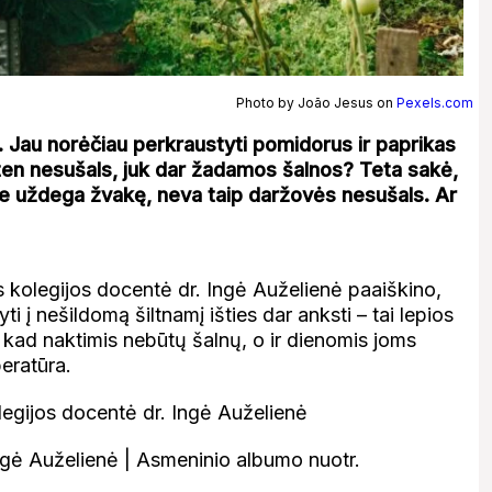
Photo by João Jesus on
Pexels.com
. Jau norėčiau perkraustyti pomidorus ir paprikas
e ten nesušals, juk dar žadamos šalnos? Teta sakė,
je uždega žvakę, neva taip daržovės nesušals. Ar
s kolegijos docentė dr. Ingė Auželienė paaiškino,
 į nešildomą šiltnamį išties dar anksti – tai lepios
kad naktimis nebūtų šalnų, o ir dienomis joms
eratūra.
Ingė Auželienė | Asmeninio albumo nuotr.