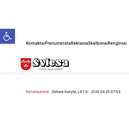
Open toolbar
Kontaktai
Prenumerata
Reklama
Skelbimai
Renginiai
Klausiate – atsakome. 
augalams nesušalti?
Bendraukime
Gintarė Kairytė, LRT.lt
2025.04.25 07:53