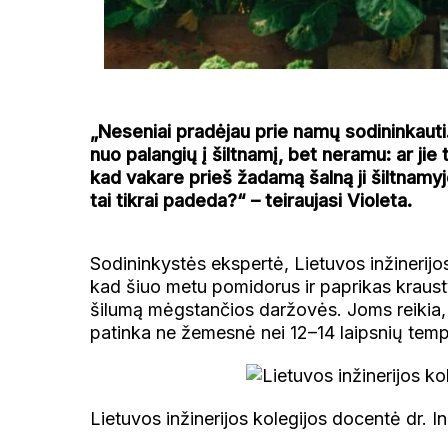
„Neseniai pradėjau prie namų sodininkauti
nuo palangių į šiltnamį, bet neramu: ar ji
kad vakare prieš žadamą šalną ji šiltnamy
tai tikrai padeda?“ – teiraujasi Violeta.
Sodininkystės ekspertė, Lietuvos inžinerijo
kad šiuo metu pomidorus ir paprikas kraustyti
šilumą mėgstančios daržovės. Joms reikia, 
patinka ne žemesnė nei 12–14 laipsnių temp
Lietuvos inžinerijos kolegijos docentė dr. 