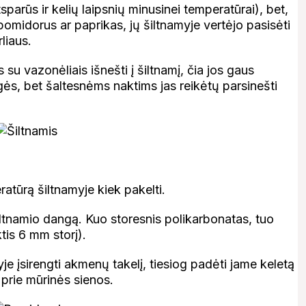
atsparūs ir kelių laipsnių minusinei temperatūrai), bet,
i pomidorus ar paprikas, jų šiltnamyje vertėjo pasisėti
liaus.
 su vazonėliais išnešti į šiltnamį, čia jos gaus
s, bet šaltesnėms naktims jas reikėtų parsinešti
atūrą šiltnamyje kiek pakelti.
iltnamio dangą. Kuo storesnis polikarbonatas, tuo
ktis 6 mm storį).
je įsirengti akmenų takelį, tiesiog padėti jame keletą
 prie mūrinės sienos.