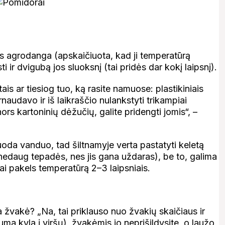
s agrodanga (apskaičiuota, kad ji temperatūrą
i ir dvigubą jos sluoksnį (tai pridės dar kokį laipsnį).
ais ar tiesiog tuo, ką rasite namuose: plastikiniais
naudavo ir iš laikraščio nulankstyti trikampiai
ors kartoninių dėžučių, galite pridengti jomis“, –
oda vanduo, tad šiltnamyje verta pastatyti keletą
 nedaug tepadės, nes jis gana uždaras), be to, galima
tai pakels temperatūrą 2–3 laipsniais.
 žvakė? „Na, tai priklauso nuo žvakių skaičiaus ir
luma kyla į viršų), žvakėmis jo neprišildysite, o laužo