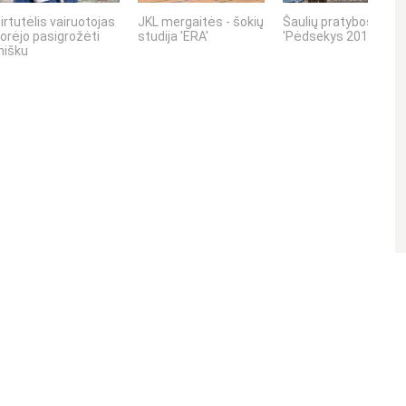
irtutėlis vairuotojas
JKL mergaitės - šokių
Šaulių pratybos
orėjo pasigrožėti
studija 'ERA'
'Pėdsekys 2016'
išku