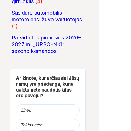
girtuoklis
(4)
Susidūrė automobilis ir
motoroleris: žuvo vairuotojas
(1)
Patvirtintos pirmosios 2026–
2027 m. „URBO-NKL“
sezono komandos.
Ar žinote, kur arčiausiai Jūsų
namų yra priedanga, kuria
galėtumėte naudotis kilus
oro pavojui?
Žinau
Tokios nėra