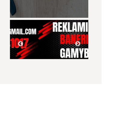
Lapiuko ir šuns
Dingusios mergaitės
Girdžių užtvanko
susitikimas
paieška Mosteikiuose
skenduolis maiš
pririšta plyta