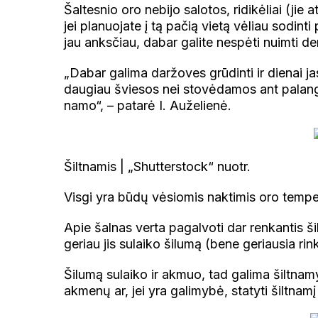
Šaltesnio oro nebijo salotos, ridikėliai (jie 
jei planuojate į tą pačią vietą vėliau sodint
jau anksčiau, dabar galite nespėti nuimti der
„Dabar galima daržoves grūdinti ir dienai jas
daugiau šviesos nei stovėdamos ant palangė
namo“, – patarė I. Auželienė.
Šiltnamis | „Shutterstock“ nuotr.
Visgi yra būdų vėsiomis naktimis oro temper
Apie šalnas verta pagalvoti dar renkantis š
geriau jis sulaiko šilumą (bene geriausia rin
Šilumą sulaiko ir akmuo, tad galima šiltnamy
akmenų ar, jei yra galimybė, statyti šiltnamį