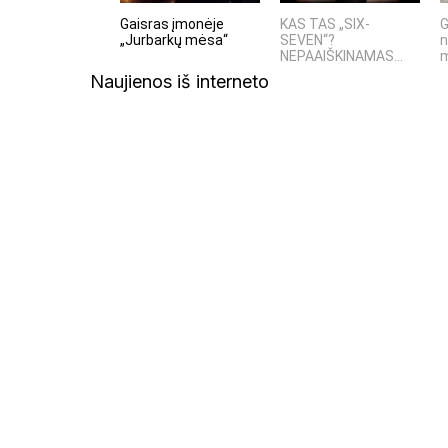
Gaisras įmonėje
KAS TAS „SIX-
G
„Jurbarkų mėsa“
SEVEN“?
n
NEPAAIŠKINAMAS...
m
Naujienos iš interneto