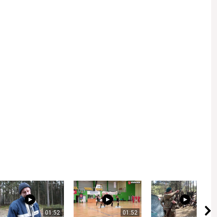
 email.
Kviečiame gerbti kitus asmenis, vengti patyčių, niekinimo,
01:52
01:52
02:46