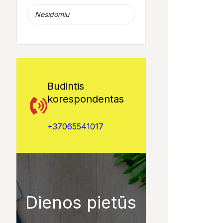
Nesidomiu
Budintis
korespondentas
+37065541017
Dienos pietūs
00:33
01:12