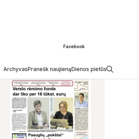
Facebook
Archyvas
Pranešk naujieną
Dienos pietūs