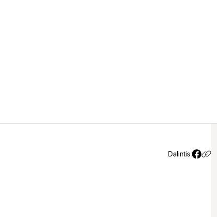
Ar žvakė šiltnamyje padės
Dalintis: