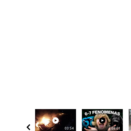
Notify me of follow-up comments by
Notify me of new posts by email.
Komentuodami esate atsakingi už išsakytas mintis. 
nekurstyti neapykantos ir susipriešinimo.
03:54
08:01