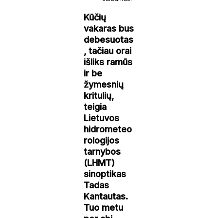
Kūčių
vakaras bus
debesuotas
, tačiau orai
išliks ramūs
ir be
žymesnių
kritulių,
teigia
Lietuvos
hidrometeo
rologijos
tarnybos
(LHMT)
sinoptikas
Tadas
Kantautas.
Tuo metu