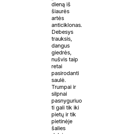
dieną iš
šiaurės
artės
anticiklonas.
Debesys
trauksis,
dangus
giedrės,
nušvis taip
retai
pasirodanti
saulė.
Trumpai ir
silpnai
pasnyguriuo
ti gali tik iki
pietų ir tik
pietinėje
šalies