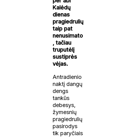
per abi
Kalėdų
dienas
pragiedrulių
taip pat
nenusimato
, tačiau
truputėlį
sustiprės
vėjas.
Antradienio
naktį dangų
dengs
tankūs
debesys,
žymesnių
pragiedrulių
pasirodys
tik paryčiais