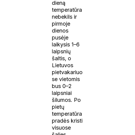
dieną
temperatūra
nebekils ir
pirmoje
dienos
pusėje
laikysis 1–6
laipsnių
šaltis, o
Lietuvos
pietvakariuo
se vietomis
bus 0–2
laipsniai
šilumos. Po
pietų
temperatūra
pradės kristi
visuose
šalies