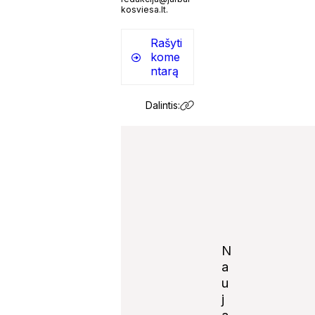
kosviesa.lt.
Rašyti
kome
ntarą
Dalintis:
N
a
u
j
Notify