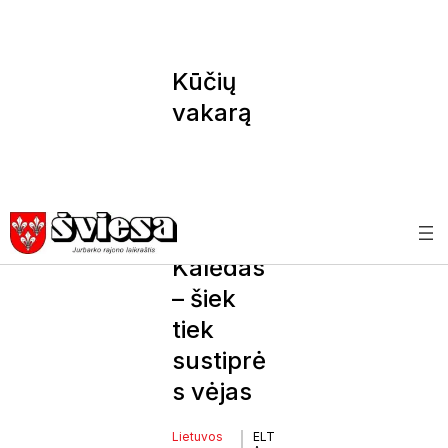
Kūčių
vakarą
dangus
bus
debesuo
tas, per
Kalėdas
– šiek
tiek
sustiprė
s vėjas
Lietuvos
ELT