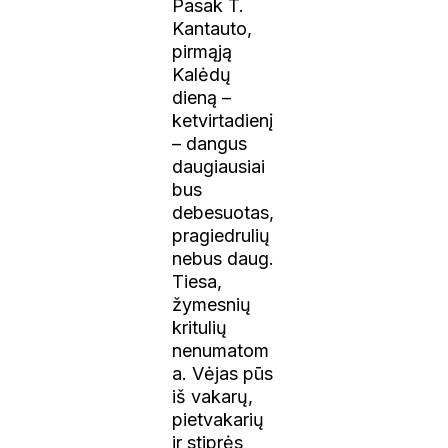
Pasak T.
Kantauto,
pirmąją
Kalėdų
dieną –
ketvirtadienį
– dangus
daugiausiai
bus
debesuotas,
pragiedrulių
nebus daug.
Tiesa,
žymesnių
kritulių
nenumatom
a. Vėjas pūs
iš vakarų,
pietvakarių
ir stiprės