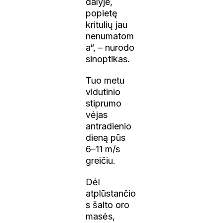
dalyje,
popietę
kritulių jau
nenumatom
a“, – nurodo
sinoptikas.
Tuo metu
vidutinio
stiprumo
vėjas
antradienio
dieną pūs
6–11 m/s
greičiu.
Dėl
atplūstančio
s šalto oro
masės,