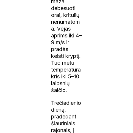
mažai
debesuoti
orai, kritulių
nenumatom
a. Vėjas
aprims iki 4–
9 m/s ir
pradės
keisti kryptį.
Tuo metu
temperatūra
kris iki 5–10
laipsnių
šalčio.
Trečiadienio
dieną,
pradedant
šiauriniais
rajonais, į