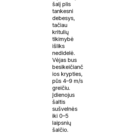
šalį plis
tankesni
debesys,
tačiau
kritulių
tikimybė
išliks
nedidelė.
Vėjas bus
besikeičianč
ios krypties,
pūs 4–9 m/s
greičiu.
Įdienojus
šaltis
sušvelnės
iki 0–5
laipsnių
šalčio.