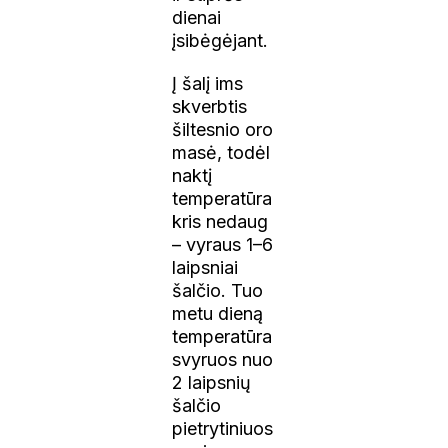
dienai
įsibėgėjant.
Į šalį ims
skverbtis
šiltesnio oro
masė, todėl
naktį
temperatūra
kris nedaug
– vyraus 1–6
laipsniai
šalčio. Tuo
metu dieną
temperatūra
svyruos nuo
2 laipsnių
šalčio
pietrytiniuos