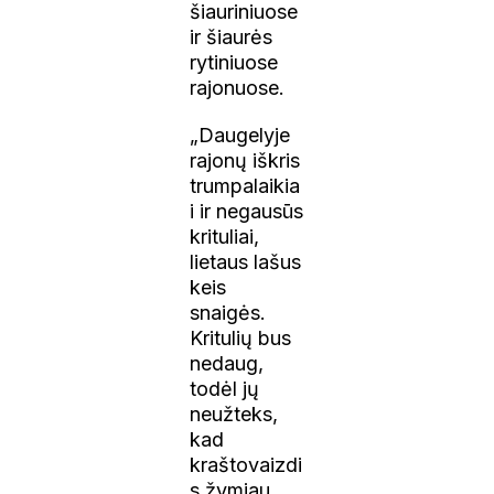
šiauriniuose
ir šiaurės
rytiniuose
rajonuose.
„Daugelyje
rajonų iškris
trumpalaikia
i ir negausūs
krituliai,
lietaus lašus
keis
snaigės.
Kritulių bus
nedaug,
todėl jų
neužteks,
kad
kraštovaizdi
s žymiau