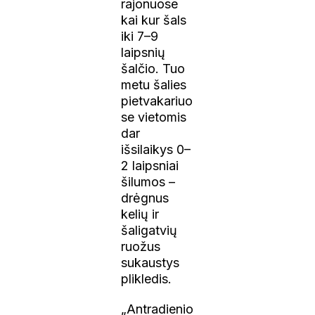
rajonuose
kai kur šals
iki 7–9
laipsnių
šalčio. Tuo
metu šalies
pietvakariuo
se vietomis
dar
išsilaikys 0–
2 laipsniai
šilumos –
drėgnus
kelių ir
šaligatvių
ruožus
sukaustys
plikledis.
„Antradienio