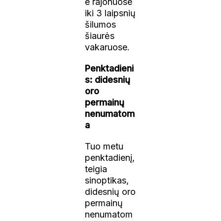
e rajonuose
iki 3 laipsnių
šilumos
šiaurės
vakaruose.
Penktadieni
s: didesnių
oro
permainų
nenumatom
a
Tuo metu
penktadienį,
teigia
sinoptikas,
didesnių oro
permainų
nenumatom