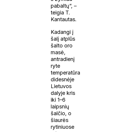
pabaltų“, –
teigia T.
Kantautas.
Kadangi į
šalį atplūs
šalto oro
masė,
antradienį
ryte
temperatūra
didesnėje
Lietuvos
dalyje kris
iki 1–6
laipsnių
šalčio, o
šiaurės
rytiniuose