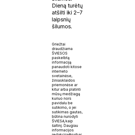
Dieną turėtų
atšilti iki 2–7
laipsnių
šilumos.
Griežtai
draudžiama
ŠVIESOS
paskelbtą
informaciją
panaudoti kitose
interneto
svetainėse,
žiniasklaidos
priemonėse ar
kitur arba platinti
mūsų medžiagą
kuriuo nors
pavidalu be
sutikimo, o jei
sutikimas gautas,
būtina nurodyti
ŠVIESĄ kaip
šaltinį. Daugiau
informacijos
redakcija@jurbar