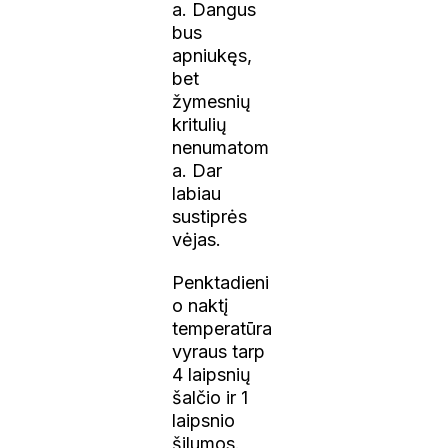
a. Dangus
bus
apniukęs,
bet
žymesnių
kritulių
nenumatom
a. Dar
labiau
sustiprės
vėjas.
Penktadieni
o naktį
temperatūra
vyraus tarp
4 laipsnių
šalčio ir 1
laipsnio
šilumos.