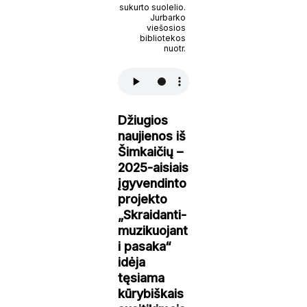
sukurto suolelio.
Jurbarko
viešosios
bibliotekos
nuotr.
Džiugios
naujienos iš
Šimkaičių –
2025-aisiais
įgyvendinto
projekto
„Skraidanti-
muzikuojant
i pasaka“
idėja
tęsiama
kūrybiškais