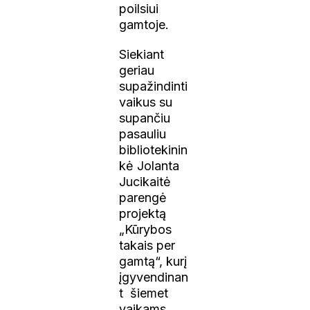
poilsiui
gamtoje.
Siekiant
geriau
supažindinti
vaikus su
supančiu
pasauliu
bibliotekinin
kė Jolanta
Jucikaitė
parengė
projektą
„Kūrybos
takais per
gamtą“, kurį
įgyvendinan
t šiemet
vaikams