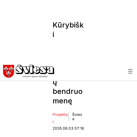
Kūrybišk
i
sumany
mai
vienija
Šimkaiči
ų
bendruo
menę
Projekta
Švies
a
i
2026.06.03 07:16