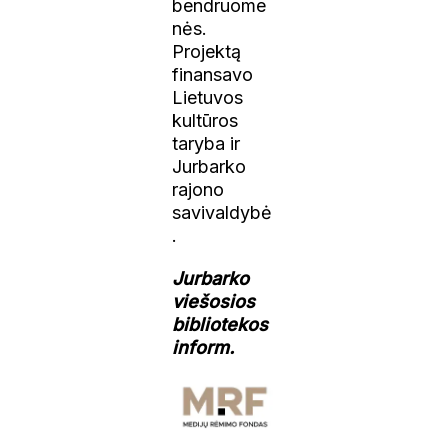
bendruome
nės.
Projektą
finansavo
Lietuvos
kultūros
taryba ir
Jurbarko
rajono
savivaldybė
.
Jurbarko
viešosios
bibliotekos
inform.