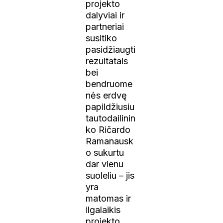
projekto
dalyviai ir
partneriai
susitiko
pasidžiaugti
rezultatais
bei
bendruome
nės erdvę
papildžiusiu
tautodailinin
ko Ričardo
Ramanausk
o sukurtu
dar vienu
suoleliu – jis
yra
matomas ir
ilgalaikis
projekto