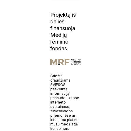
Projektą iš
dalies
finansuoja
Medijų
rėmimo
fondas
Griežtai
draudžiama
ŠVIESOS
paskelbtą
informaciją
panaudoti kitose
interneto
svetainėse,
žiniasklaidos
priemonėse ar
kitur arba platinti
mūsų medžiagą
kuriuo nors