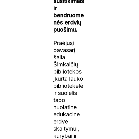
susitikimais
ir
bendruome
nės erdvių
puošimu.
Praėjusį
pavasarį
šalia
Šimkaičių
bibliotekos
įkurta lauko
bibliotekėlė
ir suolelis
tapo
nuolatine
edukacine
erdve
skaitymui,
kūrybai ir