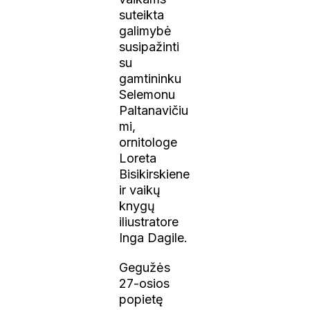
suteikta
galimybė
susipažinti
su
gamtininku
Selemonu
Paltanavičiu
mi,
ornitologe
Loreta
Bisikirskiene
ir vaikų
knygų
iliustratore
Inga Dagile.
Gegužės
27-osios
popietę