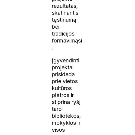
rezultatas,
skatinantis
tęstinumą
bei
tradicijos
formavimąsi
.
Įgyvendinti
projektai
prisideda
prie vietos
kultūros
plėtros ir
stiprina ryšį
tarp
bibliotekos,
mokyklos ir
visos