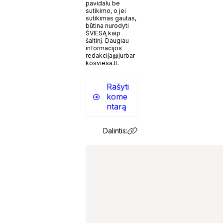
pavidalu be
sutikimo, o jei
sutikimas gautas,
būtina nurodyti
ŠVIESĄ kaip
šaltinį. Daugiau
informacijos
redakcija@jurbar
kosviesa.lt.
Rašyti
kome
ntarą
Dalintis: