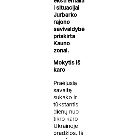
ekstremalia
i situacijai
Jurbarko
rajono
savivaldybė
priskirta
Kauno
zonai.
Mokytis iš
karo
Praėjusią
savaitę
sukako ir
tūkstantis
dienų nuo
tikro karo
Ukrainoje
pradžios. Iš