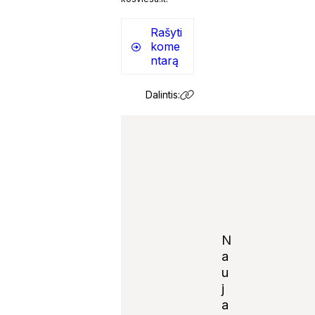
Rašyti
kome
ntarą
Dalintis:
N
a
u
j
Notify
a