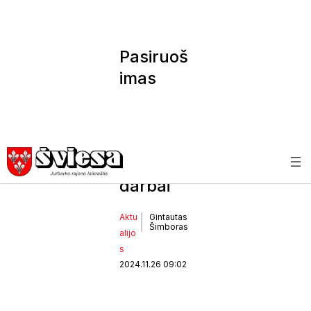
Pasiruoš
imas
valandai
X: vieši ir
nemato
mi
darbai
Aktu
Gintautas
Šimboras
alijo
s
2024.11.26 09:02