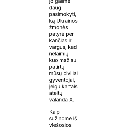
jo galime
daug
pasimokyti,
ką Ukrainos
žmonės
patyrė per
kančias ir
vargus, kad
nelaimių
kuo mažiau
patirtų
mūsų civiliai
gyventojai,
jeigu kartais
ateitų
valanda X.
Kaip
sužinome iš
viešosios