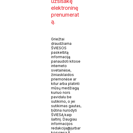
užsisakę
elektroninę
prenumerat
ą.
Griežtai
draudžiama
ŠVIESOS
paskelbtą
informaciją
panaudoti kitose
interneto
svetainėse,
žiniasklaidos
priemonėse ar
kitur arba platinti
mūsų medžiagą
kuriuo nors
pavidalu be
sutikimo, o jei
sutikimas gautas,
būtina nurodyti
ŠVIESĄ kaip
šaltinį. Daugiau
informacijos
redakcija@jurbar
kosviesa.lt.