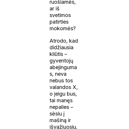
ruošiamės,
ar iš
svetimos
patirties
mokomės?
Atrodo, kad
didžiausia
kliūtis –
gyventojų
abejinguma
s, neva
nebus tos
valandos X,
o jeigu bus,
tai manęs
nepalies –
sėsiu į
mašiną ir
išvažiuosiu.