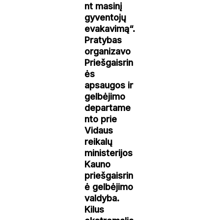
nt masinį
gyventojų
evakavimą“.
Pratybas
organizavo
Priešgaisrin
ės
apsaugos ir
gelbėjimo
departame
nto prie
Vidaus
reikalų
ministerijos
Kauno
priešgaisrin
ė gelbėjimo
valdyba.
Kilus