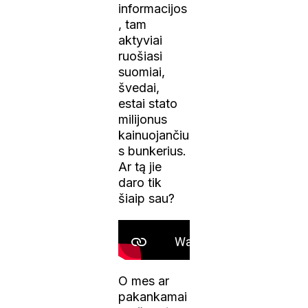
informacijos
, tam
aktyviai
ruošiasi
suomiai,
švedai,
estai stato
milijonus
kainuojančiu
s bunkerius.
Ar tą jie
daro tik
šiaip sau?
O mes ar
pakankamai