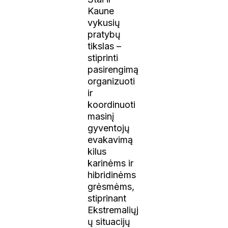
Kaune
vykusių
pratybų
tikslas –
stiprinti
pasirengimą
organizuoti
ir
koordinuoti
masinį
gyventojų
evakavimą
kilus
karinėms ir
hibridinėms
grėsmėms,
stiprinant
Ekstremaliųj
ų situacijų