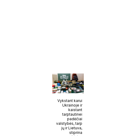
Vykstant karui
Ukrainoje ir
kaistant
tarptautinei
padėčiai
valstybės, tarp
jų ir Lietuva,
stiprina