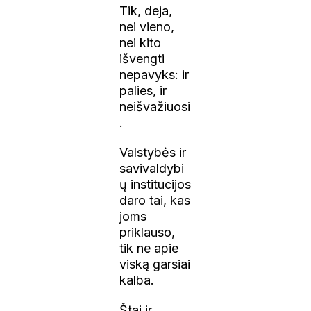
Tik, deja,
nei vieno,
nei kito
išvengti
nepavyks: ir
palies, ir
neišvažiuosi
.
Valstybės ir
savivaldybi
ų institucijos
daro tai, kas
joms
priklauso,
tik ne apie
viską garsiai
kalba.
Štai ir