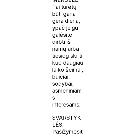
Tai turėtų
būti gana
gera diena,
ypač jeigu
galėsite
dirbti iš
namų arba
tiesiog skirti
kuo daugiau
laiko šeimai,
buičiai,
sodybai,
asmeniniam
s
interesams.
SVARSTYK
LĖS.
Pasižymėsit