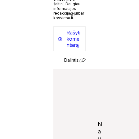
šaltinį. Daugiau
informacijos
redakcija@jurbar
kosviesa.lt.
Rašyti
kome
ntarą
Dalintis:
N
a
u