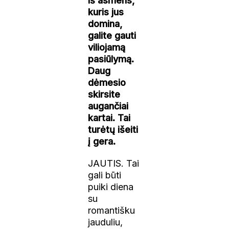
Iš asmens,
kuris jus
domina,
galite gauti
viliojamą
pasiūlymą.
Daug
dėmesio
skirsite
augančiai
kartai. Tai
turėtų išeiti
į gera.
JAUTIS. Tai
gali būti
puiki diena
su
romantišku
jauduliu,