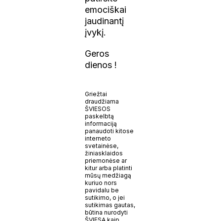
emociškai
jaudinantį
įvykį.
Geros
dienos !
Griežtai
draudžiama
ŠVIESOS
paskelbtą
informaciją
panaudoti kitose
interneto
svetainėse,
žiniasklaidos
priemonėse ar
kitur arba platinti
mūsų medžiagą
kuriuo nors
pavidalu be
sutikimo, o jei
sutikimas gautas,
būtina nurodyti
ŠVIESĄ kaip