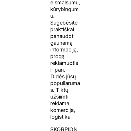
e smalsumu,
kūrybingum
u.
Sugebėsite
praktiškai
panaudoti
gaunamą
informaciją,
progą
reklamuotis
ir pan.
Didės jūsų
populiaruma
s. Tiktų
užsiimti
reklama,
komercija,
logistika.
SKORPION