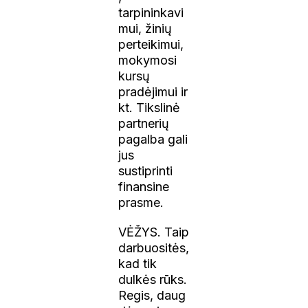
tarpininkavi
mui, žinių
perteikimui,
mokymosi
kursų
pradėjimui ir
kt. Tikslinė
partnerių
pagalba gali
jus
sustiprinti
finansine
prasme.
VĖŽYS. Taip
darbuositės,
kad tik
dulkės rūks.
Regis, daug