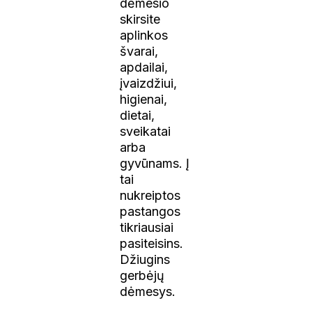
dėmesio
skirsite
aplinkos
švarai,
apdailai,
įvaizdžiui,
higienai,
dietai,
sveikatai
arba
gyvūnams. Į
tai
nukreiptos
pastangos
tikriausiai
pasiteisins.
Džiugins
gerbėjų
dėmesys.