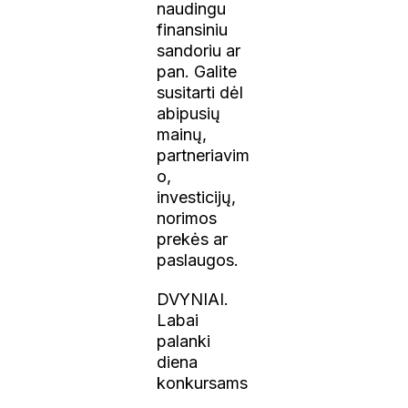
naudingu
finansiniu
sandoriu ar
pan. Galite
susitarti dėl
abipusių
mainų,
partneriavim
o,
investicijų,
norimos
prekės ar
paslaugos.
DVYNIAI.
Labai
palanki
diena
konkursams
,