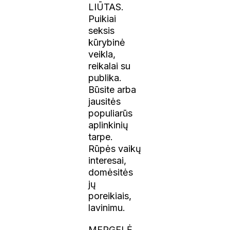
LIŪTAS.
Puikiai
seksis
kūrybinė
veikla,
reikalai su
publika.
Būsite arba
jausitės
populiarūs
aplinkinių
tarpe.
Rūpės vaikų
interesai,
domėsitės
jų
poreikiais,
lavinimu.
MERGELĖ.