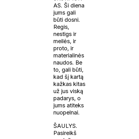
AS. Ši diena
jums gali
būti dosni.
Regis,
nestigs ir
meilės, ir
proto, ir
materialinės
naudos. Be
to, gali būti,
kad šį kartą
kažkas kitas
už jus viską
padarys, o
jums atiteks
nuopelnai.
ŠAULYS.
Pasireikš