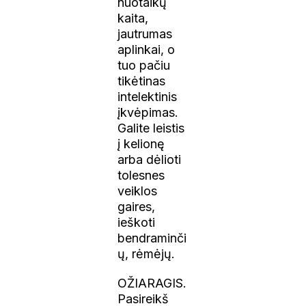
nuotaikų
kaita,
jautrumas
aplinkai, o
tuo pačiu
tikėtinas
intelektinis
įkvėpimas.
Galite leistis
į kelionę
arba dėlioti
tolesnes
veiklos
gaires,
ieškoti
bendraminči
ų, rėmėjų.
OŽIARAGIS.
Pasireikš