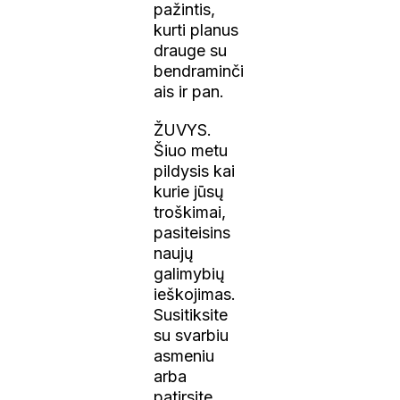
pažintis,
kurti planus
drauge su
bendraminči
ais ir pan.
ŽUVYS.
Šiuo metu
pildysis kai
kurie jūsų
troškimai,
pasiteisins
naujų
galimybių
ieškojimas.
Susitiksite
su svarbiu
asmeniu
arba
patirsite