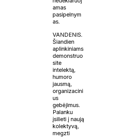
nedeklaruoj
amas
pasipelnym
as.
VANDENIS.
Šiandien
aplinkiniams
demonstruo
site
intelektą,
humoro
jausmą,
organizacini
us
gebėjimus.
Palanku
įsilieti į naują
kolektyvą,
megzti