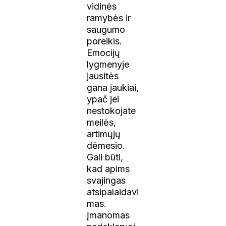
vidinės
ramybės ir
saugumo
poreikis.
Emocijų
lygmenyje
jausitės
gana jaukiai,
ypač jei
nestokojate
meilės,
artimųjų
dėmesio.
Gali būti,
kad apims
svajingas
atsipalaidavi
mas.
Įmanomas