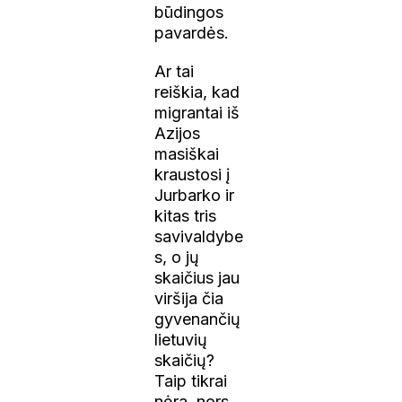
būdingos
pavardės.
Ar tai
reiškia, kad
migrantai iš
Azijos
masiškai
kraustosi į
Jurbarko ir
kitas tris
savivaldybe
s, o jų
skaičius jau
viršija čia
gyvenančių
lietuvių
skaičių?
Taip tikrai
nėra, nors