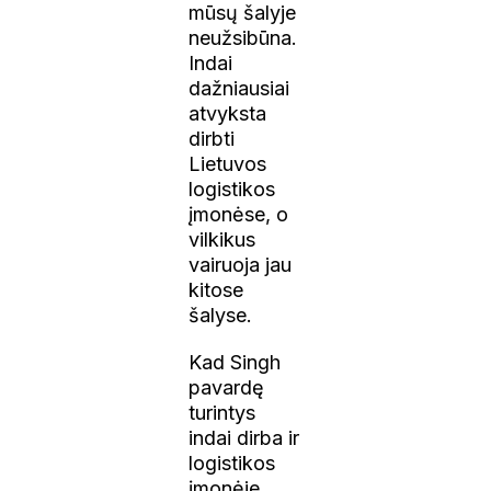
mūsų šalyje
neužsibūna.
Indai
dažniausiai
atvyksta
dirbti
Lietuvos
logistikos
įmonėse, o
vilkikus
vairuoja jau
kitose
šalyse.
Kad Singh
pavardę
turintys
indai dirba ir
logistikos
įmonėje