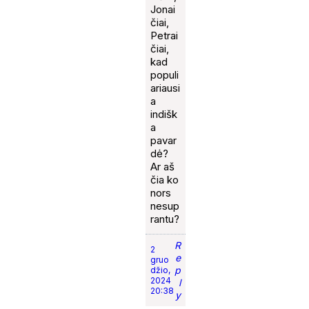
Jonai
čiai,
Petrai
čiai,
kad
populi
ariausi
a
indišk
a
pavar
dė?
Ar aš
čia ko
nors
nesup
rantu?
R
2
e
gruo
p
džio,
2024
l
20:38
y