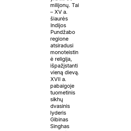
milijonų. Tai
– XV a.
šiaurės
Indijos
Pundžabo
regione
atsiradusi
monoteistin
ė religija,
išpažįstanti
vieną dievą.
XVII a.
pabaigoje
tuometinis
sikhų
dvasinis
lyderis
Gibinas
Singhas