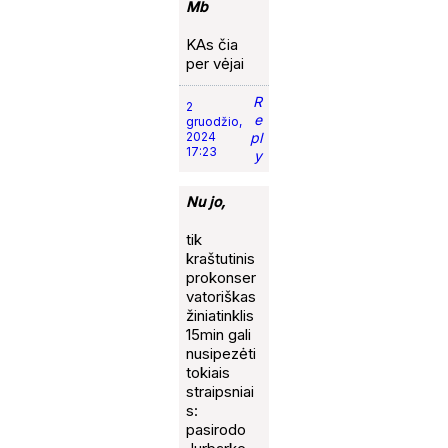
Mb
KAs čia
per vėjai
R
2
e
gruodžio,
2024
pl
17:23
y
Nu jo,
tik
kraštutinis
prokonser
vatoriškas
žiniatinklis
15min gali
nusipezėti
tokiais
straipsniai
s:
pasirodo