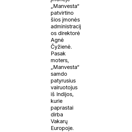
„Manvesta“
patvirtino
šios įmonės
administracij
os direktorė
Agnė
Čyžienė.
Pasak
moters,
„Manvesta“
samdo
patyrusius
vairuotojus
iš Indijos,
kurie
paprastai
dirba
Vakarų
Europoje.