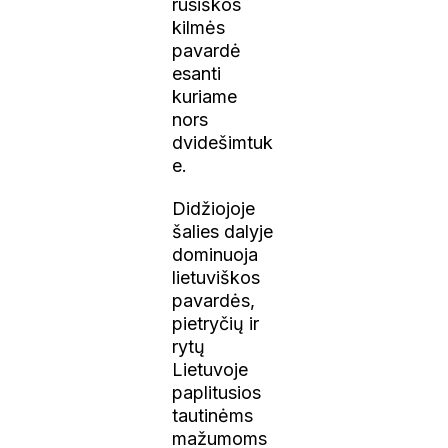
rusiškos
kilmės
pavardė
esanti
kuriame
nors
dvidešimtuk
e.
Didžiojoje
šalies dalyje
dominuoja
lietuviškos
pavardės,
pietryčių ir
rytų
Lietuvoje
paplitusios
tautinėms
mažumoms