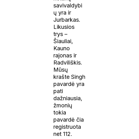
savivaldybi
ų yra ir
Jurbarkas.
Likusios
trys –
Šiauliai,
Kauno
rajonas ir
Radviliškis.
Mūsų
krašte Singh
pavardė yra
pati
dažniausia,
žmonių
tokia
pavardė čia
registruota
net 112.