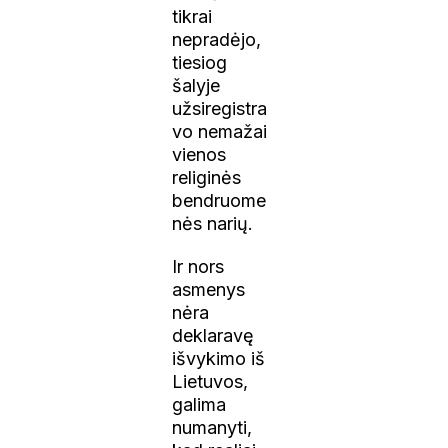
tikrai
nepradėjo,
tiesiog
šalyje
užsiregistra
vo nemažai
vienos
religinės
bendruome
nės narių.
Ir nors
asmenys
nėra
deklaravę
išvykimo iš
Lietuvos,
galima
numanyti,