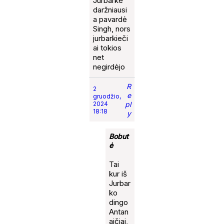
Jurbarke
daržniausi
a pavardė
Singh, nors
jurbarkieči
ai tokios
net
negirdėjo
R
2
e
gruodžio,
2024
pl
18:18
y
Bobut
ė
Tai
kur iš
Jurbar
ko
dingo
Antan
aičiai,