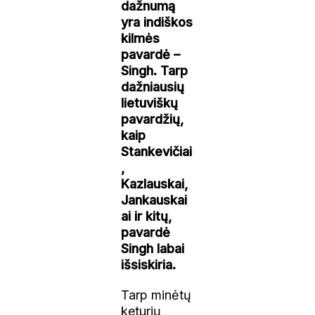
dažnumą
yra indiškos
kilmės
pavardė –
Singh. Tarp
dažniausių
lietuviškų
pavardžių,
kaip
Stankevičiai
,
Kazlauskai,
Jankauskai
ai ir kitų,
pavardė
Singh labai
išsiskiria.
Tarp minėtų
keturių