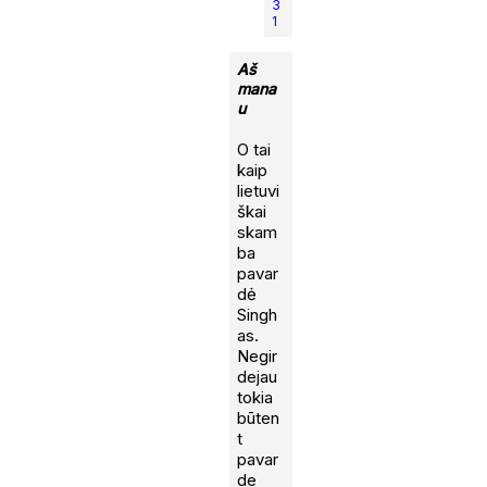
3
1
Aš
mana
u
O tai
kaip
lietuvi
škai
skam
ba
pavar
dė
Singh
as.
Negir
dejau
tokia
būten
t
pavar
de