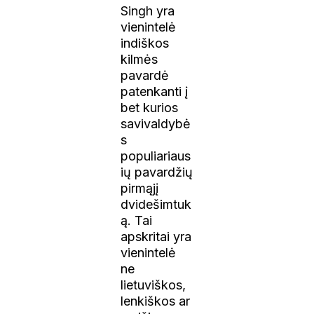
Singh yra
vienintelė
indiškos
kilmės
pavardė
patenkanti į
bet kurios
savivaldybė
s
populiariaus
ių pavardžių
pirmąjį
dvidešimtuk
ą. Tai
apskritai yra
vienintelė
ne
lietuviškos,
lenkiškos ar