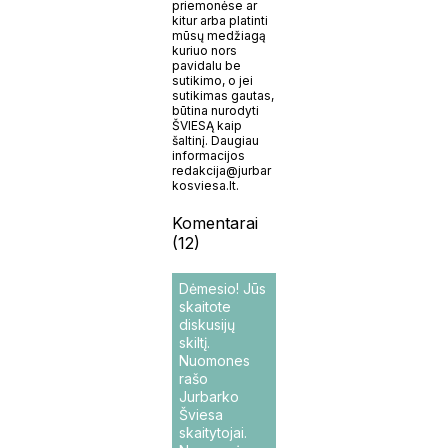
priemonėse ar
kitur arba platinti
mūsų medžiagą
kuriuo nors
pavidalu be
sutikimo, o jei
sutikimas gautas,
būtina nurodyti
ŠVIESĄ kaip
šaltinį. Daugiau
informacijos
redakcija@jurbar
kosviesa.lt.
Komentarai
(12)
Dėmesio! Jūs
skaitote
diskusijų
skiltį.
Nuomones
rašo
Jurbarko
Šviesa
skaitytojai.