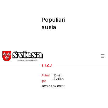
Populiari
ausia
pavardė
Jurbark
o rajone
– indiška
(12)
Aktual
15min,
ŠVIESA
ijos
2024.12.02 09:33