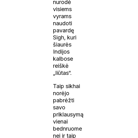
nurodė
visiems
vyrams
naudoti
pavardę
Sigh, kuri
šiaurės
Indijos
kalbose
reiškė
„liūtas“.
Taip sikhai
norėjo
pabrėžti
savo
priklausymą
vienai
bednruome
nei ir taip