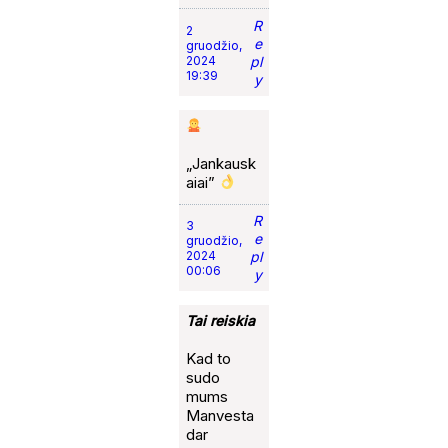
R
2
e
gruodžio,
2024
pl
19:39
y
„Jankausk
aiai”
R
3
e
gruodžio,
2024
pl
00:06
y
Tai reiskia
Kad to
sudo
mums
Manvesta
dar