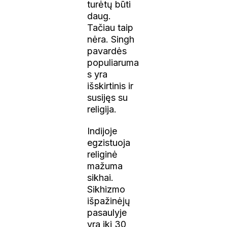
turėtų būti
daug.
Tačiau taip
nėra. Singh
pavardės
populiaruma
s yra
išskirtinis ir
susijęs su
religija.
Indijoje
egzistuoja
religinė
mažuma
sikhai.
Sikhizmo
išpažinėjų
pasaulyje
yra iki 30