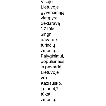
Visoje
Lietuvoje
gyvenamąją
vietą yra
deklaravę
1,7 tūkst.
Singh
pavardę
turinčių
žmonių.
Palyginimui,
populiariaus
ia pavardė
Lietuvoje
yra
Kazlausko,
ją turi 4,2
tūkst.
žmonių.