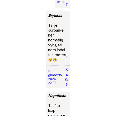
11:56
y
Brylikas
Tai jei
Jurbarke
nėr
normalių
vyrų, tai
nors indai
turi moterų
R
3
e
gruodžio,
2024
pl
22:24
y
Nepatinka
Tai štai
kaip
didinamas