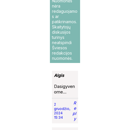
Nuomonės
nėra
redaguojamo
s ar
patikrinamos.
Skaitytojų
diskusijos
turinys
neatspindi
Šviesos
redakcijos
nuomonės.
Algis
Dasigyven
ome…
R
2
e
gruodžio,
2024
pl
15:34
y