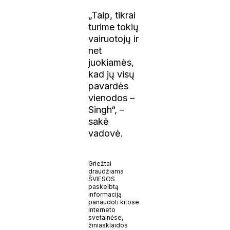
„Taip, tikrai
turime tokių
vairuotojų ir
net
juokiamės,
kad jų visų
pavardės
vienodos –
Singh“, –
sakė
vadovė.
Griežtai
draudžiama
ŠVIESOS
paskelbtą
informaciją
panaudoti kitose
interneto
svetainėse,
žiniasklaidos