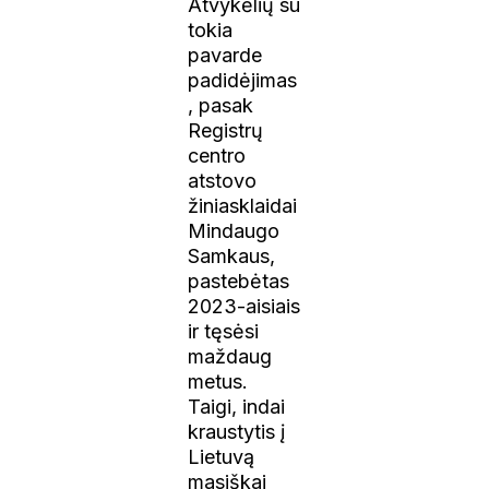
Atvykėlių su
tokia
pavarde
padidėjimas
, pasak
Registrų
centro
atstovo
žiniasklaidai
Mindaugo
Samkaus,
pastebėtas
2023-aisiais
ir tęsėsi
maždaug
metus.
Taigi, indai
kraustytis į
Lietuvą
masiškai