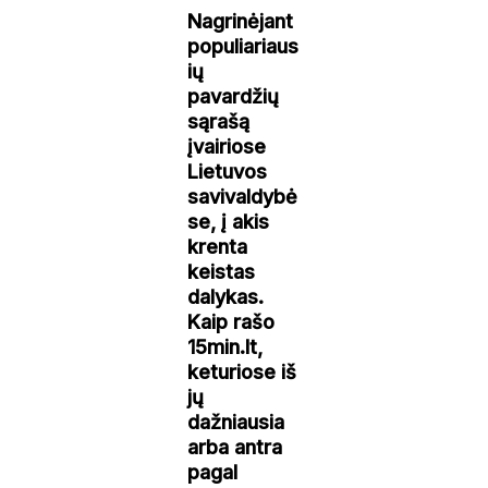
Nagrinėjant
populiariaus
ių
pavardžių
sąrašą
įvairiose
Lietuvos
savivaldybė
se, į akis
krenta
keistas
dalykas.
Kaip rašo
15min.lt,
keturiose iš
jų
dažniausia
arba antra
pagal