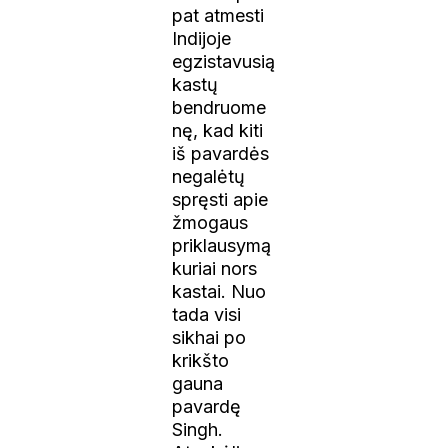
pat atmesti
Indijoje
egzistavusią
kastų
bendruome
nę, kad kiti
iš pavardės
negalėtų
spręsti apie
žmogaus
priklausymą
kuriai nors
kastai. Nuo
tada visi
sikhai po
krikšto
gauna
pavardę
Singh.