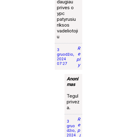
daugiau
prives o
ypc
patyrusiu
riksos
vadeliotoji
u
R
3
e
gruodžio,
2024
pl
07:27
y
Anoni
mas
Tegul
privez
a.
R
3
e
gruo
p
džio,
2024
l