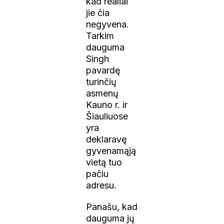
kad realiai
jie čia
negyvena.
Tarkim
dauguma
Singh
pavardę
turinčių
asmenų
Kauno r. ir
Šiauliuose
yra
deklaravę
gyvenamąją
vietą tuo
pačiu
adresu.
Panašu, kad
dauguma jų