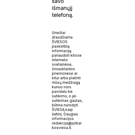
savo
išmanųjį
telefoną.
Griežtai
draudžiama
ŠVIESOS
paskelbtą
informaciją
panaudoti kitose
interneto
svetainėse,
žiniasklaidos
priemonėse ar
kitur arba platinti
mūsų medžiagą
kuriuo nors
pavidalu be
sutikimo, o jei
sutikimas gautas,
būtina nurodyti
ŠVIESĄ kaip
šaltinį. Daugiau
informacijos
redakcija@jurbar
kosviesa.lt.