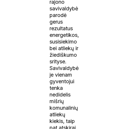
rajono
savivaldybė
parodė
gerus
rezultatus
energetikos,
susisiekimo
bei atliekų ir
žiediškumo
srityse.
Savivaldybė
je vienam
gyventojui
tenka
nedidelis
mišrių
komunalinių
atliekų
kiekis, taip
pat atskirai