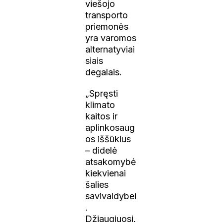
viešojo
transporto
priemonės
yra varomos
alternatyviai
siais
degalais.
„Spręsti
klimato
kaitos ir
aplinkosaug
os iššūkius
– didelė
atsakomybė
kiekvienai
šalies
savivaldybei
.
Džiaugiuosi,