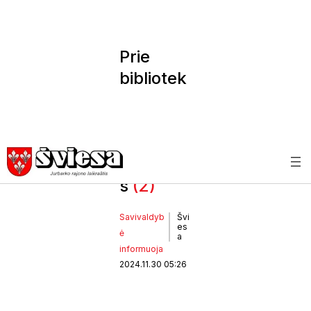
Prie
bibliotek
os –
išmanusi
s
suoliuka
s
(2)
Savivaldyb
Švi
es
ė
a
informuoja
2024.11.30 05:26