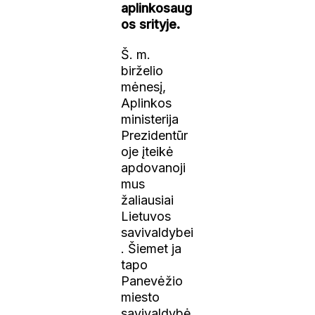
aplinkosaug
os srityje.
Š. m.
birželio
mėnesį,
Aplinkos
ministerija
Prezidentūr
oje įteikė
apdovanoji
mus
žaliausiai
Lietuvos
savivaldybei
. Šiemet ja
tapo
Panevėžio
miesto
savivaldybė