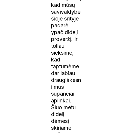
kad mūsų
savivaldybė
šioje srityje
padarė
ypač didelį
proveržį. Ir
toliau
sieksime,
kad
taptumėme
dar labiau
draugiškesn
i mus
supančiai
aplinkai.
Šiuo metu
didelį
dėmesį
skiriame