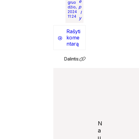
e
gruo
p
džio,
2024
l
11:24
y
Rašyti
kome
ntarą
Dalintis:
N
a
u