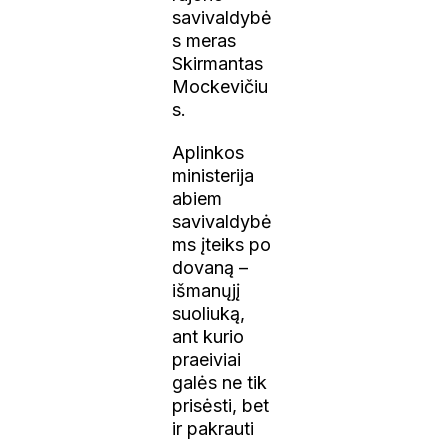
savivaldybė
s meras
Skirmantas
Mockevičiu
s.
Aplinkos
ministerija
abiem
savivaldybė
ms įteiks po
dovaną –
išmanųjį
suoliuką,
ant kurio
praeiviai
galės ne tik
prisėsti, bet
ir pakrauti