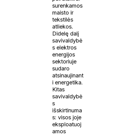
surenkamos
maisto ir
tekstilės
atliekos.
Didelę dalį
savivaldybė
s elektros
energijos
sektoriuje
sudaro
atsinaujinant
i energetika.
Kitas
savivaldybė
s
išskirtinuma
s: visos joje
eksploatuoj
amos