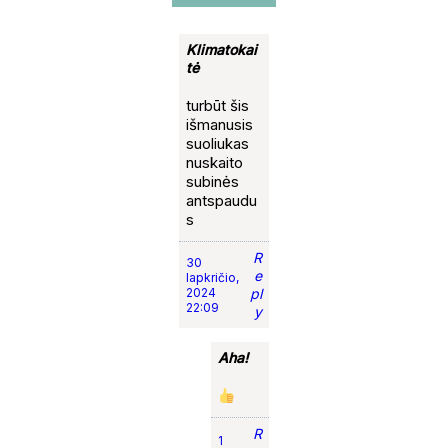
Klimatokai
tė
turbūt šis
išmanusis
suoliukas
nuskaito
subinės
antspaudu
s
R
30
e
lapkričio,
2024
pl
22:09
y
Aha!
R
1