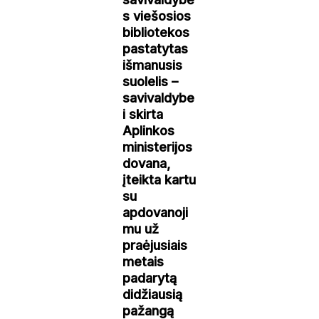
s viešosios
bibliotekos
pastatytas
išmanusis
suolelis –
savivaldybe
i skirta
Aplinkos
ministerijos
dovana,
įteikta kartu
su
apdovanoji
mu už
praėjusiais
metais
padarytą
didžiausią
pažangą