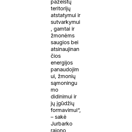
pažeistų
teritorijų
atstatymui ir
sutvarkymui
, gamtai ir
žmonėms
saugios bei
atsinaujinan
čios
energijos
panaudojim
ui, žmonių
sąmoningu
mo
didinimui ir
jų įgūdžių
formavimui“,
– sakė
Jurbarko
rajono