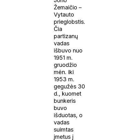
Jono
Žemaičio –
Vytauto
prieglobstis.
Čia
partizanų
vadas
išbuvo nuo
1951 m.
gruodžio
mėn. iki
1953 m.
gegužės 30
d., kuomet
bunkeris
buvo
išduotas, o
vadas
suimtas
įmetus į