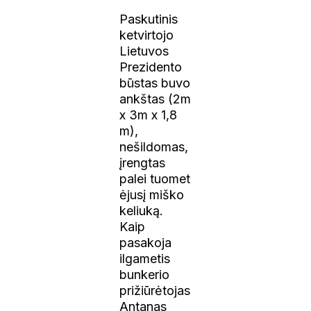
Paskutinis
ketvirtojo
Lietuvos
Prezidento
būstas buvo
ankštas (2m
x 3m x 1,8
m),
nešildomas,
įrengtas
palei tuomet
ėjusį miško
keliuką.
Kaip
pasakoja
ilgametis
bunkerio
prižiūrėtojas
Antanas