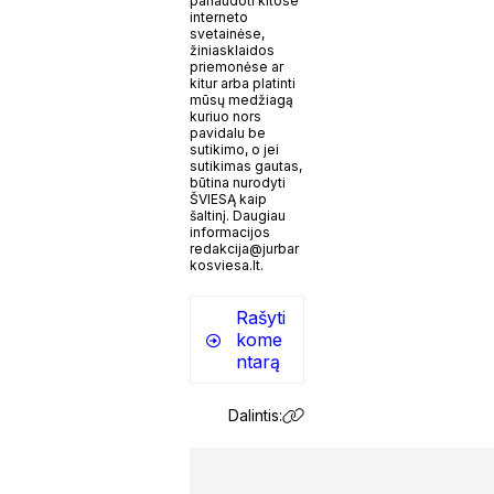
panaudoti kitose
interneto
svetainėse,
žiniasklaidos
priemonėse ar
kitur arba platinti
mūsų medžiagą
kuriuo nors
pavidalu be
sutikimo, o jei
sutikimas gautas,
būtina nurodyti
ŠVIESĄ kaip
šaltinį. Daugiau
informacijos
redakcija@jurbar
kosviesa.lt.
Rašyti
kome
ntarą
Dalintis: