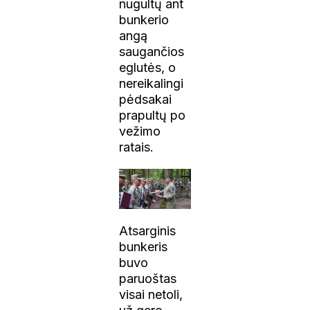
nugultų ant
bunkerio
angą
saugančios
eglutės, o
nereikalingi
pėdsakai
prapultų po
vežimo
ratais.
Atsarginis
bunkeris
buvo
paruoštas
visai netoli,