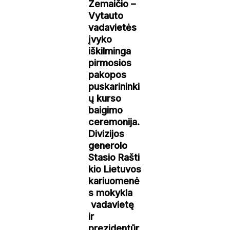
Žemaičio –
Vytauto
vadavietės
įvyko
iškilminga
pirmosios
pakopos
puskarininki
ų kurso
baigimo
ceremonija.
Divizijos
generolo
Stasio Rašti
kio Lietuvos
kariuomenė
s mokykla
vadavietę
ir
prezidentūr