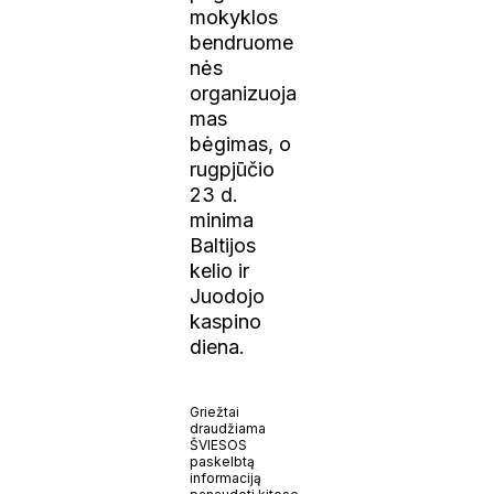
mokyklos
bendruome
nės
organizuoja
mas
bėgimas, o
rugpjūčio
23 d.
minima
Baltijos
kelio ir
Juodojo
kaspino
diena.
Griežtai
draudžiama
ŠVIESOS
paskelbtą
informaciją