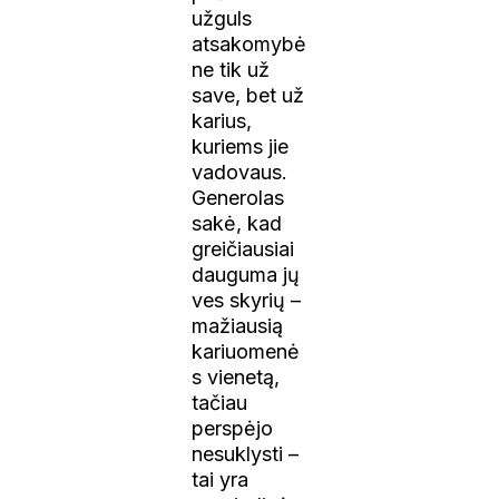
užguls
atsakomybė
ne tik už
save, bet už
karius,
kuriems jie
vadovaus.
Generolas
sakė, kad
greičiausiai
dauguma jų
ves skyrių –
mažiausią
kariuomenė
s vienetą,
tačiau
perspėjo
nesuklysti –
tai yra