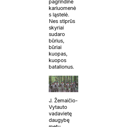
pagrindinė
kariuomenė
s ląstelė.
Nes stiprūs
skyriai
sudaro
būrius,
būriai
kuopas,
kuopos
batalionus.
J. Žemaičio-
Vytauto
vadavietę
daugybę
metų