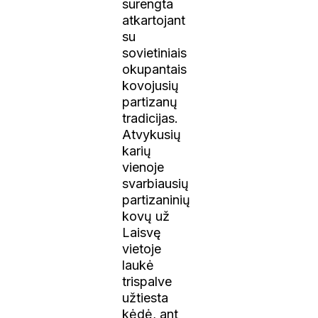
surengta
atkartojant
su
sovietiniais
okupantais
kovojusių
partizanų
tradicijas.
Atvykusių
karių
vienoje
svarbiausių
partizaninių
kovų už
Laisvę
vietoje
laukė
trispalve
užtiesta
kėdė, ant