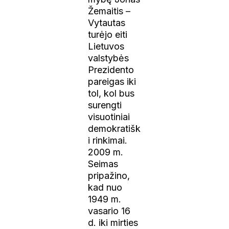
Žemaitis –
Vytautas
turėjo eiti
Lietuvos
valstybės
Prezidento
pareigas iki
tol, kol bus
surengti
visuotiniai
demokratišk
i rinkimai.
2009 m.
Seimas
pripažino,
kad nuo
1949 m.
vasario 16
d. iki mirties