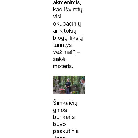
akmenimis,
kad išvirstų
visi
okupacinių
ar kitokių
blogų tikslų
turintys
vežimai“, –
sakė
moteris.
Šimkaičių
girios
bunkeris
buvo
paskutinis