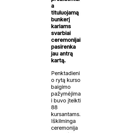
a
tituluojamą
bunkerį
kariams
svarbiai
ceremonijai
pasirenka
jau antrą
kartą.
Penktadieni
o rytą kurso
baigimo
pažymėjima
i buvo įteikti
88
kursantams.
Iškilminga
ceremonija