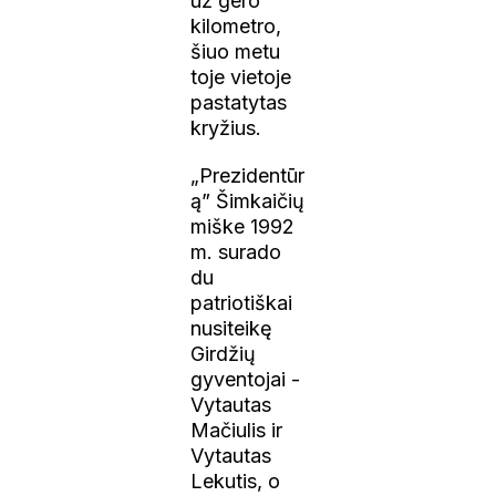
už gero
kilometro,
šiuo metu
toje vietoje
pastatytas
kryžius.
„Prezidentūr
ą” Šimkaičių
miške 1992
m. surado
du
patriotiškai
nusiteikę
Girdžių
gyventojai -
Vytautas
Mačiulis ir
Vytautas
Lekutis, o