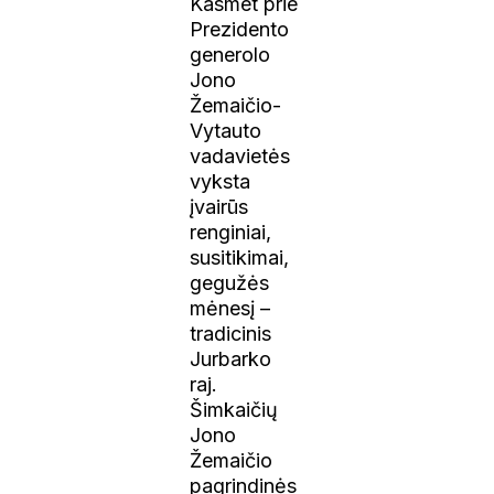
Kasmet prie
Prezidento
generolo
Jono
Žemaičio-
Vytauto
vadavietės
vyksta
įvairūs
renginiai,
susitikimai,
gegužės
mėnesį –
tradicinis
Jurbarko
raj.
Šimkaičių
Jono
Žemaičio
pagrindinės