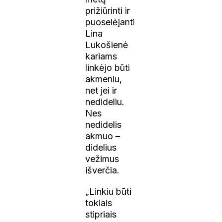
prižiūrinti ir
puoselėjanti
Lina
Lukošienė
kariams
linkėjo būti
akmeniu,
net jei ir
nedideliu.
Nes
nedidelis
akmuo –
didelius
vežimus
išverčia.
„Linkiu būti
tokiais
stipriais