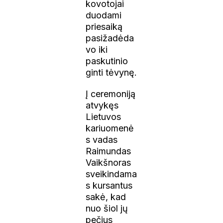
kovotojai
duodami
priesaiką
pasižadėda
vo iki
paskutinio
ginti tėvynę.
Į ceremoniją
atvykęs
Lietuvos
kariuomenė
s vadas
Raimundas
Vaikšnoras
sveikindama
s kursantus
sakė, kad
nuo šiol jų
pečius