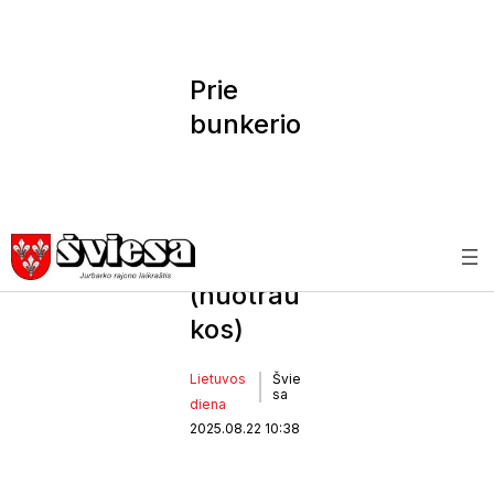
Prie
bunkerio
–
linkėjima
i būti
akmeniu
(nuotrau
kos)
Lietuvos
Švie
sa
diena
2025.08.22 10:38