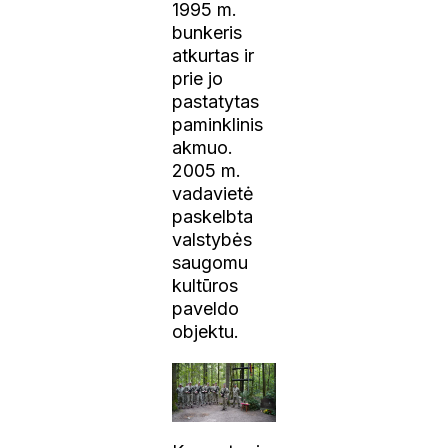
1995 m.
bunkeris
atkurtas ir
prie jo
pastatytas
paminklinis
akmuo.
2005 m.
vadavietė
paskelbta
valstybės
saugomu
kultūros
paveldo
objektu.