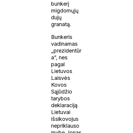
bunkerį
migdomųjų
dujų
granatą.
Bunkeris
vadinamas
„prezidentūr
a”, nes
pagal
Lietuvos
Laisvės
Kovos
Sąjūdžio
tarybos
deklaraciją
Lietuvai
išsikovojus
nepriklauso
mybę Jonas