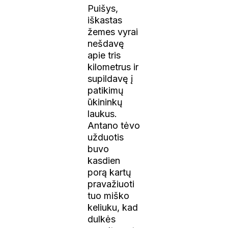
Puišys,
iškastas
žemes vyrai
nešdavę
apie tris
kilometrus ir
supildavę į
patikimų
ūkininkų
laukus.
Antano tėvo
užduotis
buvo
kasdien
porą kartų
pravažiuoti
tuo miško
keliuku, kad
dulkės