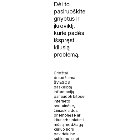
Dėl to
pasiruoškite
gnybtus ir
įkroviklį,
kurie padės
išspręsti
kilusią
problemą.
Griežtai
draudžiama
ŠVIESOS
paskelbtą
informaciją
panaudoti kitose
interneto
svetainėse,
žiniasklaidos
priemonėse ar
kitur arba platinti
mūsų medžiagą
kuriuo nors
pavidalu be
sutikimo, o jei