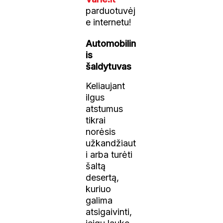
parduotuvėj
e internetu!
Automobilin
is
šaldytuvas
Keliaujant
ilgus
atstumus
tikrai
norėsis
užkandžiaut
i arba turėti
šaltą
desertą,
kuriuo
galima
atsigaivinti,