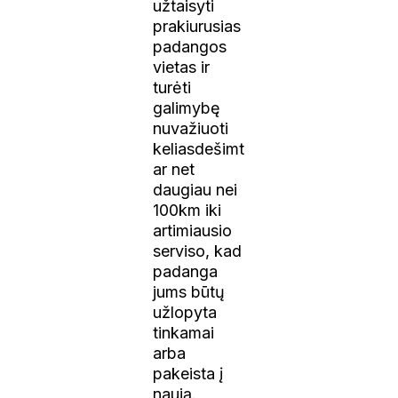
užtaisyti
prakiurusias
padangos
vietas ir
turėti
galimybę
nuvažiuoti
keliasdešimt
ar net
daugiau nei
100km iki
artimiausio
serviso, kad
padanga
jums būtų
užlopyta
tinkamai
arba
pakeista į
naują.