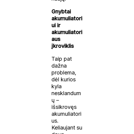
Gnybtai
akumuliatori
ui ir
akumuliatori
aus
įkroviklis
Taip pat
dažna
problema,
dėl kurios
kyla
nesklandum
ų –
išsikrovęs
akumuliatori
us.
Keliaujant su