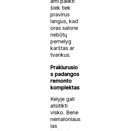
ami palikti
šiek tiek
pravirus
langus, kad
oras salone
nebūtų
pernelyg
karštas ar
tvankus.
Prakiurusio
s padangos
remonto
komplektas
Kelyje gali
atsitikti
visko. Bene
nemaloniaus
ias