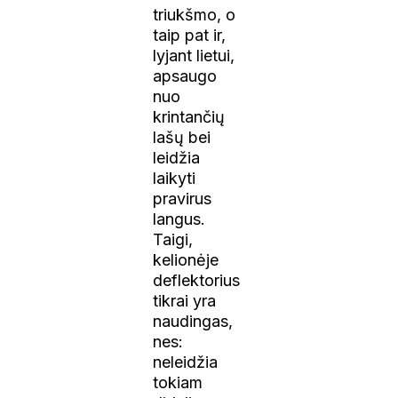
triukšmo, o
taip pat ir,
lyjant lietui,
apsaugo
nuo
krintančių
lašų bei
leidžia
laikyti
pravirus
langus.
Taigi,
kelionėje
deflektorius
tikrai yra
naudingas,
nes:
neleidžia
tokiam