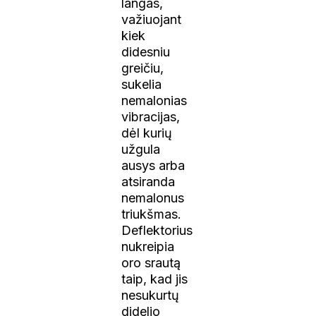
langas,
važiuojant
kiek
didesniu
greičiu,
sukelia
nemalonias
vibracijas,
dėl kurių
užgula
ausys arba
atsiranda
nemalonus
triukšmas.
Deflektorius
nukreipia
oro srautą
taip, kad jis
nesukurtų
didelio