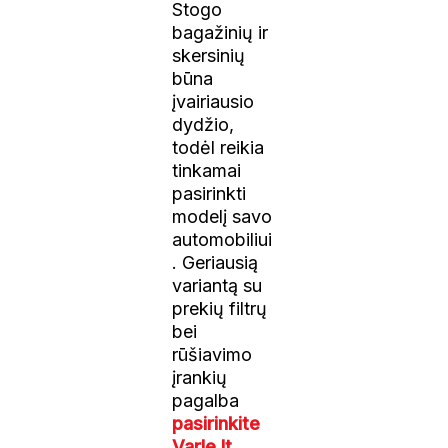
Stogo
bagažinių ir
skersinių
būna
įvairiausio
dydžio,
todėl reikia
tinkamai
pasirinkti
modelį savo
automobiliui
. Geriausią
variantą su
prekių filtrų
bei
rūšiavimo
įrankių
pagalba
pasirinkite
Varle.lt