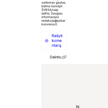
sutikimas gautas,
būtina nurodyti
ŠVIESĄ kaip
šaltinį. Daugiau
informacijos
redakcija@jurbar
kosviesa.lt.
Rašyti
kome
ntarą
Dalintis:
N