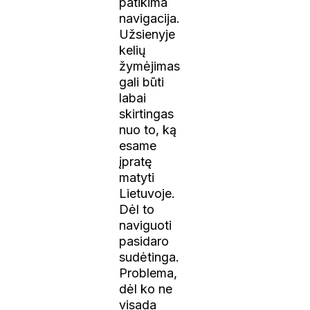
patikima
navigacija.
Užsienyje
kelių
žymėjimas
gali būti
labai
skirtingas
nuo to, ką
esame
įpratę
matyti
Lietuvoje.
Dėl to
naviguoti
pasidaro
sudėtinga.
Problema,
dėl ko ne
visada