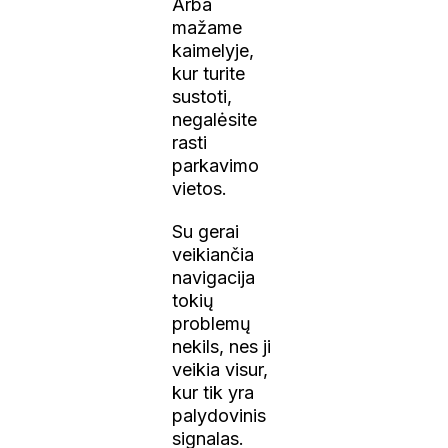
Arba
mažame
kaimelyje,
kur turite
sustoti,
negalėsite
rasti
parkavimo
vietos.
Su gerai
veikiančia
navigacija
tokių
problemų
nekils, nes ji
veikia visur,
kur tik yra
palydovinis
signalas.