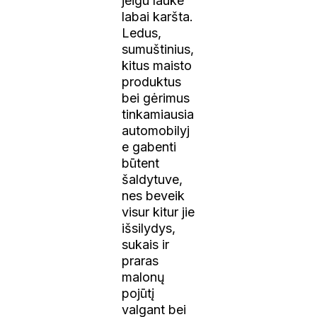
jeigu lauke
labai karšta.
Ledus,
sumuštinius,
kitus maisto
produktus
bei gėrimus
tinkamiausia
automobilyj
e gabenti
būtent
šaldytuve,
nes beveik
visur kitur jie
išsilydys,
sukais ir
praras
malonų
pojūtį
valgant bei