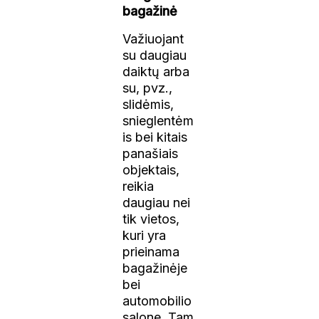
bagažinė
Važiuojant
su daugiau
daiktų arba
su, pvz.,
slidėmis,
snieglentėm
is bei kitais
panašiais
objektais,
reikia
daugiau nei
tik vietos,
kuri yra
prieinama
bagažinėje
bei
automobilio
salone. Tam