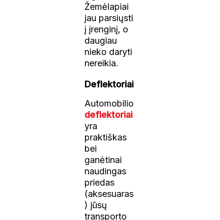
Žemėlapiai
jau parsiųsti
į įrenginį, o
daugiau
nieko daryti
nereikia.
Deflektoriai
Automobilio
deflektoriai
yra
praktiškas
bei
ganėtinai
naudingas
priedas
(aksesuaras
) jūsų
transporto