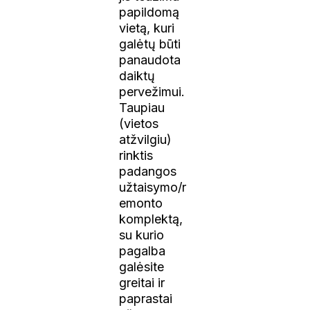
papildomą
vietą, kuri
galėtų būti
panaudota
daiktų
pervežimui.
Taupiau
(vietos
atžvilgiu)
rinktis
padangos
užtaisymo/r
emonto
komplektą,
su kurio
pagalba
galėsite
greitai ir
paprastai