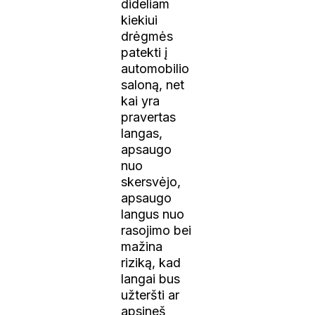
dideliam
kiekiui
drėgmės
patekti į
automobilio
saloną, net
kai yra
pravertas
langas,
apsaugo
nuo
skersvėjo,
apsaugo
langus nuo
rasojimo bei
mažina
riziką, kad
langai bus
užteršti ar
apsineš