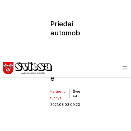
Priedai
automob
iliui, su
kuriuo
daug
keliaujat
e
Partnerių
Švie
sa
turinys
2021.08.03 09:20