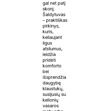
gal net patį
skonį.
Šaldytuvas
– praktiškas
pirkinys,
kuris,
keliaujant
ilgus
atstumus,
leidžia
pridėti
komforto
bei
išsprendžia
daugybę
klaustukų,
susijusių su
kelionių
vasaros