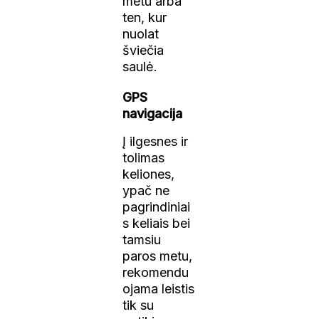
metu arba
ten, kur
nuolat
šviečia
saulė.
GPS
navigacija
Į ilgesnes ir
tolimas
keliones,
ypač ne
pagrindiniai
s keliais bei
tamsiu
paros metu,
rekomendu
ojama leistis
tik su