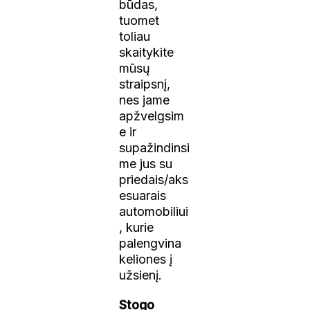
būdas,
tuomet
toliau
skaitykite
mūsų
straipsnį,
nes jame
apžvelgsim
e ir
supažindinsi
me jus su
priedais/aks
esuarais
automobiliui
, kurie
palengvina
keliones į
užsienį.
Stogo