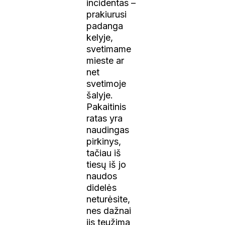
incidentas –
prakiurusi
padanga
kelyje,
svetimame
mieste ar
net
svetimoje
šalyje.
Pakaitinis
ratas yra
naudingas
pirkinys,
tačiau iš
tiesų iš jo
naudos
didelės
neturėsite,
nes dažnai
jis teužima