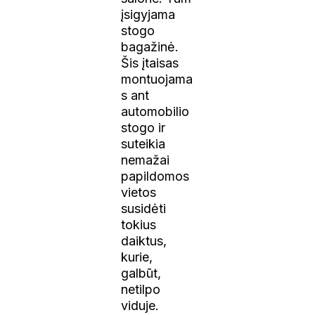
įsigyjama
stogo
bagažinė.
Šis įtaisas
montuojama
s ant
automobilio
stogo ir
suteikia
nemažai
papildomos
vietos
susidėti
tokius
daiktus,
kurie,
galbūt,
netilpo
viduje.