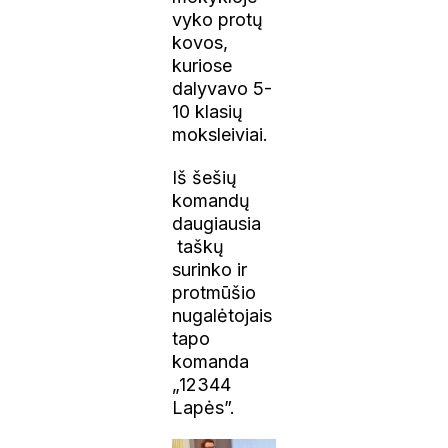
vyko protų
kovos,
kuriose
dalyvavo 5-
10 klasių
moksleiviai.
Iš šešių
komandų
daugiausia
taškų
surinko ir
protmūšio
nugalėtojais
tapo
komanda
„12344
Lapės”.