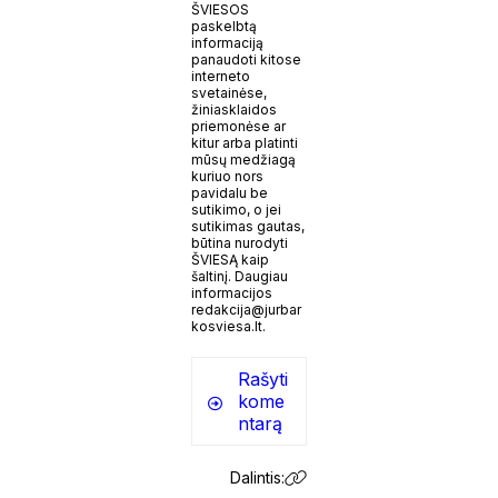
ŠVIESOS
paskelbtą
informaciją
panaudoti kitose
interneto
svetainėse,
žiniasklaidos
priemonėse ar
kitur arba platinti
mūsų medžiagą
kuriuo nors
pavidalu be
sutikimo, o jei
sutikimas gautas,
būtina nurodyti
ŠVIESĄ kaip
šaltinį. Daugiau
informacijos
redakcija@jurbar
kosviesa.lt.
Rašyti
kome
ntarą
Dalintis: