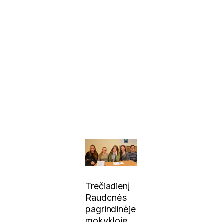
Trečiadienį
Raudonės
pagrindinėje
mokykloje