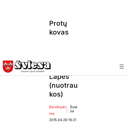
Protų
kovas
Raudonė
je
laimėjo
„12344
Lapės”
(nuotrau
kos)
Bendrauki
Švie
sa
me
2015.04.29 19:21