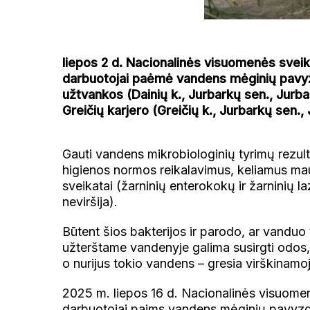
liepos 2 d. Nacionalinės visuomenės sveik
darbuotojai paėmė vandens mėginių pavyz
užtvankos (Dainių k., Jurbarkų sen., Jurbar
Greičių karjero (Greičių k., Jurbarkų sen., 
Gauti vandens mikrobiologinių tyrimų rezult
higienos normos reikalavimus, keliamus ma
sveikatai (žarninių enterokokų ir žarninių l
neviršija).
Būtent šios bakterijos ir parodo, ar vanduo
užterštame vandenyje galima susirgti odos, 
o nurijus tokio vandens – gresia virškinamoj
2025 m. liepos 16 d. Nacionalinės visuomen
darbuotojai paims vandens mėginių pavyzd