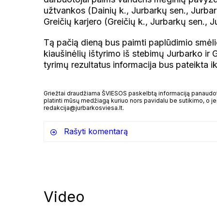
užtvankos (Dainių k., Jurbarkų sen., Jurbark
Greičių karjero (Greičių k., Jurbarkų sen., Ju
Tą pačią dieną bus paimti paplūdimio smėli
kiaušinėlių ištyrimo iš stebimų Jurbarko ir
tyrimų rezultatus informacija bus pateikta i
Griežtai draudžiama ŠVIESOS paskelbtą informaciją panaudoti 
platinti mūsų medžiagą kuriuo nors pavidalu be sutikimo, o jei
redakcija@jurbarkosviesa.lt.
Rašyti komentarą
Video