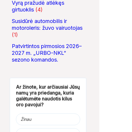
Vyrą pražudė atlėkęs
girtuoklis
(4)
Susidūrė automobilis ir
motoroleris: žuvo vairuotojas
00:14
17:50
(1)
Galimos sukčiautojos
Se7en – kai tamsa
KAIP KINIJA TA
Patvirtintos pirmosios 2026–
sprunka automobiliu
tampa meno kūriniu
„PASAULIO FABR
NUTYLĖTA ISTO
2027 m. „URBO-NKL“
sezono komandos.
Ar žinote, kur arčiausiai Jūsų
namų yra priedanga, kuria
galėtumėte naudotis kilus
oro pavojui?
Žinau