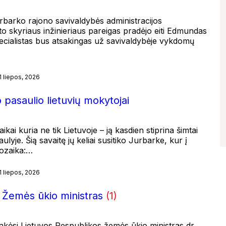
rbarko rajono savivaldybės administracijos
rto skyriaus inžinieriaus pareigas pradėjo eiti Edmundas
ecialistas bus atsakingas už savivaldybėje vykdomų
1 liepos, 2026
 pasaulio lietuvių mokytojai
ikai kuria ne tik Lietuvoje – ją kasdien stiprina šimtai
lyje. Šią savaitę jų keliai susitiko Jurbarke, kur į
mozaika:…
1 liepos, 2026
i Žemės ūkio ministras
(1)
nkėsi Lietuvos Respublikos žemės ūkio ministras dr.