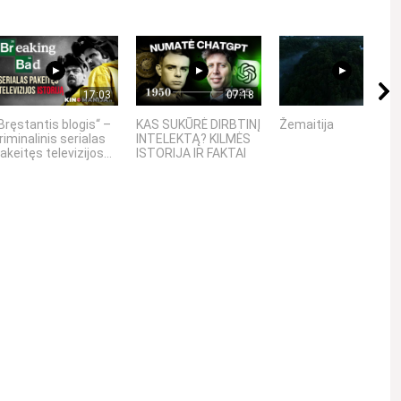
17:03
07:18
02:02
Bręstantis blogis“ –
KAS SUKŪRĖ DIRBTINĮ
Žemaitija
riminalinis serialas
INTELEKTĄ? KILMĖS
akeitęs televizijos...
ISTORIJA IR FAKTAI