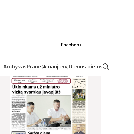
Facebook
Archyvas
Pranešk naujieną
Dienos pietūs