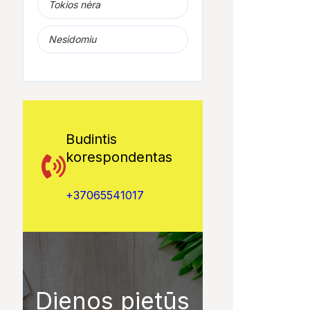
Tokios nėra
Nesidomiu
Budintis
korespondentas
+37065541017
Dienos pietūs