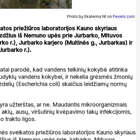
Photo by Ekaterina Nt on
Pexels.com
atos priežiūros laboratorijos Kauno skyriaus
džius iš Nemuno upės prie Jurbarko, Mituvos
ko r.), Jurbarko karjero (Muitinės g., Jurbarkas) ir
Jurbarko r.).
atai parodė, kad vandens telkinių kokybė atitinka
udyklų vandens kokybei, ir nekelia grėsmės žmonių
azdelių (Escherichia coli) skaičius leidžiamų normų
 yra užterštas, ar ne. Maudantis mikroorganizmais
akių, ausų, viršutinių kvėpavimo takų infekcijomis,
o trakto ligos.
ės sveikatos priežiūros laboratorijos Kauno skyriaus
žius iš Nemuno upės prie Jurbarko, Mituvos