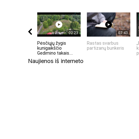
02:23
07:43
Pėsčiųjų žygis
Rastas svarbus
„
kunigaikščio
partizanų bunkeris
k
Gedimino takais....
p
Naujienos iš interneto