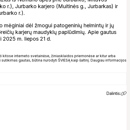
o r.), Jurbarko karjero (Muitinės g., Jurbarkas) ir
rbarko r.).
o mėginiai dėl žmogui patogeninių helmintų ir jų
 Greičių karjerų maudyklų paplūdimių. Apie gautus
ki 2025 m. liepos 21 d.
kitose interneto svetainėse, žiniasklaidos priemonėse ar kitur arba
 sutikimas gautas, būtina nurodyti ŠVIESĄ kaip šaltinį. Daugiau informacijos
Dalintis: