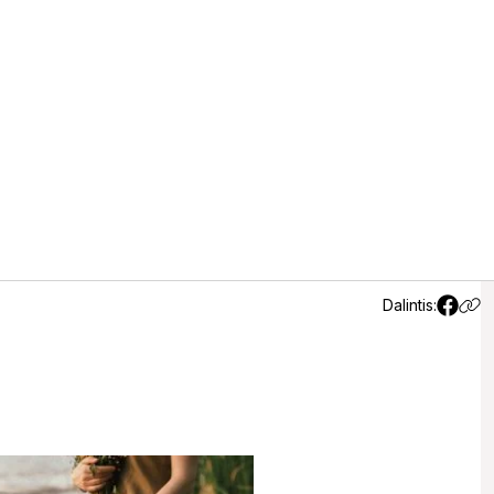
s tinkamos maudytis
Dalintis: