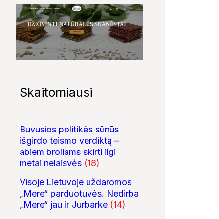
Skaitomiausi
Buvusios politikės sūnūs
išgirdo teismo verdiktą –
abiem broliams skirti ilgi
metai nelaisvės
(18)
Visoje Lietuvoje uždaromos
„Mere“ parduotuvės. Nedirba
„Mere“ jau ir Jurbarke
(14)