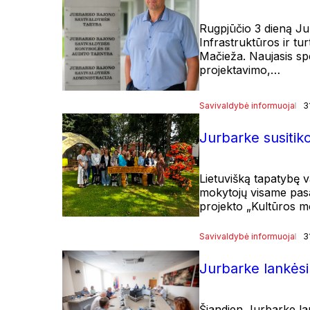
Rugpjūčio 3 dieną Ju
Infrastruktūros ir tu
Mačieža. Naujasis sp
projektavimo,…
Savivaldybė informuoja
3
Jurbarke susitiko
Lietuvišką tapatybę va
mokytojų visame pasau
projekto „Kultūros 
Savivaldybė informuoja
3
Jurbarke lankės
Šiandien Jurbarke la